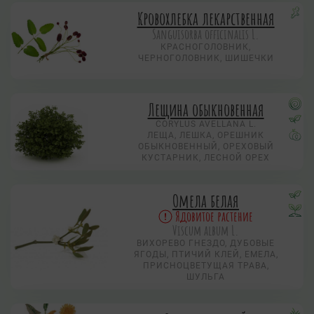
Кровохлебка лекарственная
Sanguisorba officinalis L.
КРАСНОГОЛОВНИК,
ЧЕРНОГОЛОВНИК, ШИШЕЧКИ
Лещина обыкновенная
CORYLUS AVELLANA L.
ЛЕЩА, ЛЕШКА, ОРЕШНИК
ОБЫКНОВЕННЫЙ, ОРЕХОВЫЙ
КУСТАРНИК, ЛЕСНОЙ ОРЕХ
Омела белая
Ядовитое растение
Viscum album L.
ВИХОРЕВО ГНЕЗДО, ДУБОВЫЕ
ЯГОДЫ, ПТИЧИЙ КЛЕЙ, ЕМЕЛА,
ПРИСНОЦВЕТУЩАЯ ТРАВА,
ШУЛЬГА