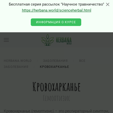
×
×
Бесплатная серия рассылок "Научное травничество"
https://herbana.world/scienceherbal.html
ИНФОРМАЦИЯ О КУРСЕ
HERBANA.WORLD
ЗАБОЛЕВАНИЯ
ВСЕ
ЗАБОЛЕВАНИЯ
КРОВОХАРКАНЬЕ
Кровохарканье
Гемоптизис
Кровохарканье (гемоптизис) – это респираторный симптом,