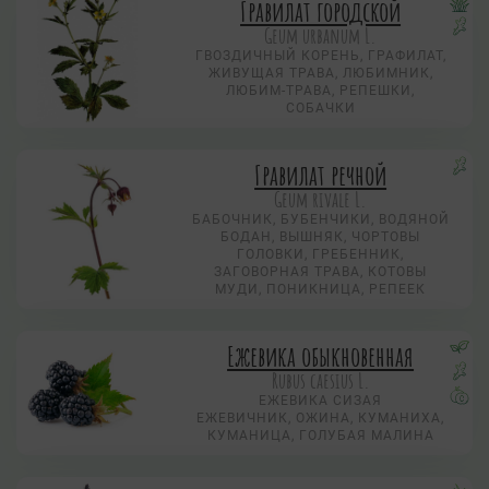
Гравилат городской
Geum urbanum L.
ГВОЗДИЧНЫЙ КОРЕНЬ, ГРАФИЛАТ,
ЖИВУЩАЯ ТРАВА, ЛЮБИМНИК,
ЛЮБИМ-ТРАВА, РЕПЕШКИ,
СОБАЧКИ
Гравилат речной
Geum rivale L.
БАБОЧНИК, БУБЕНЧИКИ, ВОДЯНОЙ
БОДАН, ВЫШНЯК, ЧОРТОВЫ
ГОЛОВКИ, ГРЕБЕННИК,
ЗАГОВОРНАЯ ТРАВА, КОТОВЫ
МУДИ, ПОНИКНИЦА, РЕПЕЕК
Ежевика обыкновенная
Rubus caesius L.
ЕЖЕВИКА СИЗАЯ
ЕЖЕВИЧНИК, ОЖИНА, КУМАНИХА,
КУМАНИЦА, ГОЛУБАЯ МАЛИНА