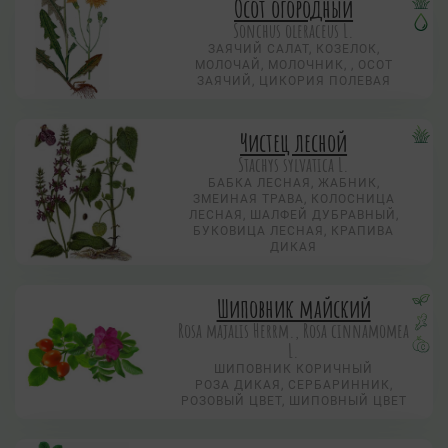
Осот огородный
Sonchus oleraceus L.
ЗАЯЧИЙ САЛАТ, КОЗЕЛОК,
МОЛОЧАЙ, МОЛОЧНИК, , ОСОТ
ЗАЯЧИЙ, ЦИКОРИЯ ПОЛЕВАЯ
Чистец лесной
Stachys sylvatica L.
БАБКА ЛЕСНАЯ, ЖАБНИК,
ЗМЕИНАЯ ТРАВА, КОЛОСНИЦА
ЛЕСНАЯ, ШАЛФЕЙ ДУБРАВНЫЙ,
БУКОВИЦА ЛЕСНАЯ, КРАПИВА
ДИКАЯ
Шиповник майский
Rosa majalis Herrm., Rosa cinnamomea
L.
ШИПОВНИК КОРИЧНЫЙ
РОЗА ДИКАЯ, СЕРБАРИННИК,
РОЗОВЫЙ ЦВЕТ, ШИПОВНЫЙ ЦВЕТ