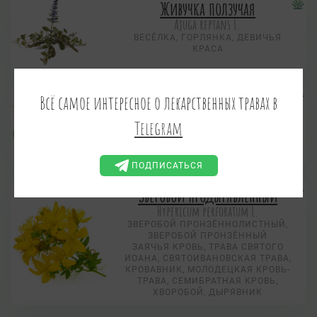
Живучка ползучая
Аjuga reptans L.
ВЕСЁЛКА, ГОРЛЯНКА, ДЕВИЧЬЯ
КРАСА
Звездчатка средняя
Всё самое интересное о лекарственных травах в
Stellaria media (L.) Vill.
Telegram
МОКРИЦА
МОКРИЧНИК, КУРИНАЯ
ЗВЕЗДОЧКА
ПОДПИСАТЬСЯ
Зверобой продырявленный
Hypericum perforatum L.
ЗВЕРОБОЙ ПРОНЗЁННОЛИСТНЫЙ,
ЗВЕРОБОЙ ПРОНЗЁННЫЙ
ЗАЯЧЬЯ КРОВЬ, ТРАВА СВЯТОГО
ИОАНА, СВЯТОИВАНОВСКАЯ ТРАВА,
КРОВАВНИК, МОЛОДЕЦКАЯ КРОВЬ-
ТРАВА, СЕМИБРАТНАЯ КРОВЬ,
ХВОРОБОЙ, ДЫРЯВНИК