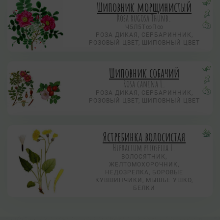
Шиповник морщинистый
Rosa rugosa Thunb.
Ч5Л5Т∞П∞
РОЗА ДИКАЯ, СЕРБАРИННИК,
РОЗОВЫЙ ЦВЕТ, ШИПОВНЫЙ ЦВЕТ
Шиповник собачий
Rosa canina L.
РОЗА ДИКАЯ, СЕРБАРИННИК,
РОЗОВЫЙ ЦВЕТ, ШИПОВНЫЙ ЦВЕТ
Ястребинка волосистая
Hieracium pilosella L.
ВОЛОСЯТНИК,
ЖЕЛТОМОХОРОЧНИК,
НЕДОЗРЕЛКА, БОРОВЫЕ
КУВШИНЧИКИ, МЫШЬЕ УШКО,
БЕЛКИ