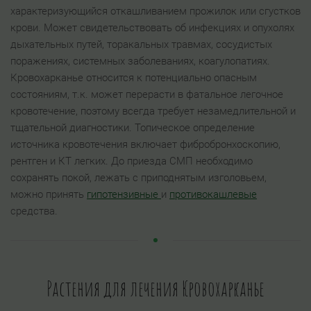
характеризующийся откашливанием прожилок или сгустков
крови. Может свидетельствовать об инфекциях и опухолях
дыхательных путей, торакальных травмах, сосудистых
поражениях, системных заболеваниях, коагулопатиях.
Кровохарканье относится к потенциально опасным
состояниям, т.к. может перерасти в фатальное легочное
кровотечение, поэтому всегда требует незамедлительной и
тщательной диагностики. Топическое определение
источника кровотечения включает фибробронхоскопию,
рентген и КТ легких. До приезда СМП необходимо
сохранять покой, лежать с приподнятым изголовьем,
можно принять
гипотензивные
и
противокашлевые
средства.
Растения для лечения Кровохарканье