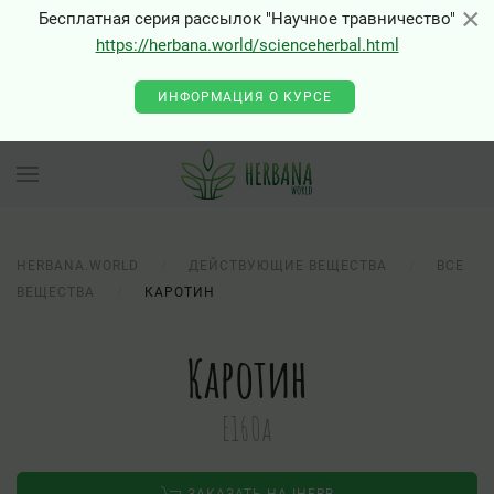
×
×
Бесплатная серия рассылок "Научное травничество"
https://herbana.world/scienceherbal.html
ИНФОРМАЦИЯ О КУРСЕ
HERBANA.WORLD
ДЕЙСТВУЮЩИЕ ВЕЩЕСТВА
ВСЕ
ВЕЩЕСТВА
КАРОТИН
Каротин
Е160a