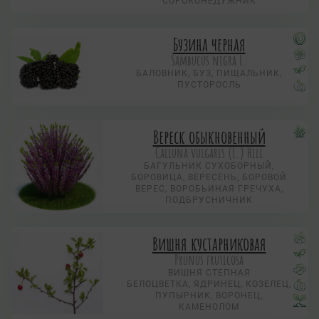
СОРОКОНЕДУЖНИК
Бузина черная
Sambucus nigra L.
БАЛОВНИК, БУЗ, ПИЩАЛЬНИК,
ПУСТОРОСЛЬ
Вереск обыкновенный
Calluna vulgaris (L.) Hill
БАГУЛЬНИК СУХОБОРНЫЙ,
БОРОВИЦА, ВЕРЕСЕНЬ, БОРОВОЙ
ВЕРЕС, ВОРОБЬИНАЯ ГРЕЧУХА,
ПОДБРУСНИЧНИК
Вишня кустарниковая
Prunus fruticosa
ВИШНЯ СТЕПНАЯ
БЕЛОЦВЕТКА, ЯДРИНЕЦ, КОЗЕЛЕЦ,
ПУПЫРНИК, ВОРОНЕЦ,
КАМЕНОЛОМ