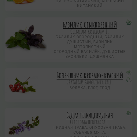
ЦИТРУС КИТАЙСКИЙ, АПЕЛЬСИН
КИТАЙСКИЙ
Базилик обыкновенный
Ocimium basilicum L.
БАЗИЛИК ОГОРОДНЫЙ, БАЗИЛИК
ДУШИСТЫЙ, БАЗИЛИК
МЯТОЛИСТНЫЙ
ОГОРОДНЫЙ ВАСИЛЁК, ДУШИСТЫЕ
ВАСИЛЬКИ, ДУШМЯНКА
Боярышник кроваво-красный
Crataegus sanguinea Pall.
БОЯРКА, ГЛОГ, ГЛОД
Будра плющевидная
Glechoma hederacea L.
ГРУДНАЯ ТРАВА, ОПУХОВАЯ ТРАВА,
СОБАЧЬЯ МЯТА,