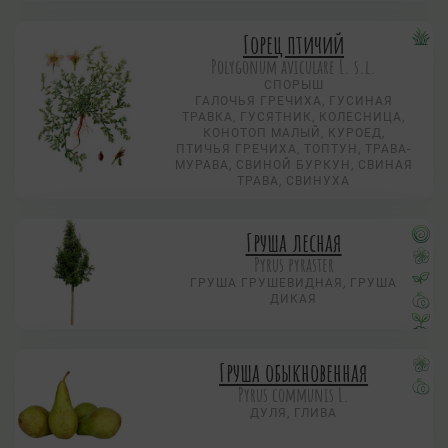
Горец птичий
Polygonum aviculare L. s.l.
СПОРЫШ
ГАЛОЧЬЯ ГРЕЧИХА, ГУСИНАЯ
ТРАВКА, ГУСЯТНИК, КОЛЕСНИЦА,
КОНОТОП МАЛЫЙ, КУРОЕД,
ПТИЧЬЯ ГРЕЧИХА, ТОПТУН, ТРАВА-
МУРАВА, СВИНОЙ БУРКУН, СВИНАЯ
ТРАВА, СВИНУХА
Груша лесная
Pyrus pyraster
ГРУША ГРУШЕВИДНАЯ, ГРУША
ДИКАЯ
Груша обыкновенная
Pyrus communis L.
ДУЛЯ, ГЛИВА