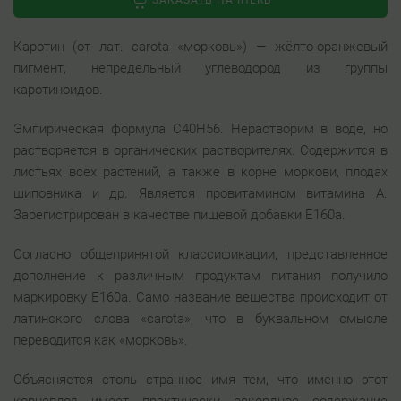
ЗАКАЗАТЬ НА IHERB
Каротин (от лат. carota «морковь») — жёлто-оранжевый
пигмент, непредельный углеводород из группы
каротиноидов.
Эмпирическая формула С40H56. Нерастворим в воде, но
растворяется в органических растворителях. Содержится в
листьях всех растений, а также в корне моркови, плодах
шиповника и др. Является провитамином витамина А.
Зарегистрирован в качестве пищевой добавки Е160a.
Согласно общепринятой классификации, представленное
дополнение к различным продуктам питания получило
маркировку Е160а. Само название вещества происходит от
латинского слова «carota», что в буквальном смысле
переводится как «морковь».
Объясняется столь странное имя тем, что именно этот