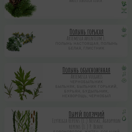
Полынь горькая
Artemisia absintium L.
ПОЛЫНЬ НАСТОЯЩАЯ, ПОЛЫНЬ
БЕЛАЯ, ГЛИСТНИК
Полынь обыкновенная
Artemisia vulgaris
ЧЕРНОБЫЛЬНИК
БЫЛЬНЯК, БЫЛЬНИК ГОРЬКИЙ,
БУРЬЯН, БУДЫЛЬНИК,
НЕХВОРОЩЬ, ЧЕРНОБЫЛ
Пырей ползучий
Elytrigia repens (L.) Nevski, Agropyron
repens (L.) P. Beauv.