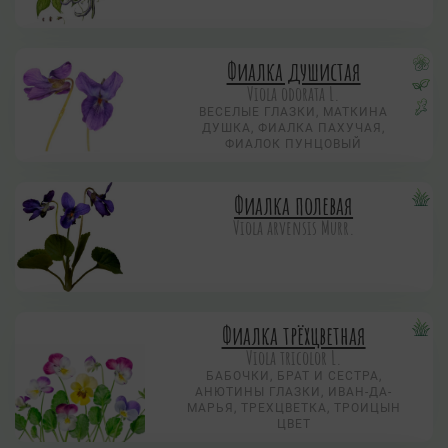
Фиалка душистая
Viola odorata L.
ВЕСЕЛЫЕ ГЛАЗКИ, МАТКИНА
ДУШКА, ФИАЛКА ПАХУЧАЯ,
ФИАЛОК ПУНЦОВЫЙ
Фиалка полевая
Viola arvensis Murr.
Фиалка трёхцветная
Viola tricolor L.
БАБОЧКИ, БРАТ И СЕСТРА,
АНЮТИНЫ ГЛАЗКИ, ИВАН-ДА-
МАРЬЯ, ТРЕХЦВЕТКА, ТРОИЦЫН
ЦВЕТ