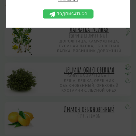
КУКУРУЗА САХАРНАЯ, МАИС
ПОДПИСАТЬСЯ
Лапчатка гусиная
Potentilla anserina L.
ДОРОЖНИЦА, КАМЧУЖНИЦА,
ГУСИНАЯ ЛАПКА, , БОЛОТНАЯ
ЛАПКА, РЯБИННИК ДОРОЖНЫЙ
Лещина обыкновенная
CORYLUS AVELLANA L.
ЛЕЩА, ЛЕШКА, ОРЕШНИК
ОБЫКНОВЕННЫЙ, ОРЕХОВЫЙ
КУСТАРНИК, ЛЕСНОЙ ОРЕХ
Лимон обыкновенный
Citrus limon