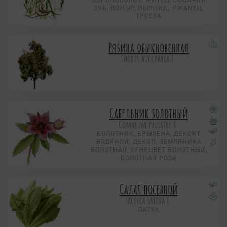
БОРОНОВОЛОК, ЖИТЕЦ, СОБАЧИЙ
ЗУБ, ПОНЫР, ПЫРНИК,, РЖАНЕЦ,
ТРЕСТА
Рябина обыкновенная
Sorbus aucuparia L.
Сабельник болотный
Comarum palustre L.
БОЛОТНИК, БРЫЛЕНА, ДЕКОКТ
ВОДЯНОЙ, ДЕКОП, ЗЕМЛЯНИКА
БОЛОТНАЯ, ОГНЕЦВЕТ БОЛОТНЫЙ,
БОЛОТНАЯ РОЗА
Салат посевной
Lactyca sativa L.
ЛАТУК