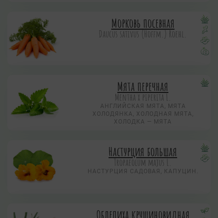
Морковь посевная
Daucus sativus (Hoffm.) Roehl.
Мята перечная
Mentha х piperita L.
АНГЛИЙСКАЯ МЯТА, МЯТА
ХОЛОДЯНКА, ХОЛОДНАЯ МЯТА,
ХОЛОДКА — МЯТА
Настурция большая
Tropaeolum majus L.
НАСТУРЦИЯ САДОВАЯ, КАПУЦИН.
Облепиха крушиновидная