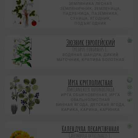
ЗЕМЛЯНИКА ЛЕСНАЯ
ЗЕМЛЯНИЧНИК, ЗЕМЛЕНИЦА,
ПАДУБНИЦА, ПАЗЕМНИКА,
СУНИЦА, ЯГОДНИК,
ПОДЪЯГОДНИК
Зюзник европейский
Lycopus europaeus L.
ВОДЯНАЯ ШАНДРА, ДИКИЙ
МАТОЧНИК, КРАПИВА БОЛОТНАЯ
Ирга круглолистная
Amelanchier rotundifolia
ИРГА ОБЫКНОВЕННАЯ, ИРГА
ОВАЛЬНОЛИСТНАЯ
ВИННАЯ ЯГОДА, ДЕТСКАЯ ЯГОДА,
КАРИКА, КАРИНА, КАРИНКА
Календула лекарственная
Calendula officinalis L.