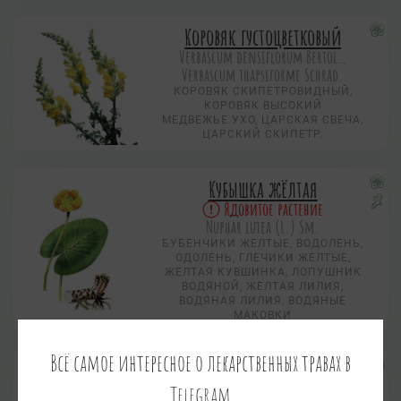
Коровяк густоцветковый
Verbascum densiflorum Bertol.,
Verbascum thapsiforme Schrad.
КОРОВЯК СКИПЕТРОВИДНЫЙ,
КОРОВЯК ВЫСОКИЙ
МЕДВЕЖЬЕ УХО, ЦАРСКАЯ СВЕЧА,
ЦАРСКИЙ СКИПЕТР.
Кубышка жёлтая
Ядовитое растение
Nuphar lutea (L.) Sm.
БУБЕНЧИКИ ЖЕЛТЫЕ, ВОДОЛЕНЬ,
ОДОЛЕНЬ, ГЛЕЧИКИ ЖЕЛТЫЕ,
ЖЕЛТАЯ КУВШИНКА, ЛОПУШНИК
ВОДЯНОЙ, ЖЕЛТАЯ ЛИЛИЯ,
ВОДЯНАЯ ЛИЛИЯ, ВОДЯНЫЕ
МАКОВКИ
Всё самое интересное о лекарственных травах в
Кукуруза
Zea mays L.
Telegram