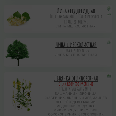
Липа сердцевидная
Tilia cordata Mill., Tilia parvifolia
Ehrh. ex Hoffm.
ЛИПА МЕЛКОЛИСТНАЯ
Липа широколистная
Tilia platyphyllos
ЛИПА КРУПНОЛИСТНАЯ
Льнянка обыкновенная
Ядовитое растение
Linaria vulgaris Mill.
БАШМАЧНИК, ДРОЧИЦА,
ЖАБЕРНИК, ЛЬВИНЫЙ ЗЕВ, ЗАЙЦЕВ
ЛЕН, ЛЁН ДЕВЫ МАРИИ,
МЕДОВИКИ, МЕДУНКА,
МИКИФОРЦЫ, ПИКУЛЬКИ,
СОРОКОПЕРНИК, СТОГОЛОВНИК