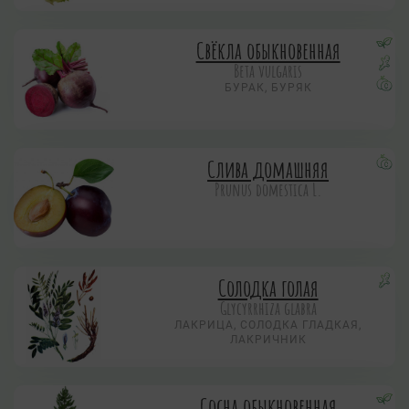
Свёкла обыкновенная
Beta vulgaris
БУРАК, БУРЯК
Слива домашняя
Prunus domestica L.
Солодка голая
Glycyrrhiza glabra
ЛАКРИЦА, СОЛОДКА ГЛАДКАЯ,
ЛАКРИЧНИК
Сосна обыкновенная