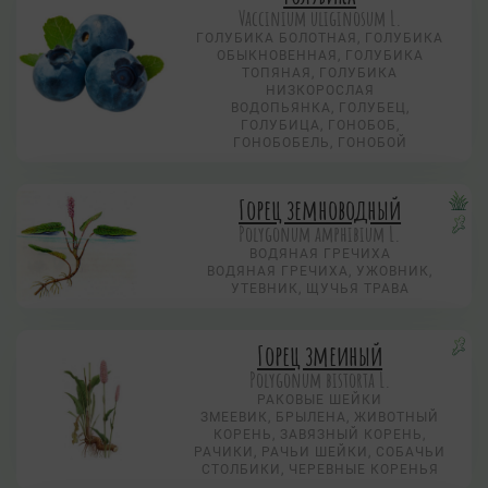
Vaccinium uliginosum L.
ГОЛУБИКА БОЛОТНАЯ, ГОЛУБИКА
ОБЫКНОВЕННАЯ, ГОЛУБИКА
ТОПЯНАЯ, ГОЛУБИКА
НИЗКОРОСЛАЯ
ВОДОПЬЯНКА, ГОЛУБЕЦ,
ГОЛУБИЦА, ГОНОБОБ,
ГОНОБОБЕЛЬ, ГОНОБОЙ
Горец земноводный
Polygonum amphibium L.
ВОДЯНАЯ ГРЕЧИХА
ВОДЯНАЯ ГРЕЧИХА, УЖОВНИК,
УТЕВНИК, ЩУЧЬЯ ТРАВА
Горец змеиный
Polygonum bistorta L.
РАКОВЫЕ ШЕЙКИ
ЗМЕЕВИК, БРЫЛЕНА, ЖИВОТНЫЙ
КОРЕНЬ, ЗАВЯЗНЫЙ КОРЕНЬ,
РАЧИКИ, РАЧЬИ ШЕЙКИ, СОБАЧЬИ
СТОЛБИКИ, ЧЕРЕВНЫЕ КОРЕНЬЯ