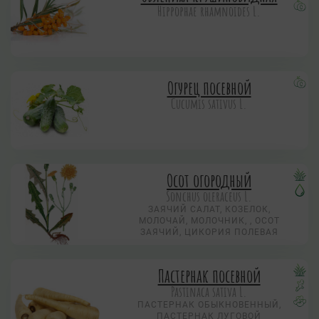
Hippophae rhamnoides L.
Огурец посевной
Cucumis sativus L.
Осот огородный
Sonchus oleraceus L.
ЗАЯЧИЙ САЛАТ, КОЗЕЛОК,
МОЛОЧАЙ, МОЛОЧНИК, , ОСОТ
ЗАЯЧИЙ, ЦИКОРИЯ ПОЛЕВАЯ
Пастернак посевной
Pastinaca sativa L.
ПАСТЕРНАК ОБЫКНОВЕННЫЙ,
ПАСТЕРНАК ЛУГОВОЙ