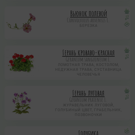
Вьюнок полевой
Convolvulus arvensis L.
БЕРЕЗКА
Герань кроваво-красная
Geranium sanguineum L.
ЛОМОТНАЯ ТРАВА, КОСТОЛОМ,
НЕДУЖНАЯ ТРАВА, СУСТАВНИЦА
ЧЕЛОВЕЧЬЯ
Герань луговая
Geranium pratense L.
ЖУРАВЕЛЬНИК ЛУГОВОЙ,
ГОЛУБИНЫЙ ЦВЕТ, ГРАБЕЛЬНИК,
ПОЗВОНОЧКИ
Голубика