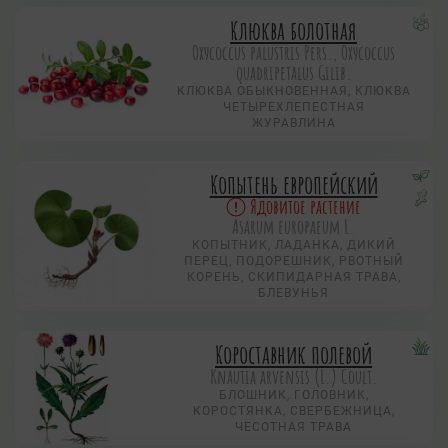
Клюква болотная
Охусоccus palustris Pers., Охусоccus
quadripetalus Gilib.
КЛЮКВА ОБЫКНОВЕННАЯ, КЛЮКВА
ЧЕТЫРЕХЛЕПЕСТНАЯ
ЖУРАВЛИНА
Копытень европейский
Ядовитое растение
Asarum europaeum L.
КОПЫТНИК, ЛАДАНКА, ДИКИЙ
ПЕРЕЦ, ПОДОРЕШНИК, РВОТНЫЙ
КОРЕНЬ, СКИПИДАРНАЯ ТРАВА,
БЛЕВУНЬЯ
Короставник полевой
Knautia arvensis (L.) Coult.
БЛОШНИК, ГОЛОВНИК,
КОРОСТЯНКА, СВЕРБЕЖНИЦА,
ЧЕСОТНАЯ ТРАВА