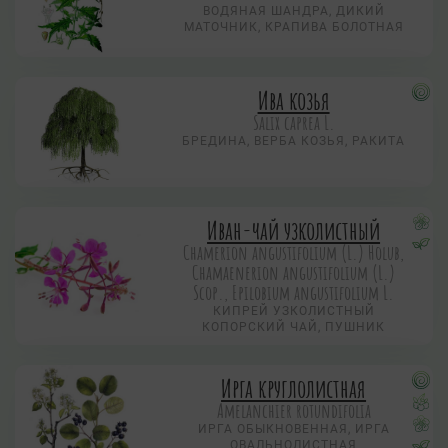
ВОДЯНАЯ ШАНДРА, ДИКИЙ
МАТОЧНИК, КРАПИВА БОЛОТНАЯ
Ива козья
Salix caprea L.
БРЕДИНА, ВЕРБА КОЗЬЯ, РАКИТА
Иван-чай узколистный
Chamerion angustifolium (L.) Holub,
Chamaenerion angustifolium (L.)
Scop., Epilobium angustifolium L.
КИПРЕЙ УЗКОЛИСТНЫЙ
КОПОРСКИЙ ЧАЙ, ПУШНИК
Ирга круглолистная
Amelanchier rotundifolia
ИРГА ОБЫКНОВЕННАЯ, ИРГА
ОВАЛЬНОЛИСТНАЯ