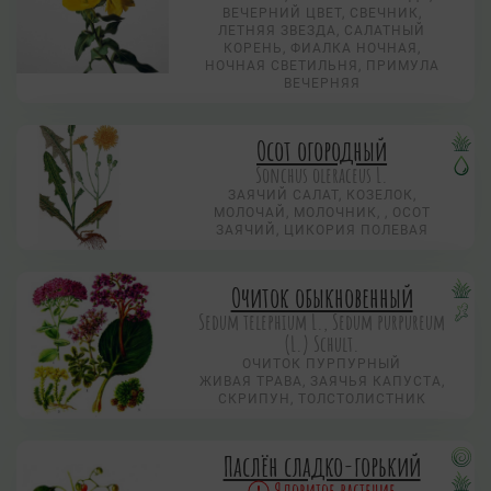
ВЕЧЕРНИЙ ЦВЕТ, СВЕЧНИК,
ЛЕТНЯЯ ЗВЕЗДА, САЛАТНЫЙ
КОРЕНЬ, ФИАЛКА НОЧНАЯ,
НОЧНАЯ СВЕТИЛЬНЯ, ПРИМУЛА
ВЕЧЕРНЯЯ
Осот огородный
Sonchus oleraceus L.
ЗАЯЧИЙ САЛАТ, КОЗЕЛОК,
МОЛОЧАЙ, МОЛОЧНИК, , ОСОТ
ЗАЯЧИЙ, ЦИКОРИЯ ПОЛЕВАЯ
Очиток обыкновенный
Sedum telephium L., Sedum purpureum
(L.) Schult.
ОЧИТОК ПУРПУРНЫЙ
ЖИВАЯ ТРАВА, ЗАЯЧЬЯ КАПУСТА,
СКРИПУН, ТОЛСТОЛИСТНИК
Паслён сладко-горький
Ядовитое растение