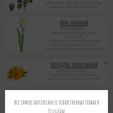
ВИННАЯ ЯГОДА, ДЕТСКАЯ ЯГОДА,
КАРИКА, КАРИНА, КАРИНКА
Ирис болотный
Iris pseudacorus L.
ИРИС ВОДЯНОЙ, КАСАТИК
ВОДЯНОЙ
КОСАТНИК БОЛОТНЫЙ, ЖЕЛТЫЙ
КАСАТИК, ДИКИЕ ОГУРЦЫ,
ПЕТУШКИ, БОЛОТНЫЙ ФИНОВНИК
Календула лекарственная
Calendula officinalis L.
НОГОТКИ ЛЕКАРСТВЕННЫЕ
НОГОТКИ, АПТЕЧНЫЕ НОГОТКИ
Капуста огородная
Всё самое интересное о лекарственных травах в
Brassica oleracea L.
КАПУСТА БЕЛОКОЧАННАЯ
Telegram