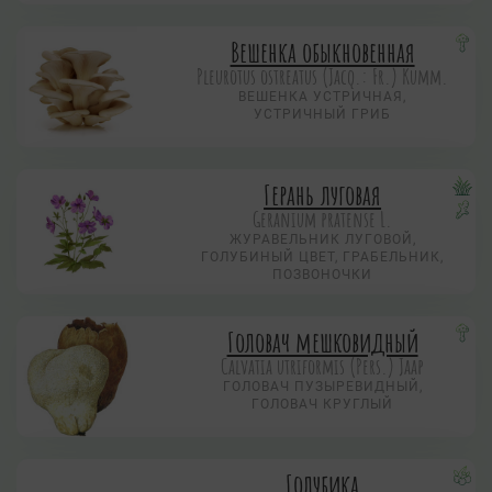
Вешенка обыкновенная
Pleurotus ostreatus (Jacq.: Fr.) Kumm.
ВЕШЕНКА УСТРИЧНАЯ,
УСТРИЧНЫЙ ГРИБ
Герань луговая
Geranium pratense L.
ЖУРАВЕЛЬНИК ЛУГОВОЙ,
ГОЛУБИНЫЙ ЦВЕТ, ГРАБЕЛЬНИК,
ПОЗВОНОЧКИ
Головач мешковидный
Calvatia utriformis (Pers.) Jaap
ГОЛОВАЧ ПУЗЫРЕВИДНЫЙ,
ГОЛОВАЧ КРУГЛЫЙ
Голубика