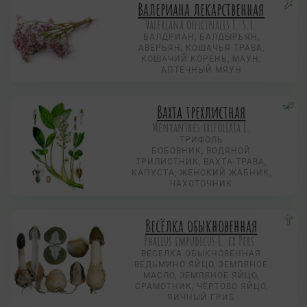
Валериана лекарственная
Valeriana officinalis L. s.l.
БАЛДРИАН, БАЛДЫРЬЯН,
АВЕРЬЯН, КОШАЧЬЯ ТРАВА,
КОШАЧИЙ КОРЕНЬ, МАУН,
АПТЕЧНЫЙ МЯУН
Вахта трехлистная
Menyanthes trifoliata L.
ТРИФОЛЬ
БОБОВНИК, ВОДЯНОЙ
ТРИЛИСТНИК, ВАХТА-ТРАВА,
КАПУСТА, ЖЕНСКИЙ ЖАБНИК,
ЧАХОТОЧНИК
Весёлка обыкновенная
Phallus impudicus L. ex Pers.
ВЕСЕЛКА ОБЫКНОВЕННАЯ
ВЕДЬМИНО ЯЙЦО, ЗЕМЛЯНОЕ
МАСЛО, ЗЕМЛЯНОЕ ЯЙЦО,
СРАМОТНИК, ЧЁРТОВО ЯЙЦО,
ЯИЧНЫЙ ГРИБ