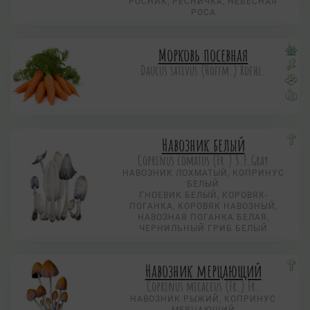
РОСНИК, РЕСНИЧКА, НЕБЕСНАЯ
РОСА
Морковь посевная
Daucus sativus (Hoffm.) Roehl.
Навозник белый
Coprinus comatus (Fr.) S.F.Gray
НАВОЗНИК ЛОХМАТЫЙ, КОПРИНУС
БЕЛЫЙ
ГНОЕВИК БЕЛЫЙ, КОРОВЯК-
ПОГАНКА, КОРОВЯК НАВОЗНЫЙ,
НАВОЗНАЯ ПОГАНКА БЕЛАЯ,
ЧЕРНИЛЬНЫЙ ГРИБ БЕЛЫЙ
Навозник мерцающий
Coprinus micaceus (Fr.) Fr.
НАВОЗНИК РЫЖИЙ, КОПРИНУС
МЕРЦАЮЩИЙ