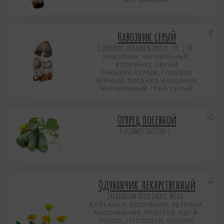
Навозник серый
Coprinus atramentarius (Fr.) Fr.
НАВОЗНИК ЧЕРНИЛЬНЫЙ,
КОПРИНУС СЕРЫЙ
ГНОЕВИК СЕРЫЙ, ГНОЕВИК
ЧЕРНЫЙ, ПОГАНКА НАВОЗНАЯ,
ЧЕРНИЛЬНЫЙ ГРИБ СЕРЫЙ
Огурец посевной
Cucumis sativus L.
Одуванчик лекарственный
Taraxacum officinale Wigg.
КУЙБАБКА, ПОДОЙНИК, ЛЕТУЧКИ,
МОЛОЧАЙНИК ПРОСТОЙ, ОДУЙ-
ПЛЕШЬ, ПУСТОДУЙ, ПОПОВО