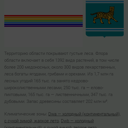
Территорию области покрывают густые леса. Флора
области включает в себя 1392 вида растений, в том числе
более 200 медоносных, около 300 видов лекарственных,
леса богаты ягодами, грибами и орехами. Из 1,7 млн га
лесных угодий 165 тыс. га занято кедрово-
широколиственными лесами, 250 тыс. га — елово-
пихтовыми, 165 тыс. га — лиственничными, 347 тыс. га
дубовыми. Запас древесины составляет 202 млн м³.
Климатические зоны:
Dwa — холодный (континентальный),
с сухой зимой, жаркое лето
,
Dwb — холодный
(континентальный), с сухой зимой, теплое лето