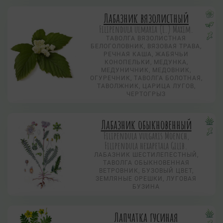
Лабазник вязолистный
Filipendula ulmaria (L.) Maxim.
ТАВОЛГА ВЯЗОЛИСТНАЯ
БЕЛОГОЛОВНИК, ВЯЗОВАЯ ТРАВА,
РЕЧНАЯ КАША, ЖАБЯЧЬИ
КОНОПЕЛЬКИ, МЕДУНКА,
МЕДУНИЧНИК, МЕДОВНИК,
ОГУРЕЧНИК, ТАВОЛГА БОЛОТНАЯ,
ТАВОЛЖНИК, ЦАРИЦА ЛУГОВ,
ЧЕРТОГРЫЗ
Лабазник обыкновенный
Filipendula vulgaris Moench,
Filipendula hexapetala Gilib.
ЛАБАЗНИК ШЕСТИЛЕПЕСТНЫЙ,
ТАВОЛГА ОБЫКНОВЕННАЯ
ВЕТРОВНИК, БУЗОВЫЙ ЦВЕТ,
ЗЕМЛЯНЫЕ ОРЕШКИ, ЛУГОВАЯ
БУЗИНА
Лапчатка гусиная