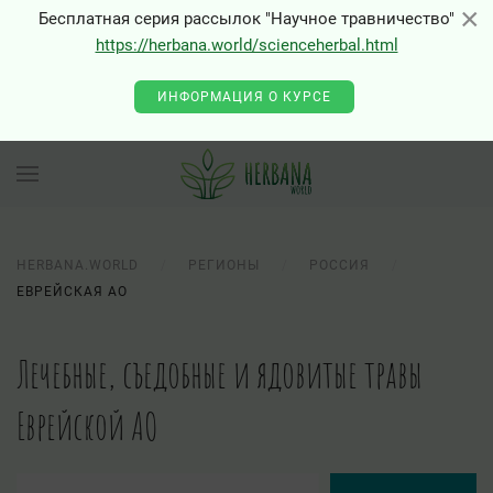
×
×
Бесплатная серия рассылок "Научное травничество"
https://herbana.world/scienceherbal.html
ИНФОРМАЦИЯ О КУРСЕ
HERBANA.WORLD
РЕГИОНЫ
РОССИЯ
ЕВРЕЙСКАЯ АО
Лечебные, съедобные и ядовитые травы
Еврейской АО