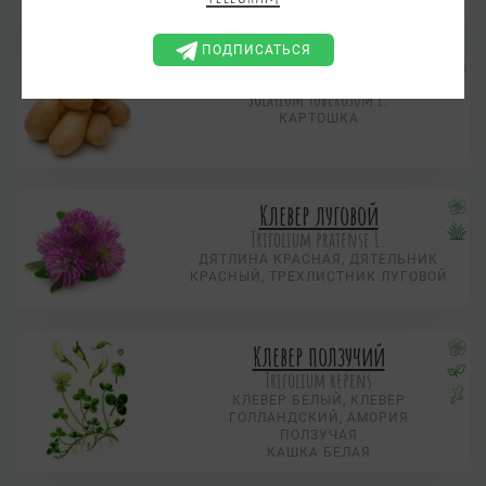
ПОДПИСАТЬСЯ
Картофель
Solatium tuberosum L.
КАРТОШКА
Клевер луговой
Trifolium pratense L.
ДЯТЛИНА КРАСНАЯ, ДЯТЕЛЬНИК
КРАСНЫЙ, ТРЕХЛИСТНИК ЛУГОВОЙ
Клевер ползучий
Trifolium repens
КЛЕВЕР БЕЛЫЙ, КЛЕВЕР
ГОЛЛАНДСКИЙ, АМОРИЯ
ПОЛЗУЧАЯ
КАШКА БЕЛАЯ