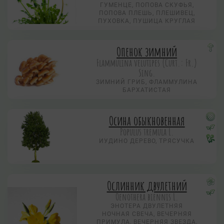
ГУМЕНЦЕ, ПОПОВА СКУФЬЯ,
ПОПОВА ПЛЕШЬ, ПЛЕШИВЕЦ,
ПУХОВКА, ПУШИЦА КРУГЛАЯ
Опенок зимний
Flammulina velutipes (Curt.: Fr.)
Sing.
ЗИМНИЙ ГРИБ, ФЛАММУЛИНА
БАРХАТИСТАЯ
Осина обыкновенная
Populus tremula L.
ИУДИНО ДЕРЕВО, ТРЯСУЧКА
Ослинник двулетний
Oenothera biennis L.
ЭНОТЕРА ДВУЛЕТНЯЯ
НОЧНАЯ СВЕЧА, ВЕЧЕРНЯЯ
ПРИМУЛА, ВЕЧЕРНЯЯ ЗВЕЗДА,