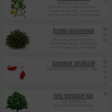
Potentilla anserina L.
ДОРОЖНИЦА, КАМЧУЖНИЦА,
ГУСИНАЯ ЛАПКА, , БОЛОТНАЯ
ЛАПКА, РЯБИННИК ДОРОЖНЫЙ
Лещина обыкновенная
CORYLUS AVELLANA L.
ЛЕЩА, ЛЕШКА, ОРЕШНИК
ОБЫКНОВЕННЫЙ, ОРЕХОВЫЙ
КУСТАРНИК, ЛЕСНОЙ ОРЕХ
Лимонник китайский
Schisandra chinensis (Turcz.) Baill.
Липа широколистная
Tilia platyphyllos
ЛИПА КРУПНОЛИСТНАЯ