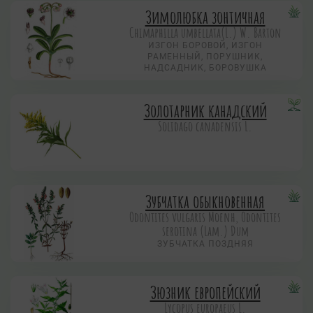
Зимолюбка зонтичная
Chimaphilla umbellata(L.) W. Barton
ИЗГОН БОРОВОЙ, ИЗГОН
РАМЕННЫЙ, ПОРУШНИК,
НАДСАДНИК, БОРОВУШКА
Золотарник канадский
Solidago canadensis L.
Зубчатка обыкновенная
Odontites vulgaris Moenh, Odontites
serotina (Lam.) Dum
ЗУБЧАТКА ПОЗДНЯЯ
Зюзник европейский
Lycopus europaeus L.