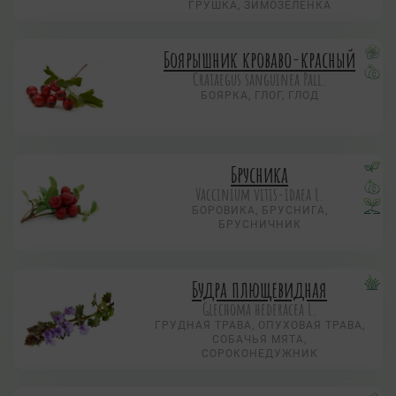
ГРУШКА, ЗИМОЗЕЛЁНКА
Боярышник кроваво-красный
Crataegus sanguinea Pall.
БОЯРКА, ГЛОГ, ГЛОД
Брусника
Vaccinium vitis-idaea L.
БОРОВИКА, БРУСНИГА,
БРУСНИЧНИК
Будра плющевидная
Glechoma hederacea L.
ГРУДНАЯ ТРАВА, ОПУХОВАЯ ТРАВА,
СОБАЧЬЯ МЯТА,
СОРОКОНЕДУЖНИК