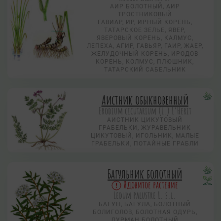
АИР БОЛОТНЫЙ, АИР
ТРОСТНИКОВЫЙ
ГАВИАР, ИР, ИРНЫЙ КОРЕНЬ,
ТАТАРСКОЕ ЗЕЛЬЕ, ЯВЕР,
ЯВЕРОВЫЙ КОРЕНЬ, КАЛМУС,
ЛЕПЕХА, АГИР, ГАВЬЯР, ГАИР, ЖАЕР,
ЖЕЛУДОЧНЫЙ КОРЕНЬ, ИРОДОВ
КОРЕНЬ, КОЛМУС, ПЛЮШНИК,
ТАТАРСКИЙ САБЕЛЬНИК
Аистник обыкновенный
Erodium cicutarium (L.) L’Herit
АИСТНИК ЦИКУТОВЫЙ
ГРАБЕЛЬКИ, ЖУРАВЕЛЬНИК
ЦИКУТОВЫЙ, ИГОЛЬНИК, МАЛЫЕ
ГРАБЕЛЬКИ, ПОТАЙНЫЕ ГРАБЛИ
Багульник болотный
Ядовитое растение
Ledum palustre L. s.l.
БАГУН, БАГУЛА, БОЛОТНЫЙ
БОЛИГОЛОВ, БОЛОТНАЯ ОДУРЬ,
ДУРМАН БОЛОТНЫЙ