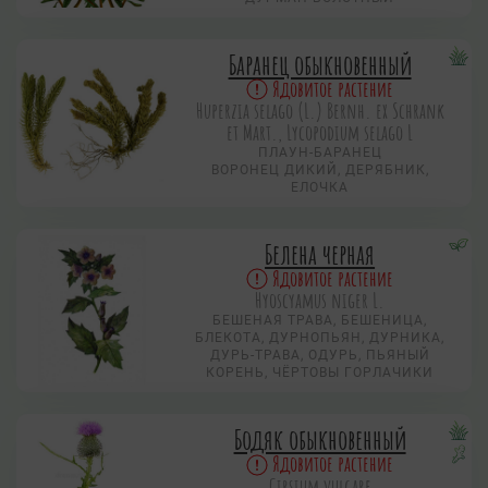
Баранец обыкновенный
Ядовитое растение
Huperzia selago (L.) Bernh. ex Schrank
et Mart., Lycopodium selago L
ПЛАУН-БАРАНЕЦ
ВОРОНЕЦ ДИКИЙ, ДЕРЯБНИК,
ЕЛОЧКА
Белена черная
Ядовитое растение
Hyoscyamus niger L.
БЕШЕНАЯ ТРАВА, БЕШЕНИЦА,
БЛЕКОТА, ДУРНОПЬЯН, ДУРНИКА,
ДУРЬ-ТРАВА, ОДУРЬ, ПЬЯНЫЙ
КОРЕНЬ, ЧЁРТОВЫ ГОРЛАЧИКИ
Бодяк обыкновенный
Ядовитое растение
Cirsium vulgare