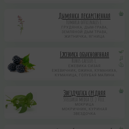
Дымянка лекарственная
Fumaria officinalis L.
ГРУДЯНКА, ДЫМ-ТРАВА,
ЗЕМЛЯНОЙ ДЫМ ТРАВА,
ЖИТНИЧКА, ЯГНИЦА
Ежевика обыкновенная
Rubus caesius L.
ЕЖЕВИКА СИЗАЯ
ЕЖЕВИЧНИК, ОЖИНА, КУМАНИХА,
КУМАНИЦА, ГОЛУБАЯ МАЛИНА
Звездчатка средняя
Stellaria media (L.) Vill.
МОКРИЦА
МОКРИЧНИК, КУРИНАЯ
ЗВЕЗДОЧКА