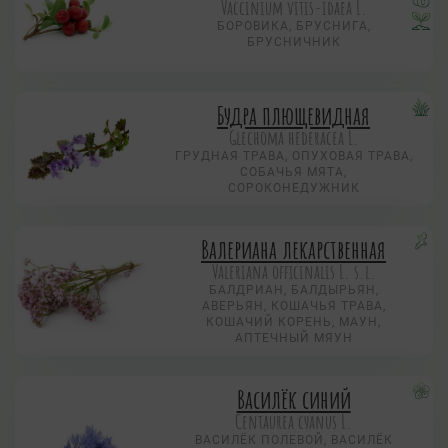
Vaccinium vitis-idaea L.
БОРОВИКА, БРУСНИГА,
БРУСНИЧНИК
Будра плющевидная
Glechoma hederacea L.
ГРУДНАЯ ТРАВА, ОПУХОВАЯ ТРАВА,
СОБАЧЬЯ МЯТА,
СОРОКОНЕДУЖНИК
Валериана лекарственная
Valeriana officinalis L. s.l.
БАЛДРИАН, БАЛДЫРЬЯН,
АВЕРЬЯН, КОШАЧЬЯ ТРАВА,
КОШАЧИЙ КОРЕНЬ, МАУН,
АПТЕЧНЫЙ МЯУН
Василёк синий
Centaurea суanus L.
ВАСИЛЁК ПОЛЕВОЙ, ВАСИЛЁК