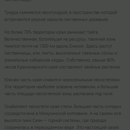
Тундра сменяется лесотундрой, в пространстве которой
встречаются редкие заросли лиственных деревьев.
Но более 70% территории края занимает тайга.
Величественная, богатейшая на ресурсы, таежная зона
тянется почти на 1300 км вдоль Енисея. Здесь растут
лиственницы, ели, пихты, высоченные таежные сосны и
уникальные сибирские кедры. Собственно, свыше 80%
лесов Красноярского края составляют хвойные растения.
Южная часть края славится черноземными лесостепями.
Эта территория наиболее освоена человеком, и большая
часть площади лесостепной зоны распахана под поля.
Окаймляют лесостепи края степи, большая часть которых
сосредоточена в Минусинской котловине. А на самом юге
высятся пики Саян — горной системы, где природа
сохранилась в первозданном виде. Это настоящий оазис