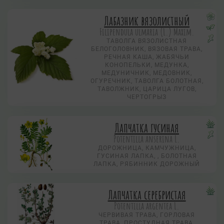
Лабазник вязолистный
Filipendula ulmaria (L.) Maxim.
ТАВОЛГА ВЯЗОЛИСТНАЯ
БЕЛОГОЛОВНИК, ВЯЗОВАЯ ТРАВА,
РЕЧНАЯ КАША, ЖАБЯЧЬИ
КОНОПЕЛЬКИ, МЕДУНКА,
МЕДУНИЧНИК, МЕДОВНИК,
ОГУРЕЧНИК, ТАВОЛГА БОЛОТНАЯ,
ТАВОЛЖНИК, ЦАРИЦА ЛУГОВ,
ЧЕРТОГРЫЗ
Лапчатка гусиная
Potentilla anserina L.
ДОРОЖНИЦА, КАМЧУЖНИЦА,
ГУСИНАЯ ЛАПКА, , БОЛОТНАЯ
ЛАПКА, РЯБИННИК ДОРОЖНЫЙ
Лапчатка серебристая
Potentilla argentea L.
ЧЕРВИВАЯ ТРАВА, ГОРЛОВАЯ
ТРАВА, ПРОСТУДНАЯ ТРАВА,