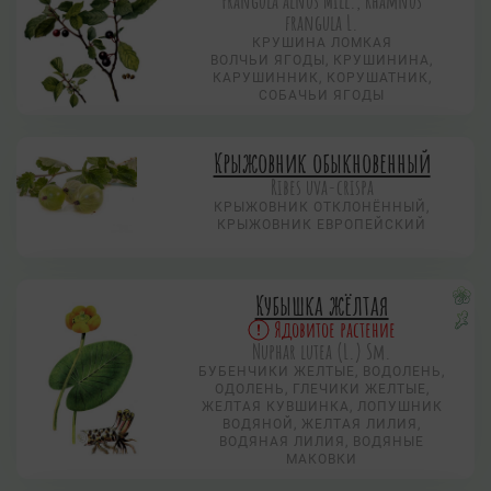
Frangula alnus Mill., Rhamnus
frangula L.
КРУШИНА ЛОМКАЯ
ВОЛЧЬИ ЯГОДЫ, КРУШИНИНА,
КАРУШИННИК, КОРУШАТНИК,
СОБАЧЬИ ЯГОДЫ
Крыжовник обыкновенный
Ribes uva-crispa
КРЫЖОВНИК ОТКЛОНЁННЫЙ,
КРЫЖОВНИК ЕВРОПЕЙСКИЙ
Кубышка жёлтая
Ядовитое растение
Nuphar lutea (L.) Sm.
БУБЕНЧИКИ ЖЕЛТЫЕ, ВОДОЛЕНЬ,
ОДОЛЕНЬ, ГЛЕЧИКИ ЖЕЛТЫЕ,
ЖЕЛТАЯ КУВШИНКА, ЛОПУШНИК
ВОДЯНОЙ, ЖЕЛТАЯ ЛИЛИЯ,
ВОДЯНАЯ ЛИЛИЯ, ВОДЯНЫЕ
МАКОВКИ