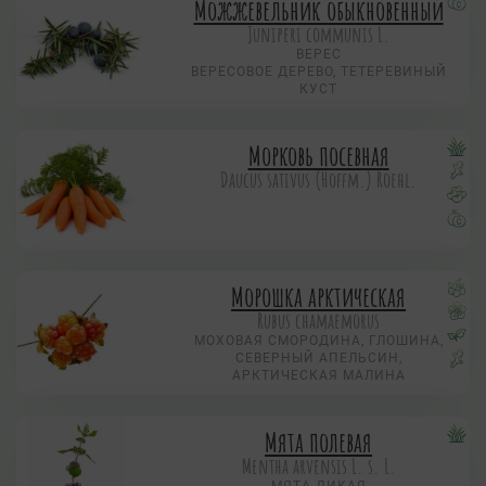
Можжевельник обыкновенный
Juniperi communis L.
ВЕРЕС
ВЕРЕСОВОЕ ДЕРЕВО, ТЕТЕРЕВИНЫЙ
КУСТ
Морковь посевная
Daucus sativus (Hoffm.) Roehl.
Морошка арктическая
Rubus chamaemorus
МОХОВАЯ СМОРОДИНА, ГЛОШИНА,
СЕВЕРНЫЙ АПЕЛЬСИН,
АРКТИЧЕСКАЯ МАЛИНА
Мята полевая
Mentha arvensis L. s. L.