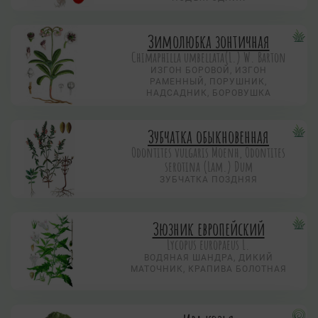
Зимолюбка зонтичная
Chimaphilla umbellata(L.) W. Barton
ИЗГОН БОРОВОЙ, ИЗГОН
РАМЕННЫЙ, ПОРУШНИК,
НАДСАДНИК, БОРОВУШКА
Зубчатка обыкновенная
Odontites vulgaris Moenh, Odontites
serotina (Lam.) Dum
ЗУБЧАТКА ПОЗДНЯЯ
Зюзник европейский
Lycopus europaeus L.
ВОДЯНАЯ ШАНДРА, ДИКИЙ
МАТОЧНИК, КРАПИВА БОЛОТНАЯ