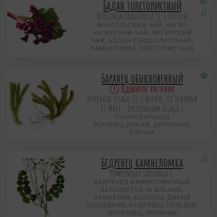
Бадан толстолистный
Bergenia crassifolia (L.) Fritsch
МОНГОЛЬСКИЙ ЧАЙ, ЧАГИР,
ЧАГИРСКИЙ ЧАЙ, ЧИГИРСКИЙ
ЧАЙ, БАДАН СЕРДЦЕЛИСТНЫЙ,
КАМНЕЛОМКА ТОЛСТОЛИСТНАЯ
Баранец обыкновенный
Ядовитое растение
Huperzia selago (L.) Bernh. ex Schrank
et Mart., Lycopodium selago L
ПЛАУН-БАРАНЕЦ
ВОРОНЕЦ ДИКИЙ, ДЕРЯБНИК,
ЕЛОЧКА
Бедренец камнеломка
Pimpinella saxifraga L.
БЕДРЕНЕЦ КАМНЕЛОМКОВЫЙ
БЕЛОЦВЕТКА, ЯГИЛЬНИК,
КАМНЕЛОМ, КОЗЕЛЕЦ, ДИКИЙ
КОЗЛОВНИК, КУДРЯВЕЦ ПОЛЕВОЙ,
МОРКОВЕЦ, ЯРОВНИК