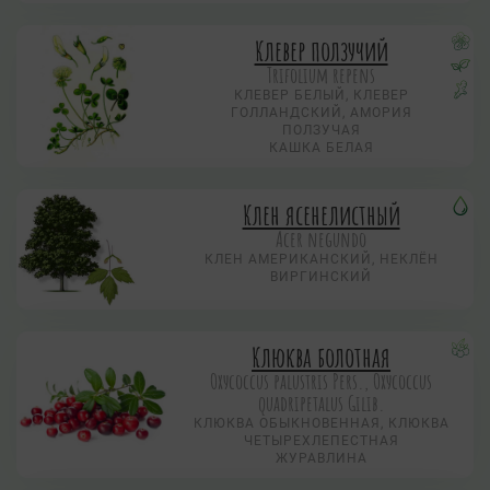
Клевер ползучий
Trifolium repens
КЛЕВЕР БЕЛЫЙ, КЛЕВЕР
ГОЛЛАНДСКИЙ, АМОРИЯ
ПОЛЗУЧАЯ
КАШКА БЕЛАЯ
Клен ясенелистный
Acer negundo
КЛЕН АМЕРИКАНСКИЙ, НЕКЛЁН
ВИРГИНСКИЙ
Клюква болотная
Охусоccus palustris Pers., Охусоccus
quadripetalus Gilib.
КЛЮКВА ОБЫКНОВЕННАЯ, КЛЮКВА
ЧЕТЫРЕХЛЕПЕСТНАЯ
ЖУРАВЛИНА