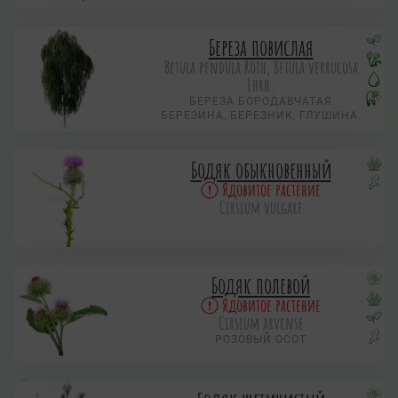
Береза повислая
Betula pendula Roth, Betula verrucosa
Ehrh.
БЕРЕЗА БОРОДАВЧАТАЯ
БЕРЕЗИНА, БЕРЕЗНИК, ГЛУШИНА.
Бодяк обыкновенный
Ядовитое растение
Cirsium vulgare
Бодяк полевой
Ядовитое растение
Cirsium arvense
РОЗОВЫЙ ОСОТ