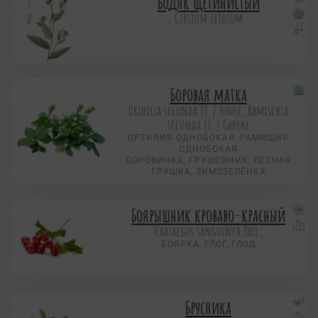
Бодяк щетинистый
Cirsium setosum
Боровая матка
Orthilia secunda (L.) House, Ramischia
secunda (L.) Garсke
ОРТИЛИЯ ОДНОБОКАЯ, РАМИШИЯ
ОДНОБОКАЯ
БОРОВИНКА, ГРУШОВНИК, ЛЕСНАЯ
ГРУШКА, ЗИМОЗЕЛЁНКА
Боярышник кроваво-красный
Crataegus sanguinea Pall.
БОЯРКА, ГЛОГ, ГЛОД
Брусника