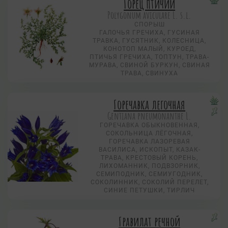
Горец птичий
Polygonum aviculare L. s.l.
СПОРЫШ
ГАЛОЧЬЯ ГРЕЧИХА, ГУСИНАЯ
ТРАВКА, ГУСЯТНИК, КОЛЕСНИЦА,
КОНОТОП МАЛЫЙ, КУРОЕД,
ПТИЧЬЯ ГРЕЧИХА, ТОПТУН, ТРАВА-
МУРАВА, СВИНОЙ БУРКУН, СВИНАЯ
ТРАВА, СВИНУХА
Горечавка легочная
Gentiana pneumonanthe L.
ГОРЕЧАВКА ОБЫКНОВЕННАЯ,
СОКОЛЬНИЦА ЛЁГОЧНАЯ,
ГОРЕЧАВКА ЛАЗОРЕВАЯ
ВАСИЛИСА, ИСКОПЫТ, КАЗАК-
ТРАВА, КРЕСТОВЫЙ КОРЕНЬ,
ЛИХОМАННИК, ПОДВЗОРНИК,
СЕМИПОДНИК, СЕМИУГОДНИК,
СОКОЛИННИК, СОКОЛИЙ ПЕРЕЛЕТ,
СИНИЕ ПЕТУШКИ, ТИРЛИЧ
Гравилат речной