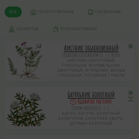
ВСЕ
ЛЕКАРСТВЕННЫЕ
СЪЕДОБНЫЕ
ЯДОВИТЫЕ
ПСИХОАКТИВНЫЕ
Аистник обыкновенный
Erodium cicutarium (L.) L’Herit
АИСТНИК ЦИКУТОВЫЙ
ГРАБЕЛЬКИ, ЖУРАВЕЛЬНИК
ЦИКУТОВЫЙ, ИГОЛЬНИК, МАЛЫЕ
ГРАБЕЛЬКИ, ПОТАЙНЫЕ ГРАБЛИ
Багульник болотный
Ядовитое растение
Ledum palustre L. s.l.
БАГУН, БАГУЛА, БОЛОТНЫЙ
БОЛИГОЛОВ, БОЛОТНАЯ ОДУРЬ,
ДУРМАН БОЛОТНЫЙ