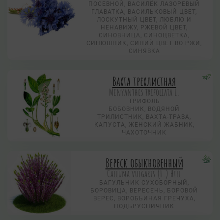
ПОСЕВНОЙ, ВАСИЛЁК ЛАЗОРЕВЫЙ
ГЛАВАТКА, ВАСИЛЬКОВЫЙ ЦВЕТ,
ЛОСКУТНЫЙ ЦВЕТ, ЛЮБЛЮ И
НЕНАВИЖУ, РЖЕВОЙ ЦВЕТ,
СИНОВНИЦА, СИНОЦВЕТКА,
СИНЮШНИК, СИНИЙ ЦВЕТ ВО РЖИ,
СИНЯВКА
Вахта трехлистная
Menyanthes trifoliata L.
ТРИФОЛЬ
БОБОВНИК, ВОДЯНОЙ
ТРИЛИСТНИК, ВАХТА-ТРАВА,
КАПУСТА, ЖЕНСКИЙ ЖАБНИК,
ЧАХОТОЧНИК
Вереск обыкновенный
Calluna vulgaris (L.) Hill
БАГУЛЬНИК СУХОБОРНЫЙ,
БОРОВИЦА, ВЕРЕСЕНЬ, БОРОВОЙ
ВЕРЕС, ВОРОБЬИНАЯ ГРЕЧУХА,
ПОДБРУСНИЧНИК