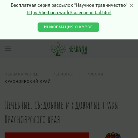
×
×
Бесплатная серия рассылок "Научное травничество"
https://herbana.world/scienceherbal.html
ИНФОРМАЦИЯ О КУРСЕ
HERBANA.WORLD
РЕГИОНЫ
РОССИЯ
КРАСНОЯРСКИЙ КРАЙ
Лечебные, съедобные и ядовитые травы
Красноярского края