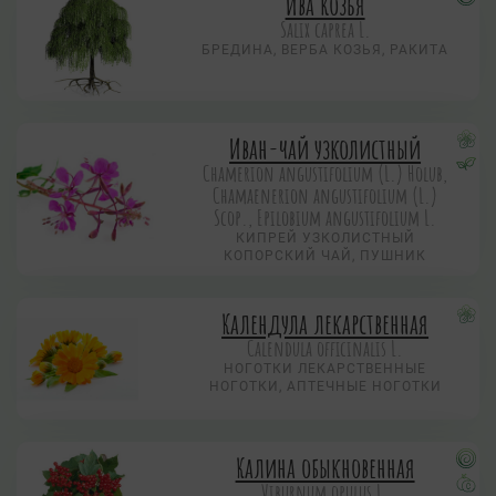
Ива козья
Salix caprea L.
БРЕДИНА, ВЕРБА КОЗЬЯ, РАКИТА
Иван-чай узколистный
Chamerion angustifolium (L.) Holub,
Chamaenerion angustifolium (L.)
Scop., Epilobium angustifolium L.
КИПРЕЙ УЗКОЛИСТНЫЙ
КОПОРСКИЙ ЧАЙ, ПУШНИК
Календула лекарственная
Calendula officinalis L.
НОГОТКИ ЛЕКАРСТВЕННЫЕ
НОГОТКИ, АПТЕЧНЫЕ НОГОТКИ
Калина обыкновенная
Viburnum opulus L.