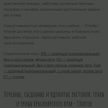
девственной природы, заботливо укутанный таежным
покровом и насквозь пронизанный хрустальными водами
рек и озер.
Самый знаменитый заповедник этого района — "Столбы".
Многие растения этого района занесены в Красную Книгу:
башмачки, ятрышник, перистый ковыль, майский
пальчатокоренник.
Климатические зоны:
Dfb — холодный (континентальный),
без сухого сезона, тёплое лето
,
Dfс — холодный
(континентальный), без сухого сезона, холодное лето
,
Dwb
— холодный (континентальный), с сухой зимой, теплое лето
,
ET — тундра
Лечебные, съедобные и ядовитые растения, травы
и грибы Красноярского края - Список