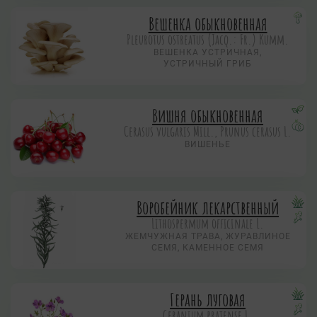
Вешенка обыкновенная
Pleurotus ostreatus (Jacq.: Fr.) Kumm.
ВЕШЕНКА УСТРИЧНАЯ,
УСТРИЧНЫЙ ГРИБ
Вишня обыкновенная
Cerasus vulgaris Mill., Prunus cerasus L.
ВИШЕНЬЕ
Воробейник лекарственный
Lithospermum officinale L.
ЖЕМЧУЖНАЯ ТРАВА, ЖУРАВЛИНОЕ
СЕМЯ, КАМЕННОЕ СЕМЯ
Герань луговая
Geranium pratense L.