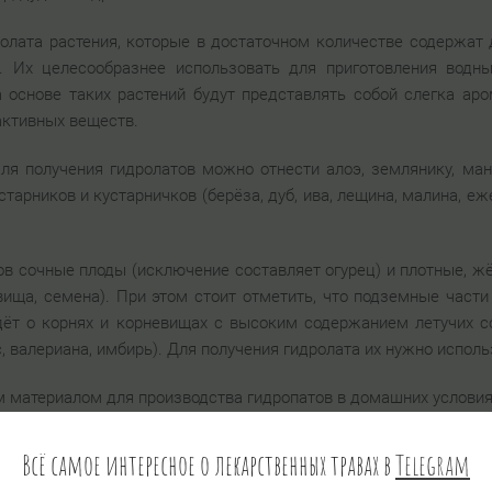
ролата растения, которые в достаточном количестве содержат 
 Их целесообразнее использовать для приготовления водны
а основе таких растений будут представлять собой слегка ар
активных веществ.
ля получения гидролатов можно отнести алоэ, землянику, ман
устарников и кустарничков (берёза, дуб, ива, лещина, малина, еж
ов сочные плоды (исключение составляет огурец) и плотные, жёс
ища, семена). При этом стоит отметить, что подземные части 
дёт о корнях и корневищах с высоким содержанием летучих с
с, валериана, имбирь). Для получения гидролата их нужно испол
м материалом для производства гидропатов в домашних условия
ов может быть как свежим, так и высушенным. При использова
Всё самое интересное о лекарственных травах в
Telegram
ирными маслами (лаванда, полынь, календула, тимьян, розмар