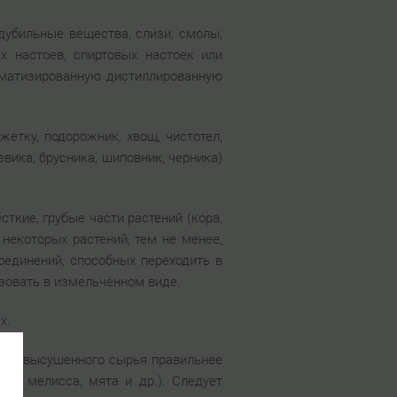
дубильные вещества, слизи, смолы,
х настоев, спиртовых настоек или
оматизированную дистиллированную
жетку, подорожник, хвощ, чистотел,
евика, брусника, шиповник, черника)
ткие, грубые части растений (кора,
некоторых растений, тем не менее,
оединений, способных переходить в
ьзовать в измельчённом виде.
х.
нии высушенного сырья правильнее
ин, мелисса, мята и др.). Следует