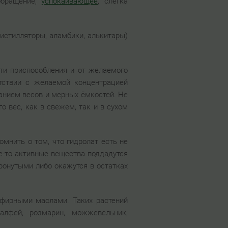
обращение,
успокаивающее
, слегка
истилляторы, аламбики, алькитары)
ти приспособления и от желаемого
етствии с желаемой концентрацией
анием весов и мерных ёмкостей. Не
о вес, как в свежем, так и в сухом
омнить о том, что гидролат есть не
ие-то активные вещества поддадутся
тронутыми либо окажутся в остатках
эфирными маслами. Таких растений
шалфей, розмарин, можжевельник,