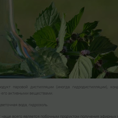
дукт паровой дистилляции (иногда гидродистилляции), кон
о его активными веществами.
цветочная вода, гидрозоль.
 чаще всего является побочным продуктом получения эфирных 