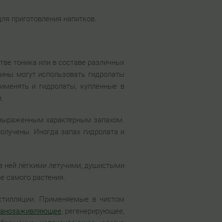
для приготовления напитков.
тве тоника или в составе различных
чины могут использовать гидролаты
именять и гидролаты, купленные в
.
 выраженным характерным запахом.
получены. Иногда запах гидролата и
в ней лёгкими летучими, душистыми
е самого растения.
истилляции. Применяемые в чистом
ранозаживляющее
, регенерирующее,