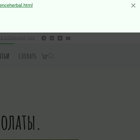
×
×
ienceherbal.html
АБОЛЕВАНИЙ 596
АТЬИ
СЛОВАРЬ
ролаты.