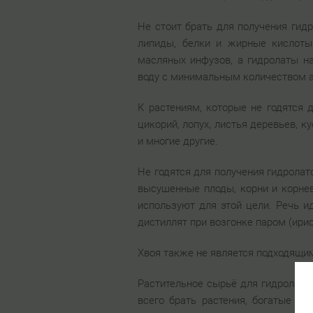
Не стоит брать для получения гид
липиды, белки и жирные кислоты.
масляных инфузов, а гидролаты н
воду с минимальным количеством 
К растениям, которые не годятся д
цикорий, лопух, листья деревьев, к
и многие другие.
Не годятся для получения гидролат
высушенные плоды, корни и корнев
используют для этой цели. Речь и
дистиллят при возгонке паром (ири
Хвоя также не является подходящи
Растительное сырьё для гидролат
всего брать растения, богатые эф