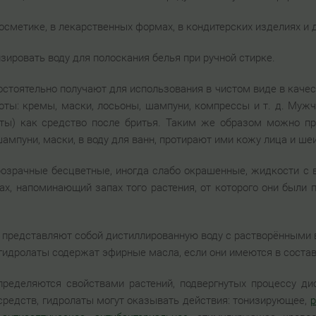
осметике, в лекарственных формах, в кондитерских изделиях и 
ировать воду для полоскания белья при ручной стирке.
стоятельно получают для использования в чистом виде в качес
оты: кремы, маски, лосьоны, шампуни, компрессы и т. д. Муж
яты) как средство после бритья. Таким же образом можно пр
ампуни, маски, в воду для ванн, протирают ими кожу лица и шеи
розрачные бесцветные, иногда слабо окрашенные, жидкости с
ах, напоминающий запах того растения, от которого они были 
 представляют собой дистиллированную воду с растворёнными 
 гидролаты содержат эфирные масла, если они имеются в состав
пределяются свойствами растений, подвергнутых процессу д
средств, гидролаты могут оказывать действия: тонизирующее,