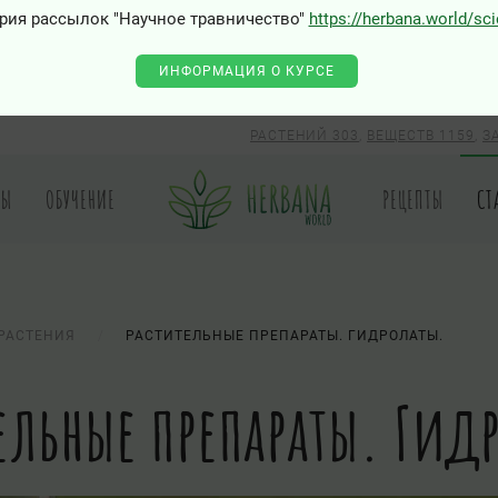
рия рассылок "Научное травничество"
https://herbana.world/sc
ИНФОРМАЦИЯ О КУРСЕ
РАСТЕНИЙ 303
,
ВЕЩЕСТВ 1159
,
З
РЫ
ОБУЧЕНИЕ
РЕЦЕПТЫ
СТ
РАСТЕНИЯ
РАСТИТЕЛЬНЫЕ ПРЕПАРАТЫ. ГИДРОЛАТЫ.
ельные препараты. Гид