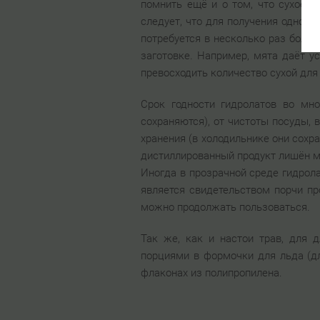
помнить ещё и о том, что сухое 
следует, что для получения одного
потребуется в несколько раз больш
заготовке. Например, мята даёт у
превосходить количество сухой для
Срок годности гидролатов во мн
сохраняются), от чистоты посуды, 
хранения (в холодильнике они сохр
дистиллированный продукт лишён м
Иногда в прозрачной среде гидрола
является свидетельством порчи пр
можно продолжать пользоваться.
Так же, как и настои трав, для
порциями в формочки для льда (д
флаконах из полипропилена.