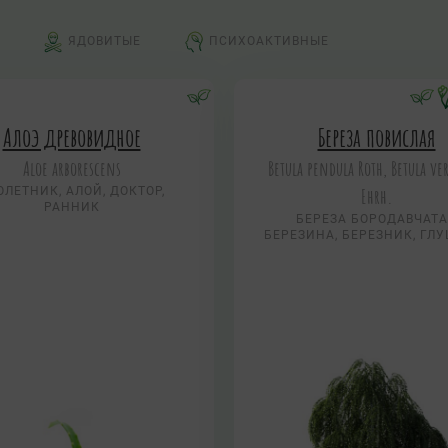
ЯДОВИТЫЕ
ПСИХОАКТИВНЫЕ
Алоэ древовидное
Береза повислая
Aloe arborescens
Betula pendula Roth, Betula ve
ОЛЕТНИК, АЛОЙ, ДОКТОР,
Ehrh.
РАННИК
БЕРЕЗА БОРОДАВЧАТ
БЕРЕЗИНА, БЕРЕЗНИК, ГЛ