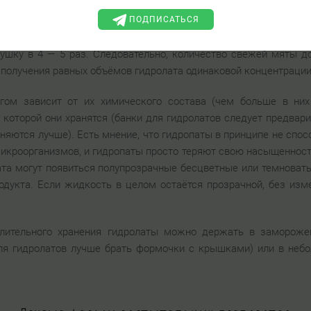
сырьё имеет более высокую концентрацию активных веществ 
 и того же объёма гидролата определённой концентрации одног
ПОДПИСАТЬСЯ
е, чем в сухом. Ориентироваться следует на разницу веса сырь
сушку в 4 — 5 раз. Следовательно, количество свежей мяты 
 получения равных объёмов гидролата одинаковой концентрации
огом зависит от их химического состава (чем больше в ни
в которой они хранятся (банки для гидролатов следует предвари
аняются лучше). Есть мнение, что гидропаты в принципе не спос
икроорганизмов, и гидропаты просто теряют свою насыщенность
та могут появиться полупрозрачные бесцветные или темноваты
одукта. Если жидкость в целом остаётся прозрачной, без изме
 длительного хранения гидролаты можно держать в замороже
ля гидролатов лучше брать формочки с крышками) или в небол