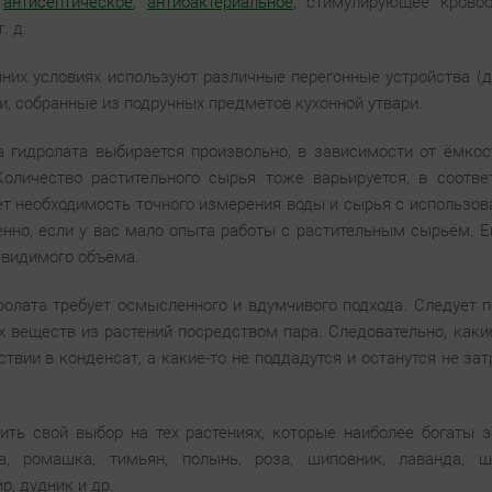
,
антисептическое
,
антибактериальное
, стимулирующее крово
. д.
них условиях используют различные перегонные устройства (д
, собранные из подручных предметов кухонной утвари.
а гидролата выбирается произвольно, в зависимости от ёмкос
Количество растительного сырья тоже варьируется, в соотв
ет необходимость точного измерения воды и сырья с использов
енно, если у вас мало опыта работы с растительным сырьём. Ег
о видимого объёма.
олата требует осмысленного и вдумчивого подхода. Следует п
х веществ из растений посредством пара. Следовательно, как
ствии в конденсат, а какие-то не поддадутся и останутся не за
ть свой выбор на тех растениях, которые наиболее богаты 
а, ромашка, тимьян, полынь, роза, шиповник, лаванда, 
р, дудник и др.