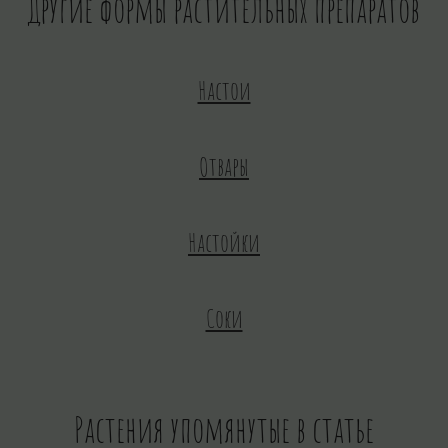
Другие формы растительных препаратов
Настои
Отвары
Настойки
Соки
Растения упомянутые в статье