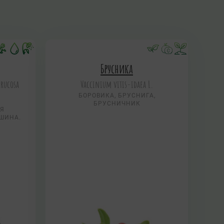
Брусника
rrucosa
Vaccinium vitis-idaea L.
БОРОВИКА, БРУСНИГА,
БРУСНИЧНИК
АЯ
УШИНА.