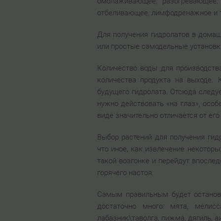
омолаживающее, разогревающее
отбеливающее, лимфодренажное и т
Для получения гидролатов в домаш
или простые самодельные установки
Количество воды для производств
количества продукта на выходе. 
будущего гидролата. Отсюда следу
нужно действовать «на глаз», особ
виде значительно отличается от ег
Выбор растений для получения гидр
что иное, как извлечение некоторы
такой возгонке и перейдут впослед
горячего настоя.
Самым правильным будет останови
достаточно много: мята, мелисс
лабазник\таволга, пижма, дягиль, аи