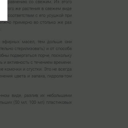
по сравнению со свежим. Из этого
о и того же растения в свежем виде
я в соответствии с его усушкой при
должно примерно во столько же раз
.
х эфирных масел, тем дольше они
тельно стерилизовать) и от способа
обны подвергаться порче, поскольку
 и активность с течением времени.
е комочки и сгустки. Это не всегда
нения цвета и запаха, гидрола-том
нном виде, разлив их небольшими
ьших (50 мл, 100 мл) пластиковых