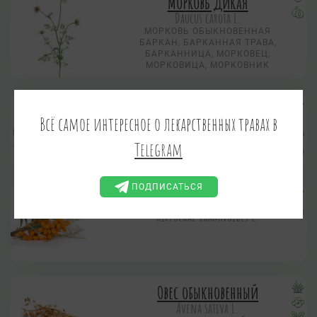
Морковь дикая
Daucus carota L.
МОРКОВЬ ОБЫКНОВЕННАЯ
БАРКАН, БАРКАННАЯ ТРАВА,
БАРКАННИЦА, МОРКОВЕЦ,
МОРКОВИЦА, МОРКОВНИК
Морковь посевная
Всё самое интересное о лекарственных травах в
Daucus sativus (Hoffm.) Roehl.
Telegram
ПОДПИСАТЬСЯ
Облепиха крушиновидная
Hippophae rhamnoides L.
Овес обыкновенный
Avena sativa L.