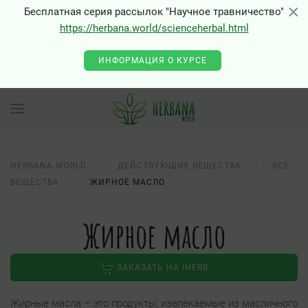
×
×
Бесплатная серия рассылок "Научное травничество"
https://herbana.world/scienceherbal.html
ИНФОРМАЦИЯ О КУРСЕ
HERBANA.WORLD
ДЕЙСТВУЮЩИЕ ВЕЩЕСТВА
ВСЕ
ВЕЩЕСТВА
ЖИРНОЕ МАСЛО
Жирное масло
ЗАКАЗАТЬ НА IHERB
Жирные масла – это продукты, извлекаемые из масличного