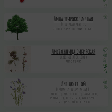
Липа широколистная
Tilia platyphyllos
ЛИПА КРУПНОЛИСТНАЯ
Лиственница сибирская
Larix sibirica Ledeb
ЛИСТВЯК
Лён посевной
Linum usitatissimum L.
СЛЕПЕЦ, ДОЛГУНЕЦ, СЛАНЕЦ,
ИЛЬНЕЦ, ПЛЫВУН, СКАКУН,
ЛУГЦИК, ЛЁН-ТЕКУН