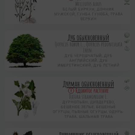
Melilotus albus
БЕЛЫЙ БУРКУН, ДОННИК
МУЖСКОЙ, ГУНБА ГУНОБА, ТРАВА
ВЕРКИН
Дуб обыкновенный
Quercus robur L., Quercus pedunculata
Ehrn.
ДУБ ЧЕРЕШЧАТЫЙ, ДУБ
АНГЛИЙСКИЙ, ДУБ
ИМЕРЕТИНСКИЙ, ДУБ ЛЕТНИЙ
Дурман обыкновенный
Ядовитое растение
Datura stramonium L.
ДУРНОПЬЯН, ДИВДЕРЕВО,
БЕШЕНОЕ ЗЕЛЬЕ, БЕШЕНЫЕ
ОГУРЦЫ, ПЬЯНЫЕ ОГУРЦЫ, ОДУРЬ-
ТРАВА, ШАЛЬНАЯ ТРАВА