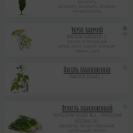
ОСОКОРЬ
ОСУХАРЬ, ЯСАКАРЬ, ЯСОКОР,
ЧРЕНОТОПОЛЬ
Укроп пахучий
Anethum graveolens L.
УКРОП ОГОРОДНЫЙ
КРОП, КОПР, КОПЕР, КОПИОР,
ТИМОН, ЦАП
Фасоль обыкновенная
Phaseolus vulgaris L.
Фенхель обыкновенный
Foeniculum vulgare Mill., Foeniculum
officinale All.
ФЕНХЕЛЬ ЛЕКАРСТВЕННЫЙ,
АПТЕЧНЫЙ УКРОП