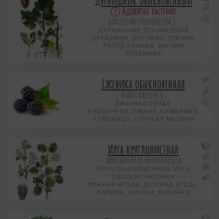
Дурнишник обыкновенный
Ядовитое растение
Xanthium strumarium L.
ДУРНИШНИК ЗОБОВИДНЫЙ
ДУРКОМАН, ДУРНИКА, ЗОБНИК,
РЕПЕЙ КОЛКИЙ, ОВЕЧИЙ
РЕПЕЙНИК
Ежевика обыкновенная
Rubus caesius L.
ЕЖЕВИКА СИЗАЯ
ЕЖЕВИЧНИК, ОЖИНА, КУМАНИХА,
КУМАНИЦА, ГОЛУБАЯ МАЛИНА
Ирга круглолистная
Amelanchier rotundifolia
ИРГА ОБЫКНОВЕННАЯ, ИРГА
ОВАЛЬНОЛИСТНАЯ
ВИННАЯ ЯГОДА, ДЕТСКАЯ ЯГОДА,
КАРИКА, КАРИНА, КАРИНКА