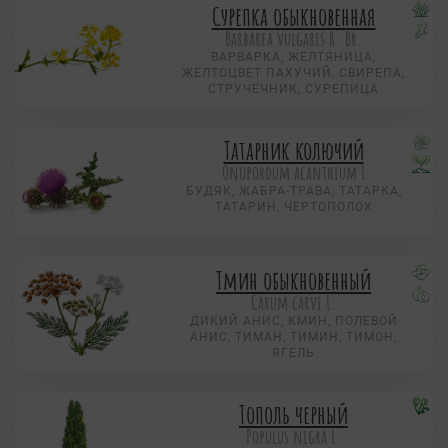
Сурепка обыкновенная
Barbarea vulgaris R. Br.
ВАРВАРКА, ЖЕЛТЯНИЦА,
ЖЕЛТОЦВЕТ ПАХУЧИЙ, СВИРЕПА,
СТРУЧЕЧНИК, СУРЕПИЦА
Татарник колючий
Onopordum acanthium L
БУДЯК, ЖАБРА-ТРАВА, ТАТАРКА,
ТАТАРИН, ЧЕРТОПОЛОХ
Тмин обыкновенный
Carum carvi L.
ДИКИЙ АНИС, КМИН, ПОЛЕВОЙ
АНИС, ТИМАН, ТИМИН, ТИМОН,
ЯГЕЛЬ
Тополь черный
Populus nigra L.