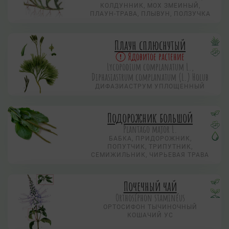
КОЛДУННИК, МОХ ЗМЕИНЫЙ,
ПЛАУН-ТРАВА, ПЛЫВУН, ПОЛЗУЧКА
Плаун сплюснутый
Ядовитое растение
Lycopodium complanatum L.,
Diphasiastrum complanatum (L.) Holub
ДИФАЗИАСТРУМ УПЛОЩЕННЫЙ
Подорожник большой
Plantago major L.
БАБКА, ПРИДОРОЖНИК,
ПОПУТЧИК, ТРИПУТНИК,
СЕМИЖИЛЬНИК, ЧИРЬЕВАЯ ТРАВА
Почечный чай
Orthosíphon staminéus
ОРТОСИФОН ТЫЧИНОЧНЫЙ
КОШАЧИЙ УС