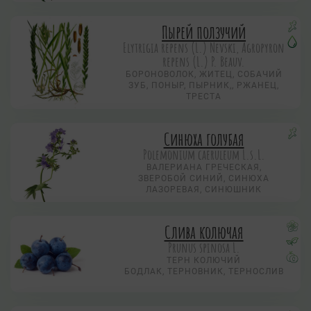
Пырей ползучий
Elytrigia repens (L.) Nevski, Agropyron
repens (L.) P. Beauv.
БОРОНОВОЛОК, ЖИТЕЦ, СОБАЧИЙ
ЗУБ, ПОНЫР, ПЫРНИК,, РЖАНЕЦ,
ТРЕСТА
Синюха голубая
Polemonium caeruleum L.s.L.
ВАЛЕРИАНА ГРЕЧЕСКАЯ,
ЗВЕРОБОЙ СИНИЙ, СИНЮХА
ЛАЗОРЕВАЯ, СИНЮШНИК
Слива колючая
Prunus spinosa L.
ТЕРН КОЛЮЧИЙ
БОДЛАК, ТЕРНОВНИК, ТЕРНОСЛИВ