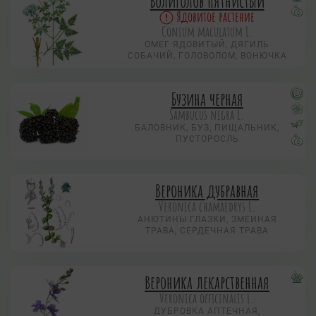
Болиголов пятнистый
Ядовитое растение
Conium maculatum L.
ОМЕГ ЯДОВИТЫЙ, ДЯГИЛЬ
СОБАЧИЙ, ГОЛОВОЛОМ, ВОНЮЧКА
Бузина черная
Sambucus nigra L.
БАЛОВНИК, БУЗ, ПИЩАЛЬНИК,
ПУСТОРОСЛЬ
Вероника дубравная
Veronica chamaedrys L.
АНЮТИНЫ ГЛАЗКИ, ЗМЕИНАЯ
ТРАВА, СЕРДЕЧНАЯ ТРАВА
Вероника лекарственная
Veronica officinalis L.
ДУБРОВКА АПТЕЧНАЯ,