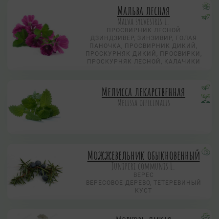
Мальва лесная
Malva sylvestris L.
ПРОСВИРНИК ЛЕСНОЙ
ДЗИНДЗИВЕР, ЗИНЗИВИР, ГОЛАЯ
ПАНОЧКА, ПРОСВИРНИК ДИКИЙ,
ПРОСКУРНЯК ДИКИЙ, ПРОСВИРКИ,
ПРОСКУРНЯК ЛЕСНОЙ, КАЛАЧИКИ
Мелисса лекарственная
Melissa officinalis
Можжевельник обыкновенный
Juniperi communis L.
ВЕРЕС
ВЕРЕСОВОЕ ДЕРЕВО, ТЕТЕРЕВИНЫЙ
КУСТ