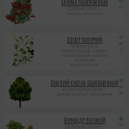
Калина обыкновенная
Viburnum opulus L.
КАЛИНА КРАСНАЯ
Клевер ползучий
Trifolium repens
КЛЕВЕР БЕЛЫЙ, КЛЕВЕР
ГОЛЛАНДСКИЙ, АМОРИЯ
ПОЛЗУЧАЯ
КАШКА БЕЛАЯ
Конский каштан обыкновенный
Aesculus hippocastanum L.
ДИКИЙ КАШТАН, ЖЕЛУДНИК
Кориандр посевной
Coriandrum sativum L.