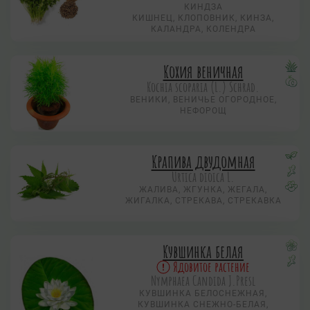
КИНДЗА
КИШНЕЦ, КЛОПОВНИК, КИНЗА,
КАЛАНДРА, КОЛЕНДРА
Кохия веничная
Коchia scoparia (L.) Schrad.
ВЕНИКИ, ВЕНИЧЬЕ ОГОРОДНОЕ,
НЕФОРОЩ
Крапива двудомная
Urtica dioica L.
ЖАЛИВА, ЖГУНКА, ЖЕГАЛА,
ЖИГАЛКА, СТРЕКАВА, СТРЕКАВКА
Кувшинка белая
Ядовитое растение
Nymphаеа Candida J.Presl
КУВШИНКА БЕЛОСНЕЖНАЯ,
КУВШИНКА СНЕЖНО-БЕЛАЯ,