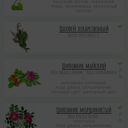
КОНСКИЙ ЧЕСНОК, ЧЕСНОЧНАЯ
ТРАВА, ЧЕСНОЧНИЦА, ЧЕСНОЧНЫЙ
ХРЕНОК
Шалфей лекарственный
Salvia officinalis L.
Шиповник майский
Rosa majalis Herrm., Rosa cinnamomea
L.
ШИПОВНИК КОРИЧНЫЙ
РОЗА ДИКАЯ, СЕРБАРИННИК,
РОЗОВЫЙ ЦВЕТ, ШИПОВНЫЙ ЦВЕТ
Шиповник морщинистый
Rosa rugosa Thunb.
Ч5Л5Т∞П∞
РОЗА ДИКАЯ, СЕРБАРИННИК,