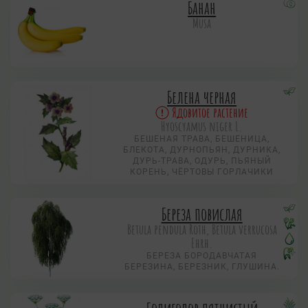
Банан
Musa
Белена черная
Ядовитое растение
Hyoscyamus niger L.
БЕШЕНАЯ ТРАВА, БЕШЕНИЦА,
БЛЕКОТА, ДУРНОПЬЯН, ДУРНИКА,
ДУРЬ-ТРАВА, ОДУРЬ, ПЬЯНЫЙ
КОРЕНЬ, ЧЁРТОВЫ ГОРЛАЧИКИ
Береза повислая
Betula pendula Roth, Betula verrucosa
Ehrh.
БЕРЕЗА БОРОДАВЧАТАЯ
БЕРЕЗИНА, БЕРЕЗНИК, ГЛУШИНА.