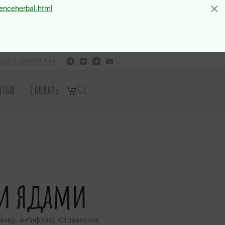
×
×
ienceherbal.html
АБОЛЕВАНИЙ 596
АТЬИ
СЛОВАРЬ
и ядами
имер, антифриз). Отравление