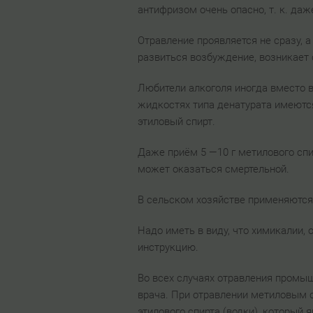
антифризом очень опасно, т. к. да
Отравление проявляется не сразу, а
развиться возбуждение, возникает 
Любители алкоголя иногда вместо в
жидкостях типа денатурата имеютс
этиловый спирт.
Даже приём 5 —10 г метилового спир
может оказаться смертельной.
В сельском хозяйстве применяются
Надо иметь в виду, что химикалии,
инструкцию.
Во всех случаях отравления промы
врача. При отравлении метиловым с
этилового спирта (водки), который 