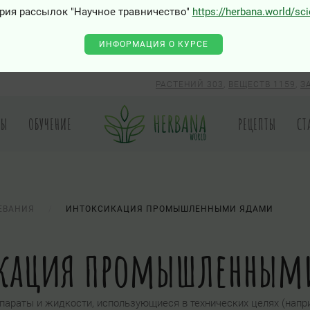
рия рассылок "Научное травничество"
https://herbana.world/sc
ИНФОРМАЦИЯ О КУРСЕ
РАСТЕНИЙ 303
,
ВЕЩЕСТВ 1159
,
З
РЫ
ОБУЧЕНИЕ
РЕЦЕПТЫ
СТ
ЕВАНИЯ
ИНТОКСИКАЦИЯ ПРОМЫШЛЕННЫМИ ЯДАМИ
икация промышленным
параты и жидкости, использующиеся в технических целях (напр