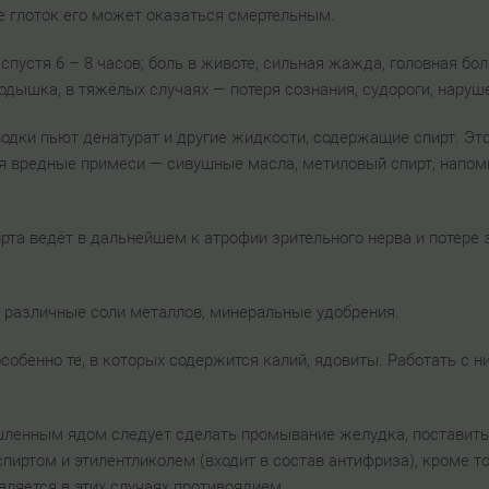
же глоток его может оказаться смертельным.
 спустя 6 – 8 часов; боль в животе, сильная жажда, головная бол
одышка, в тяжёлых случаях — потеря сознания, судороги, наруш
одки пьют денатурат и другие жидкости, содержащие спирт. Эт
я вредные примеси — сивушные масла, метиловый спирт, напом
та ведёт в дальнейшем к атрофии зрительного нерва и потере зр
 различные соли металлов, минеральные удобрения.
 особенно те, в которых содержится калий, ядовиты. Работать с
шленным ядом следует сделать промывание желудка, поставить
пиртом и этилентликолем (входит в состав антифриза), кроме то
является в этих случаях противоядием.