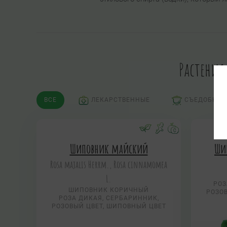
Растени
ВСЕ
ЛЕКАРСТВЕННЫЕ
СЪЕДОБНЫЕ
Шиповник майский
Ши
Rosa majalis Herrm., Rosa cinnamomea
L.
РОЗ
ШИПОВНИК КОРИЧНЫЙ
РОЗО
РОЗА ДИКАЯ, СЕРБАРИННИК,
РОЗОВЫЙ ЦВЕТ, ШИПОВНЫЙ ЦВЕТ