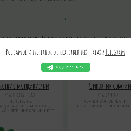
я для лечения Интоксикация промышленны
Всё самое интересное о лекарственных травах в
Telegram
ЯДОВИТЫЕ
ПСИХОАКТИВНЫЕ
ПОДПИСАТЬСЯ
повник морщинистый
Шиповник собачий
Rosa rugosa Thunb.
Rosa canina L.
Ч5Л5Т∞П∞
РОЗА ДИКАЯ, СЕРБАРИН
А ДИКАЯ, СЕРБАРИННИК,
РОЗОВЫЙ ЦВЕТ, ШИПОВНЫЙ
ВЫЙ ЦВЕТ, ШИПОВНЫЙ ЦВЕТ