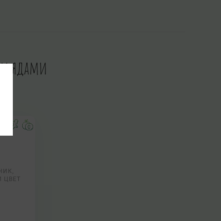
ми ядами
НИК,
 ЦВЕТ