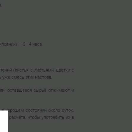
а.
шиповник) — 3—4 часа.
тений (листья с листьями, цветки с
ь уже смесь этих настоев.
рли; оставшееся сырьё отжимают и
 в хорошем состоянии около суток,
ого расчёта, чтобы употребить их в