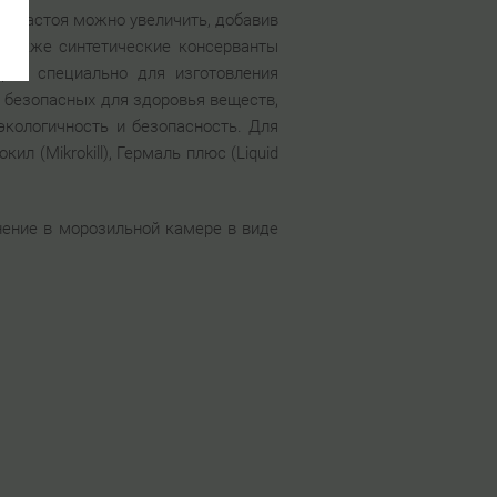
ти настоя можно увеличить, добавив
 а также синтетические консерванты
ран специально для изготовления
е безопасных для здоровья веществ,
кологичность и безопасность. Для
 (Mikrokill), Гермаль плюс (Liquid
нение в морозильной камере в виде