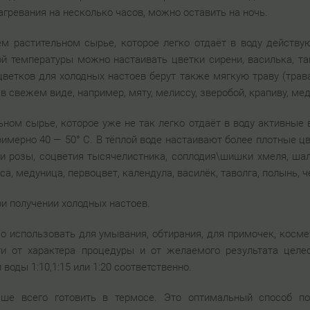
агревания на несколько часов, можно оставить на ночь.
м растительном сырье, которое легко отдаёт в воду действую
ой температуры можно настаивать цветки сирени, василька, та
ветков для холодных настоев берут также мягкую траву (трава
 в свежем виде, например, мяту, мелиссу, зверобой, крапиву, мед
ном сырье, которое уже не так легко отдаёт в воду активные 
римерно 40 — 50° С. В тёплой воде настаивают более плотные ц
 и розы, соцветия тысячелистника, соплодия\шишки хмеля, ша
а, медуница, первоцвет, календула, василёк, таволга, полынь, че
ри получении холодных настоев.
о использовать для умывания, обтирания, для примочек, косм
и от характера процедуры и от желаемого результата целе
воды 1:10,1:15 или 1:20 соответственно.
чше всего готовить в термосе. Это оптимальный способ пол