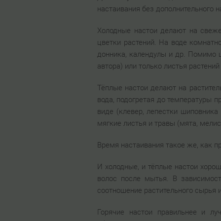
настаивания без дополнительного н
Холодные настои делают на свеже
цветки растений. На воде комнатн
донника, календулы и др. Помимо ц
автора) или только листья растений
Тёплые настои делают на раститель
вода, подогретая до температуры п
виде (клевер, лепестки шиповника
мягкие листья и травы (мята, мелисс
Время настаивания такое же, как п
И холодные, и тёплые настои хорош
волос после мытья. В зависимост
соотношение растительного сырья и 
Горячие настои правильнее и лу