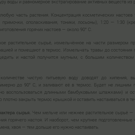
ру воды и равномерное экстрагирование активных веществ из 
любую часть растения. Концентрация косметических настоев 
 примочки, ополаскивания, тоники, лосьоны), 1:20 — 1:30 (к
иготовления горячих настоев — около 90° С.
ухое растительное сырьё, измельчённое на части размером п
ацией и помещают в термос. Измельчать травы до состояния п
тцедить и настой получится мутным, с большим количеством
количестве чистую питьевую воду доводят до кипения, в
римерно до 90° С, и заливают её в термос. Будет не лишним 
жно воспользоваться длинными бамбуковыми шпажками) и ос
го плотно закрыть термос крышкой и оставить настаиваться в т
актера сырья.
Чем мельче или нежнее растительное сырьё — ц
я горячего настоя. И наоборот, чем крупнее подготовленные 
мена, хвоя — тем дольше его нужно настаивать.