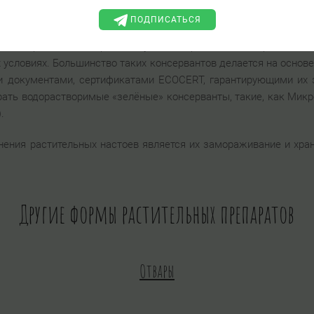
нно для использования в косметических средствах, срок годнос
ПОДПИСАТЬСЯ
ожет быть уксус, водка, цитрат серебра, экстракт брусники,
ий ассортимент которых выпускают производители разных ст
условиях. Большинство таких консервантов делается на основ
 документами, сертификатами ECOCERT, гарантирующими их э
ть водорастворимые «зелёные» консерванты, такие, как Микрокил
.
нения растительных настоев является их замораживание и хра
Другие формы растительных препаратов
Отвары