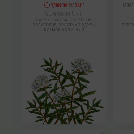
Ядовитое растение
Betula
Ledum palustre L. s.l.
БАГУН, БАГУЛА, БОЛОТНЫЙ
Б
БОЛИГОЛОВ, БОЛОТНАЯ ОДУРЬ,
БЕРЕЗ
ДУРМАН БОЛОТНЫЙ