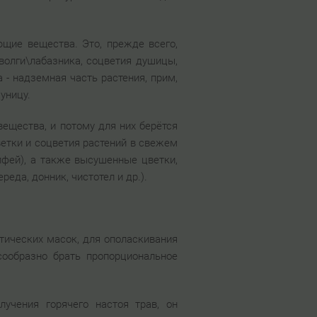
щие вещества. Это, прежде всего,
волги\лабазника, соцветия душицы,
 - надземная часть растения, прим,
уницу.
вещества, и потому для них берётся
ветки и соцветия растений в свежем
лфей), а также высушенные цветки,
реда, донник, чистотел и др.).
етических масок, для ополаскивания
сообразно брать пропорциональное
учения горячего настоя трав, он