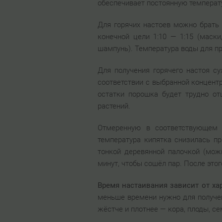
обеспечивает постоянную температу
Для горячих настоев можно брать 
конечной цели 1:10 — 1:15 (маски,
шампунь). Температура воды для пр
Для получения горячего настоя с
соответствии с выбранной концентр
остатки порошка будет трудно о
растений.
Отмеренную в соответствующем 
температура кипятка снизилась п
тонкой деревянной палочкой (мо
минут, чтобы сошёл пар. После это
Время настаивания зависит от хар
меньше времени нужно для получени
жёстче и плотнее — кора, плоды, се