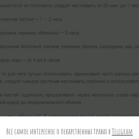
имости от их плотности, следует настаивать от 30 мин. до 1 час
 мягкие листья — 1 — 2 часа.
усника, черника, облепиха) — 3 часа.
багульник болотный, малина, ежевика, берёза, смородина, ива, 
орни, кору — от 4 до 6 часов.
, то для него лучше использовать одинаковые части разных рас
ае, следует каждое растение настаивать отдельно и использоват
и настой тщательно процеживают через несколько слоёв ма
ой водой до первоначального объёма.
е очень небольшой. В холодильнике настой может сохраняться
лекарственных целей и для приёма внутрь настои готовят из так
Всё самое интересное о лекарственных травах в
Telegram