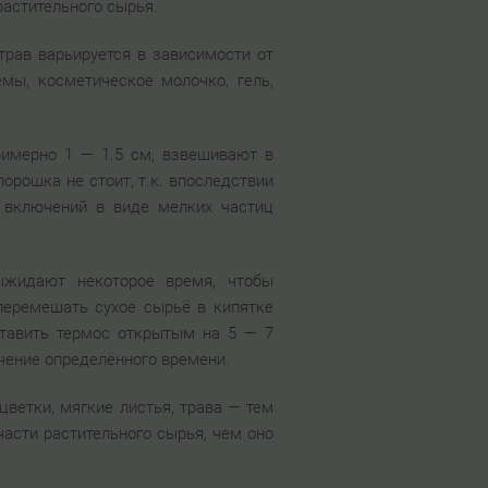
растительного сырья.
трав варьируется в зависимости от
ремы, косметическое молочко, гель,
римерно 1 — 1.5 см, взвешивают в
орошка не стоит, т.к. впоследствии
 включений в виде мелких частиц
ыжидают некоторое время, чтобы
перемешать сухое сырьё в кипятке
тавить термос открытым на 5 — 7
ечение определённого времени.
ветки, мягкие листья, трава — тем
части растительного сырья, чем оно