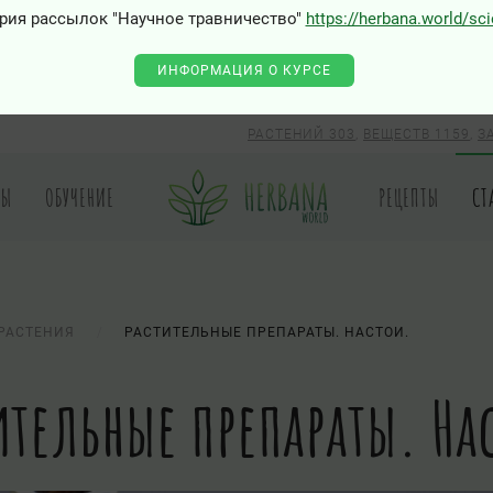
рия рассылок "Научное травничество"
https://herbana.world/sc
ИНФОРМАЦИЯ О КУРСЕ
РАСТЕНИЙ 303
,
ВЕЩЕСТВ 1159
,
З
РЫ
ОБУЧЕНИЕ
РЕЦЕПТЫ
СТ
РАСТЕНИЯ
РАСТИТЕЛЬНЫЕ ПРЕПАРАТЫ. НАСТОИ.
ительные препараты. На