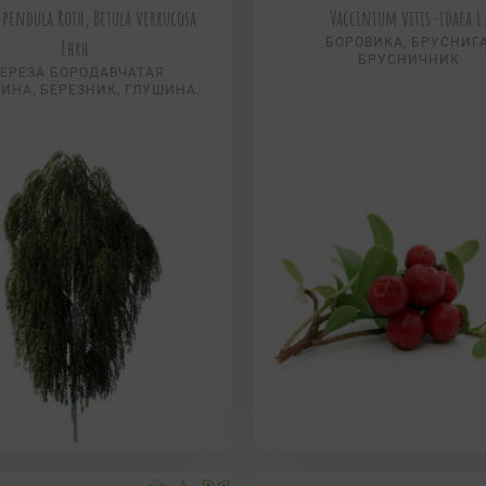
 pendula Roth, Betula verrucosa
Vaccinium vitis-idaea L
Ehrh.
БОРОВИКА, БРУСНИГА
БРУСНИЧНИК
ЕРЕЗА БОРОДАВЧАТАЯ
ИНА, БЕРЕЗНИК, ГЛУШИНА.