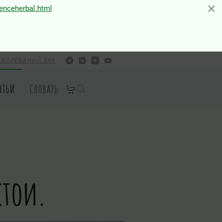
×
×
ienceherbal.html
АБОЛЕВАНИЙ 596
АТЬИ
СЛОВАРЬ
стои.