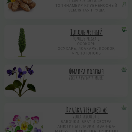
Helianthus tuberosus L.
ТОПИНАМБУР КЛУБНЕНОСНЫЙ
ЗЕМЛЯНАЯ ГРУША
Тополь черный
Populus nigra L.
ОСОКОРЬ
ОСУХАРЬ, ЯСАКАРЬ, ЯСОКОР,
ЧРЕНОТОПОЛЬ
Фиалка полевая
Viola arvensis Murr.
Фиалка трёхцветная
Viola tricolor L.
БАБОЧКИ, БРАТ И СЕСТРА,
АНЮТИНЫ ГЛАЗКИ, ИВАН-ДА-
МАРЬЯ, ТРЕХЦВЕТКА, ТРОИЦЫН