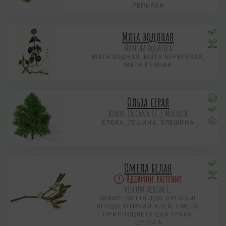
РЕПЬЯХИ
Мята водяная
Mentha aquatica
МЯТА ВОДНАЯ, МЯТА БЕРЕГОВАЯ,
МЯТА РЕЧНАЯ
Ольха серая
Alnus incana (L.) Moench
ЕЛОХА, ЛЕШИНА, ОЛЕШИНА
Омела белая
Ядовитое растение
Viscum album L.
ВИХОРЕВО ГНЕЗДО, ДУБОВЫЕ
ЯГОДЫ, ПТИЧИЙ КЛЕЙ, ЕМЕЛА,
ПРИСНОЦВЕТУЩАЯ ТРАВА,
ШУЛЬГА