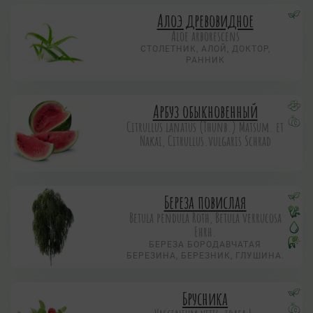
Алоэ древовидное
Aloe arborescens
СТОЛЕТНИК, АЛОЙ, ДОКТОР,
РАННИК
Арбуз обыкновенный
Citrullus lanatus (Thunb.) Matsum. et
Nakai, Citrullus.vulgaris Schrad
Береза повислая
Betula pendula Roth, Betula verrucosa
Ehrh.
БЕРЕЗА БОРОДАВЧАТАЯ
БЕРЕЗИНА, БЕРЕЗНИК, ГЛУШИНА.
Брусника