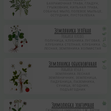
БАХРАМОЧНАЯ ТРАВА, ГЛАДУН,
ГРЫЖОВНИК, КИЛЬНАЯ ТРАВА,
СОБАЧЬЕ МЫЛО, ПОЛЕВОЕ МЫЛЬЦЕ,
ОСТУДНИК, ПУСТОХЛЁБКА
Земляника зелёная
Fragaria viridis
ПОЛУНИЦА, КЛУБНИКА ЛУГОВАЯ,
КЛУБНИКА СТЕПНАЯ, КЛУБНИКА
ЛЕСНАЯ, ЗЕМЛЯНИКА ХОЛМИСТАЯ
Земляника обыкновенная
Fragaria vesca L.
ЗЕМЛЯНИКА ЛЕСНАЯ
ЗЕМЛЯНИЧНИК, ЗЕМЛЕНИЦА,
ПАДУБНИЦА, ПАЗЕМНИКА,
СУНИЦА, ЯГОДНИК,
ПОДЪЯГОДНИК
Зимолюбка зонтичная
Chimaphilla umbellata(L.) W. Barton