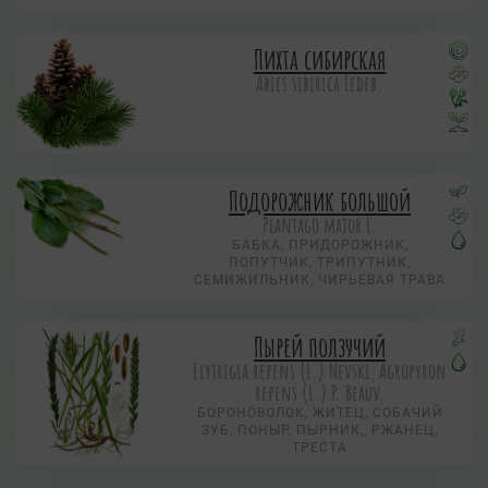
Пихта сибирская
Abies sibirica Ledeb.
Подорожник большой
Plantago major L.
БАБКА, ПРИДОРОЖНИК,
ПОПУТЧИК, ТРИПУТНИК,
СЕМИЖИЛЬНИК, ЧИРЬЕВАЯ ТРАВА
Пырей ползучий
Elytrigia repens (L.) Nevski, Agropyron
repens (L.) P. Beauv.
БОРОНОВОЛОК, ЖИТЕЦ, СОБАЧИЙ
ЗУБ, ПОНЫР, ПЫРНИК,, РЖАНЕЦ,
ТРЕСТА