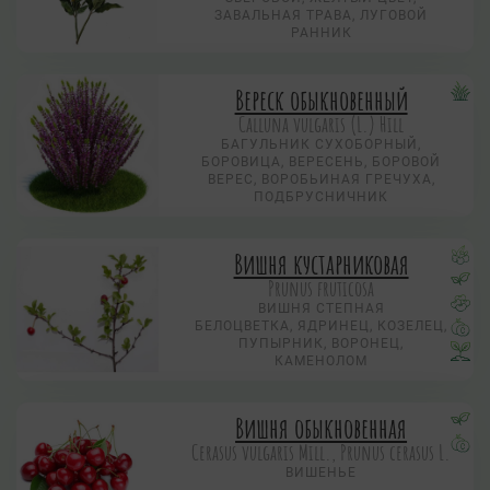
ЗАВАЛЬНАЯ ТРАВА, ЛУГОВОЙ
РАННИК
Вереск обыкновенный
Calluna vulgaris (L.) Hill
БАГУЛЬНИК СУХОБОРНЫЙ,
БОРОВИЦА, ВЕРЕСЕНЬ, БОРОВОЙ
ВЕРЕС, ВОРОБЬИНАЯ ГРЕЧУХА,
ПОДБРУСНИЧНИК
Вишня кустарниковая
Prunus fruticosa
ВИШНЯ СТЕПНАЯ
БЕЛОЦВЕТКА, ЯДРИНЕЦ, КОЗЕЛЕЦ,
ПУПЫРНИК, ВОРОНЕЦ,
КАМЕНОЛОМ
Вишня обыкновенная
Cerasus vulgaris Mill., Prunus cerasus L.
ВИШЕНЬЕ