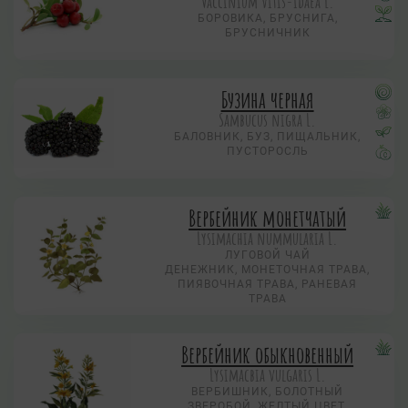
Vaccinium vitis-idaea L.
БОРОВИКА, БРУСНИГА,
БРУСНИЧНИК
Бузина черная
Sambucus nigra L.
БАЛОВНИК, БУЗ, ПИЩАЛЬНИК,
ПУСТОРОСЛЬ
Вербейник монетчатый
Lysimachia nummularia L.
ЛУГОВОЙ ЧАЙ
ДЕНЕЖНИК, МОНЕТОЧНАЯ ТРАВА,
ПИЯВОЧНАЯ ТРАВА, РАНЕВАЯ
ТРАВА
Вербейник обыкновенный
Lysimacbia vulgaris L.
ВЕРБИШНИК, БОЛОТНЫЙ
ЗВЕРОБОЙ, ЖЕЛТЫЙ ЦВЕТ,