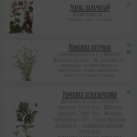
Ревень пальчатый
Rheum palmatum L.
РЕВЕНЬ ТАНГУТСКИЙ
Ромашка аптечная
Chamomilla recutita (L.) Rauschert,
Matricaria recutita L., M. chamomilla L.
РОМАШКА ЛЕКАРСТВЕННАЯ
МАТОЧНАЯ ТРАВА, МАТОЧНИК,
МОРГУН, РОМАН, РАМЕН
Ромашка безъязычковая
Matriacaria recutita, Lepidotheca
suaveolens (Pursb) Nutt., Matricaria
suaveolens (Pursb) Buch., Matricaria
matricarioides (Less.) Porter, Matricaria
discoidea DC., Chamomilla suaveolens
(Pursb) Rydb.