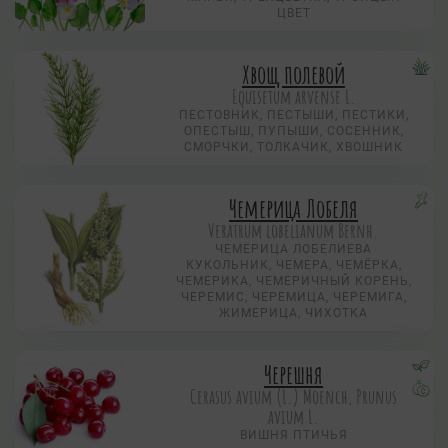
ЦВЕТ
Хвощ полевой
Equisetum arvense L.
ПЕСТОВНИК, ПЕСТЫШИ, ПЕСТИКИ,
ОПЕСТЫШ, ПУПЫШИ, СОСЕННИК,
СМОРЧКИ, ТОЛКАЧИК, ХВОШНИК
Чемерица Лобеля
Veratrum lobelianum Bernh.
ЧЕМЕРИЦА ЛОБЕЛИЕВА
КУКОЛЬНИК, ЧЕМЕРА, ЧЕМЁРКА,
ЧЕМЕРИКА, ЧЕМЕРИЧНЫЙ КОРЕНЬ,
ЧЕРЕМИС, ЧЕРЕМИЦА, ЧЕРЕМИГА,
ЖИМЕРИЦА, ЧИХОТКА
Черешня
Cerasus avium (L.) Moench, Prunus
avium L.
ВИШНЯ ПТИЧЬЯ