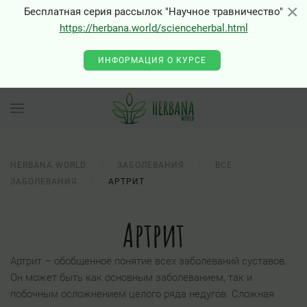
×
×
Бесплатная серия рассылок "Научное травничество"
https://herbana.world/scienceherbal.html
ИНФОРМАЦИЯ О КУРСЕ
HERBANA.WORLD
ЗАБОЛЕВАНИЯ
ВСЕ
ЗАБОЛЕВАНИЯ
АРТРИТ
Артрит
Артрит – обобщенное понятие всех заболеваний суставов.
Он может быть как основным заболеванием, так и
побочным осложнением целого ряда недугов. Сложная