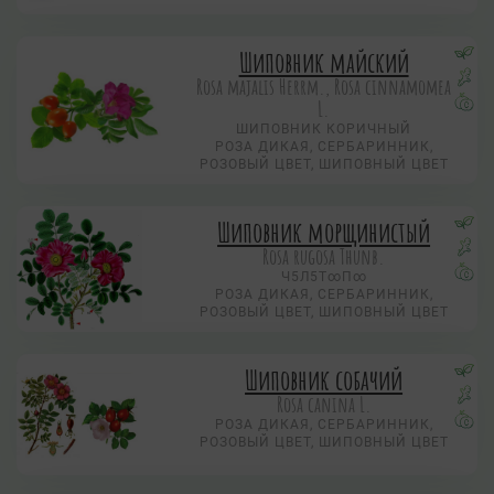
Шиповник майский
Rosa majalis Herrm., Rosa cinnamomea
L.
ШИПОВНИК КОРИЧНЫЙ
РОЗА ДИКАЯ, СЕРБАРИННИК,
РОЗОВЫЙ ЦВЕТ, ШИПОВНЫЙ ЦВЕТ
Шиповник морщинистый
Rosa rugosa Thunb.
Ч5Л5Т∞П∞
РОЗА ДИКАЯ, СЕРБАРИННИК,
РОЗОВЫЙ ЦВЕТ, ШИПОВНЫЙ ЦВЕТ
Шиповник собачий
Rosa canina L.
РОЗА ДИКАЯ, СЕРБАРИННИК,
РОЗОВЫЙ ЦВЕТ, ШИПОВНЫЙ ЦВЕТ