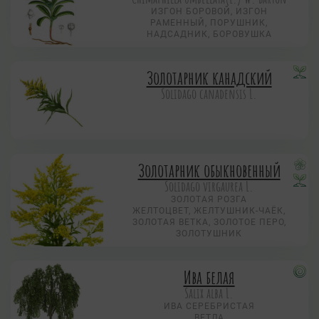
ИЗГОН БОРОВОЙ, ИЗГОН
РАМЕННЫЙ, ПОРУШНИК,
НАДСАДНИК, БОРОВУШКА
Золотарник канадский
Solidago canadensis L.
Золотарник обыкновенный
Solidago virgaurea L.
ЗОЛОТАЯ РОЗГА
ЖЕЛТОЦВЕТ, ЖЕЛТУШНИК-ЧАЁК,
ЗОЛОТАЯ ВЕТКА, ЗОЛОТОЕ ПЕРО,
ЗОЛОТУШНИК
Ива белая
Salix alba L.
ИВА СЕРЕБРИСТАЯ
ВЕТЛА