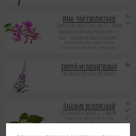
Иван-чай узколистный
Chamerion angustifolium (L.) Holub,
Chamaenerion angustifolium (L.)
Scop., Epilobium angustifolium L.
КИПРЕЙ УЗКОЛИСТНЫЙ
КОПОРСКИЙ ЧАЙ, ПУШНИК
Кипрей мелкоцветковый
Epilobium parviflorum Schreb.
Лабазник вязолистный
Filipendula ulmaria (L.) Maxim.
ТАВОЛГА ВЯЗОЛИСТНАЯ
БЕЛОГОЛОВНИК, ВЯЗОВАЯ ТРАВА,
РЕЧНАЯ КАША, ЖАБЯЧЬИ
КОНОПЕЛЬКИ, МЕДУНКА,