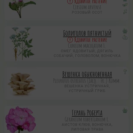
Ядовитое растение
Cirsium arvense
РОЗОВЫЙ ОСОТ
Болиголов пятнистый
Ядовитое растение
Conium maculatum L.
ОМЕГ ЯДОВИТЫЙ, ДЯГИЛЬ
СОБАЧИЙ, ГОЛОВОЛОМ, ВОНЮЧКА
Вешенка обыкновенная
Pleurotus ostreatus (Jacq.: Fr.) Kumm.
ВЕШЕНКА УСТРИЧНАЯ,
УСТРИЧНЫЙ ГРИБ
Герань Роберта
Geranium robertianum L.
АИСТОВ КЛЮВ, ВОНЮЧКА,
ЛИПОВАЯ ТРАВА