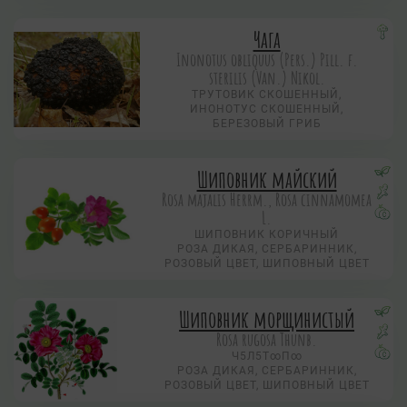
Чага
Inonotus obliquus (Pers.) Рill. f.
sterilis (Van.) Nikol.
ТРУТОВИК СКОШЕННЫЙ,
ИНОНОТУС СКОШЕННЫЙ,
БЕРЕЗОВЫЙ ГРИБ
Шиповник майский
Rosa majalis Herrm., Rosa cinnamomea
L.
ШИПОВНИК КОРИЧНЫЙ
РОЗА ДИКАЯ, СЕРБАРИННИК,
РОЗОВЫЙ ЦВЕТ, ШИПОВНЫЙ ЦВЕТ
Шиповник морщинистый
Rosa rugosa Thunb.
Ч5Л5Т∞П∞
РОЗА ДИКАЯ, СЕРБАРИННИК,
РОЗОВЫЙ ЦВЕТ, ШИПОВНЫЙ ЦВЕТ