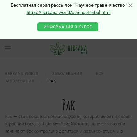
×
×
Бесплатная серия рассылок "Научное травничество"
https://herbana.world/scienceherbal.html
ИНФОРМАЦИЯ О КУРСЕ
HERBANA.WORLD
ЗАБОЛЕВАНИЯ
ВСЕ
ЗАБОЛЕВАНИЯ
РАК
Рак
Рак — это злокачественная опухоль, которая имеет в своем
строении измененные мутацией клетки, за счет чего они
начинают бесконтрольно делиться и размножаться, и в