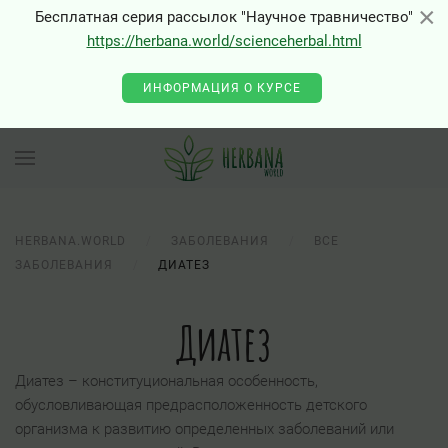
×
×
Бесплатная серия рассылок "Научное травничество"
https://herbana.world/scienceherbal.html
ИНФОРМАЦИЯ О КУРСЕ
HERBANA.WORLD
ЗАБОЛЕВАНИЯ
ВСЕ
ЗАБОЛЕВАНИЯ
ДИАТЕЗ
Диатез
Диатез – конституциональная особенность,
обусловливающая предрасположенность детского
организма к развитию определенных заболеваний или