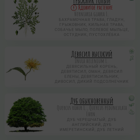
Грыжник голый
Ядовитое растение
Herniaria glabra L.
БАХРАМОЧНАЯ ТРАВА, ГЛАДУН,
ГРЫЖОВНИК, КИЛЬНАЯ ТРАВА,
СОБАЧЬЕ МЫЛО, ПОЛЕВОЕ МЫЛЬЦЕ,
ОСТУДНИК, ПУСТОХЛЁБКА
Девясил высокий
Inula helenium L.
ДЕВЯСИЛЬНЫЙ КОРЕНЬ,
ДЕВЯТИСИЛ, ОМАН, ДЕВЯСИЛ
ЕЛЕНЫ, ДЕВЯТИСИЛЬНИК,
ДИВОСИЛ, ДИКИЙ ПОДСОЛНЕЧНИК
Дуб обыкновенный
Quercus robur L., Quercus pedunculata
Ehrn.
ДУБ ЧЕРЕШЧАТЫЙ, ДУБ
АНГЛИЙСКИЙ, ДУБ
ИМЕРЕТИНСКИЙ, ДУБ ЛЕТНИЙ