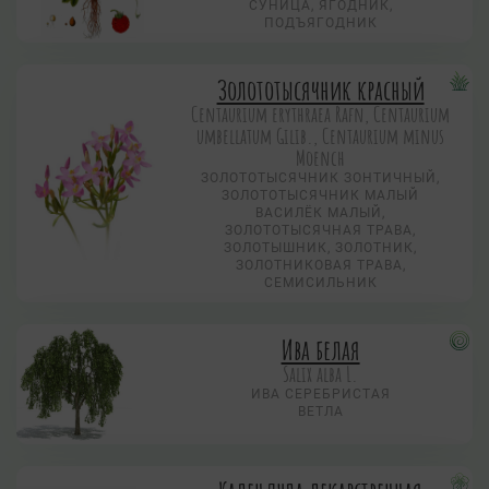
СУНИЦА, ЯГОДНИК,
ПОДЪЯГОДНИК
Золототысячник красный
Centaurium erythraea Rafn, Centaurium
umbellatum Gilib., Centaurium minus
Moench
ЗОЛОТОТЫСЯЧНИК ЗОНТИЧНЫЙ,
ЗОЛОТОТЫСЯЧНИК МАЛЫЙ
ВАСИЛЁК МАЛЫЙ,
ЗОЛОТОТЫСЯЧНАЯ ТРАВА,
ЗОЛОТЫШНИК, ЗОЛОТНИК,
ЗОЛОТНИКОВАЯ ТРАВА,
СЕМИСИЛЬНИК
Ива белая
Salix alba L.
ИВА СЕРЕБРИСТАЯ
ВЕТЛА