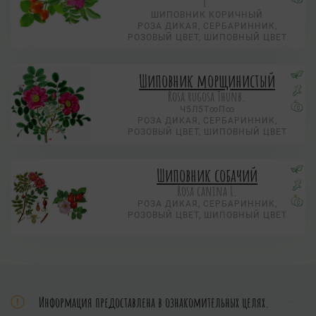
L.
ШИПОВНИК КОРИЧНЫЙ
РОЗА ДИКАЯ, СЕРБАРИННИК,
РОЗОВЫЙ ЦВЕТ, ШИПОВНЫЙ ЦВЕТ
Шиповник морщинистый
Rosa rugosa Thunb.
Ч5Л5Т∞П∞
РОЗА ДИКАЯ, СЕРБАРИННИК,
РОЗОВЫЙ ЦВЕТ, ШИПОВНЫЙ ЦВЕТ
Шиповник собачий
Rosa canina L.
РОЗА ДИКАЯ, СЕРБАРИННИК,
РОЗОВЫЙ ЦВЕТ, ШИПОВНЫЙ ЦВЕТ
Информация предоставлена в ознакомительных целях.