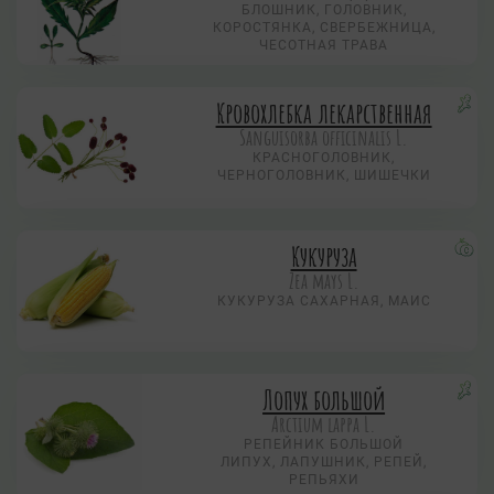
БЛОШНИК, ГОЛОВНИК,
КОРОСТЯНКА, СВЕРБЕЖНИЦА,
ЧЕСОТНАЯ ТРАВА
Кровохлебка лекарственная
Sanguisorba officinalis L.
КРАСНОГОЛОВНИК,
ЧЕРНОГОЛОВНИК, ШИШЕЧКИ
Кукуруза
Zea mays L.
КУКУРУЗА САХАРНАЯ, МАИС
Лопух большой
Arctium lappa L.
РЕПЕЙНИК БОЛЬШОЙ
ЛИПУХ, ЛАПУШНИК, РЕПЕЙ,
РЕПЬЯХИ