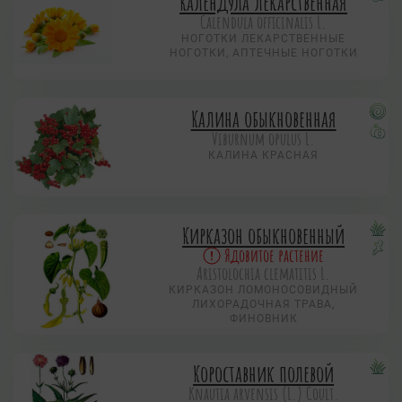
Календула лекарственная
Calendula officinalis L.
НОГОТКИ ЛЕКАРСТВЕННЫЕ
НОГОТКИ, АПТЕЧНЫЕ НОГОТКИ
Калина обыкновенная
Viburnum opulus L.
КАЛИНА КРАСНАЯ
Кирказон обыкновенный
Ядовитое растение
Aristolochia clematitis L.
КИРКАЗОН ЛОМОНОСОВИДНЫЙ
ЛИХОРАДОЧНАЯ ТРАВА,
ФИНОВНИК
Короставник полевой
Knautia arvensis (L.) Coult.