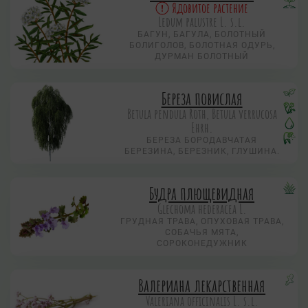
Ядовитое растение
Ledum palustre L. s.l.
БАГУН, БАГУЛА, БОЛОТНЫЙ
БОЛИГОЛОВ, БОЛОТНАЯ ОДУРЬ,
ДУРМАН БОЛОТНЫЙ
Береза повислая
Betula pendula Roth, Betula verrucosa
Ehrh.
БЕРЕЗА БОРОДАВЧАТАЯ
БЕРЕЗИНА, БЕРЕЗНИК, ГЛУШИНА.
Будра плющевидная
Glechoma hederacea L.
ГРУДНАЯ ТРАВА, ОПУХОВАЯ ТРАВА,
СОБАЧЬЯ МЯТА,
СОРОКОНЕДУЖНИК
Валериана лекарственная
Valeriana officinalis L. s.l.