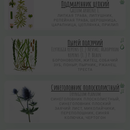
Подмаренник цепкий
Galium aparine L.
ЛИПКАЯ ТРАВА, ЛИПУШНИК,
РЕПЕЙНАЯ ТРАВА, ШЕРОШНИЦА,
ЦАРАПНИЦА, ЦЕПЛЯНКА, ПРИЛИП
Пырей ползучий
Elytrigia repens (L.) Nevski, Agropyron
repens (L.) P. Beauv.
БОРОНОВОЛОК, ЖИТЕЦ, СОБАЧИЙ
ЗУБ, ПОНЫР, ПЫРНИК,, РЖАНЕЦ,
ТРЕСТА
Синеголовник полосколистный
Eryngium planum
СИНЕГОЛОВНИК ПЛОСКОЛИСТНЫЙ,
СИНЕГОЛОВНИК ПЛОСКИЙ
ЗАЯЧИЙ ЛИСТ, МИКОЛАЙЧИКИ,
ПЕРЕПОЛОШНИК, СИНЯЯ
КОЛЮЧКА, ЧЕРТОГОН