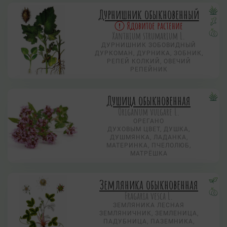
Дурнишник обыкновенный
Ядовитое растение
Xanthium strumarium L.
ДУРНИШНИК ЗОБОВИДНЫЙ
ДУРКОМАН, ДУРНИКА, ЗОБНИК,
РЕПЕЙ КОЛКИЙ, ОВЕЧИЙ
РЕПЕЙНИК
Душица обыкновенная
Origanum vulgare L.
ОРЕГАНО
ДУХОВЫМ ЦВЕТ, ДУШКА,
ДУШМЯНКА, ЛАДАНКА,
МАТЕРИНКА, ПЧЕЛОЛЮБ,
МАТРЁШКА
Земляника обыкновенная
Fragaria vesca L.
ЗЕМЛЯНИКА ЛЕСНАЯ
ЗЕМЛЯНИЧНИК, ЗЕМЛЕНИЦА,
ПАДУБНИЦА, ПАЗЕМНИКА,