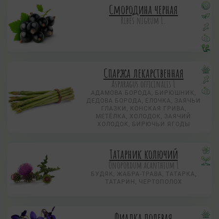
Смородина черная
Ribes nigrum L.
Спаржа лекарственная
Asparagus officinalis L
АДАМОВА БОРОДА, БИРЮШНИК,
ДЕДОВА БОРОДА, ЕЛОЧКА, ЗАЯЧЬИ
ГЛАЗКИ, КОНСКАЯ ГРИВА,
МЕТЁЛКА, ХОЛОДОК, ЗАЯЧИЙ
ХОЛОДОК, БИРЮЧЬИ ЯГОДЫ
Татарник колючий
Onopordum acanthium L
БУДЯК, ЖАБРА-ТРАВА, ТАТАРКА,
ТАТАРИН, ЧЕРТОПОЛОХ
Фиалка полевая