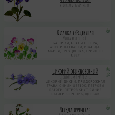
Viola arvensis Murr.
Фиалка трёхцветная
Viola tricolor L.
БАБОЧКИ, БРАТ И СЕСТРА,
АНЮТИНЫ ГЛАЗКИ, ИВАН-ДА-
МАРЬЯ, ТРЕХЦВЕТКА, ТРОИЦЫН
ЦВЕТ
Цикорий обыкновенный
Cichorium intybus L.
ЦИКОРИЙ ДИКИЙ, ПРИДОРОЖНАЯ
ТРАВА, СИНИЙ ЦВЕТОК, ПЕТРОВЫ
БАТОГИ, ПЕТРОВ КНУТ, СИНИЕ
БАТОГИ, СЕРПНИК, ЩЕРБАК
Череда лучистая