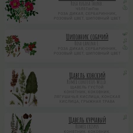
Rosa rugosa Thunb.
Ч5Л5Т∞П∞
РОЗА ДИКАЯ, СЕРБАРИННИК,
РОЗОВЫЙ ЦВЕТ, ШИПОВНЫЙ ЦВЕТ
Шиповник собачий
Rosa canina L.
РОЗА ДИКАЯ, СЕРБАРИННИК,
РОЗОВЫЙ ЦВЕТ, ШИПОВНЫЙ ЦВЕТ
Щавель конский
Rumex confertus Willd.
ЩАВЕЛЬ ГУСТОЙ
КОНЯТНИК, КОКОВНИК,
ЛЯГУШАЧЬЯ КИСЛИЦА, КОНСКАЯ
КИСЛИЦА, ГРЫЖНАЯ ТРАВА
Щавель курчавый
Rumex crispus
КОНЯТНИК, КОКОВНИК,