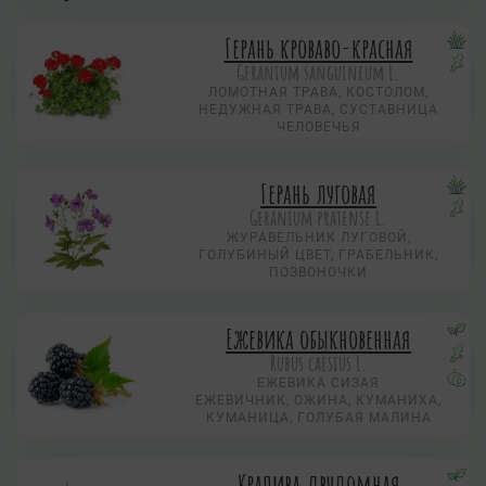
Герань кроваво-красная
Geranium sanguineum L.
ЛОМОТНАЯ ТРАВА, КОСТОЛОМ,
НЕДУЖНАЯ ТРАВА, СУСТАВНИЦА
ЧЕЛОВЕЧЬЯ
Герань луговая
Geranium pratense L.
ЖУРАВЕЛЬНИК ЛУГОВОЙ,
ГОЛУБИНЫЙ ЦВЕТ, ГРАБЕЛЬНИК,
ПОЗВОНОЧКИ
Ежевика обыкновенная
Rubus caesius L.
ЕЖЕВИКА СИЗАЯ
ЕЖЕВИЧНИК, ОЖИНА, КУМАНИХА,
КУМАНИЦА, ГОЛУБАЯ МАЛИНА
Крапива двудомная