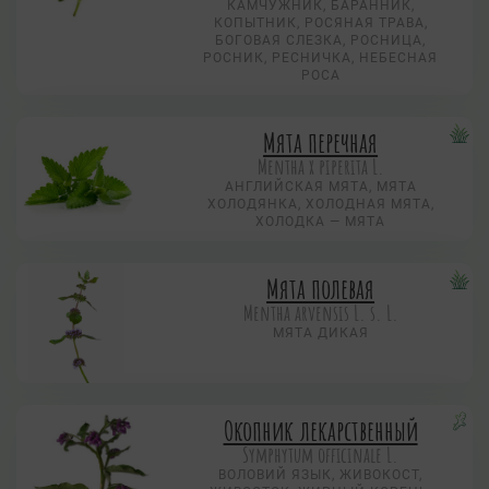
КАМЧУЖНИК, БАРАННИК,
КОПЫТНИК, РОСЯНАЯ ТРАВА,
БОГОВАЯ СЛЕЗКА, РОСНИЦА,
РОСНИК, РЕСНИЧКА, НЕБЕСНАЯ
РОСА
Мята перечная
Mentha х piperita L.
АНГЛИЙСКАЯ МЯТА, МЯТА
ХОЛОДЯНКА, ХОЛОДНАЯ МЯТА,
ХОЛОДКА — МЯТА
Мята полевая
Mentha arvensis L. s. L.
МЯТА ДИКАЯ
Окопник лекарственный
Symphytum officinale L.
ВОЛОВИЙ ЯЗЫК, ЖИВОКОСТ,