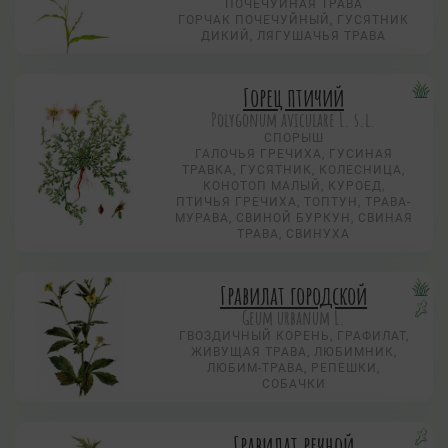
ПОЧЕЧУЙНАЯ ТРАВА
ГОРЧАК ПОЧЕЧУЙНЫЙ, ГУСЯТНИК
ДИКИЙ, ЛЯГУШАЧЬЯ ТРАВА
Горец птичий
Polygonum aviculare L. s.l.
СПОРЫШ
ГАЛОЧЬЯ ГРЕЧИХА, ГУСИНАЯ
ТРАВКА, ГУСЯТНИК, КОЛЕСНИЦА,
КОНОТОП МАЛЫЙ, КУРОЕД,
ПТИЧЬЯ ГРЕЧИХА, ТОПТУН, ТРАВА-
МУРАВА, СВИНОЙ БУРКУН, СВИНАЯ
ТРАВА, СВИНУХА
Гравилат городской
Geum urbanum L.
ГВОЗДИЧНЫЙ КОРЕНЬ, ГРАФИЛАТ,
ЖИВУЩАЯ ТРАВА, ЛЮБИМНИК,
ЛЮБИМ-ТРАВА, РЕПЕШКИ,
СОБАЧКИ
Гравилат речной