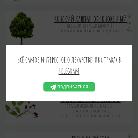
Конский каштан обыкновенный
Aesculus hippocastanum L.
ДИКИЙ КАШТАН, ЖЕЛУДНИК
Крапива двудомная
Всё самое интересное о лекарственных травах в
Urtica dioica L.
Telegram
ЖАЛИВА, ЖГУНКА, ЖЕГАЛА,
ЖИГАЛКА, СТРЕКАВА, СТРЕКАВКА
ПОДПИСАТЬСЯ
Кровохлебка лекарственная
Sanguisorba officinalis L.
КРАСНОГОЛОВНИК,
ЧЕРНОГОЛОВНИК, ШИШЕЧКИ