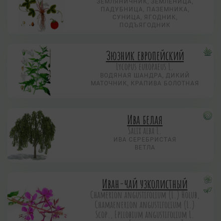
ЗЕМЛЯНИЧНИК, ЗЕМЛЕНИЦА,
ПАДУБНИЦА, ПАЗЕМНИКА,
СУНИЦА, ЯГОДНИК,
ПОДЪЯГОДНИК
Зюзник европейский
Lycopus europaeus L.
ВОДЯНАЯ ШАНДРА, ДИКИЙ
МАТОЧНИК, КРАПИВА БОЛОТНАЯ
Ива белая
Salix alba L.
ИВА СЕРЕБРИСТАЯ
ВЕТЛА
Иван-чай узколистный
Chamerion angustifolium (L.) Holub,
Chamaenerion angustifolium (L.)
Scop., Epilobium angustifolium L.