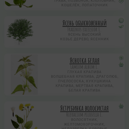
ТРАВА, ПОЗВОНОК, КЛОПОВНИК,
КОШЕЛЁК, ЛОПАТОЧНИК
Ясень обыкновенный
Fraxinus excelsior L.
ЯСЕНЬ ВЫСОКИЙ
КОЗЬЕ ДЕРЕВО, ЯСЕННИК
Яснотка белая
Lamium album L.
ГЛУХАЯ КРАПИВА
ВОЛШЕБНАЯ КРАПИВА, ДРАГОЛЮБ,
ПЧЕЛОСОСКА, КУКУШКИНА
КРАПИВА, МЕРТВАЯ КРАПИВА,
БЕЛАЯ КРАПИВА
Ястребинка волосистая
Hieracium pilosella L.
ВОЛОСЯТНИК,
ЖЕЛТОМОХОРОЧНИК,
НЕДОЗРЕЛКА, БОРОВЫЕ