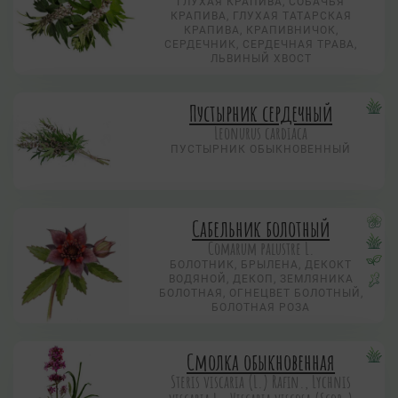
ГЛУХАЯ КРАПИВА, СОБАЧЬЯ
КРАПИВА, ГЛУХАЯ ТАТАРСКАЯ
КРАПИВА, КРАПИВНИЧОК,
СЕРДЕЧНИК, СЕРДЕЧНАЯ ТРАВА,
ЛЬВИНЫЙ ХВОСТ
Пустырник сердечный
Leonurus cardiaca
ПУСТЫРНИК ОБЫКНОВЕННЫЙ
Сабельник болотный
Comarum palustre L.
БОЛОТНИК, БРЫЛЕНА, ДЕКОКТ
ВОДЯНОЙ, ДЕКОП, ЗЕМЛЯНИКА
БОЛОТНАЯ, ОГНЕЦВЕТ БОЛОТНЫЙ,
БОЛОТНАЯ РОЗА
Смолка обыкновенная
Steris viscaria (L.) Rafin., Lychnis