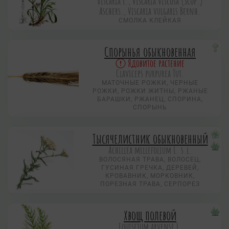
viscaria L., Viscaria viscosa (Scop.)
Aschers., Viscaria vulgaris Bernh.
СМОЛКА КЛЕЙКАЯ
Спорынья обыкновенная
Ядовитое растение
Claviceps purpurea Tut.
МАТОЧНЫЕ РОЖКИ, ЧЕРНЫЕ
РОЖКИ, РОЖКИ ЖИТНЫ, РЖАНЫЕ
БАРАШКИ, РЖАНЕЦ, СПОРИНА,
СПОРЫНЬ
Тысячелистник обыкновенный
Achillea millefolium L. s.l.
ВОЛОСЯНАЯ ТРАВА, ВОЛОСЕЦ,
ГУСИНАЯ ГРЕЧКА, ДЕРЕВЕЙ,
КРОВАВНИК, МОРКОВНИК,
ПОРЕЗНАЯ ТРАВА, СЕРПОРЕЗ
Хвощ полевой
Equisetum arvense L.