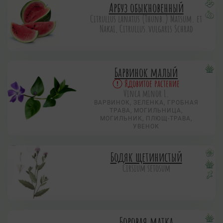
Арбуз обыкновенный
Citrullus lanatus (Thunb.) Matsum. et
Nakai, Citrullus.vulgaris Schrad
Барвинок малый
Ядовитое растение
Vinca minor L.
ВАРВИНОК, ЗЕЛЕНКА, ГРОБНАЯ
ТРАВА, МОГИЛЬНИЦА,
МОГИЛЬНИК, ПЛЮЩ-ТРАВА,
УВЕНОК
Бодяк щетинистый
Cirsium setosum
Боровая матка