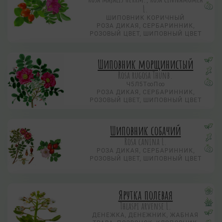
L.
ШИПОВНИК КОРИЧНЫЙ
РОЗА ДИКАЯ, СЕРБАРИННИК,
РОЗОВЫЙ ЦВЕТ, ШИПОВНЫЙ ЦВЕТ
Шиповник морщинистый
Rosa rugosa Thunb.
Ч5Л5Т∞П∞
РОЗА ДИКАЯ, СЕРБАРИННИК,
РОЗОВЫЙ ЦВЕТ, ШИПОВНЫЙ ЦВЕТ
Шиповник собачий
Rosa canina L.
РОЗА ДИКАЯ, СЕРБАРИННИК,
РОЗОВЫЙ ЦВЕТ, ШИПОВНЫЙ ЦВЕТ
Ярутка полевая
Thlaspi arvense L.
ДЕНЕЖКА, ДЕНЕЖНИК, ЖАБНАЯ