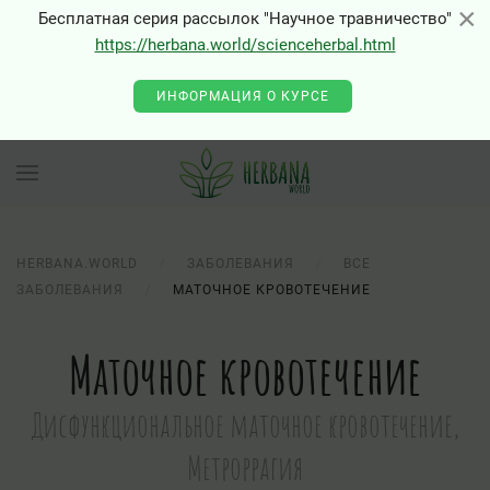
×
×
Бесплатная серия рассылок "Научное травничество"
https://herbana.world/scienceherbal.html
ИНФОРМАЦИЯ О КУРСЕ
HERBANA.WORLD
ЗАБОЛЕВАНИЯ
ВСЕ
ЗАБОЛЕВАНИЯ
МАТОЧНОЕ КРОВОТЕЧЕНИЕ
Маточное кровотечение
Дисфункциональное маточное кровотечение,
Метроррагия