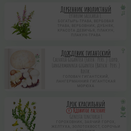
Дербенник иволистный
Lythrum salicaria L.
БОГАТЫРЬ-ТРАВА, ВЕРБОВАЯ
ТРАВА, ВЕРБОВНИК, ДУБНЯК,
КРАСОТА ДЕВИЧЬЯ, ПЛАКУН,
ПЛАКУН-ТРАВА
Дождевик гигантский
Calvatia gigantea (Fateh: Pers.) Lloyd,
Langermannia gigantea (Batsch: Pers.)
Rostk.
ГОЛОВАЧ ГИГАНТСКИЙ,
ЛАНГЕРМАННИЯ ГИГАНТСКАЯ
МОРЮХА
Дрок красильный
Ядовитое растение
Genista tinctoria L
ГОРОХОВНИК, ЗАЯЧИЙ ГОРОХ,
ЖЕЛТУХА, ЗОЛОТОХВОСТ, СОРОЧЬИ