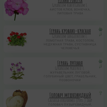
Geranium robertianum L.
АИСТОВ КЛЮВ, ВОНЮЧКА,
ЛИПОВАЯ ТРАВА
Герань кроваво-красная
Geranium sanguineum L.
ЛОМОТНАЯ ТРАВА, КОСТОЛОМ,
НЕДУЖНАЯ ТРАВА, СУСТАВНИЦА
ЧЕЛОВЕЧЬЯ
Герань луговая
Geranium pratense L.
ЖУРАВЕЛЬНИК ЛУГОВОЙ,
ГОЛУБИНЫЙ ЦВЕТ, ГРАБЕЛЬНИК,
ПОЗВОНОЧКИ
Головач мешковидный
Calvatia utriformis (Pers.) Jaap
ГОЛОВАЧ ПУЗЫРЕВИДНЫЙ,