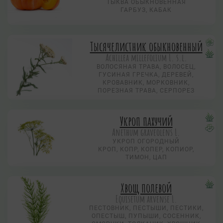
ТЫКВА ОБЫКНОВЕННАЯ
ГАРБУЗ, КАБАК
Тысячелистник обыкновенный
Achillea millefolium L. s.l.
ВОЛОСЯНАЯ ТРАВА, ВОЛОСЕЦ,
ГУСИНАЯ ГРЕЧКА, ДЕРЕВЕЙ,
КРОВАВНИК, МОРКОВНИК,
ПОРЕЗНАЯ ТРАВА, СЕРПОРЕЗ
Укроп пахучий
Anethum graveolens L.
УКРОП ОГОРОДНЫЙ
КРОП, КОПР, КОПЕР, КОПИОР,
ТИМОН, ЦАП
Хвощ полевой
Equisetum arvense L.
ПЕСТОВНИК, ПЕСТЫШИ, ПЕСТИКИ,
ОПЕСТЫШ, ПУПЫШИ, СОСЕННИК,