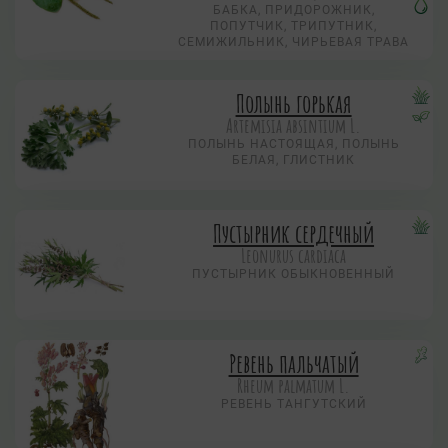
БАБКА, ПРИДОРОЖНИК,
ПОПУТЧИК, ТРИПУТНИК,
СЕМИЖИЛЬНИК, ЧИРЬЕВАЯ ТРАВА
Полынь горькая
Artemisia absintium L.
ПОЛЫНЬ НАСТОЯЩАЯ, ПОЛЫНЬ
БЕЛАЯ, ГЛИСТНИК
Пустырник сердечный
Leonurus cardiaca
ПУСТЫРНИК ОБЫКНОВЕННЫЙ
Ревень пальчатый
Rheum palmatum L.
РЕВЕНЬ ТАНГУТСКИЙ