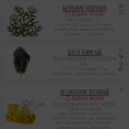
Багульник болотный
Ядовитое растение
Ledum palustre L. s.l.
БАГУН, БАГУЛА, БОЛОТНЫЙ
БОЛИГОЛОВ, БОЛОТНАЯ ОДУРЬ,
ДУРМАН БОЛОТНЫЙ
Береза повислая
Betula pendula Roth, Betula verrucosa
Ehrh.
БЕРЕЗА БОРОДАВЧАТАЯ
БЕРЕЗИНА, БЕРЕЗНИК, ГЛУШИНА.
Бессмертник песчаный
Ядовитое растение
Helichrysum arenarium (L.) Moench
ЦМИН ПЕСЧАНЫЙ
СМЕРТЕЛЬНИК, СОЛНЕЧНОЕ
ЗОЛОТО, ЗОЛОТИСТКА, ЗИМОЦВЕТ,
ЖЕЛТЫЕ КОШЕЧКИ, СУХОЦВЕТ,
ЗИМНИЕ ЦВЕТЫ, ЗОЛОТУХА,