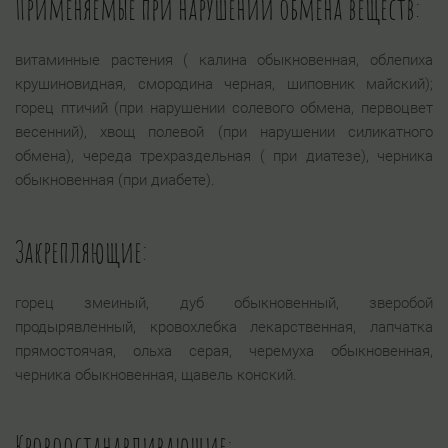
Применяемые при нарушении обмена веществ:
витаминные растения ( калина обыкновенная, облепиха
крушиновидная, смородина черная, шиповник майский);
горец птичий (при нарушении солевого обмена, первоцвет
весенний), хвощ полевой (при нарушении силикатного
обмена), череда трехраздельная ( при диатезе), черника
обыкновенная (при диабете).
Закрепляющие:
горец змеиный, дуб обыкновенный, зверобой
продырявленный, кровохлебка лекарственная, лапчатка
прямостоячая, ольха серая, черемуха обыкновенная,
черника обыкновенная, щавель конский.
Кровоостанавливающие: