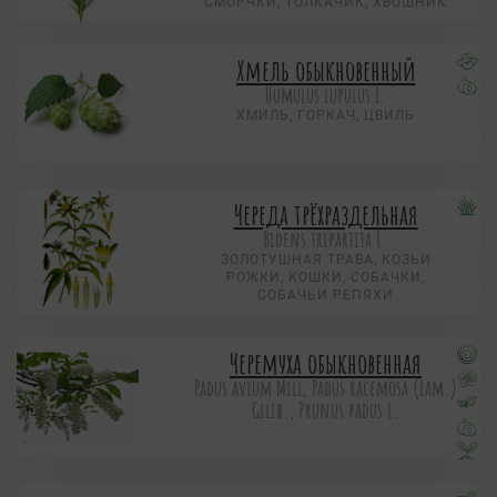
СМОРЧКИ, ТОЛКАЧИК, ХВОШНИК
Хмель обыкновенный
Humulus lupulus L.
ХМИЛЬ, ГОРКАЧ, ЦВИЛЬ
Череда трёхраздельная
Bidens tripartita L.
ЗОЛОТУШНАЯ ТРАВА, КОЗЬИ
РОЖКИ, КОШКИ, СОБАЧКИ,
СОБАЧЬИ РЕПЯХИ
Черемуха обыкновенная
Padus avium Mill, Padus racemosa (Lam.)
Gilib., Prunus padus L.