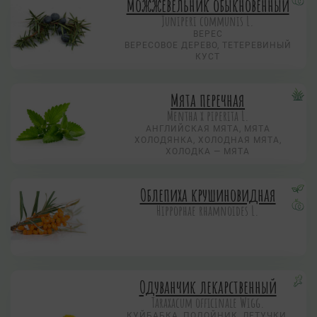
Можжевельник обыкновенный
Juniperi communis L.
ВЕРЕС
ВЕРЕСОВОЕ ДЕРЕВО, ТЕТЕРЕВИНЫЙ
КУСТ
Мята перечная
Mentha х piperita L.
АНГЛИЙСКАЯ МЯТА, МЯТА
ХОЛОДЯНКА, ХОЛОДНАЯ МЯТА,
ХОЛОДКА — МЯТА
Облепиха крушиновидная
Hippophae rhamnoides L.
Одуванчик лекарственный
Taraxacum officinale Wigg.
КУЙБАБКА, ПОДОЙНИК, ЛЕТУЧКИ,