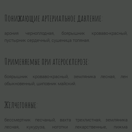
Понижающие артериальное давление:
арония черноплодная, боярышник кроваво-красный,
пустырник сердечный, сушеница топяная.
Применяемые при атеросклерозе:
боярышник кроваво-красный, земляника лесная, лен
обыкновенный, шиповник майский.
Желчегонные:
бессмертник песчаный, вахта трехлистная, земляника
лесная, кукуруза, ноготки лекарственные, пижма