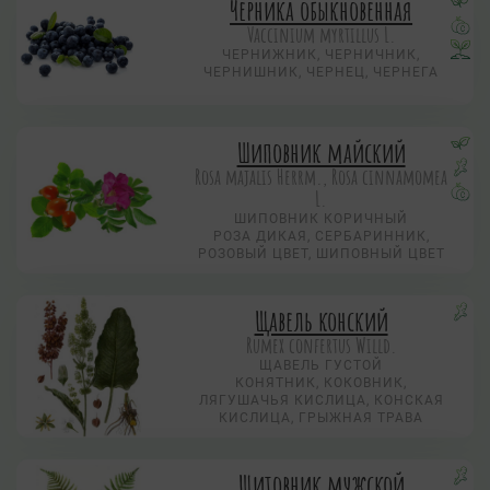
Черника обыкновенная
Vaccinium myrtillus L.
ЧЕРНИЖНИК, ЧЕРНИЧНИК,
ЧЕРНИШНИК, ЧЕРНЕЦ, ЧЕРНЕГА
Шиповник майский
Rosa majalis Herrm., Rosa cinnamomea
L.
ШИПОВНИК КОРИЧНЫЙ
РОЗА ДИКАЯ, СЕРБАРИННИК,
РОЗОВЫЙ ЦВЕТ, ШИПОВНЫЙ ЦВЕТ
Щавель конский
Rumex confertus Willd.
ЩАВЕЛЬ ГУСТОЙ
КОНЯТНИК, КОКОВНИК,
ЛЯГУШАЧЬЯ КИСЛИЦА, КОНСКАЯ
КИСЛИЦА, ГРЫЖНАЯ ТРАВА
Щитовник мужской