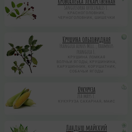
Кровохлебка лекарственная
Sanguisorba officinalis L.
КРАСНОГОЛОВНИК,
ЧЕРНОГОЛОВНИК, ШИШЕЧКИ
Крушина ольховидная
Frangula alnus Mill., Rhamnus
frangula L.
КРУШИНА ЛОМКАЯ
ВОЛЧЬИ ЯГОДЫ, КРУШИНИНА,
КАРУШИННИК, КОРУШАТНИК,
СОБАЧЬИ ЯГОДЫ
Кукуруза
Zea mays L.
КУКУРУЗА САХАРНАЯ, МАИС
Ландыш майский