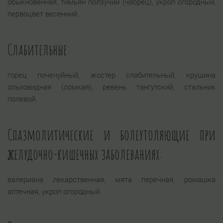
обыкновенная, тимьян ползучий (чабрец), укроп огородный,
первоцвет весенний.
Слабительные:
горец почечуйный, жостер слабительный, крушина
ольховидная (ломкая), ревень тангутский, стальник
полевой.
Спазмолитические и болеутоляющие при
желудочно-кишечных заболеваниях:
валериана лекарственная, мята перечная, ромашка
аптечная, укроп огородный.