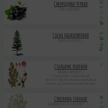
Смородина черная
Ribes nigrum L.
Сосна обыкновенная
Pinus sylvestris L.
Стальник полевой
Ononis arvensis L
СТАЛЬНИК ПАШЕННЫЙ
ВОЛЧУГ, ВОЛЧУЖНИК, ВОЛОВЬЯ
ТРАВА, КОЗЛИННИК ВОНЮЧИЙ
Сушеница топяная
Gnaphalium uliginosum L. s. I.