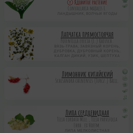
Ядовитое растение
Convallaria majalis L.
ЛАНДЫШНИК, ВОЛЧЬИ ЯГОДЫ
Лапчатка прямостоячая
Potentilla erecta (L.) Raeusch.
ВЯЗЬ-ТРАВА, ЗАВЯЗНЫЙ КОРЕНЬ,
ДУБРОВКА, ДУБРОВНЫЙ КОРЕНЬ,
КАЛГАН ДИКИЙ, УЗИК, ШЕПТУХА
Лимонник китайский
Schisandra chinensis (Turcz.) Baill.
Липа сердцевидная
Tilia cordata Mill., Tilia parvifolia
Ehrh. ex Hoffm.
ЛИПА МЕЛКОЛИСТНАЯ