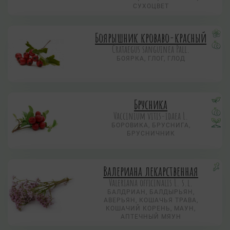
СУХОЦВЕТ
Боярышник кроваво-красный
Crataegus sanguinea Pall.
БОЯРКА, ГЛОГ, ГЛОД
Брусника
Vaccinium vitis-idaea L.
БОРОВИКА, БРУСНИГА,
БРУСНИЧНИК
Валериана лекарственная
Valeriana officinalis L. s.l.
БАЛДРИАН, БАЛДЫРЬЯН,
АВЕРЬЯН, КОШАЧЬЯ ТРАВА,
КОШАЧИЙ КОРЕНЬ, МАУН,
АПТЕЧНЫЙ МЯУН