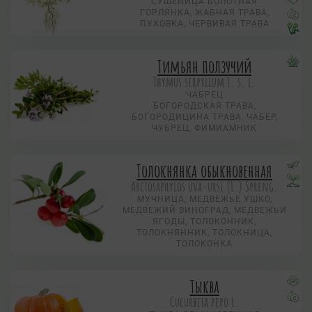
СУШЕНИЦА БОЛОТНАЯ
ГОРЛЯНКА, ЖАБНАЯ ТРАВА,
ПУХОВКА, ЧЕРВИВАЯ ТРАВА
Тимьян ползучий
Thymus serpyllum L. s. l.
ЧАБРЕЦ
БОГОРОДСКАЯ ТРАВА,
БОГОРОДИЦИНА ТРАВА, ЧАБЕР,
ЧУБРЕЦ, ФИМИАМНИК
Толокнянка обыкновенная
Arctosaphylos uva-ursi (L.) Spreng.
МУЧНИЦА, МЕДВЕЖЬЕ УШКО,
МЕДВЕЖИЙ ВИНОГРАД, МЕДВЕЖЬИ
ЯГОДЫ, ТОЛОКОННИК,
ТОЛОКНЯННИК, ТОЛОКНИЦА,
ТОЛОКОНКА
Тыква
Cucurbita pepo L.