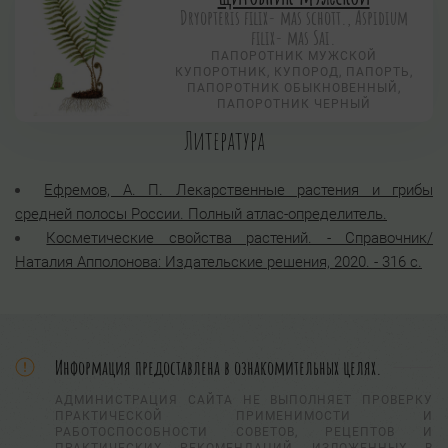
Dryopteris filix- mas schott., Aspidium
filix- mas Sai.
ПАПОРОТНИК МУЖСКОЙ
КУПОРОТНИК, КУПОРОД, ПАПОРТЬ,
ПАПОРОТНИК ОБЫКНОВЕННЫЙ,
ПАПОРОТНИК ЧЕРНЫЙ
Литература
Ефремов, А. П. Лекарственные растения и грибы
средней полосы России. Полный атлас-определитель.
Косметические свойства растений. - Справочник/
Наталия Апполонова: Издательские решения, 2020. - 316 с.
Информация предоставлена в ознакомительных целях.
АДМИНИСТРАЦИЯ САЙТА НЕ ВЫПОЛНЯЕТ ПРОВЕРКУ
ПРАКТИЧЕСКОЙ ПРИМЕНИМОСТИ И
РАБОТОСПОСОБНОСТИ СОВЕТОВ, РЕЦЕПТОВ И
ПРАКТИЧЕСКИХ РЕКОМЕНДАЦИЙ, ИЗЛОЖЕННЫХ В