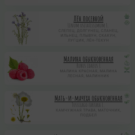
Лён посевной
Linum usitatissimum L.
СЛЕПЕЦ, ДОЛГУНЕЦ, СЛАНЕЦ,
ИЛЬНЕЦ, ПЛЫВУН, СКАКУН,
ЛУГЦИК, ЛЁН-ТЕКУН
Малина обыкновенная
Rubus idaeus L
МАЛИНА КРАСНАЯ, МАЛИНА
ЛЕСНАЯ, МАЛИННИК
Мать-и-мачеха обыкновенная
Tussilago farfara L.
КАМЧУЖНАЯ ТРАВА, МАТОЧНИК,
ПОДБЕЛ