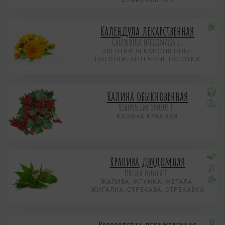
Календула лекарственная
Calendula officinalis L.
НОГОТКИ ЛЕКАРСТВЕННЫЕ
НОГОТКИ, АПТЕЧНЫЕ НОГОТКИ
Калина обыкновенная
Viburnum opulus L.
КАЛИНА КРАСНАЯ
Крапива двудомная
Urtica dioica L.
ЖАЛИВА, ЖГУНКА, ЖЕГАЛА,
ЖИГАЛКА, СТРЕКАВА, СТРЕКАВКА