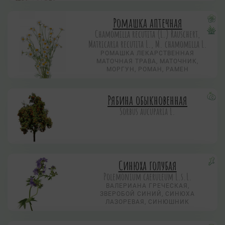
Ромашка аптечная
Chamomilla recutita (L.) Rauschert,
Matricaria recutita L., M. chamomilla L.
РОМАШКА ЛЕКАРСТВЕННАЯ
МАТОЧНАЯ ТРАВА, МАТОЧНИК,
МОРГУН, РОМАН, РАМЕН
Рябина обыкновенная
Sorbus aucuparia L.
Синюха голубая
Polemonium caeruleum L.s.L.
ВАЛЕРИАНА ГРЕЧЕСКАЯ,
ЗВЕРОБОЙ СИНИЙ, СИНЮХА
ЛАЗОРЕВАЯ, СИНЮШНИК