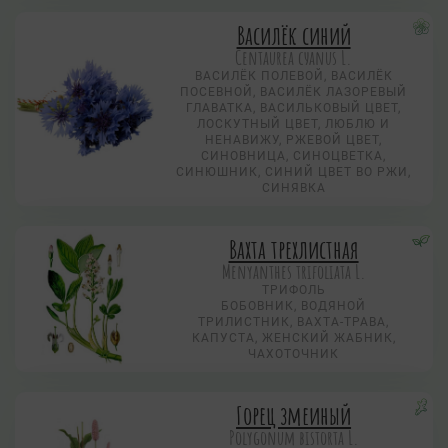
Василёк синий
Centaurea суanus L.
ВАСИЛЁК ПОЛЕВОЙ, ВАСИЛЁК
ПОСЕВНОЙ, ВАСИЛЁК ЛАЗОРЕВЫЙ
ГЛАВАТКА, ВАСИЛЬКОВЫЙ ЦВЕТ,
ЛОСКУТНЫЙ ЦВЕТ, ЛЮБЛЮ И
НЕНАВИЖУ, РЖЕВОЙ ЦВЕТ,
СИНОВНИЦА, СИНОЦВЕТКА,
СИНЮШНИК, СИНИЙ ЦВЕТ ВО РЖИ,
СИНЯВКА
Вахта трехлистная
Menyanthes trifoliata L.
ТРИФОЛЬ
БОБОВНИК, ВОДЯНОЙ
ТРИЛИСТНИК, ВАХТА-ТРАВА,
КАПУСТА, ЖЕНСКИЙ ЖАБНИК,
ЧАХОТОЧНИК
Горец змеиный
Polygonum bistorta L.