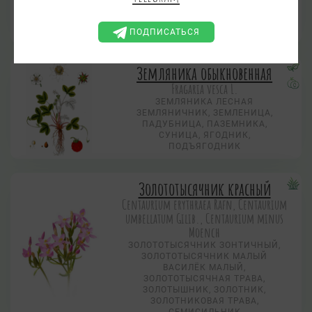
КРОВАВНИК, МОЛОДЕЦКАЯ КРОВЬ-
ТРАВА, СЕМИБРАТНАЯ КРОВЬ,
ХВОРОБОЙ, ДЫРЯВНИК
ПОДПИСАТЬСЯ
Земляника обыкновенная
Fragaria vesca L.
ЗЕМЛЯНИКА ЛЕСНАЯ
ЗЕМЛЯНИЧНИК, ЗЕМЛЕНИЦА,
ПАДУБНИЦА, ПАЗЕМНИКА,
СУНИЦА, ЯГОДНИК,
ПОДЪЯГОДНИК
Золототысячник красный
Centaurium erythraea Rafn, Centaurium
umbellatum Gilib., Centaurium minus
Moench
ЗОЛОТОТЫСЯЧНИК ЗОНТИЧНЫЙ,
ЗОЛОТОТЫСЯЧНИК МАЛЫЙ
ВАСИЛЁК МАЛЫЙ,
ЗОЛОТОТЫСЯЧНАЯ ТРАВА,
ЗОЛОТЫШНИК, ЗОЛОТНИК,
ЗОЛОТНИКОВАЯ ТРАВА,
СЕМИСИЛЬНИК