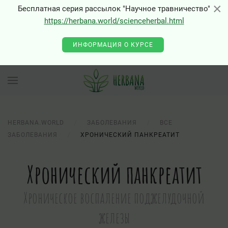
×
×
Бесплатная серия рассылок "Научное травничество"
0 - Class "Joomla\Input\Json" not found
https://herbana.world/scienceherbal.html
ИНФОРМАЦИЯ О КУРСЕ
HERBANA.WORLD
ЗАБОЛЕВАНИЯ
ВСЕ
ЗАБОЛЕВАНИЯ
ХРОНИЧЕСКИЙ ПАНКРЕАТИТ
Хронический панкреатит
Хроническое воспаление поджелудочной
железы