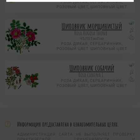
РОЗА ДИКАЯ, СЕРБАРИННИК,
РОЗОВЫЙ ЦВЕТ, ШИПОВНЫЙ ЦВЕТ
Шиповник морщинистый
Rosa rugosa Thunb.
Ч5Л5Т∞П∞
РОЗА ДИКАЯ, СЕРБАРИННИК,
РОЗОВЫЙ ЦВЕТ, ШИПОВНЫЙ ЦВЕТ
Шиповник собачий
Rosa canina L.
РОЗА ДИКАЯ, СЕРБАРИННИК,
РОЗОВЫЙ ЦВЕТ, ШИПОВНЫЙ ЦВЕТ
Информация предоставлена в ознакомительных целях.
АДМИНИСТРАЦИЯ САЙТА НЕ ВЫПОЛНЯЕТ ПРОВЕРКУ
ПРАКТИЧЕСКОЙ ПРИМЕНИМОСТИ И