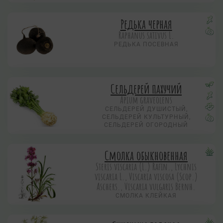
Редька черная
Raphanus sativus L.
РЕДЬКА ПОСЕВНАЯ
Сельдерей пахучий
Apium graveolens
СЕЛЬДЕРЕЙ ДУШИСТЫЙ,
СЕЛЬДЕРЕЙ КУЛЬТУРНЫЙ,
СЕЛЬДЕРЕЙ ОГОРОДНЫЙ
Смолка обыкновенная
Steris viscaria (L.) Rafin., Lychnis
viscaria L., Viscaria viscosa (Scop.)
Aschers., Viscaria vulgaris Bernh.
СМОЛКА КЛЕЙКАЯ