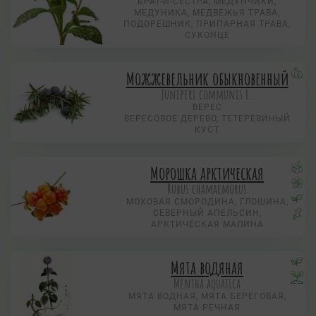
БРАТ-И-СЕСТРА, МЕДУНЧИКИ,
МЕДУНИКА, МЕДВЕЖЬЯ ТРАВА,
ПОДОРЕШНИК, ПРИПАРНАЯ ТРАВА,
СУКОНЦЕ
Можжевельник обыкновенный
Juniperi communis L.
ВЕРЕС
ВЕРЕСОВОЕ ДЕРЕВО, ТЕТЕРЕВИНЫЙ
КУСТ
Морошка арктическая
Rubus chamaemorus
МОХОВАЯ СМОРОДИНА, ГЛОШИНА,
СЕВЕРНЫЙ АПЕЛЬСИН,
АРКТИЧЕСКАЯ МАЛИНА
Мята водяная
Mentha aquatica
МЯТА ВОДНАЯ, МЯТА БЕРЕГОВАЯ,
МЯТА РЕЧНАЯ