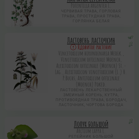
Potentilla argentea L.
ЧЕРВИВАЯ ТРАВА, ГОРЛОВАЯ
ТРАВА, ПРОСТУДНАЯ ТРАВА,
ГОРЛЯНКА БЕЛАЯ
Ластовень ласточкин
Ядовитое растение
Vincetoxicum hirundinaria Medik.,
Vincetoxicum officinale Moench,
Alexitoxicon officinale (Moench) St.-
Lag., Alexitoxicon vincetoxicum (L.) H.
P.Buchs, Antitoxicum officinale
(Moench) Poked.
ЛАСТОВЕНЬ ЛЕКАРСТВЕННЫЙ
ЗМЕИНЫЙ КОРЕНЬ, КУТРА,
ПРОТИВОЯДНАЯ ТРАВА, БОРОДАЧ,
ЛАСТОЧНИК, ЧОРТОВА БОРОДА
Лопух большой
Arctium lappa L.
РЕПЕЙНИК БОЛЬШОЙ