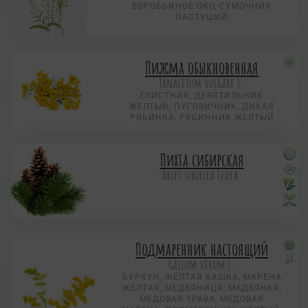
ВОРОБЬИНОЕ ОКО, CУМОЧНИК
ПАСТУШИЙ
Пижма обыкновенная
Tanacetum vulgare L.
ГЛИСТНИК, ДЕВЯТИЛЬНИК
ЖЕЛТЫЙ, ПУГОВИЧНИК, ДИКАЯ
РЯБИНКА, РЯБИННИК ЖЕЛТЫЙ
Пихта сибирская
Abies sibirica Ledeb.
Подмаренник настоящий
Galium verum L.
БУРКУН, ЖЁЛТАЯ КАШКА, МАРЕНА
ЖЁЛТАЯ, МЕДВЯНИЦА, МАДВЯНКА,
МЕДОВАЯ ТРАВА, МЕДОВАЯ