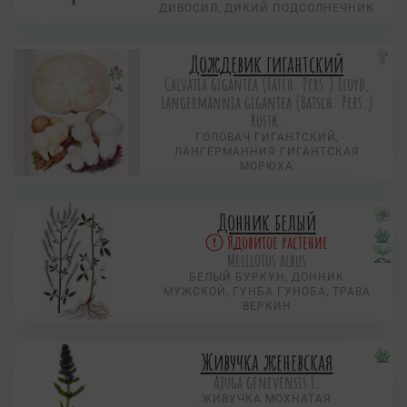
ДИВОСИЛ, ДИКИЙ ПОДСОЛНЕЧНИК
Дождевик гигантский
Calvatia gigantea (Fateh: Pers.) Lloyd,
Langermannia gigantea (Batsch: Pers.)
Rostk.
ГОЛОВАЧ ГИГАНТСКИЙ,
ЛАНГЕРМАННИЯ ГИГАНТСКАЯ
МОРЮХА
Донник белый
Ядовитое растение
Melilotus albus
БЕЛЫЙ БУРКУН, ДОННИК
МУЖСКОЙ, ГУНБА ГУНОБА, ТРАВА
ВЕРКИН
Живучка женевская
Ajuga genevensis L.
ЖИВУЧКА МОХНАТАЯ