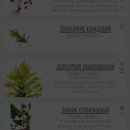
ПОЛУНИЦА, КЛУБНИКА ЛУГОВАЯ,
КЛУБНИКА СТЕПНАЯ, КЛУБНИКА
ЛЕСНАЯ, ЗЕМЛЯНИКА ХОЛМИСТАЯ
Золотарник канадский
Solidago canadensis L.
Золотарник обыкновенный
Solidago virgaurea L.
ЗОЛОТАЯ РОЗГА
ЖЕЛТОЦВЕТ, ЖЕЛТУШНИК-ЧАЁК,
ЗОЛОТАЯ ВЕТКА, ЗОЛОТОЕ ПЕРО,
ЗОЛОТУШНИК
Зопник клубненосный
Phlomis tuberosa L.
ОГНЕВИК КЛУБНЕНОСНЫЙ
ВОЛЧЬЕ УХО, ЗАЯЧЬЯ ТРАВА,