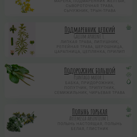
МАРЕНА, ПОДМАРЕННИК ЖЁЛТЫЙ,
СЫВОРОТОЧНАЯ ТРАВА,
СЫЧУЖНИК, ТРЫН-ТРАВА
Подмаренник цепкий
Galium aparine L.
ЛИПКАЯ ТРАВА, ЛИПУШНИК,
РЕПЕЙНАЯ ТРАВА, ШЕРОШНИЦА,
ЦАРАПНИЦА, ЦЕПЛЯНКА, ПРИЛИП
Подорожник большой
Plantago major L.
БАБКА, ПРИДОРОЖНИК,
ПОПУТЧИК, ТРИПУТНИК,
СЕМИЖИЛЬНИК, ЧИРЬЕВАЯ ТРАВА
Полынь горькая
Artemisia absintium L.
ПОЛЫНЬ НАСТОЯЩАЯ, ПОЛЫНЬ
БЕЛАЯ, ГЛИСТНИК