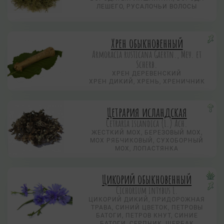
ЛЕШЕГО, РУСАЛОЧЬИ ВОЛОСЫ
Хрен обыкновенный
Armoracia rusticana Gaertn., Меу. et
Scherb.
ХРЕН ДЕРЕВЕНСКИЙ
ХРЕН ДИКИЙ, ХРЕНЬ, ХРЕНИЧНИК
Цетрария исландская
Cetraria islandica (L.) Ach.
ЖЕСТКИЙ МОХ, БЕРЕЗОВЫЙ МОХ,
МОХ РЯБЧИКОВЫЙ, СУХОБОРНЫЙ
МОХ, ЛОПАСТЯНКА
Цикорий обыкновенный
Cichorium intybus L.
ЦИКОРИЙ ДИКИЙ, ПРИДОРОЖНАЯ
ТРАВА, СИНИЙ ЦВЕТОК, ПЕТРОВЫ
БАТОГИ, ПЕТРОВ КНУТ, СИНИЕ
БАТОГИ, СЕРПНИК, ЩЕРБАК