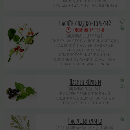
МОЛОДИЛЬНАЯ ТРАВА,
ПРЫЩЕНИЦА, ЧИСТИК, ЯДРЕНЕЦ
Паслён сладко-горький
Ядовитое растение
Solanum dulcamara L.
БИРЮЧЬИ ЯГОДЫ, ВОЛЧЬИ ЯГОДЫ,
ГАДЮЧИЙ ПАСЛЁН, ГАДЮЧЬИ
ЯГОДЫ, ГЛИСТНИК,
СЛАДКОГОРЬКИЕ ПСИНКИ,
СОРОЧЬИ СЕРЕЖКИ, СЛАСТИХА,
СЛАДКО-ГОРЬКАЯ ТРАВА
Паслён чёрный
Solanum nigrum L.
ПАСЛЁН ТЁМНОПЛОДНЫЙ
БЗДНИКА, БЗДЮХА, ВОРОНЬИ
ЯГОДЫ, ЧЕРНЫЕ ПСИНКИ
Пастушья сумка
Capsella bursa-pastoris (L.) Medik.