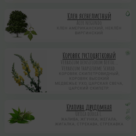
Клен ясенелистный
Acer negundo
КЛЕН АМЕРИКАНСКИЙ, НЕКЛЁН
ВИРГИНСКИЙ
Коровяк густоцветковый
Verbascum densiflorum Bertol.,
Verbascum thapsiforme Schrad.
КОРОВЯК СКИПЕТРОВИДНЫЙ,
КОРОВЯК ВЫСОКИЙ
МЕДВЕЖЬЕ УХО, ЦАРСКАЯ СВЕЧА,
ЦАРСКИЙ СКИПЕТР.
Крапива двудомная
Urtica dioica L.
ЖАЛИВА, ЖГУНКА, ЖЕГАЛА,
ЖИГАЛКА, СТРЕКАВА, СТРЕКАВКА