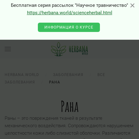
×
×
Бесплатная серия рассылок "Научное травничество"
https://herbana.world/scienceherbal.html
ИНФОРМАЦИЯ О КУРСЕ
HERBANA.WORLD
ЗАБОЛЕВАНИЯ
ВСЕ
ЗАБОЛЕВАНИЯ
РАНА
Рана
Раны – это повреждения тканей в результате
механического воздействия. Сопровождаются нарушением
целостности кожи либо слизистой оболочки. Различаются