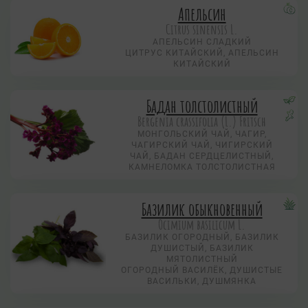
Апельсин
Citrus sinensis L.
АПЕЛЬСИН СЛАДКИЙ
ЦИТРУС КИТАЙСКИЙ, АПЕЛЬСИН
КИТАЙСКИЙ
Бадан толстолистный
Bergenia crassifolia (L.) Fritsch
МОНГОЛЬСКИЙ ЧАЙ, ЧАГИР,
ЧАГИРСКИЙ ЧАЙ, ЧИГИРСКИЙ
ЧАЙ, БАДАН СЕРДЦЕЛИСТНЫЙ,
КАМНЕЛОМКА ТОЛСТОЛИСТНАЯ
Базилик обыкновенный
Ocimium basilicum L.
БАЗИЛИК ОГОРОДНЫЙ, БАЗИЛИК
ДУШИСТЫЙ, БАЗИЛИК
МЯТОЛИСТНЫЙ
ОГОРОДНЫЙ ВАСИЛЁК, ДУШИСТЫЕ
ВАСИЛЬКИ, ДУШМЯНКА