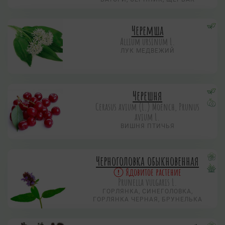
Черемша
Allium ursinum L.
ЛУК МЕДВЕЖИЙ
Черешня
Cerasus avium (L.) Moench, Prunus
avium L.
ВИШНЯ ПТИЧЬЯ
Черноголовка обыкновенная
Ядовитое растение
Prunella vulgaris L.
ГОРЛЯНКА, СИНЕГОЛОВКА,
ГОРЛЯНКА ЧЕРНАЯ, БРУНЕЛЬКА