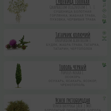
Сушеница топяная
Gnaphalium uliginosum L. s. I.
СУШЕНИЦА БОЛОТНАЯ
ГОРЛЯНКА, ЖАБНАЯ ТРАВА,
ПУХОВКА, ЧЕРВИВАЯ ТРАВА
Татарник колючий
Onopordum acanthium L
БУДЯК, ЖАБРА-ТРАВА, ТАТАРКА,
ТАТАРИН, ЧЕРТОПОЛОХ
Тополь черный
Populus nigra L.
ОСОКОРЬ
ОСУХАРЬ, ЯСАКАРЬ, ЯСОКОР,
ЧРЕНОТОПОЛЬ
Уснея густобородая
Usnea dasypoga (Ach.) Mot.
БОРОДАТЫЙ ЛИШАЙНИК, БОРОДА