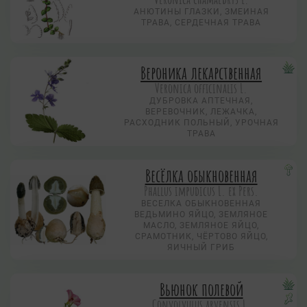
АНЮТИНЫ ГЛАЗКИ, ЗМЕИНАЯ
ТРАВА, СЕРДЕЧНАЯ ТРАВА
Вероника лекарственная
Veronica officinalis L.
ДУБРОВКА АПТЕЧНАЯ,
ВЕРЕВОЧНИК, ЛЕЖАЧКА,
РАСХОДНИК ПОЛЬНЫЙ, УРОЧНАЯ
ТРАВА
Весёлка обыкновенная
Phallus impudicus L. ex Pers.
ВЕСЕЛКА ОБЫКНОВЕННАЯ
ВЕДЬМИНО ЯЙЦО, ЗЕМЛЯНОЕ
МАСЛО, ЗЕМЛЯНОЕ ЯЙЦО,
СРАМОТНИК, ЧЁРТОВО ЯЙЦО,
ЯИЧНЫЙ ГРИБ
Вьюнок полевой
Convolvulus arvensis L.