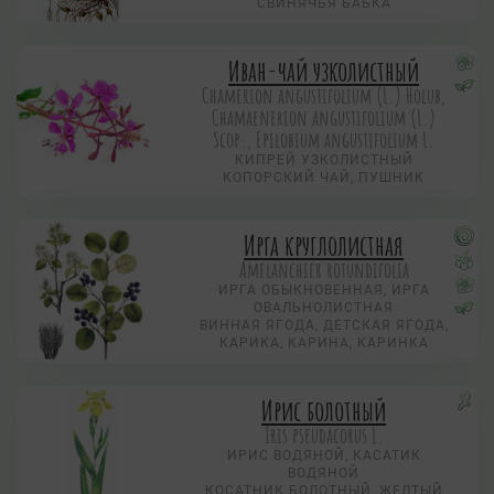
СВИНЯЧЬЯ БАБКА
Иван-чай узколистный
Chamerion angustifolium (L.) Holub,
Chamaenerion angustifolium (L.)
Scop., Epilobium angustifolium L.
КИПРЕЙ УЗКОЛИСТНЫЙ
КОПОРСКИЙ ЧАЙ, ПУШНИК
Ирга круглолистная
Amelanchier rotundifolia
ИРГА ОБЫКНОВЕННАЯ, ИРГА
ОВАЛЬНОЛИСТНАЯ
ВИННАЯ ЯГОДА, ДЕТСКАЯ ЯГОДА,
КАРИКА, КАРИНА, КАРИНКА
Ирис болотный
Iris pseudacorus L.
ИРИС ВОДЯНОЙ, КАСАТИК
ВОДЯНОЙ
КОСАТНИК БОЛОТНЫЙ, ЖЕЛТЫЙ