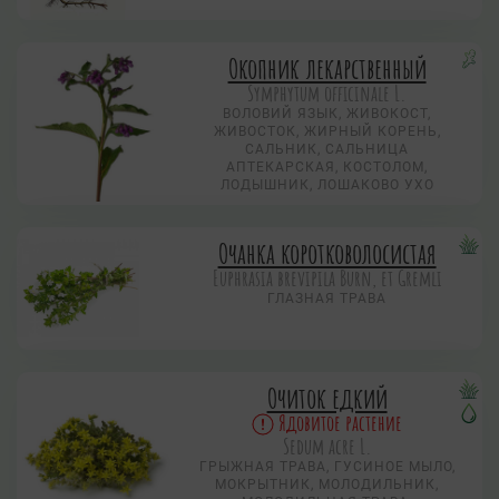
Окопник лекарственный
Symphytum officinale L.
ВОЛОВИЙ ЯЗЫК, ЖИВОКОСТ,
ЖИВОСТОК, ЖИРНЫЙ КОРЕНЬ,
САЛЬНИК, САЛЬНИЦА
АПТЕКАРСКАЯ, КОСТОЛОМ,
ЛОДЫШНИК, ЛОШАКОВО УХО
Очанка коротковолосистая
Euphrasia brevipila Burn, et Gremli
ГЛАЗНАЯ ТРАВА
Очиток едкий
Ядовитое растение
Sedum acre L.
ГРЫЖНАЯ ТРАВА, ГУСИНОЕ МЫЛО,
МОКРЫТНИК, МОЛОДИЛЬНИК,