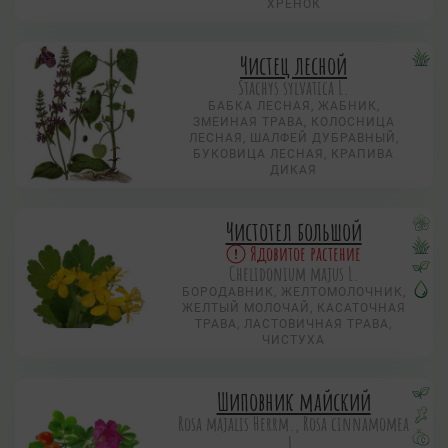
ХРЕНОК
Чистец лесной
Stachys sylvatica L.
БАБКА ЛЕСНАЯ, ЖАБНИК,
ЗМЕИНАЯ ТРАВА, КОЛОСНИЦА
ЛЕСНАЯ, ШАЛФЕЙ ДУБРАВНЫЙ,
БУКОВИЦА ЛЕСНАЯ, КРАПИВА
ДИКАЯ
Чистотел большой
Ядовитое растение
Chelidonium majus L.
БОРОДАВНИК, ЖЕЛТОМОЛОЧНИК,
ЖЕЛТЫЙ МОЛОЧАЙ, КАСАТОЧНАЯ
ТРАВА, ЛАСТОВИЧНАЯ ТРАВА,
ЧИСТУХА
Шиповник майский
Rosa majalis Herrm., Rosa cinnamomea
L.