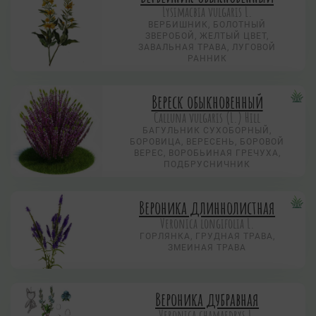
Lysimacbia vulgaris L.
ВЕРБИШНИК, БОЛОТНЫЙ
ЗВЕРОБОЙ, ЖЕЛТЫЙ ЦВЕТ,
ЗАВАЛЬНАЯ ТРАВА, ЛУГОВОЙ
РАННИК
Вереск обыкновенный
Calluna vulgaris (L.) Hill
БАГУЛЬНИК СУХОБОРНЫЙ,
БОРОВИЦА, ВЕРЕСЕНЬ, БОРОВОЙ
ВЕРЕС, ВОРОБЬИНАЯ ГРЕЧУХА,
ПОДБРУСНИЧНИК
Вероника длиннолистная
Veronica longifolia L.
ГОРЛЯНКА, ГРУДНАЯ ТРАВА,
ЗМЕИНАЯ ТРАВА
Вероника дубравная
Veronica chamaedrys L.