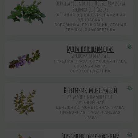
Orthilia secunda (L.) House, Ramischia
secunda (L.) Garсke
ОРТИЛИЯ ОДНОБОКАЯ, РАМИШИЯ
ОДНОБОКАЯ
БОРОВИНКА, ГРУШОВНИК, ЛЕСНАЯ
ГРУШКА, ЗИМОЗЕЛЁНКА
Будра плющевидная
Glechoma hederacea L.
ГРУДНАЯ ТРАВА, ОПУХОВАЯ ТРАВА,
СОБАЧЬЯ МЯТА,
СОРОКОНЕДУЖНИК
Вербейник монетчатый
Lysimachia nummularia L.
ЛУГОВОЙ ЧАЙ
ДЕНЕЖНИК, МОНЕТОЧНАЯ ТРАВА,
ПИЯВОЧНАЯ ТРАВА, РАНЕВАЯ
ТРАВА
Вербейник обыкновенный