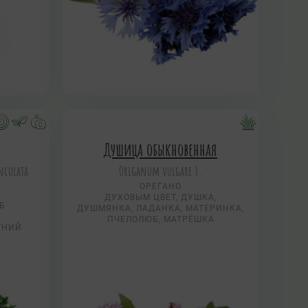
Душица обыкновенная
nculata
Origanum vulgare L.
ОРЕГАНО
ДУХОВЫМ ЦВЕТ, ДУШКА,
Б
ДУШМЯНКА, ЛАДАНКА, МАТЕРИНКА,
ПЧЕЛОЛЮБ, МАТРЁШКА
ТНИЙ