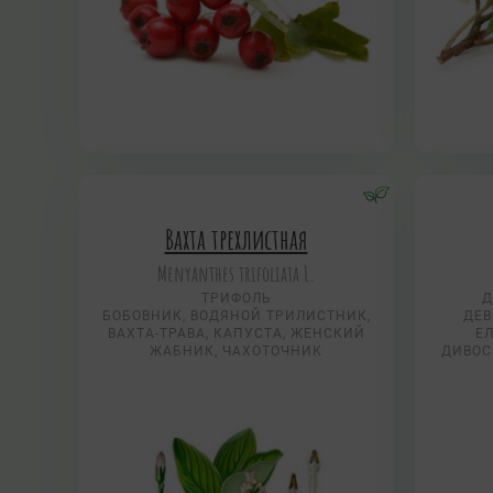
Вахта трехлистная
Menyanthes trifoliata L.
ТРИФОЛЬ
Д
БОБОВНИК, ВОДЯНОЙ ТРИЛИСТНИК,
ДЕВ
ВАХТА-ТРАВА, КАПУСТА, ЖЕНСКИЙ
Е
ЖАБНИК, ЧАХОТОЧНИК
ДИВОС