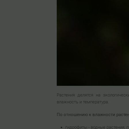
Растения делятся на экологиче
влажность и температура.
По отношению к влажности растен
гидрофиты - водные растения, 