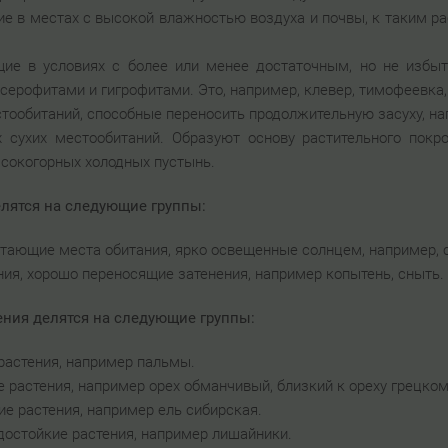
ие в местах с высокой влажностью воздуха и почвы, к таким ра
щие в условиях с более или менее достаточным, но не избы
ерофитами и гигрофитами. Это, например, клевер, тимофеевка,
стообитаний, способные переносить продолжительную засуху, н
 сухих местообитаний. Образуют основу растительного покро
ысокогорных холодных пустынь.
елятся на следующие группы:
итающие места обитания, ярко освещенные солнцем, например, с
ия, хорошо переносящие затенения, например копытень, сныть.
ения делятся на следующие группы:
растения, например пальмы.
растения, например орех обманчивый, близкий к ореху грецком
е растения, например ель сибирская.
достойкие растения, например лишайники.