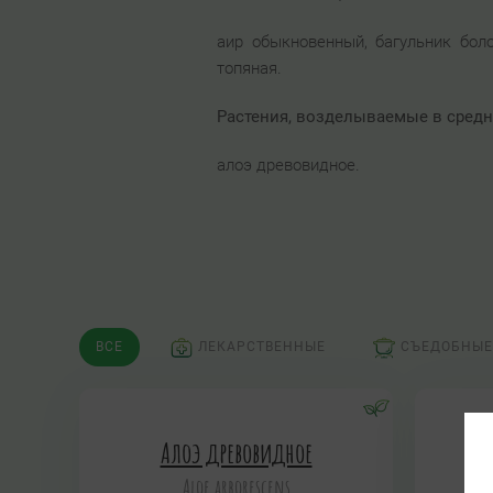
аир обыкновенный, багульник боло
топяная.
Растения, возделываемые в средн
алоэ древовидное.
ВСЕ
ЛЕКАРСТВЕННЫЕ
СЪЕДОБНЫЕ
Алоэ древовидное
Aloe arborescens