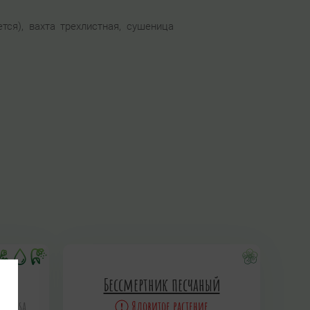
тся), вахта трехлистная, сушеница
Бессмертник песчаный
rrucosa
Ядовитое растение