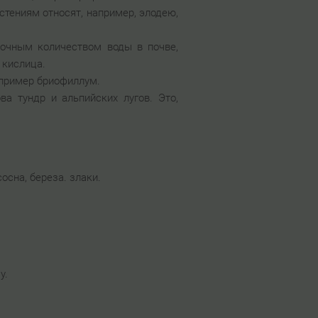
стениям относят, например, элодею,
точным количеством воды в почве,
 кислица.
апример бриофиллум.
ва тундр и альпийских лугов. Это,
осна, береза. злаки.
у.