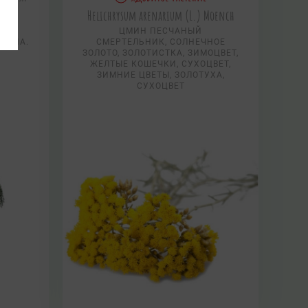
Helichrysum arenarium (L.) Moench
АЯ
ЦМИН ПЕСЧАНЫЙ
УШИНА.
СМЕРТЕЛЬНИК, СОЛНЕЧНОЕ
ЗОЛОТО, ЗОЛОТИСТКА, ЗИМОЦВЕТ,
ЖЕЛТЫЕ КОШЕЧКИ, СУХОЦВЕТ,
ЗИМНИЕ ЦВЕТЫ, ЗОЛОТУХА,
СУХОЦВЕТ