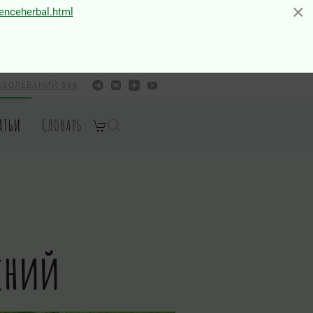
×
×
ienceherbal.html
АБОЛЕВАНИЙ 596
АТЬИ
СЛОВАРЬ
ений