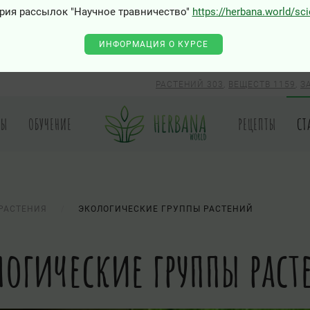
рия рассылок "Научное травничество"
https://herbana.world/sc
ИНФОРМАЦИЯ О КУРСЕ
РАСТЕНИЙ 303
,
ВЕЩЕСТВ 1159
,
З
РЫ
ОБУЧЕНИЕ
РЕЦЕПТЫ
СТ
РАСТЕНИЯ
ЭКОЛОГИЧЕСКИЕ ГРУППЫ РАСТЕНИЙ
логические группы раст