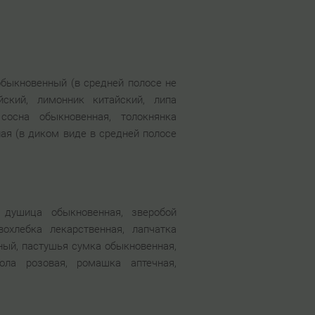
обыкновенный (в средней полосе не
йский, лимонник китайский, липа
сосна обыкновенная, толокнянка
ая (в диком виде в средней полосе
, душица обыкновенная, зверобой
охлебка лекарственная, лапчатка
нный, пастушья сумка обыкновенная,
ола розовая, ромашка аптечная,