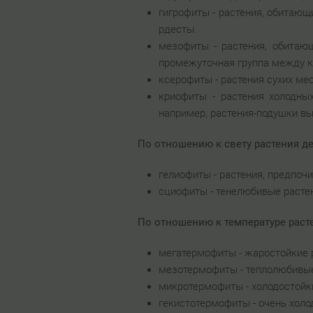
гигрофиты - растения, обитающ
рдесты.
мезофиты - растения, обитаю
промежуточная группа между кс
ксерофиты - растения сухих ме
криофиты - растения холодных
например, растения-подушки в
По отношению к свету растения д
гелиофиты - растения, предпоч
сциофиты - тенелюбивые растен
По отношению к температуре раст
мегатермофиты - жаростойкие 
мезотермофиты - теплолюбивые 
микротермофиты - холодостойки
гекистотермофиты - очень холо