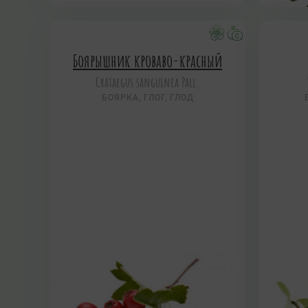
Боярышник кроваво-красный
Crataegus sanguinea Pall.
БОЯРКА, ГЛОГ, ГЛОД