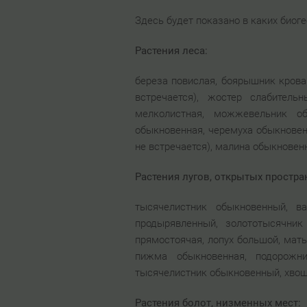
Здесь будет показано в каких биог
Растения леса:
береза повислая, боярышник крова
встречается), жостер слабитель
мелколистная, можжевельник об
обыкновенная, черемуха обыкновен
не встречается), малина обыкновен
Растения лугов, открытых простра
тысячелистник обыкновенный, ва
продырявленный, золототысячник
прямостоячая, лопух большой, мать
пижма обыкновенная, подорожни
тысячелистник обыкновенный, хвощ
Растения болот, низменных мест: