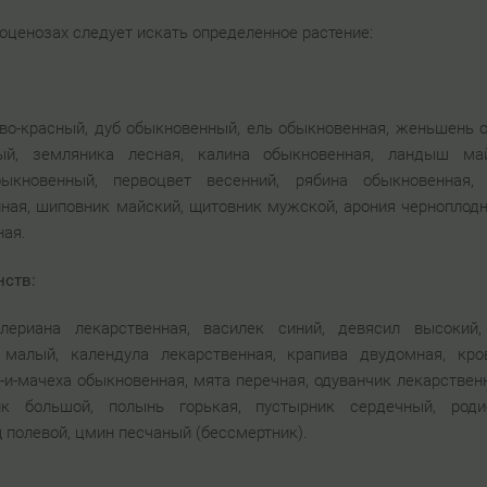
еоценозах следует искать определенное растение:
во-красный, дуб обыкновенный, ель обыкновенная, женьшень 
ный, земляника лесная, калина обыкновенная, ландыш ма
ыкновенный, первоцвет весенний, рябина обыкновенная, 
ная, шиповник майский, щитовник мужской, арония черноплодн
ная.
нств:
лериана лекарственная, василек синий, девясил высокий
 малый, календула лекарственная, крапива двудомная, кров
-и-мачеха обыкновенная, мята перечная, одуванчик лекарстве
к большой, полынь горькая, пустырник сердечный, роди
 полевой, цмин песчаный (бессмертник).