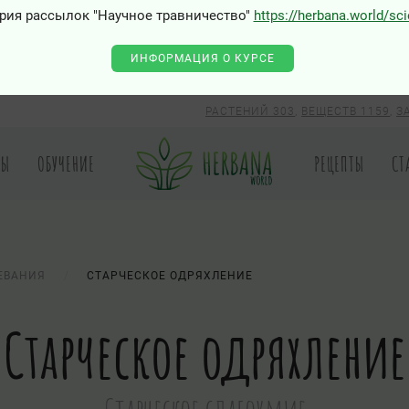
рия рассылок "Научное травничество"
https://herbana.world/sc
0 - Class "Joomla\Input\Json" not found
ИНФОРМАЦИЯ О КУРСЕ
РАСТЕНИЙ 303
,
ВЕЩЕСТВ 1159
,
З
РЫ
ОБУЧЕНИЕ
РЕЦЕПТЫ
СТ
ЕВАНИЯ
СТАРЧЕСКОЕ ОДРЯХЛЕНИЕ
Старческое одряхление