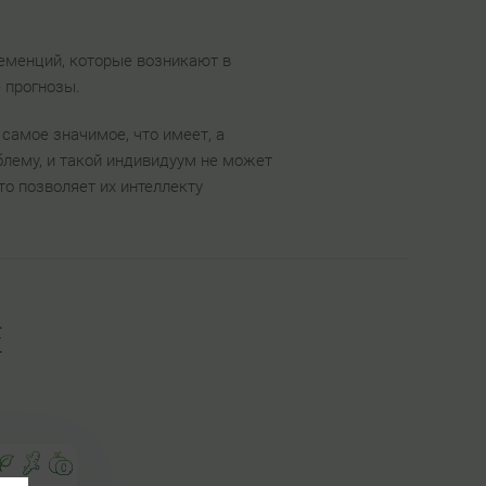
еменций, которые возникают в
е прогнозы.
самое значимое, что имеет, а
лему, и такой индивидуум не может
то позволяет их интеллекту
е