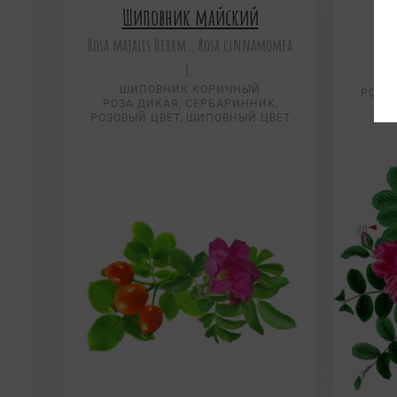
Шиповник майский
Ши
Rosa majalis Herrm., Rosa cinnamomea
L.
РОЗ
ШИПОВНИК КОРИЧНЫЙ
РОЗО
РОЗА ДИКАЯ, СЕРБАРИННИК,
РОЗОВЫЙ ЦВЕТ, ШИПОВНЫЙ ЦВЕТ