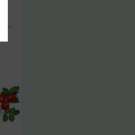
НИК,
 ЦВЕТ