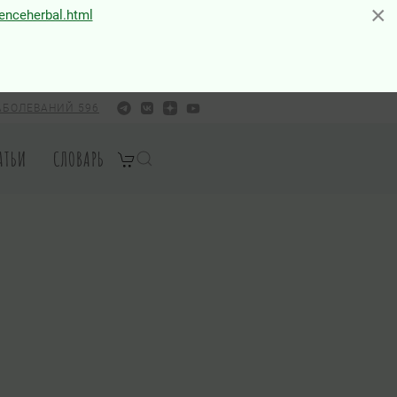
×
×
ienceherbal.html
АБОЛЕВАНИЙ 596
АТЬИ
СЛОВАРЬ