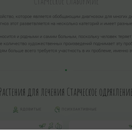
Старческое слабоумие
ройство, которое является обобщающим диагнозом для многих д
гноз этот разветвляется на несколько категорий и имеет разны
осится и родными и самим больным, поскольку человек теряет 
е количество художественных произведений поднимает эту проб
дям больше всего требуется участность в их проблеме, именно э
Растения для лечения Старческое одряхлени
ЯДОВИТЫЕ
ПСИХОАКТИВНЫЕ