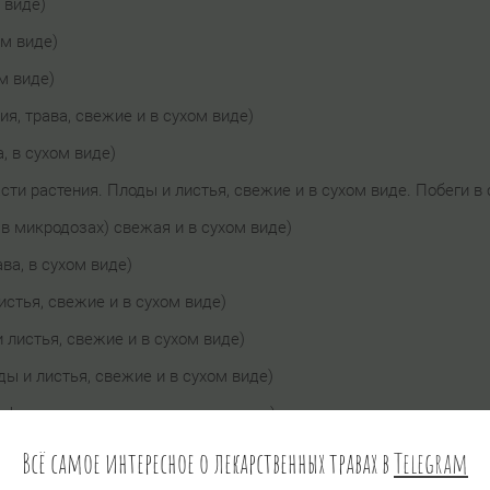
 виде)
ом виде)
м виде)
ия, трава, свежие и в сухом виде)
, в сухом виде)
асти растения. Плоды и листья, свежие и в сухом виде. Побеги в 
 в микродозах) свежая и в сухом виде)
ава, в сухом виде)
истья, свежие и в сухом виде)
 листья, свежие и в сухом виде)
ды и листья, свежие и в сухом виде)
, ферментированные и в сухом виде)
плоды, в свежем и сухом виде)
Всё самое интересное о лекарственных травах в
Telegram
свежие и в сухом виде)