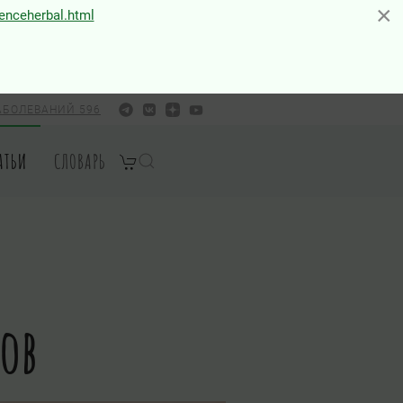
×
×
ienceherbal.html
АБОЛЕВАНИЙ 596
АТЬИ
СЛОВАРЬ
ов