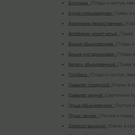
Брусника.
(Плоды и листья, све
Будра плющевидная.
(Трава, в
Валериана лекарственная.
(Кор
Вербейник монетчатый.
(Трава,
Вишня обыкновенная.
(Плоды и
Вишня кустарниковая.
(Плоды и
Вереск обыкновенный.
(Трава, 
Голубика.
(Плоды и листья, све
Гравилат городской.
(Корни, в 
Гравилат речной.
(Цветочные бу
Груша обыкновенная.
(Листья и
Груша лесная.
(Листья и плоды,
Девясил высокий.
(Корни, в су