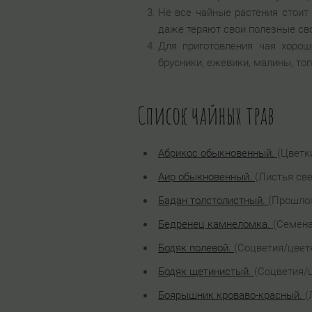
Не все чайные растения стоит
даже теряют свои полезные св
Для приготовления чая хорош
брусники, ежевики, малины, то
Список чайных трав
Абрикос обыкновенный.
(Цветк
Аир обыкновенный.
(Листья све
Бадан толстолистный.
(Прошлог
Бедренец камнеломка.
(Семена
Бодяк полевой.
(Соцветия/цветк
Бодяк щетинистый.
(Соцветия/ц
Боярышник кроваво-красный.
(