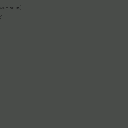
ухом виде.)
е)