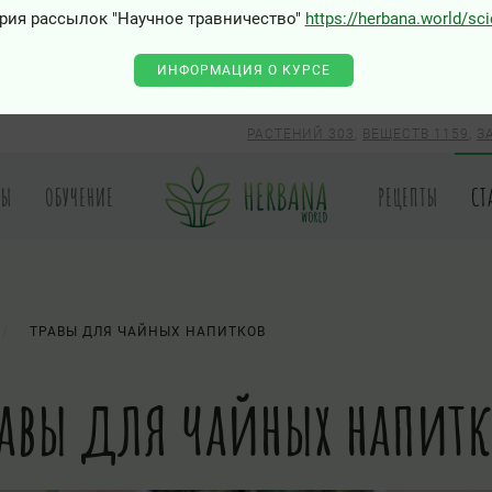
рия рассылок "Научное травничество"
https://herbana.world/sc
ИНФОРМАЦИЯ О КУРСЕ
РАСТЕНИЙ 303
,
ВЕЩЕСТВ 1159
,
З
РЫ
ОБУЧЕНИЕ
РЕЦЕПТЫ
СТ
ТРАВЫ ДЛЯ ЧАЙНЫХ НАПИТКОВ
равы для чайных напитк