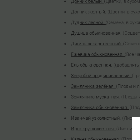
Донник белый.
(Цветки, в сухом
Донник желтый.
(Цветки, в сух
Дудник лесной.
(Семена, в сухо
Душица обыкновенная.
(Соцвет
Дягиль лекарственный.
(Семена
Ежевика обыкновенная.
(Все ч
Ель обыкновенная.
((добавлять
Зверобой продырявленный.
(Тр
Земляника зелёная.
(Плоды и л
Земляника мускатная.
(Плоды и
Земляника обыкновенная.
(Пло
Иван-чай узколистный.
(Листья
Ирга круглолистная.
(Листья и 
Калина обыкновенная.
(Плоды, 