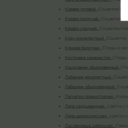
Клевер луговой.
(Соцветия/голо
Клевер ползучий.
(Соцветия/гол
Клевер средний.
(Соцветия/гол
Клен ясенелистный.
(Соцветия,
Клюква болотная.
(Плоды и лис
Костяника каменистая.
(Плоды 
Крыжовник обыкновенный.
(Пл
Лабазник вязолистный.
(Соцвет
Лабазник обыкновенный.
(Соцв
Лапчатка прямостоячая.
(Корни
Липа сердцевидная.
(Цветки с
Липа широколистная.
(Цветки 
Лиственница сибирская.
(Свежа