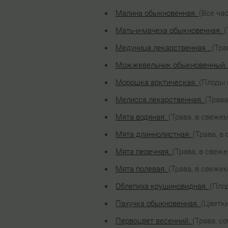
Малина обыкновенная.
(Все ча
Мать-и-мачеха обыкновенная.
(
Медуница лекарственная .
(Тра
Можжевельник обыкновенный.
Морошка арктическая.
(Плоды 
Мелисса лекарственная.
(Трава
Мята водяная.
(Трава, в свежем
Мята длиннолистная.
(Трава, в
Мята перечная.
(Трава, в свеже
Мята полевая.
(Трава, в свежем
Облепиха крушиновидная.
(Пло
Пахучка обыкновенная.
(Цветки
Первоцвет весенний.
(Трава, с