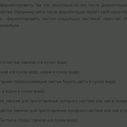
 ферментировать, так как некоторые из них после ферментаци
ойства. Например мята после ферментации теряет свой характе
о ферментировать листья следующих растений: иван-чая, ябл
пинамбура.
и и листья, свежие и в сухом виде)
жие и в сухом виде, корни в сухом виде)
одние перезимовавшие листья бурого цвета в сухом виде)
 и корни в сухом виде)
и, свежие для приготовления холодных настоев или чая в поход
ветки, свежие для приготовления холодных настоев или чая в п
Листья и плоды, свежие и в сухом виде)