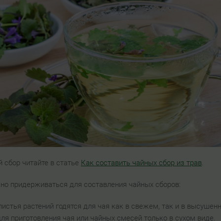
 сбор читайте в статье
Как составить чайных сбор из трав
.
жно придерживаться для составления чайных сборов:
листья растений годятся для чая как в свежем, так и в высушен
ля приготовления чая или чайных смесей только в сухом виде.