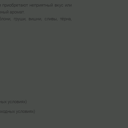
и приобретают неприятный вкус или
рный аромат.
они, груши, вишни, сливы, тёрна,
ных условиях)
оходных условиях)