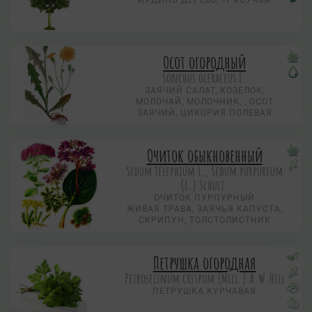
ИУДИНО ДЕРЕВО, ТРЯСУЧКА
Осот огородный
Sonchus oleraceus L.
ЗАЯЧИЙ САЛАТ, КОЗЕЛОК,
МОЛОЧАЙ, МОЛОЧНИК, , ОСОТ
ЗАЯЧИЙ, ЦИКОРИЯ ПОЛЕВАЯ
Очиток обыкновенный
Sedum telephium L., Sedum purpureum
(L.) Schult.
ОЧИТОК ПУРПУРНЫЙ
ЖИВАЯ ТРАВА, ЗАЯЧЬЯ КАПУСТА,
СКРИПУН, ТОЛСТОЛИСТНИК
Петрушка огородная
Petroselinum crispum (Mill.) A.W.Hill
ПЕТРУШКА КУРЧАВАЯ