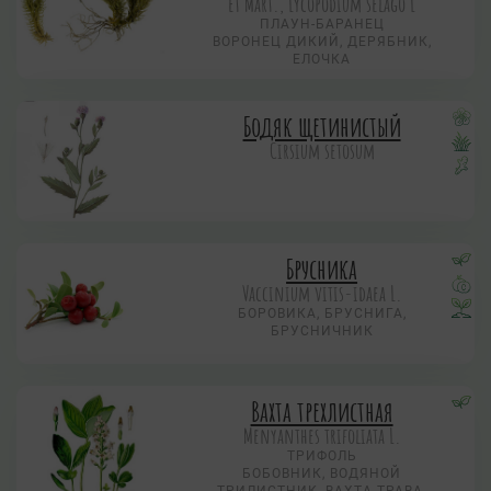
et Mart., Lycopodium selago L
ПЛАУН-БАРАНЕЦ
ВОРОНЕЦ ДИКИЙ, ДЕРЯБНИК,
ЕЛОЧКА
Бодяк щетинистый
Cirsium setosum
Брусника
Vaccinium vitis-idaea L.
БОРОВИКА, БРУСНИГА,
БРУСНИЧНИК
Вахта трехлистная
Menyanthes trifoliata L.
ТРИФОЛЬ
БОБОВНИК, ВОДЯНОЙ