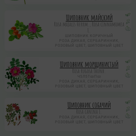
Шиповник майский
Rosa majalis Herrm., Rosa cinnamomea
L.
ШИПОВНИК КОРИЧНЫЙ
РОЗА ДИКАЯ, СЕРБАРИННИК,
РОЗОВЫЙ ЦВЕТ, ШИПОВНЫЙ ЦВЕТ
Шиповник морщинистый
Rosa rugosa Thunb.
Ч5Л5Т∞П∞
РОЗА ДИКАЯ, СЕРБАРИННИК,
РОЗОВЫЙ ЦВЕТ, ШИПОВНЫЙ ЦВЕТ
Шиповник собачий
Rosa canina L.
РОЗА ДИКАЯ, СЕРБАРИННИК,
РОЗОВЫЙ ЦВЕТ, ШИПОВНЫЙ ЦВЕТ