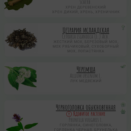
Scherb.
ХРЕН ДЕРЕВЕНСКИЙ
ХРЕН ДИКИЙ, ХРЕНЬ, ХРЕНИЧНИК
Цетрария исландская
Cetraria islandica (L.) Ach.
ЖЕСТКИЙ МОХ, БЕРЕЗОВЫЙ МОХ,
МОХ РЯБЧИКОВЫЙ, СУХОБОРНЫЙ
МОХ, ЛОПАСТЯНКА
Черемша
Allium ursinum L.
ЛУК МЕДВЕЖИЙ
Черноголовка обыкновенная
Ядовитое растение
Prunella vulgaris L.
ГОРЛЯНКА, СИНЕГОЛОВКА,
ГОРЛЯНКА ЧЕРНАЯ, БРУНЕЛЬКА