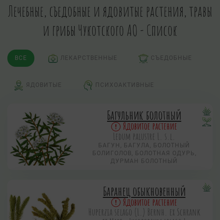
Лечебные, съедобные и ядовитые растения, травы
и грибы Чукотского АО - Список
ВСЕ
ЛЕКАРСТВЕННЫЕ
СЪЕДОБНЫЕ
ЯДОВИТЫЕ
ПСИХОАКТИВНЫЕ
Багульник болотный
Ядовитое растение
Ledum palustre L. s.l.
БАГУН, БАГУЛА, БОЛОТНЫЙ
БОЛИГОЛОВ, БОЛОТНАЯ ОДУРЬ,
ДУРМАН БОЛОТНЫЙ
Баранец обыкновенный
Ядовитое растение
Huperzia selago (L.) Bernh. ex Schrank