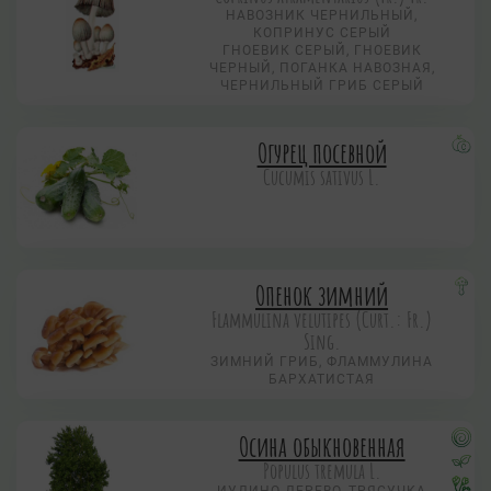
НАВОЗНИК ЧЕРНИЛЬНЫЙ,
КОПРИНУС СЕРЫЙ
ГНОЕВИК СЕРЫЙ, ГНОЕВИК
ЧЕРНЫЙ, ПОГАНКА НАВОЗНАЯ,
ЧЕРНИЛЬНЫЙ ГРИБ СЕРЫЙ
Огурец посевной
Cucumis sativus L.
Опенок зимний
Flammulina velutipes (Curt.: Fr.)
Sing.
ЗИМНИЙ ГРИБ, ФЛАММУЛИНА
БАРХАТИСТАЯ
Осина обыкновенная
Populus tremula L.