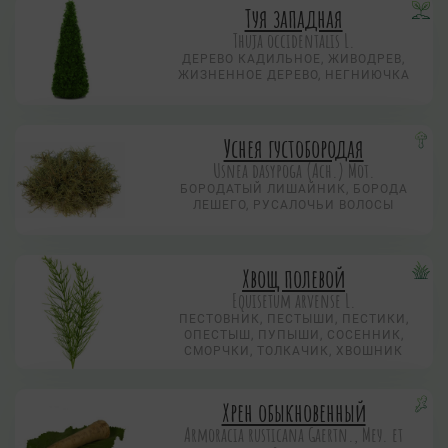
Туя западная
Thuja occidentalis L.
ДЕРЕВО КАДИЛЬНОЕ, ЖИВОДРЕВ,
ЖИЗНЕННОЕ ДЕРЕВО, НЕГНИЮЧКА
Уснея густобородая
Usnea dasypoga (Ach.) Mot.
БОРОДАТЫЙ ЛИШАЙНИК, БОРОДА
ЛЕШЕГО, РУСАЛОЧЬИ ВОЛОСЫ
Хвощ полевой
Equisetum arvense L.
ПЕСТОВНИК, ПЕСТЫШИ, ПЕСТИКИ,
ОПЕСТЫШ, ПУПЫШИ, СОСЕННИК,
СМОРЧКИ, ТОЛКАЧИК, ХВОШНИК
Хрен обыкновенный
Armoracia rusticana Gaertn., Меу. et