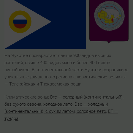
На Чукотке произрастает свыше 900 видов высших
растений, свыше 400 видов мхов и более 400 видов
лишайников. В континентальной части Чукотки сохранились
уникальные для данного региона флористические реликты
— Телекайская и Тнеквеемская рощи.
Климатические зоны:
Dfс — холодный (континентальный),
без сухого сезона, холодное лето
,
Dsc — холодный
(континентальный), с сухим летом, холодное лето
,
ET —
тундра