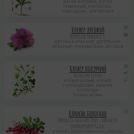
ИЗГОН БОРОВОЙ, ИЗГОН
РАМЕННЫЙ, ПОРУШНИК,
НАДСАДНИК, БОРОВУШКА
Клевер луговой
Trifolium pratense L.
ДЯТЛИНА КРАСНАЯ, ДЯТЕЛЬНИК
КРАСНЫЙ, ТРЕХЛИСТНИК ЛУГОВОЙ
Клевер ползучий
Trifolium repens
КЛЕВЕР БЕЛЫЙ, КЛЕВЕР
ГОЛЛАНДСКИЙ, АМОРИЯ
ПОЛЗУЧАЯ
КАШКА БЕЛАЯ
Клюква болотная
Охусоccus palustris Pers., Охусоccus
quadripetalus Gilib.
КЛЮКВА ОБЫКНОВЕННАЯ, КЛЮКВА