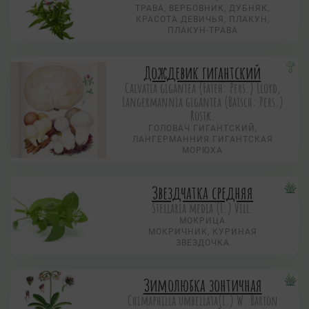
ТРАВА, ВЕРБОВНИК, ДУБНЯК,
КРАСОТА ДЕВИЧЬЯ, ПЛАКУН,
ПЛАКУН-ТРАВА
Дождевик гигантский
Calvatia gigantea (Fateh: Pers.) Lloyd,
Langermannia gigantea (Batsch: Pers.)
Rostk.
ГОЛОВАЧ ГИГАНТСКИЙ,
ЛАНГЕРМАННИЯ ГИГАНТСКАЯ
МОРЮХА
Звездчатка средняя
Stellaria media (L.) Vill.
МОКРИЦА
МОКРИЧНИК, КУРИНАЯ
ЗВЕЗДОЧКА
Зимолюбка зонтичная
Chimaphilla umbellata(L.) W. Barton