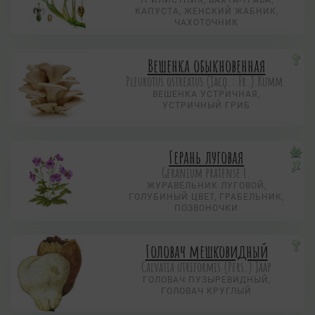
ТРИЛИСТНИК, ВАХТА-ТРАВА,
КАПУСТА, ЖЕНСКИЙ ЖАБНИК,
ЧАХОТОЧНИК
Вешенка обыкновенная
Pleurotus ostreatus (Jacq.: Fr.) Kumm.
ВЕШЕНКА УСТРИЧНАЯ,
УСТРИЧНЫЙ ГРИБ
Герань луговая
Geranium pratense L.
ЖУРАВЕЛЬНИК ЛУГОВОЙ,
ГОЛУБИНЫЙ ЦВЕТ, ГРАБЕЛЬНИК,
ПОЗВОНОЧКИ
Головач мешковидный
Calvatia utriformis (Pers.) Jaap
ГОЛОВАЧ ПУЗЫРЕВИДНЫЙ,
ГОЛОВАЧ КРУГЛЫЙ