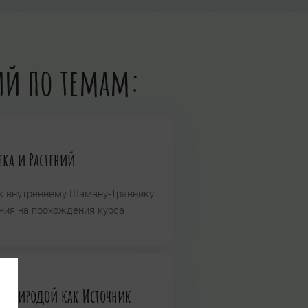
ций по темам:
ека и Растений
к внутреннему Шаману-Травнику
ия на прохождения курса
й Природой как Источник