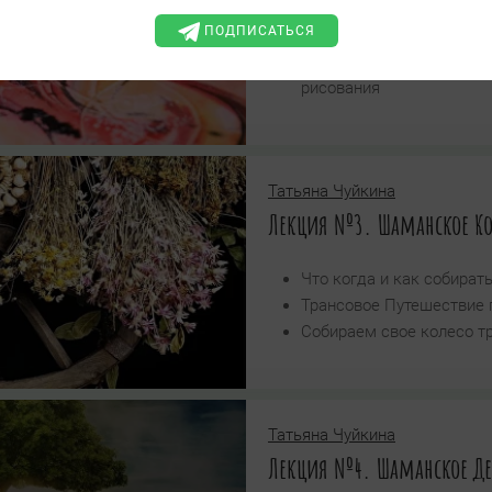
ПОДПИСАТЬСЯ
Трансовое Путешествие 
Создаем отражение Мест
рисования
Татьяна Чуйкина
Лекция №3. Шаманское Кол
Что когда и как собират
Трансовое Путешествие 
Собираем свое колесо т
Татьяна Чуйкина
Лекция №4. Шаманское Де