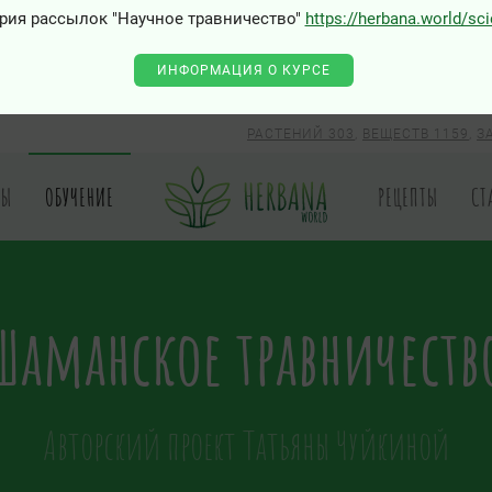
рия рассылок "Научное травничество"
https://herbana.world/sc
ИНФОРМАЦИЯ О КУРСЕ
РАСТЕНИЙ 303
,
ВЕЩЕСТВ 1159
,
З
РЫ
ОБУЧЕНИЕ
РЕЦЕПТЫ
СТ
Шаманское травничеств
Авторский проект Татьяны Чуйкиной