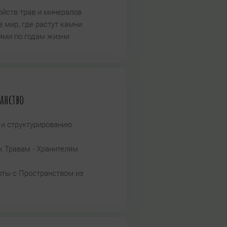
ойств трав и минералов
 мир, где растут камни
ями по годам жизни
анство
 и структурированию
к Травам - Хранителям
оты с Пространством из