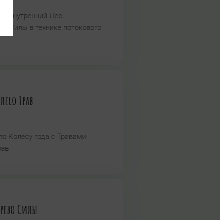
во Внутренний Лес
а Силы в технике потокового
есо Трав
ь
по Колесу года с Травами
рав
рево Силы