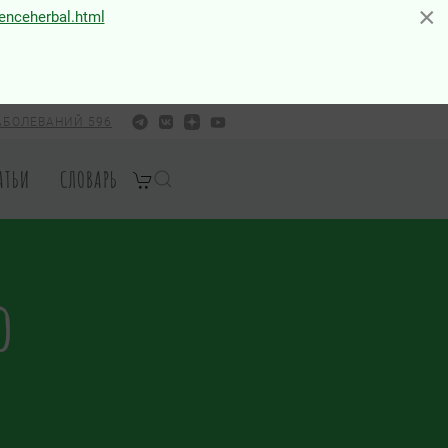
×
×
ienceherbal.html
АБОЛЕВАНИЙ 596
АТЬИ
СЛОВАРЬ
о