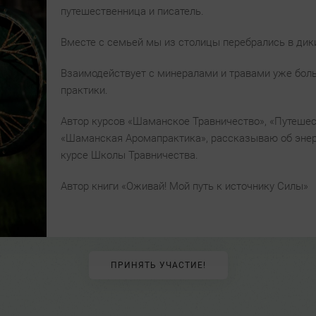
путешественница и писатель.
Вместе с семьей мы из столицы перебрались в дики
Взаимодействует с минералами и травами уже бол
практики.
Автор курсов «Шаманское Травничество», «Путешес
«Шаманская Аромапрактика», рассказываю об энерг
курсе Школы Травничества.
Автор книги «Оживай! Мой путь к источнику Силы»
ПРИНЯТЬ УЧАСТИЕ!