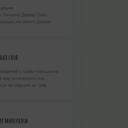
ревьев
к Личному Дереву Силы
емушку из своего Дерева
ных снов
овидений и травы-помощники
в мир осознанного сна
сон на подушке из трав
ир Минералов