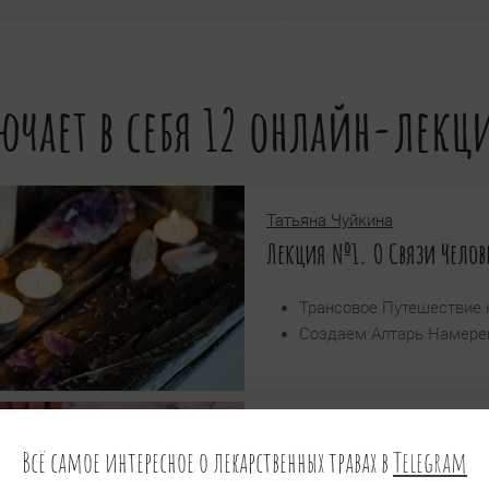
лючает в себя 12 онлайн-лек
Татьяна Чуйкина
Лекция №1. О Связи Челов
Трансовое Путешествие 
Создаем Алтарь Намерен
Татьяна Чуйкина
Всё самое интересное о лекарственных травах в
Telegram
Лекция №2. Связь с Живо