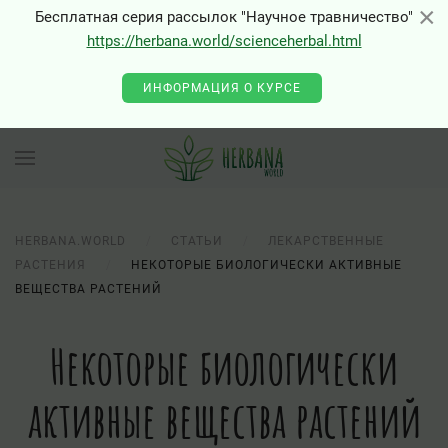
×
×
Бесплатная серия рассылок "Научное травничество"
https://herbana.world/scienceherbal.html
ИНФОРМАЦИЯ О КУРСЕ
HERBANA.WORLD
СТАТЬИ
ЛЕКАРСТВЕННЫЕ
РАСТЕНИЯ
НЕКОТОРЫЕ БИОЛОГИЧЕСКИ АКТИВНЫЕ
ВЕЩЕСТВА РАСТЕНИЙ
Некоторые биологически
активные вещества растений