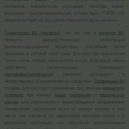
коллагена, значительное улучшение текстуры кожи),
уменьшает трансэпидермальную потерю воды (ТЭПВ), что
свидетельствует об улучшении барьерной функции кожи.
Провитамин В5 (пантенол)
, так же, как и
витамин ВЗ
,
является водорастворимым стабильным
высокомолекулярным веществом, способным легко
проникать в роговой слой кожи. Его местное применение
также очень хорошо переносится кожей. Благодаря своим
действиям (увлажняющее, смягчающее,
противовоспалительное
), пантенол используют в
лекарственных и косметических средствах.
Провитамин В5
показан для местного применения при лечении
дерматита
,
псориаза
, при кожных
язвах
,
пролежнях
и
термических
ожогах
, для уменьшения и предотвращения раздражения,
покраснения, шелушения кожи от разных причин, в том
числе при контакте со средствами бытовой химии и в
результате инсоляции или облучения искусственным