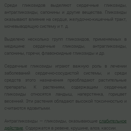
Среди гликозидов выделяют сердечные гликозиды,
антрагликозиды, сапонины и другие вещества. Гликозиды
оказывают влияние на сердце, желудочно-кишечный тракт,
мочевыводящую систему и т. д.
Выделено несколько групп гликозидов, применяемых в
медицине: сердечные гликозиды, антрагликозиды,
сапонины, горечи, флавоноидные гликозиды и др.
Сердечные гликозиды играют важную роль в лечении
заболеваний сердечно-сосудистой системы, и среди
средств этого назначения преобладают растительные
препараты. К растениям, содержащим сердечные
гликозиды относятся ландыш, наперстянка, горицвет
весенний. Эти растения обладают высокой токсичностью и
считаются ядовитыми.
Антрагликозиды — гликозиды, оказывающие
слабительное
действие
. Содержатся в ревене, крушине, алоэ, кассии.