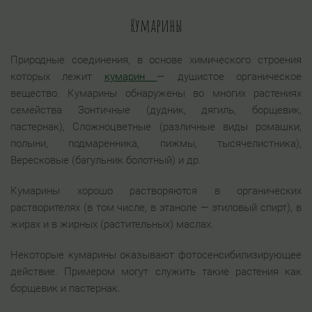
Кумарины
Природные соединения, в основе химического строения
которых лежит
кумарин
— душистое органическое
вещество. Кумарины обнаружены во многих растениях
семейства Зонтичные (дудник, дягиль, борщевик,
пастернак), Сложноцветные (различные виды ромашки,
полыни, подмаренника, пижмы, тысячелистника),
Вересковые (багульник болотный) и др.
Кумарины хорошо растворяются в органических
растворителях (в том числе, в этаноле — этиловый спирт), в
жирах и в жирных (растительных) маслах.
Некоторые кумарины оказывают фотосенсибилизирующее
действие. Примером могут служить такие растения как
борщевик и пастернак.