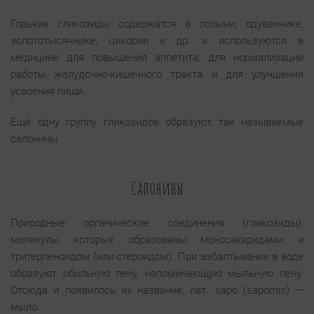
Горькие гликозиды содержатся в полыни, одуванчике,
золототысячнике, цикории и др. и используются в
медицине для повышения аппетита, для нормализации
работы желудочно-кишечного тракта и для улучшения
усвоения пищи.
Ещё одну группу гликозидов образуют так называемые
сапонины.
Сапонины
Природные органические соединения (гликозиды),
молекулы которых образованы моносахаридами и
тритерпеноидом (или стероидом). При взбалтывании в воде
образуют обильную пену, напоминающую мыльную пену.
Отсюда и появилось их название: лат. sapo (sapomis) —
мыло.