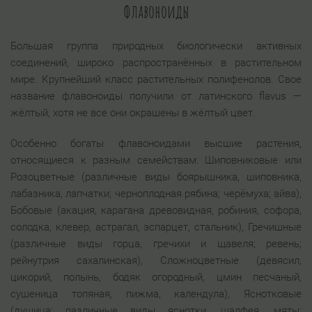
Флавоноиды
Большая группа природных биологически активных
соединений, широко распространённых в растительном
мире. Крупнейший класс растительных полифенолов. Свое
название флавоноиды получили от латинского flavus —
жёлтый, хотя не все они окрашены в жёлтый цвет.
Особенно богаты флавоноидами высшие растения,
относящиеся к разным семействам: Шиповниковые или
Розоцветные (различные виды боярышника, шиповника,
лабазника, лапчатки; черноплодная рябина; черёмуха; айва),
Бобовые (акация, карагана древовидная, робиния, софора,
солодка, клевер, астрагал, эспарцет, стальник), Гречишные
(различные виды горца, гречихи и щавеля; ревень;
рейнутрия сахалинская), Сложноцветные (девясил,
цикорий, полынь, бодяк огородный, цмин песчаный,
сушеница топяная, пижма, календула), Яснотковые
(душица; различные виды яснотки, шалфея, мяты;