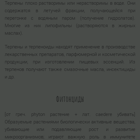
Терпены плохо растворимы или нерастворимы в воде. Они
содержатся в летучей фракции, получающейся при
перегонке с водяным паром (получение гидролатов).
Многие из них липофильны (растворяются в жирных
маслах).
Терпены и терпеноиды находят применение в производстве
лекарственных препаратов, парфюмерной и косметической
продукции, при изготовлении пищевых эссенций. Из
терпенов получают также смазочные масла, инсектициды
и др.
Фитонциды
[от греч. phyton растение + лат. caedere убивать]
Образуемые растениями биологически активные вещества,
убивающие или подавляющие рост и развитие
микроорганизмов; играют важную роль в иммунитете