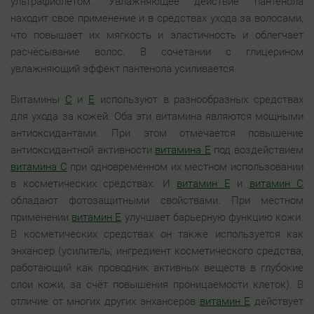
ультрафиолетом. Увлажняющее действие пантенола
находит своё применение и в средствах ухода за волосами,
что повышает их мягкость и эластичность и облегчает
расчёсывание волос. В сочетании с глицерином
увлажняющий эффект пантенола усиливается.
Витамины
С
и
Е
используют в разнообразных средствах
для ухода за кожей. Оба эти витамина являются мощными
антиоксидантами. При этом отмечается повышение
антиоксидантной активности
витамина Е
под воздействием
витамина С
при одновременном их местном использовании
в косметических средствах. И
витамин Е
и
витамин С
обладают фотозащитными свойствами. При местном
применении
витамин Е
улучшает барьерную функцию кожи.
В косметических средствах он также используется как
энхансер (усилитель; ингредиент косметического средства,
работающий как проводник активных веществ в глубокие
слои кожи, за счёт повышения проницаемости клеток). В
отличие от многих других энхансеров
витамин Е
действует