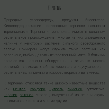
Терпены
Природные углеводороды, продукты биосинтеза.
Кислородсодержащие производные терпенов называют
терпеноидами. Терпены и терпеноиды имеют в основном
растительное происхождение. Многие из них определяют
наличие у некоторых растений сильного своеобразного
запаха. Примером могут служить такие растения как
валериана, имбирь, дягиль лекарственный, мята. В больших
количествах терпены обнаружены в эфирных маслах
растений, в смолах хвойных деревьев и каучуконосов, в
растительных пигментах и жирорастворимых витаминах.
К терпенам относятся такие широко известные вещества
как
ментол
,
камфора
,
цитраль
,
лимонен
, гуттаперча,
каротин
,
ретинол
, сквален, выделенный из печени акулы,
ангеликовая кислота и многие другие.