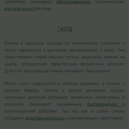
свойством, оказывают
обволакивающее
, увлажняющее,
мягчительное
действие.
Смолы
Близки к эфирным маслам по химическому строению и
часто содержатся в растениях одновременно с ними. Они
представляют собой обычно густые жидкости, липкие на
ощупь, обладающие характерным ароматным запахом.
Долго не засыхающие смолы называют бальзамами.
Много смол содержится в хвойных деревьях, в почках и
листьях березы, тополя, в других растениях. Смолы
некоторых растений обладают лечебными свойствами, в
основном оказывают выраженное
бактерицидное
и
антигнилостное действие. Так же как и слизи смолы
обладают
дезинфицирующим
и заживляющим свойствами.