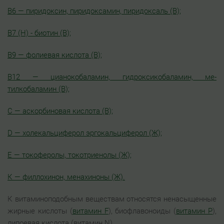
В6 — пиридоксин, пиридоксамин, пиридоксаль (В);
В7 (Н) - биотин (В);
В9 — фолиевая кислота (В);
В12 — цианокобаламин, гидроксикобаламин, ме-
тилкобаламин (В);
С — аскорбиновая кислота (В);
D — холекальциферол эргокальциферол (Ж);
Е — токоферолы, токотриенолы (Ж);
К — филлохинон, менахиноны (Ж).
К витаминоподобным веществам относятся ненасыщенные
жирные кислоты (
витамин F
), биофлавоноиды (
витамин Р
),
липоевая кислота (витамин N).