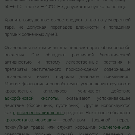
50—60°С; цветки — 40°С. Не допускается сушка на солнце.
Хранить высушенное сырьё следует в плотно укупоренной
таре, не допуская перепадов влажности и попадания
прямых солнечных лучей.
Флавоноиды не токсичны для человека при любом способе
введения. Они обладают различной биологической
активностью и потому лекарственные растения и
препараты растительного происхождения, содержащие
флавоноиды, имеют широкий диапазон применения.
Многие флавоноиды способствуют уменьшению хрупкости
кровеносных капилляров, усиливают действие
аскорбиновой кислоты
, оказывают успокаивающее
действие (боярышник, пустырник). Другие используются
как
противовоспалительное
средство. Некоторые обладают
кровоостанавливающим
свойством (водяной перец,
почечуйная трава) или служат хорошими
желчегонными
средствами (полынь, пижма). Имеются сведения о