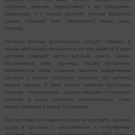
пустырник; живучка; Черноголовка) и др. Обнаружены
флавоноиды и у низших растений: зелёные водоросли
(ряски), споровые (мхи, папоротники), хвощи (хвощ
полевой).
Растения, богатые флавоноидами, следует собирать в
период наибольшего накопления в них этих веществ. В фазе
цветения собирают цветки василька синего, пижмы,
бессмертника, траву сушеницы, горцев, пустырника.
Особенностью сбора сушеницы является выдергивание
растения с корнем. Пустырник собирают при цветении
нижних цветков. В фазе полного цветения пустырника
наступает «перезревание», чашечка твердеет и становится
колючей, а сырье считается некачественным. Траву
череды собирают в период бутонизации.
При заготовке для хранения нужно использовать быструю
сушку, в сушилках с искусственным и естественным
обогревом. Плоды сушат при температуре 70—90°С, траву —