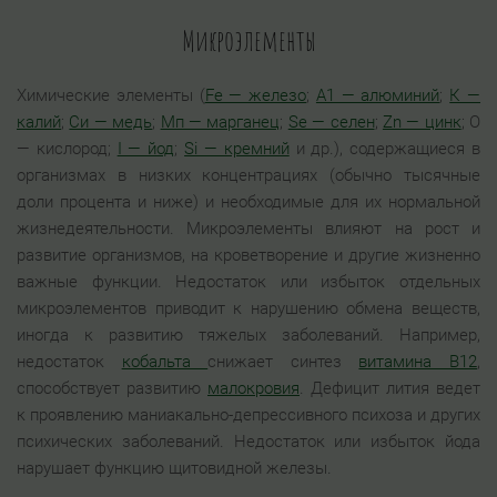
Микроэлементы
Химические элементы (
Fe — железо
;
А1 — алюминий
;
К —
калий
;
Си — медь
;
Мп — марганец
;
Se — селен
;
Zn — цинк
; О
— кислород;
I — йод
;
Si — кремний
и др.), содержащиеся в
организмах в низких концентрациях (обычно тысячные
доли процента и ниже) и необходимые для их нормальной
жизнедеятельности. Микроэлементы влияют на рост и
развитие организмов, на кроветворение и другие жизненно
важные функции. Недостаток или избыток отдельных
микроэлементов приводит к нарушению обмена веществ,
иногда к развитию тяжелых заболеваний. Например,
недостаток
кобальта
снижает синтез
витамина В12
,
способствует развитию
малокровия
. Дефицит лития ведет
к проявлению маниакально-депрессивного психоза и других
психических заболеваний. Недостаток или избыток йода
нарушает функцию щитовидной железы.