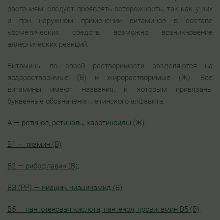
растениям, следует проявлять осторожность, так как у них
и при наружном применении витаминов в составе
косметических средств возможно возникновение
аллергических реакций.
Витамины по своей растворимости разделяются на
водорастворимые (В) и жирорастворимые (Ж). Все
витамины имеют названия, к которым привязаны
буквенные обозначения латинского алфавита:
А — ретинол, ретиналь, каротиноиды (Ж);
В1 — тиамин (В);
В2 — рибофлавин (В);
ВЗ (РР) — ниацин, ниацинамид (В);
В5 — пантотеновая кислота, пантенол, провитамин В5 (В);