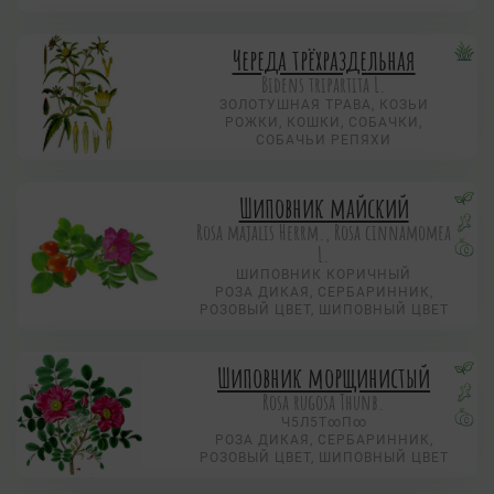
Череда трёхраздельная
Bidens tripartita L.
ЗОЛОТУШНАЯ ТРАВА, КОЗЬИ
РОЖКИ, КОШКИ, СОБАЧКИ,
СОБАЧЬИ РЕПЯХИ
Шиповник майский
Rosa majalis Herrm., Rosa cinnamomea
L.
ШИПОВНИК КОРИЧНЫЙ
РОЗА ДИКАЯ, СЕРБАРИННИК,
РОЗОВЫЙ ЦВЕТ, ШИПОВНЫЙ ЦВЕТ
Шиповник морщинистый
Rosa rugosa Thunb.
Ч5Л5Т∞П∞
РОЗА ДИКАЯ, СЕРБАРИННИК,
РОЗОВЫЙ ЦВЕТ, ШИПОВНЫЙ ЦВЕТ