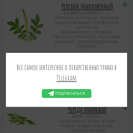
Репешок обыкновенный
Agrimonia eupatoria L., s.l
РЕПЕШОК АПТЕЧНЫЙ, РЕПЕШОК
ОБЫКНОВЕННЫЙ, РЕПЕЙНИЧЕК
АПТЕЧНЫЙ
ЗЕМЛЯНИЧНИК, ЛЕПИЛКИ,
ЛИПУЧКА, ПРИВОРОТ, РЕПЯШНИК,
СОБАЧКИ, , СОРОКА-НЕДУЖНИК,
СУДОПАР
Череда лучистая
Всё самое интересное о лекарственных травах в
Bidens radiata Thuill.
Telegram
ЧЕРЕДА ЛУЧЕВАЯ
ЗОЛОТУШНАЯ ТРАВА, КОЗЬИ
РОЖКИ, КОШКИ, СОБАЧКИ,
СОБАЧЬИ РЕПЯХИ
ПОДПИСАТЬСЯ
Череда поникшая
Bidens cernua L.
ЗОЛОТУШНАЯ ТРАВА, КОЗЬИ
РОЖКИ, КОШКИ, СОБАЧКИ,
СОБАЧЬИ РЕПЯХИ