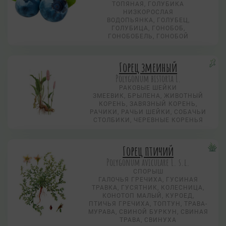
ТОПЯНАЯ, ГОЛУБИКА
НИЗКОРОСЛАЯ
ВОДОПЬЯНКА, ГОЛУБЕЦ,
ГОЛУБИЦА, ГОНОБОБ,
ГОНОБОБЕЛЬ, ГОНОБОЙ
Горец змеиный
Polygonum bistorta L.
РАКОВЫЕ ШЕЙКИ
ЗМЕЕВИК, БРЫЛЕНА, ЖИВОТНЫЙ
КОРЕНЬ, ЗАВЯЗНЫЙ КОРЕНЬ,
РАЧИКИ, РАЧЬИ ШЕЙКИ, СОБАЧЬИ
СТОЛБИКИ, ЧЕРЕВНЫЕ КОРЕНЬЯ
Горец птичий
Polygonum aviculare L. s.l.
СПОРЫШ
ГАЛОЧЬЯ ГРЕЧИХА, ГУСИНАЯ
ТРАВКА, ГУСЯТНИК, КОЛЕСНИЦА,
КОНОТОП МАЛЫЙ, КУРОЕД,
ПТИЧЬЯ ГРЕЧИХА, ТОПТУН, ТРАВА-
МУРАВА, СВИНОЙ БУРКУН, СВИНАЯ
ТРАВА, СВИНУХА