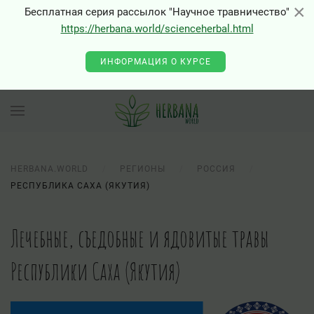
×
×
Бесплатная серия рассылок "Научное травничество"
https://herbana.world/scienceherbal.html
ИНФОРМАЦИЯ О КУРСЕ
HERBANA.WORLD
РЕГИОНЫ
РОССИЯ
РЕСПУБЛИКА САХА (ЯКУТИЯ)
Лечебные, съедобные и ядовитые травы
Республики Саха (Якутия)