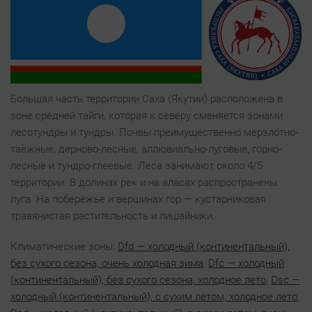
Большая часть территории Саха (Якутии) расположена в
зоне средней тайги, которая к северу сменяется зонами
лесотундры и тундры. Почвы преимущественно мерзлотно-
таёжные, дерново-лесные, аллювиально-луговые, горно-
лесные и тундро-глеевые. Леса занимают около 4/5
территории. В долинах рек и на аласах распространены
луга. На побережье и вершинах гор — кустарниковая
травянистая растительность и лишайники.
Климатические зоны:
Dfd — холодный (континентальный),
без сухого сезона, очень холодная зима
,
Dfс — холодный
(континентальный), без сухого сезона, холодное лето
,
Dsc —
холодный (континентальный), с сухим летом, холодное лето
,