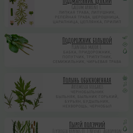
Подмаренник цепкий
Galium aparine L.
ЛИПКАЯ ТРАВА, ЛИПУШНИК,
РЕПЕЙНАЯ ТРАВА, ШЕРОШНИЦА,
ЦАРАПНИЦА, ЦЕПЛЯНКА, ПРИЛИП
Подорожник большой
Plantago major L.
БАБКА, ПРИДОРОЖНИК,
ПОПУТЧИК, ТРИПУТНИК,
СЕМИЖИЛЬНИК, ЧИРЬЕВАЯ ТРАВА
Полынь обыкновенная
Artemisia vulgaris
ЧЕРНОБЫЛЬНИК
БЫЛЬНЯК, БЫЛЬНИК ГОРЬКИЙ,
БУРЬЯН, БУДЫЛЬНИК,
НЕХВОРОЩЬ, ЧЕРНОБЫЛ
Пырей ползучий
Elytrigia repens (L.) Nevski, Agropyron