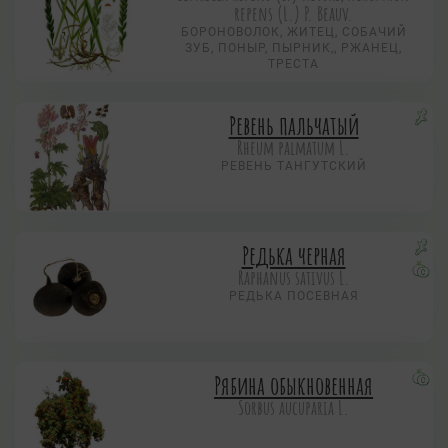
repens (L.) P. Beauv.
БОРОНОВОЛОК, ЖИТЕЦ, СОБАЧИЙ
ЗУБ, ПОНЫР, ПЫРНИК,, РЖАНЕЦ,
ТРЕСТА
Ревень пальчатый
Rheum palmatum L.
РЕВЕНЬ ТАНГУТСКИЙ
Редька черная
Raphanus sativus L.
РЕДЬКА ПОСЕВНАЯ
Рябина обыкновенная
Sorbus aucuparia L.