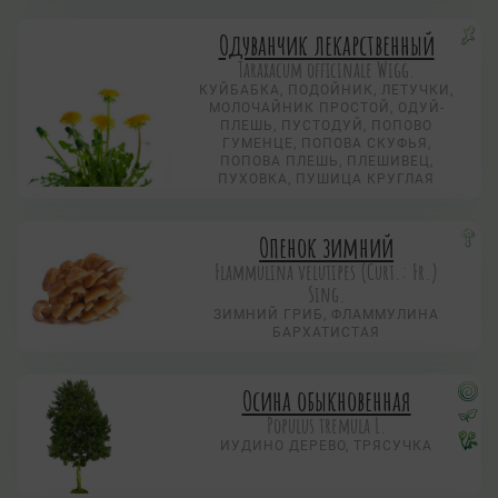
Одуванчик лекарственный
Taraxacum officinale Wigg.
КУЙБАБКА, ПОДОЙНИК, ЛЕТУЧКИ,
МОЛОЧАЙНИК ПРОСТОЙ, ОДУЙ-
ПЛЕШЬ, ПУСТОДУЙ, ПОПОВО
ГУМЕНЦЕ, ПОПОВА СКУФЬЯ,
ПОПОВА ПЛЕШЬ, ПЛЕШИВЕЦ,
ПУХОВКА, ПУШИЦА КРУГЛАЯ
Опенок зимний
Flammulina velutipes (Curt.: Fr.)
Sing.
ЗИМНИЙ ГРИБ, ФЛАММУЛИНА
БАРХАТИСТАЯ
Осина обыкновенная
Populus tremula L.
ИУДИНО ДЕРЕВО, ТРЯСУЧКА