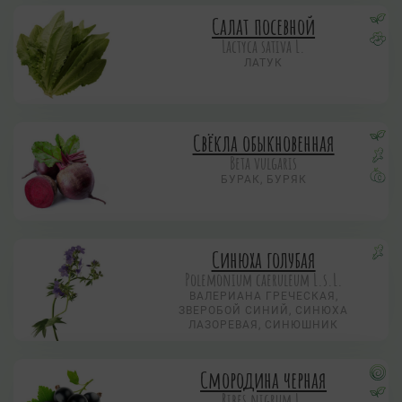
Салат посевной
Lactyca sativa L.
ЛАТУК
Свёкла обыкновенная
Beta vulgaris
БУРАК, БУРЯК
Синюха голубая
Polemonium caeruleum L.s.L.
ВАЛЕРИАНА ГРЕЧЕСКАЯ,
ЗВЕРОБОЙ СИНИЙ, СИНЮХА
ЛАЗОРЕВАЯ, СИНЮШНИК
Смородина черная
Ribes nigrum L.