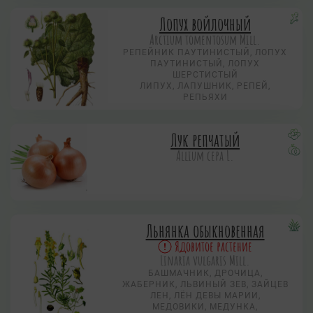
Лопух войлочный
Arctium tomentosum Mill.
РЕПЕЙНИК ПАУТИНИСТЫЙ, ЛОПУХ
ПАУТИНИСТЫЙ, ЛОПУХ
ШЕРСТИСТЫЙ
ЛИПУХ, ЛАПУШНИК, РЕПЕЙ,
РЕПЬЯХИ
Лук репчатый
Allium сера L.
Льнянка обыкновенная
Ядовитое растение
Linaria vulgaris Mill.
БАШМАЧНИК, ДРОЧИЦА,
ЖАБЕРНИК, ЛЬВИНЫЙ ЗЕВ, ЗАЙЦЕВ
ЛЕН, ЛЁН ДЕВЫ МАРИИ,
МЕДОВИКИ, МЕДУНКА,