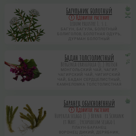
Багульник болотный
Ядовитое растение
Ledum palustre L. s.l.
БАГУН, БАГУЛА, БОЛОТНЫЙ
БОЛИГОЛОВ, БОЛОТНАЯ ОДУРЬ,
ДУРМАН БОЛОТНЫЙ
Бадан толстолистный
Bergenia crassifolia (L.) Fritsch
МОНГОЛЬСКИЙ ЧАЙ, ЧАГИР,
ЧАГИРСКИЙ ЧАЙ, ЧИГИРСКИЙ
ЧАЙ, БАДАН СЕРДЦЕЛИСТНЫЙ,
КАМНЕЛОМКА ТОЛСТОЛИСТНАЯ
Баранец обыкновенный
Ядовитое растение
Huperzia selago (L.) Bernh. ex Schrank
et Mart., Lycopodium selago L
ПЛАУН-БАРАНЕЦ
ВОРОНЕЦ ДИКИЙ, ДЕРЯБНИК,