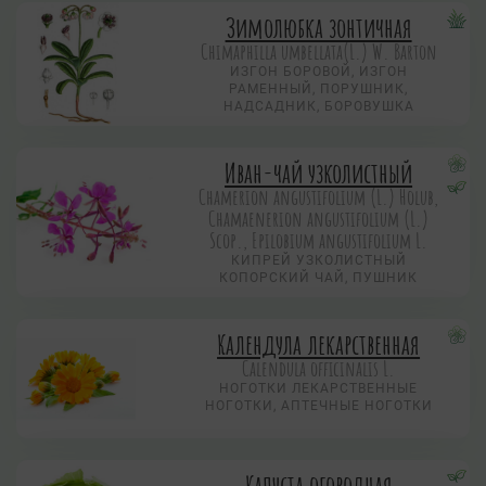
Зимолюбка зонтичная
Chimaphilla umbellata(L.) W. Barton
ИЗГОН БОРОВОЙ, ИЗГОН
РАМЕННЫЙ, ПОРУШНИК,
НАДСАДНИК, БОРОВУШКА
Иван-чай узколистный
Chamerion angustifolium (L.) Holub,
Chamaenerion angustifolium (L.)
Scop., Epilobium angustifolium L.
КИПРЕЙ УЗКОЛИСТНЫЙ
КОПОРСКИЙ ЧАЙ, ПУШНИК
Календула лекарственная
Calendula officinalis L.
НОГОТКИ ЛЕКАРСТВЕННЫЕ
НОГОТКИ, АПТЕЧНЫЕ НОГОТКИ
Капуста огородная