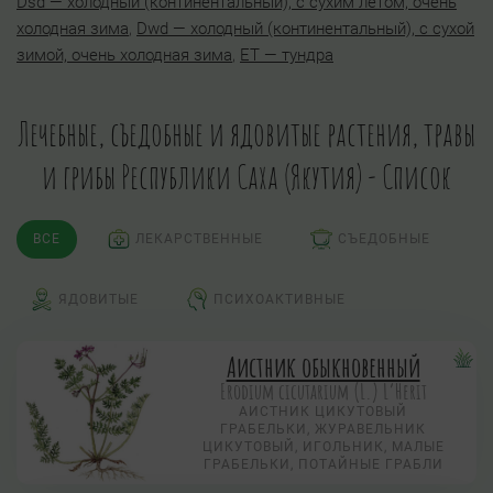
Dsd — холодный (континентальный), с сухим летом, очень
холодная зима
,
Dwd — холодный (континентальный), с сухой
зимой, очень холодная зима
,
ET — тундра
Лечебные, съедобные и ядовитые растения, травы
и грибы Республики Саха (Якутия) - Список
ВСЕ
ЛЕКАРСТВЕННЫЕ
СЪЕДОБНЫЕ
ЯДОВИТЫЕ
ПСИХОАКТИВНЫЕ
Аистник обыкновенный
Erodium cicutarium (L.) L’Herit
АИСТНИК ЦИКУТОВЫЙ
ГРАБЕЛЬКИ, ЖУРАВЕЛЬНИК
ЦИКУТОВЫЙ, ИГОЛЬНИК, МАЛЫЕ
ГРАБЕЛЬКИ, ПОТАЙНЫЕ ГРАБЛИ