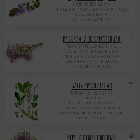
Glechoma hederacea L.
ГРУДНАЯ ТРАВА, ОПУХОВАЯ ТРАВА,
СОБАЧЬЯ МЯТА,
СОРОКОНЕДУЖНИК
Валериана лекарственная
Valeriana officinalis L. s.l.
БАЛДРИАН, БАЛДЫРЬЯН,
АВЕРЬЯН, КОШАЧЬЯ ТРАВА,
КОШАЧИЙ КОРЕНЬ, МАУН,
АПТЕЧНЫЙ МЯУН
Вахта трехлистная
Menyanthes trifoliata L.
ТРИФОЛЬ
БОБОВНИК, ВОДЯНОЙ
ТРИЛИСТНИК, ВАХТА-ТРАВА,
КАПУСТА, ЖЕНСКИЙ ЖАБНИК,
ЧАХОТОЧНИК
Вереск обыкновенный