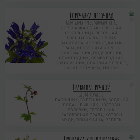
Горечавка легочная
Gentiana pneumonanthe L.
ГОРЕЧАВКА ОБЫКНОВЕННАЯ,
СОКОЛЬНИЦА ЛЁГОЧНАЯ,
ГОРЕЧАВКА ЛАЗОРЕВАЯ
ВАСИЛИСА, ИСКОПЫТ, КАЗАК-
ТРАВА, КРЕСТОВЫЙ КОРЕНЬ,
ЛИХОМАННИК, ПОДВЗОРНИК,
СЕМИПОДНИК, СЕМИУГОДНИК,
СОКОЛИННИК, СОКОЛИЙ ПЕРЕЛЕТ,
СИНИЕ ПЕТУШКИ, ТИРЛИЧ
Гравилат речной
Geum rivale L.
БАБОЧНИК, БУБЕНЧИКИ, ВОДЯНОЙ
БОДАН, ВЫШНЯК, ЧОРТОВЫ
ГОЛОВКИ, ГРЕБЕННИК,
ЗАГОВОРНАЯ ТРАВА, КОТОВЫ
МУДИ, ПОНИКНИЦА, РЕПЕЕК
Грушанка круглолистная