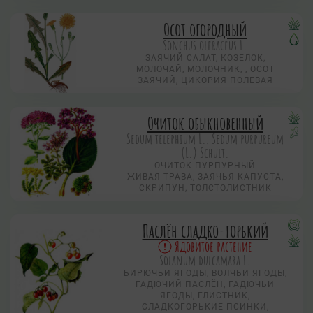
Осот огородный
Sonchus oleraceus L.
ЗАЯЧИЙ САЛАТ, КОЗЕЛОК,
МОЛОЧАЙ, МОЛОЧНИК, , ОСОТ
ЗАЯЧИЙ, ЦИКОРИЯ ПОЛЕВАЯ
Очиток обыкновенный
Sedum telephium L., Sedum purpureum
(L.) Schult.
ОЧИТОК ПУРПУРНЫЙ
ЖИВАЯ ТРАВА, ЗАЯЧЬЯ КАПУСТА,
СКРИПУН, ТОЛСТОЛИСТНИК
Паслён сладко-горький
Ядовитое растение
Solanum dulcamara L.
БИРЮЧЬИ ЯГОДЫ, ВОЛЧЬИ ЯГОДЫ,
ГАДЮЧИЙ ПАСЛЁН, ГАДЮЧЬИ
ЯГОДЫ, ГЛИСТНИК,
СЛАДКОГОРЬКИЕ ПСИНКИ,