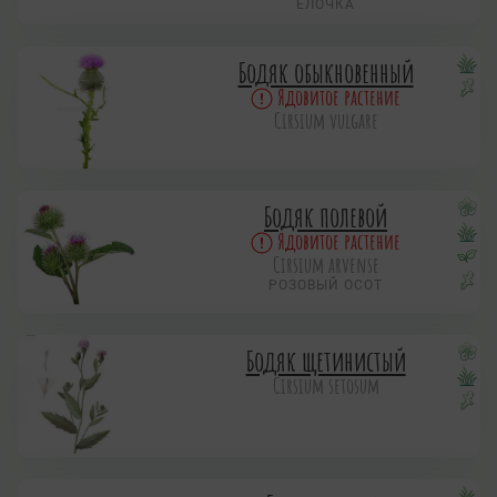
ЕЛОЧКА
Бодяк обыкновенный
Ядовитое растение
Cirsium vulgare
Бодяк полевой
Ядовитое растение
Cirsium arvense
РОЗОВЫЙ ОСОТ
Бодяк щетинистый
Cirsium setosum