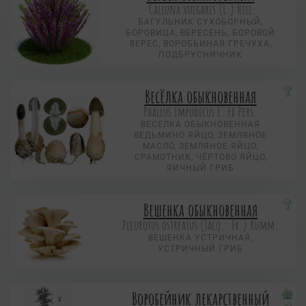
Calluna vulgaris (L.) Hill
БАГУЛЬНИК СУХОБОРНЫЙ,
БОРОВИЦА, ВЕРЕСЕНЬ, БОРОВОЙ
ВЕРЕС, ВОРОБЬИНАЯ ГРЕЧУХА,
ПОДБРУСНИЧНИК
Весёлка обыкновенная
Phallus impudicus L. ex Pers.
ВЕСЕЛКА ОБЫКНОВЕННАЯ
ВЕДЬМИНО ЯЙЦО, ЗЕМЛЯНОЕ
МАСЛО, ЗЕМЛЯНОЕ ЯЙЦО,
СРАМОТНИК, ЧЁРТОВО ЯЙЦО,
ЯИЧНЫЙ ГРИБ
Вешенка обыкновенная
Pleurotus ostreatus (Jacq.: Fr.) Kumm.
ВЕШЕНКА УСТРИЧНАЯ,
УСТРИЧНЫЙ ГРИБ
Воробейник лекарственный