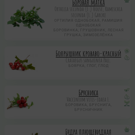
Боровая матка
Orthilia secunda (L.) House, Ramischia
secunda (L.) Garсke
ОРТИЛИЯ ОДНОБОКАЯ, РАМИШИЯ
ОДНОБОКАЯ
БОРОВИНКА, ГРУШОВНИК, ЛЕСНАЯ
ГРУШКА, ЗИМОЗЕЛЁНКА
Боярышник кроваво-красный
Crataegus sanguinea Pall.
БОЯРКА, ГЛОГ, ГЛОД
Брусника
Vaccinium vitis-idaea L.
БОРОВИКА, БРУСНИГА,
БРУСНИЧНИК
Будра плющевидная