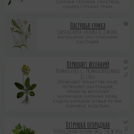
СОРОЧЬИ СЕРЕЖКИ, СЛАСТИХА,
СЛАДКО-ГОРЬКАЯ ТРАВА
Пастушья сумка
Capsella bursa-pastoris (L.) Medik.
ВОРОБЬИНОЕ ОКО, CУМОЧНИК
ПАСТУШИЙ
Первоцвет весенний
Primula veris L., Primula officinalis
(L.) Hill
ПЕРВОЦВЕТ ЛЕКАРСТВЕННЫЙ,
ПЕРВОЦВЕТ НАСТОЯЩИЙ,
ПРИМУЛА ВЕСЕННЯЯ
БАРАНЧИКИ, БАРАНЬЯ ТРАВА,
КУДЕЛЬ БАРАШКИ, БОЖЬИ РУЧКИ,
КЛЮЧИКИ, КУДЕЛЬКА
Петрушка огородная
Petroselinum crispum (Mill.) A.W.Hill