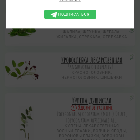
СЕВЕРНЫЙ ГРАНАТ
ПОДПИСАТЬСЯ
Крапива двудомная
Urtica dioica L.
ЖАЛИВА, ЖГУНКА, ЖЕГАЛА,
ЖИГАЛКА, СТРЕКАВА, СТРЕКАВКА
Кровохлебка лекарственная
Sanguisorba officinalis L.
КРАСНОГОЛОВНИК,
ЧЕРНОГОЛОВНИК, ШИШЕЧКИ
Купена душистая
Ядовитое растение
Polygonatum odoratum (Mill.) Druce,
Polygonatum officinale All.
КУПЕНА ЛЕКАРСТВЕННАЯ
ВОЛЧЬИ ГЛАЗКИ, ВОЛЧЬИ ЯГОДЫ,
ВОРОНОВЫ ГЛАЗКИ, ВОРОНОВЫ