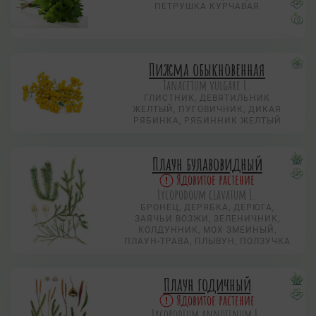
ПЕТРУШКА КУРЧАВАЯ
Пижма обыкновенная
Tanacetum vulgare L.
ГЛИСТНИК, ДЕВЯТИЛЬНИК
ЖЕЛТЫЙ, ПУГОВИЧНИК, ДИКАЯ
РЯБИНКА, РЯБИННИК ЖЕЛТЫЙ
Плаун булавовидный
Ядовитое растение
Lycopodoum clavatum L.
БРОНЕЦ, ДЕРЯБКА, ДЕРЮГА,
ЗАЯЧЬИ ВОЗЖИ, ЗЕЛЕНИЧНИК,
КОЛДУННИК, МОХ ЗМЕИНЫЙ,
ПЛАУН-ТРАВА, ПЛЫВУН, ПОЛЗУЧКА
Плаун годичный
Ядовитое растение
Lycopodium annotinum L.