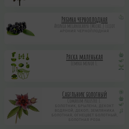
Рябина черноплодная
Aronia melanocarpa (Michx.) Elliot
АРОНИЯ ЧЕРНОПЛОДНАЯ
Ряска маленькая
Lemna minor L.
Сабельник болотный
Comarum palustre L.
БОЛОТНИК, БРЫЛЕНА, ДЕКОКТ
ВОДЯНОЙ, ДЕКОП, ЗЕМЛЯНИКА
БОЛОТНАЯ, ОГНЕЦВЕТ БОЛОТНЫЙ,
БОЛОТНАЯ РОЗА