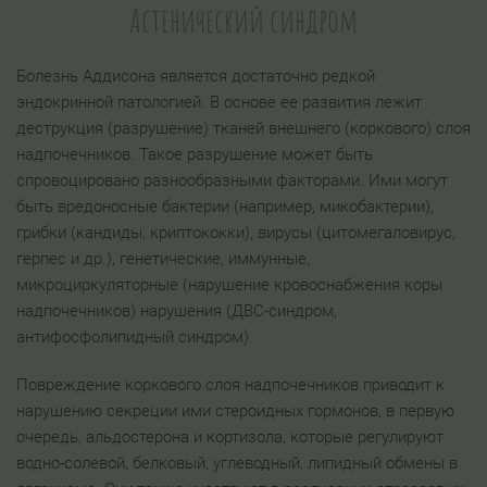
Астенический синдром
Болезнь Аддисона является достаточно редкой
эндокринной патологией. В основе ее развития лежит
деструкция (разрушение) тканей внешнего (коркового) слоя
надпочечников. Такое разрушение может быть
спровоцировано разнообразными факторами. Ими могут
быть вредоносные бактерии (например, микобактерии),
грибки (кандиды, криптококки), вирусы (цитомегаловирус,
герпес и др.), генетические, иммунные,
микроциркуляторные (нарушение кровоснабжения коры
надпочечников) нарушения (ДВС-синдром,
антифосфолипидный синдром).
Повреждение коркового слоя надпочечников приводит к
нарушению секреции ими стероидных гормонов, в первую
очередь, альдостерона и кортизола, которые регулируют
водно-солевой, белковый, углеводный, липидный обмены в