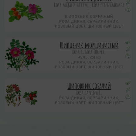
Rosa majalis Herrm., Rosa cinnamomea
L.
ШИПОВНИК КОРИЧНЫЙ
РОЗА ДИКАЯ, СЕРБАРИННИК,
РОЗОВЫЙ ЦВЕТ, ШИПОВНЫЙ ЦВЕТ
Шиповник морщинистый
Rosa rugosa Thunb.
Ч5Л5Т∞П∞
РОЗА ДИКАЯ, СЕРБАРИННИК,
РОЗОВЫЙ ЦВЕТ, ШИПОВНЫЙ ЦВЕТ
Шиповник собачий
Rosa canina L.
РОЗА ДИКАЯ, СЕРБАРИННИК,
РОЗОВЫЙ ЦВЕТ, ШИПОВНЫЙ ЦВЕТ