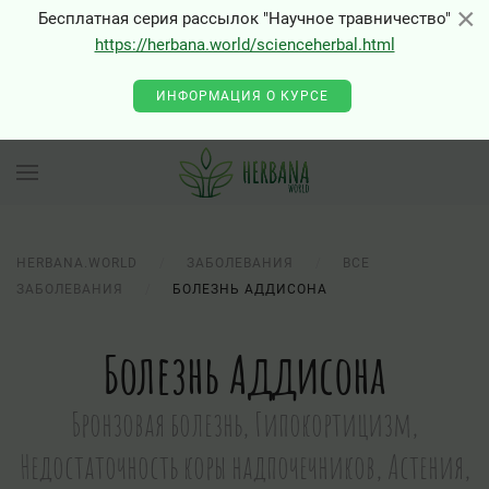
×
×
Бесплатная серия рассылок "Научное травничество"
https://herbana.world/scienceherbal.html
ИНФОРМАЦИЯ О КУРСЕ
HERBANA.WORLD
ЗАБОЛЕВАНИЯ
ВСЕ
ЗАБОЛЕВАНИЯ
БОЛЕЗНЬ АДДИСОНА
Болезнь Аддисона
Бронзовая болезнь, Гипокортицизм,
Недостаточность коры надпочечников, Астения,