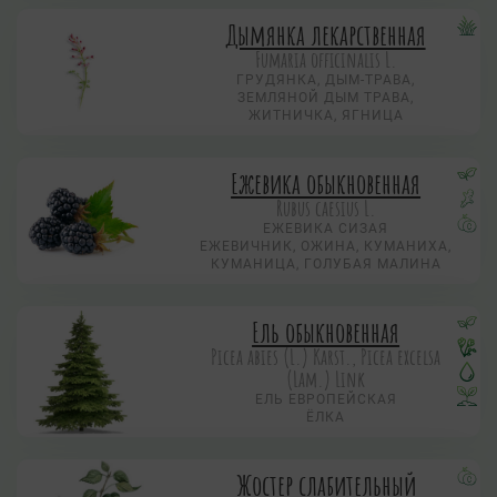
Дымянка лекарственная
Fumaria officinalis L.
ГРУДЯНКА, ДЫМ-ТРАВА,
ЗЕМЛЯНОЙ ДЫМ ТРАВА,
ЖИТНИЧКА, ЯГНИЦА
Ежевика обыкновенная
Rubus caesius L.
ЕЖЕВИКА СИЗАЯ
ЕЖЕВИЧНИК, ОЖИНА, КУМАНИХА,
КУМАНИЦА, ГОЛУБАЯ МАЛИНА
Ель обыкновенная
Picea abies (L.) Karst., Picea excelsa
(Lam.) Link
ЕЛЬ ЕВРОПЕЙСКАЯ
ЁЛКА
Жостер слабительный