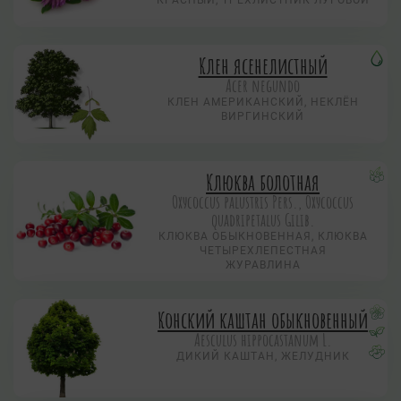
КРАСНЫЙ, ТРЕХЛИСТНИК ЛУГОВОЙ
Клен ясенелистный
Acer negundo
КЛЕН АМЕРИКАНСКИЙ, НЕКЛЁН
ВИРГИНСКИЙ
Клюква болотная
Охусоccus palustris Pers., Охусоccus
quadripetalus Gilib.
КЛЮКВА ОБЫКНОВЕННАЯ, КЛЮКВА
ЧЕТЫРЕХЛЕПЕСТНАЯ
ЖУРАВЛИНА
Конский каштан обыкновенный
Aesculus hippocastanum L.
ДИКИЙ КАШТАН, ЖЕЛУДНИК