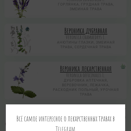
ГОРЛЯНКА, ГРУДНАЯ ТРАВА,
ЗМЕИНАЯ ТРАВА
Вероника дубравная
Veronica chamaedrys L.
АНЮТИНЫ ГЛАЗКИ, ЗМЕИНАЯ
ТРАВА, СЕРДЕЧНАЯ ТРАВА
Вероника лекарственная
Veronica officinalis L.
ДУБРОВКА АПТЕЧНАЯ,
ВЕРЕВОЧНИК, ЛЕЖАЧКА,
РАСХОДНИК ПОЛЬНЫЙ, УРОЧНАЯ
ТРАВА
Вишня обыкновенная
Всё самое интересное о лекарственных травах в
Cerasus vulgaris Mill., Prunus cerasus L.
ВИШЕНЬЕ
Telegram