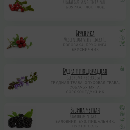
Crataegus sanguinea Pall.
БОЯРКА, ГЛОГ, ГЛОД
Брусника
Vaccinium vitis-idaea L.
БОРОВИКА, БРУСНИГА,
БРУСНИЧНИК
Будра плющевидная
Glechoma hederacea L.
ГРУДНАЯ ТРАВА, ОПУХОВАЯ ТРАВА,
СОБАЧЬЯ МЯТА,
СОРОКОНЕДУЖНИК
Бузина черная
Sambucus nigra L.
БАЛОВНИК, БУЗ, ПИЩАЛЬНИК,
ПУСТОРОСЛЬ