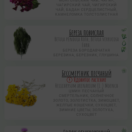
МОНГОЛЬСКИЙ ЧАЙ, ЧАГИР,
ЧАГИРСКИЙ ЧАЙ, ЧИГИРСКИЙ
ЧАЙ, БАДАН СЕРДЦЕЛИСТНЫЙ,
КАМНЕЛОМКА ТОЛСТОЛИСТНАЯ
Береза повислая
Betula pendula Roth, Betula verrucosa
Ehrh.
БЕРЕЗА БОРОДАВЧАТАЯ
БЕРЕЗИНА, БЕРЕЗНИК, ГЛУШИНА.
Бессмертник песчаный
Ядовитое растение
Helichrysum arenarium (L.) Moench
ЦМИН ПЕСЧАНЫЙ
СМЕРТЕЛЬНИК, СОЛНЕЧНОЕ
ЗОЛОТО, ЗОЛОТИСТКА, ЗИМОЦВЕТ,
ЖЕЛТЫЕ КОШЕЧКИ, СУХОЦВЕТ,
ЗИМНИЕ ЦВЕТЫ, ЗОЛОТУХА,
СУХОЦВЕТ