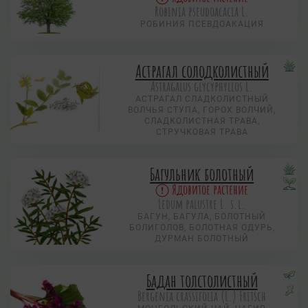
Robinia pseudoacacia L.
РОБИНИЯ ПСЕВДОАКАЦИЯ
Астрагал солодколистный
Astragalus glycyphyllos L.
АСТРАГАЛ СЛАДКОЛИСТНЫЙ
ВОЛЧЬЯ СТУПА, ГОРОХ ВОЛЧИЙ,
СЛАДКОЛИСТНАЯ ТРАВА,
СТРУЧКОВАЯ ТРАВА
Багульник болотный
Ядовитое растение
Ledum palustre L. s.l.
БАГУН, БАГУЛА, БОЛОТНЫЙ
БОЛИГОЛОВ, БОЛОТНАЯ ОДУРЬ,
ДУРМАН БОЛОТНЫЙ
Бадан толстолистный
Bergenia crassifolia (L.) Fritsch