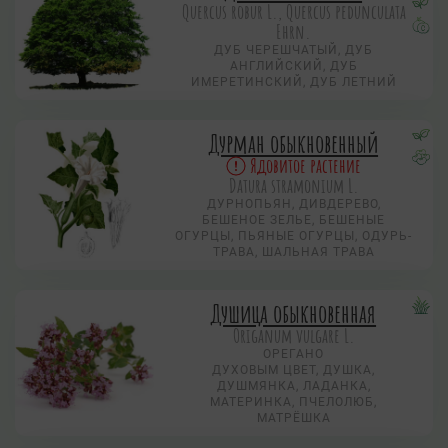
Quercus robur L., Quercus pedunculata
Ehrn.
ДУБ ЧЕРЕШЧАТЫЙ, ДУБ
АНГЛИЙСКИЙ, ДУБ
ИМЕРЕТИНСКИЙ, ДУБ ЛЕТНИЙ
Дурман обыкновенный
Ядовитое растение
Datura stramonium L.
ДУРНОПЬЯН, ДИВДЕРЕВО,
БЕШЕНОЕ ЗЕЛЬЕ, БЕШЕНЫЕ
ОГУРЦЫ, ПЬЯНЫЕ ОГУРЦЫ, ОДУРЬ-
ТРАВА, ШАЛЬНАЯ ТРАВА
Душица обыкновенная
Origanum vulgare L.
ОРЕГАНО
ДУХОВЫМ ЦВЕТ, ДУШКА,
ДУШМЯНКА, ЛАДАНКА,
МАТЕРИНКА, ПЧЕЛОЛЮБ,
МАТРЁШКА