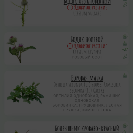
Бодяк обыкновенный
Ядовитое растение
Cirsium vulgare
Бодяк полевой
Ядовитое растение
Cirsium arvense
РОЗОВЫЙ ОСОТ
Боровая матка
Orthilia secunda (L.) House, Ramischia
secunda (L.) Garсke
ОРТИЛИЯ ОДНОБОКАЯ, РАМИШИЯ
ОДНОБОКАЯ
БОРОВИНКА, ГРУШОВНИК, ЛЕСНАЯ
ГРУШКА, ЗИМОЗЕЛЁНКА
Боярышник кроваво-красный