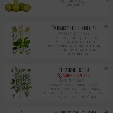
Pyrus communis L.
ДУЛЯ, ГЛИВА
Грушанка круглолистная
Pyrola rotundifolia L.
БОРОВОЙ БРОНЕЦ, ГРУШКА,
ГРУШОВКА, ЖИВАЯ ТРАВА,
ЗИМОЗЕЛЁНКА, ПОДКОПЫТНИК,
СОРОКОНЕДУЖНАЯ ТРАВА,
ЯБЛОНЬКА ЛЕСНАЯ
Грыжник голый
Ядовитое растение
Herniaria glabra L.
БАХРАМОЧНАЯ ТРАВА, ГЛАДУН,
ГРЫЖОВНИК, КИЛЬНАЯ ТРАВА,
СОБАЧЬЕ МЫЛО, ПОЛЕВОЕ МЫЛЬЦЕ,
ОСТУДНИК, ПУСТОХЛЁБКА
Дербенник иволистный