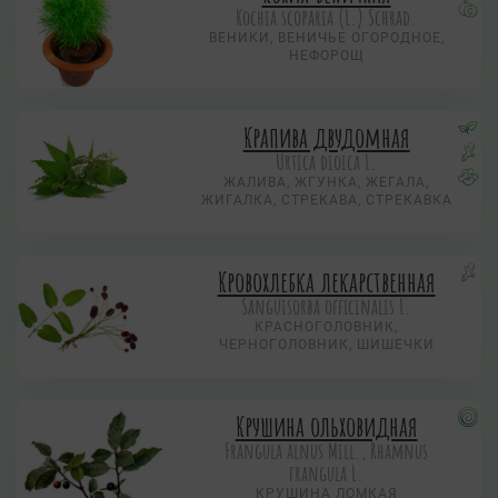
Коchia scoparia (L.) Schrad.
ВЕНИКИ, ВЕНИЧЬЕ ОГОРОДНОЕ,
НЕФОРОЩ
Крапива двудомная
Urtica dioica L.
ЖАЛИВА, ЖГУНКА, ЖЕГАЛА,
ЖИГАЛКА, СТРЕКАВА, СТРЕКАВКА
Кровохлебка лекарственная
Sanguisorba officinalis L.
КРАСНОГОЛОВНИК,
ЧЕРНОГОЛОВНИК, ШИШЕЧКИ
Крушина ольховидная
Frangula alnus Mill., Rhamnus
frangula L.
КРУШИНА ЛОМКАЯ