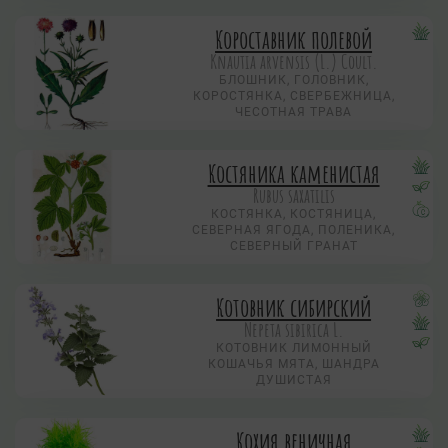
Короставник полевой
Knautia arvensis (L.) Coult.
БЛОШНИК, ГОЛОВНИК,
КОРОСТЯНКА, СВЕРБЕЖНИЦА,
ЧЕСОТНАЯ ТРАВА
Костяника каменистая
Rubus saxatilis
КОСТЯНКА, КОСТЯНИЦА,
СЕВЕРНАЯ ЯГОДА, ПОЛЕНИКА,
СЕВЕРНЫЙ ГРАНАТ
Котовник сибирский
Nepeta sibirica L.
КОТОВНИК ЛИМОННЫЙ
КОШАЧЬЯ МЯТА, ШАНДРА
ДУШИСТАЯ
Кохия веничная