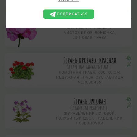
ПОДПИСАТЬСЯ
Герань Роберта
Geranium robertianum L.
АИСТОВ КЛЮВ, ВОНЮЧКА,
ЛИПОВАЯ ТРАВА
Герань кроваво-красная
Geranium sanguineum L.
ЛОМОТНАЯ ТРАВА, КОСТОЛОМ,
НЕДУЖНАЯ ТРАВА, СУСТАВНИЦА
ЧЕЛОВЕЧЬЯ
Герань луговая
Geranium pratense L.
ЖУРАВЕЛЬНИК ЛУГОВОЙ,
ГОЛУБИНЫЙ ЦВЕТ, ГРАБЕЛЬНИК,
ПОЗВОНОЧКИ