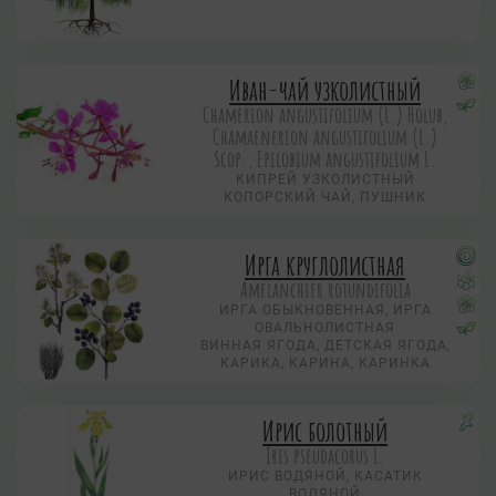
Иван-чай узколистный
Chamerion angustifolium (L.) Holub,
Chamaenerion angustifolium (L.)
Scop., Epilobium angustifolium L.
КИПРЕЙ УЗКОЛИСТНЫЙ
КОПОРСКИЙ ЧАЙ, ПУШНИК
Ирга круглолистная
Amelanchier rotundifolia
ИРГА ОБЫКНОВЕННАЯ, ИРГА
ОВАЛЬНОЛИСТНАЯ
ВИННАЯ ЯГОДА, ДЕТСКАЯ ЯГОДА,
КАРИКА, КАРИНА, КАРИНКА
Ирис болотный
Iris pseudacorus L.
ИРИС ВОДЯНОЙ, КАСАТИК
ВОДЯНОЙ