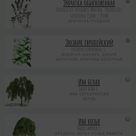
Зубчатка обыкновенная
Odontites vulgaris Moenh, Odontites
serotina (Lam.) Dum
ЗУБЧАТКА ПОЗДНЯЯ
Зюзник европейский
Lycopus europaeus L.
ВОДЯНАЯ ШАНДРА, ДИКИЙ
МАТОЧНИК, КРАПИВА БОЛОТНАЯ
Ива белая
Salix alba L.
ИВА СЕРЕБРИСТАЯ
ВЕТЛА
Ива козья
Salix caprea L.
БРЕДИНА, ВЕРБА КОЗЬЯ, РАКИТА