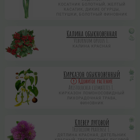
КОСАТНИК БОЛОТНЫЙ, ЖЕЛТЫЙ
КАСАТИК, ДИКИЕ ОГУРЦЫ,
ПЕТУШКИ, БОЛОТНЫЙ ФИНОВНИК
Калина обыкновенная
Viburnum opulus L.
КАЛИНА КРАСНАЯ
Кирказон обыкновенный
Ядовитое растение
Aristolochia clematitis L.
КИРКАЗОН ЛОМОНОСОВИДНЫЙ
ЛИХОРАДОЧНАЯ ТРАВА,
ФИНОВНИК
Клевер луговой
Trifolium pratense L.
ДЯТЛИНА КРАСНАЯ, ДЯТЕЛЬНИК