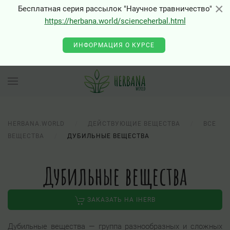
×
×
Бесплатная серия рассылок "Научное травничество"
https://herbana.world/scienceherbal.html
ИНФОРМАЦИЯ О КУРСЕ
HERBANA.WORLD
ДЕЙСТВУЮЩИЕ ВЕЩЕСТВА
ВСЕ
ВЕЩЕСТВА
ДУБИЛЬНЫЕ ВЕЩЕСТВА
Дубильные вещества
ЗАКАЗАТЬ НА IHERB
Дубильные вещества — группа разнообразных и сложных