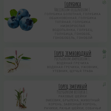
Голубика
Vaccinium uliginosum L.
ГОЛУБИКА БОЛОТНАЯ, ГОЛУБИКА
ОБЫКНОВЕННАЯ, ГОЛУБИКА
ТОПЯНАЯ, ГОЛУБИКА
НИЗКОРОСЛАЯ
ВОДОПЬЯНКА, ГОЛУБЕЦ,
ГОЛУБИЦА, ГОНОБОБ,
ГОНОБОБЕЛЬ, ГОНОБОЙ
Горец земноводный
Polygonum amphibium L.
ВОДЯНАЯ ГРЕЧИХА
ВОДЯНАЯ ГРЕЧИХА, УЖОВНИК,
УТЕВНИК, ЩУЧЬЯ ТРАВА
Горец змеиный
Polygonum bistorta L.
РАКОВЫЕ ШЕЙКИ
ЗМЕЕВИК, БРЫЛЕНА, ЖИВОТНЫЙ
КОРЕНЬ, ЗАВЯЗНЫЙ КОРЕНЬ,
РАЧИКИ, РАЧЬИ ШЕЙКИ, СОБАЧЬИ