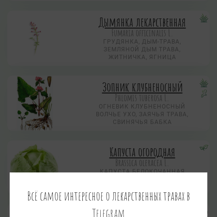
Дымянка лекарственная
Fumaria officinalis L.
ГРУДЯНКА, ДЫМ-ТРАВА,
ЗЕМЛЯНОЙ ДЫМ ТРАВА,
ЖИТНИЧКА, ЯГНИЦА
Зопник клубненосный
Phlomis tuberosa L.
ОГНЕВИК КЛУБНЕНОСНЫЙ
ВОЛЧЬЕ УХО, ЗАЯЧЬЯ ТРАВА,
СВИНЯЧЬЯ БАБКА
Капуста огородная
Brassica oleracea L.
КАПУСТА БЕЛОКОЧАННАЯ
Всё самое интересное о лекарственных травах в
Telegram
Клюква болотная