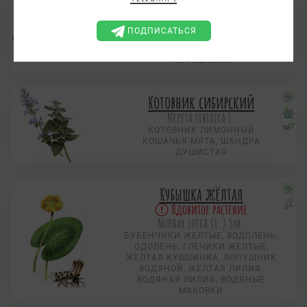
Охусоccus palustris Pers., Охусоccus
quadripetalus Gilib.
ПОДПИСАТЬСЯ
КЛЮКВА ОБЫКНОВЕННАЯ, КЛЮКВА
ЧЕТЫРЕХЛЕПЕСТНАЯ
ЖУРАВЛИНА
Котовник сибирский
Nepeta sibirica L.
КОТОВНИК ЛИМОННЫЙ
КОШАЧЬЯ МЯТА, ШАНДРА
ДУШИСТАЯ
Кубышка жёлтая
Ядовитое растение
Nuphar lutea (L.) Sm.
БУБЕНЧИКИ ЖЕЛТЫЕ, ВОДОЛЕНЬ,
ОДОЛЕНЬ, ГЛЕЧИКИ ЖЕЛТЫЕ,
ЖЕЛТАЯ КУВШИНКА, ЛОПУШНИК
ВОДЯНОЙ, ЖЕЛТАЯ ЛИЛИЯ,
ВОДЯНАЯ ЛИЛИЯ, ВОДЯНЫЕ
МАКОВКИ