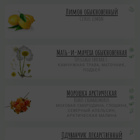
Лимон обыкновенный
Citrus limon
Мать-и-мачеха обыкновенная
Tussilago farfara L.
КАМЧУЖНАЯ ТРАВА, МАТОЧНИК,
ПОДБЕЛ
Морошка арктическая
Rubus chamaemorus
МОХОВАЯ СМОРОДИНА, ГЛОШИНА,
СЕВЕРНЫЙ АПЕЛЬСИН,
АРКТИЧЕСКАЯ МАЛИНА
Одуванчик лекарственный