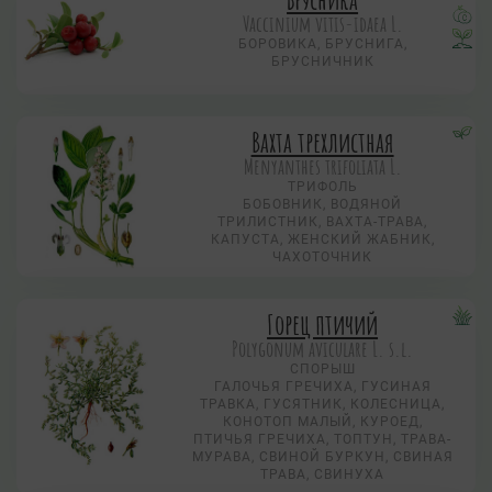
Vaccinium vitis-idaea L.
БОРОВИКА, БРУСНИГА,
БРУСНИЧНИК
Вахта трехлистная
Menyanthes trifoliata L.
ТРИФОЛЬ
БОБОВНИК, ВОДЯНОЙ
ТРИЛИСТНИК, ВАХТА-ТРАВА,
КАПУСТА, ЖЕНСКИЙ ЖАБНИК,
ЧАХОТОЧНИК
Горец птичий
Polygonum aviculare L. s.l.
СПОРЫШ
ГАЛОЧЬЯ ГРЕЧИХА, ГУСИНАЯ
ТРАВКА, ГУСЯТНИК, КОЛЕСНИЦА,
КОНОТОП МАЛЫЙ, КУРОЕД,
ПТИЧЬЯ ГРЕЧИХА, ТОПТУН, ТРАВА-
МУРАВА, СВИНОЙ БУРКУН, СВИНАЯ
ТРАВА, СВИНУХА