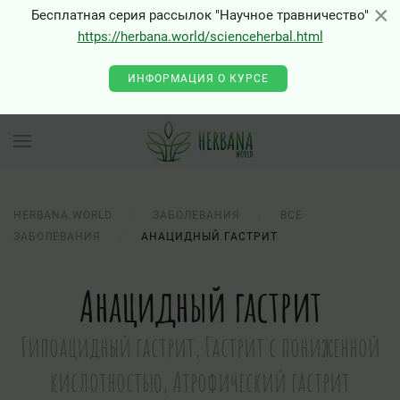
×
×
Бесплатная серия рассылок "Научное травничество"
https://herbana.world/scienceherbal.html
ИНФОРМАЦИЯ О КУРСЕ
HERBANA.WORLD
ЗАБОЛЕВАНИЯ
ВСЕ
ЗАБОЛЕВАНИЯ
АНАЦИДНЫЙ ГАСТРИТ
Анацидный гастрит
Гипоацидный гастрит, Гастрит с пониженной
кислотностью, Атрофический гастрит