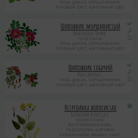
РОЗА ДИКАЯ, СЕРБАРИННИК,
РОЗОВЫЙ ЦВЕТ, ШИПОВНЫЙ ЦВЕТ
Шиповник морщинистый
Rosa rugosa Thunb.
Ч5Л5Т∞П∞
РОЗА ДИКАЯ, СЕРБАРИННИК,
РОЗОВЫЙ ЦВЕТ, ШИПОВНЫЙ ЦВЕТ
Шиповник собачий
Rosa canina L.
РОЗА ДИКАЯ, СЕРБАРИННИК,
РОЗОВЫЙ ЦВЕТ, ШИПОВНЫЙ ЦВЕТ
Ястребинка волосистая
Hieracium pilosella L.
ВОЛОСЯТНИК,
ЖЕЛТОМОХОРОЧНИК,
НЕДОЗРЕЛКА, БОРОВЫЕ
КУВШИНЧИКИ, МЫШЬЕ УШКО,