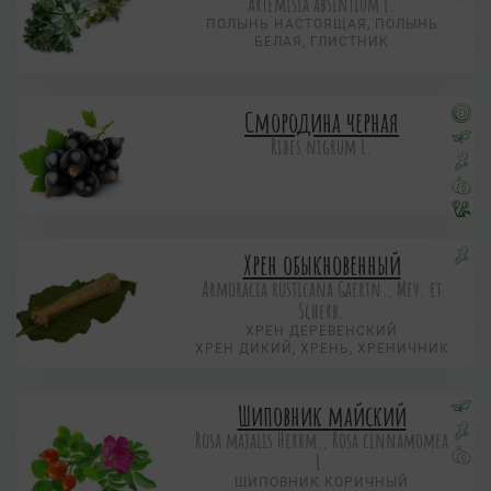
Artemisia absintium L.
ПОЛЫНЬ НАСТОЯЩАЯ, ПОЛЫНЬ
БЕЛАЯ, ГЛИСТНИК
Смородина черная
Ribes nigrum L.
Хрен обыкновенный
Armoracia rusticana Gaertn., Меу. et
Scherb.
ХРЕН ДЕРЕВЕНСКИЙ
ХРЕН ДИКИЙ, ХРЕНЬ, ХРЕНИЧНИК
Шиповник майский
Rosa majalis Herrm., Rosa cinnamomea
L.
ШИПОВНИК КОРИЧНЫЙ