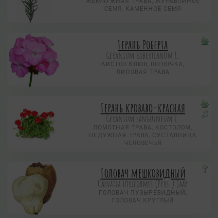
ЖЕМЧУЖНАЯ ТРАВА, ЖУРАВЛИНОЕ
СЕМЯ, КАМЕННОЕ СЕМЯ
Герань Роберта
Geranium robertianum L.
АИСТОВ КЛЮВ, ВОНЮЧКА,
ЛИПОВАЯ ТРАВА
Герань кроваво-красная
Geranium sanguineum L.
ЛОМОТНАЯ ТРАВА, КОСТОЛОМ,
НЕДУЖНАЯ ТРАВА, СУСТАВНИЦА
ЧЕЛОВЕЧЬЯ
Головач мешковидный
Calvatia utriformis (Pers.) Jaap
ГОЛОВАЧ ПУЗЫРЕВИДНЫЙ,
ГОЛОВАЧ КРУГЛЫЙ