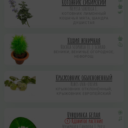
Котовник сибирский
Nepeta sibirica L.
КОТОВНИК ЛИМОННЫЙ
КОШАЧЬЯ МЯТА, ШАНДРА
ДУШИСТАЯ
Кохия веничная
Коchia scoparia (L.) Schrad.
ВЕНИКИ, ВЕНИЧЬЕ ОГОРОДНОЕ,
НЕФОРОЩ
Крыжовник обыкновенный
Ribes uva-crispa
КРЫЖОВНИК ОТКЛОНЁННЫЙ,
КРЫЖОВНИК ЕВРОПЕЙСКИЙ
Кувшинка белая
Ядовитое растение
Nymphаеа Candida J.Presl