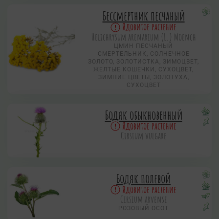
Бессмертник песчаный
Ядовитое растение
Helichrysum arenarium (L.) Moench
ЦМИН ПЕСЧАНЫЙ
СМЕРТЕЛЬНИК, СОЛНЕЧНОЕ
ЗОЛОТО, ЗОЛОТИСТКА, ЗИМОЦВЕТ,
ЖЕЛТЫЕ КОШЕЧКИ, СУХОЦВЕТ,
ЗИМНИЕ ЦВЕТЫ, ЗОЛОТУХА,
СУХОЦВЕТ
Бодяк обыкновенный
Ядовитое растение
Cirsium vulgare
Бодяк полевой
Ядовитое растение
Cirsium arvense
РОЗОВЫЙ ОСОТ