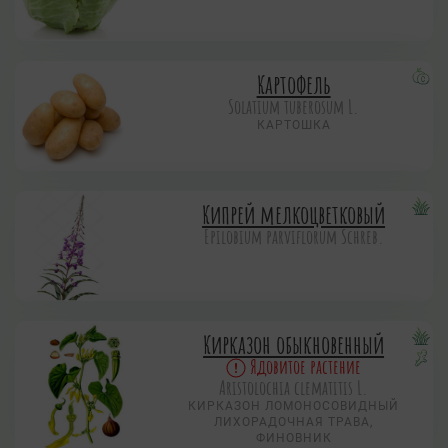
Картофель
Solatium tuberosum L.
КАРТОШКА
Кипрей мелкоцветковый
Epilobium parviflorum Schreb.
Кирказон обыкновенный
Ядовитое растение
Aristolochia clematitis L.
КИРКАЗОН ЛОМОНОСОВИДНЫЙ
ЛИХОРАДОЧНАЯ ТРАВА,
ФИНОВНИК