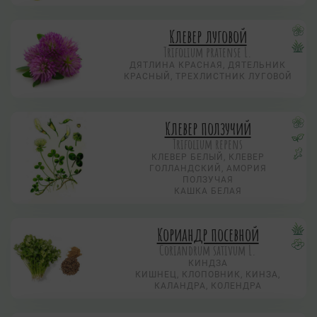
Клевер луговой
Trifolium pratense L.
ДЯТЛИНА КРАСНАЯ, ДЯТЕЛЬНИК
КРАСНЫЙ, ТРЕХЛИСТНИК ЛУГОВОЙ
Клевер ползучий
Trifolium repens
КЛЕВЕР БЕЛЫЙ, КЛЕВЕР
ГОЛЛАНДСКИЙ, АМОРИЯ
ПОЛЗУЧАЯ
КАШКА БЕЛАЯ
Кориандр посевной
Coriandrum sativum L.
КИНДЗА
КИШНЕЦ, КЛОПОВНИК, КИНЗА,
КАЛАНДРА, КОЛЕНДРА