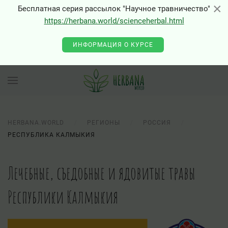
×
×
Бесплатная серия рассылок "Научное травничество"
https://herbana.world/scienceherbal.html
ИНФОРМАЦИЯ О КУРСЕ
HERBANA.WORLD
РЕГИОНЫ
РОССИЯ
РЕСПУБЛИКА КАЛМЫКИЯ
Лечебные, съедобные и ядовитые травы
Республики Калмыкия