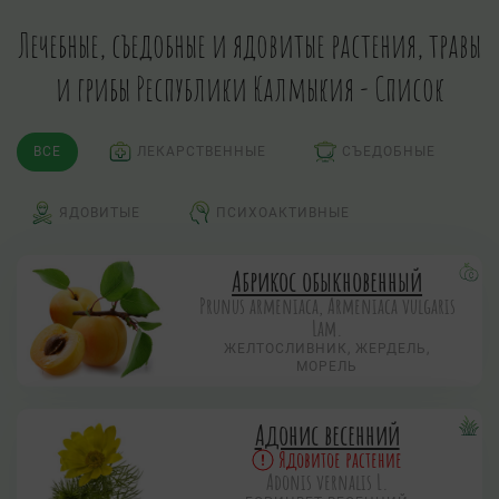
Лечебные, съедобные и ядовитые растения, травы
и грибы Республики Калмыкия - Список
ВСЕ
ЛЕКАРСТВЕННЫЕ
СЪЕДОБНЫЕ
ЯДОВИТЫЕ
ПСИХОАКТИВНЫЕ
Абрикос обыкновенный
Prunus armeniaca, Armeniaca vulgaris
Lam.
ЖЕЛТОСЛИВНИК, ЖЕРДЕЛЬ,
МОРЕЛЬ
Адонис весенний
Ядовитое растение
Adonis vernalis L.