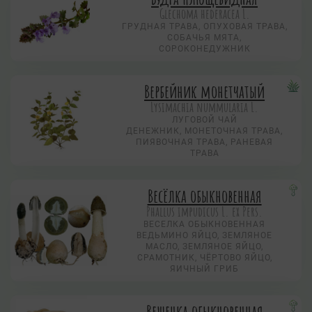
Glechoma hederacea L.
ГРУДНАЯ ТРАВА, ОПУХОВАЯ ТРАВА,
СОБАЧЬЯ МЯТА,
СОРОКОНЕДУЖНИК
Вербейник монетчатый
Lysimachia nummularia L.
ЛУГОВОЙ ЧАЙ
ДЕНЕЖНИК, МОНЕТОЧНАЯ ТРАВА,
ПИЯВОЧНАЯ ТРАВА, РАНЕВАЯ
ТРАВА
Весёлка обыкновенная
Phallus impudicus L. ex Pers.
ВЕСЕЛКА ОБЫКНОВЕННАЯ
ВЕДЬМИНО ЯЙЦО, ЗЕМЛЯНОЕ
МАСЛО, ЗЕМЛЯНОЕ ЯЙЦО,
СРАМОТНИК, ЧЁРТОВО ЯЙЦО,
ЯИЧНЫЙ ГРИБ
Вешенка обыкновенная