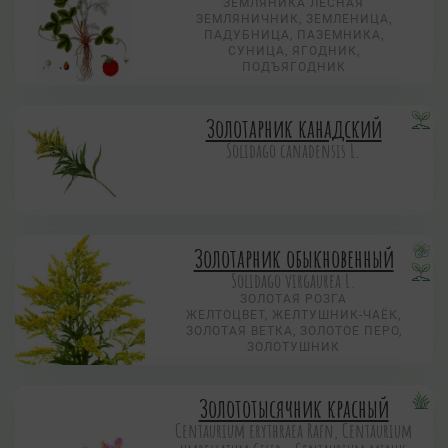
ЗЕМЛЯНИКА ЛЕСНАЯ
ЗЕМЛЯНИЧНИК, ЗЕМЛЕНИЦА,
ПАДУБНИЦА, ПАЗЕМНИКА,
СУНИЦА, ЯГОДНИК,
ПОДЪЯГОДНИК
Золотарник канадский
Solidago canadensis L.
Золотарник обыкновенный
Solidago virgaurea L.
ЗОЛОТАЯ РОЗГА
ЖЕЛТОЦВЕТ, ЖЕЛТУШНИК-ЧАЁК,
ЗОЛОТАЯ ВЕТКА, ЗОЛОТОЕ ПЕРО,
ЗОЛОТУШНИК
Золототысячник красный
Centaurium erythraea Rafn, Centaurium