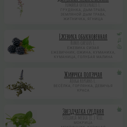
Fumaria officinalis L.
ГРУДЯНКА, ДЫМ-ТРАВА,
ЗЕМЛЯНОЙ ДЫМ ТРАВА,
ЖИТНИЧКА, ЯГНИЦА
Ежевика обыкновенная
Rubus caesius L.
ЕЖЕВИКА СИЗАЯ
ЕЖЕВИЧНИК, ОЖИНА, КУМАНИХА,
КУМАНИЦА, ГОЛУБАЯ МАЛИНА
Живучка ползучая
Аjuga reptans L.
ВЕСЁЛКА, ГОРЛЯНКА, ДЕВИЧЬЯ
КРАСА
Звездчатка средняя
Stellaria media (L.) Vill.
МОКРИЦА