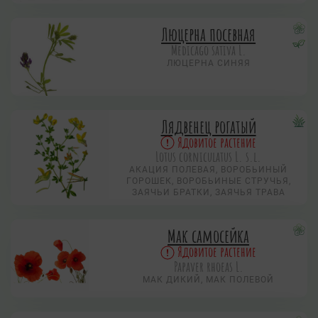
Люцерна посевная
Medicago sativa L.
ЛЮЦЕРНА СИНЯЯ
Лядвенец рогатый
Ядовитое растение
Lotus corniculatus L. s.l.
АКАЦИЯ ПОЛЕВАЯ, ВОРОБЬИНЫЙ
ГОРОШЕК, ВОРОБЬИНЫЕ СТРУЧЬЯ,
ЗАЯЧЬИ БРАТКИ, ЗАЯЧЬЯ ТРАВА
Мак самосейка
Ядовитое растение
Papaver rhoeas L.
МАК ДИКИЙ, МАК ПОЛЕВОЙ