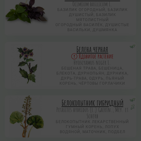
Ocimium basilicum L.
БАЗИЛИК ОГОРОДНЫЙ, БАЗИЛИК
ДУШИСТЫЙ, БАЗИЛИК
МЯТОЛИСТНЫЙ
ОГОРОДНЫЙ ВАСИЛЁК, ДУШИСТЫЕ
ВАСИЛЬКИ, ДУШМЯНКА
Белена черная
Ядовитое растение
Hyoscyamus niger L.
БЕШЕНАЯ ТРАВА, БЕШЕНИЦА,
БЛЕКОТА, ДУРНОПЬЯН, ДУРНИКА,
ДУРЬ-ТРАВА, ОДУРЬ, ПЬЯНЫЙ
КОРЕНЬ, ЧЁРТОВЫ ГОРЛАЧИКИ
Белокопытник гибридный
Petasites hybridus (L.) Gaertn., Mey. et
Scherb
БЕЛОКОПЫТНИК ЛЕКАРСТВЕННЫЙ
ГУМНЫЙ КОРЕНЬ, ЛОПУХ
ВОДЯНОЙ, МАТОЧНИК, ПОДБЕЛ