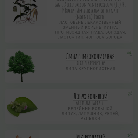
Lag., Alexitoxicon vincetoxicum (L.) H.
P.Buchs, Antitoxicum officinale
(Moench) Poked.
ЛАСТОВЕНЬ ЛЕКАРСТВЕННЫЙ
ЗМЕИНЫЙ КОРЕНЬ, КУТРА,
ПРОТИВОЯДНАЯ ТРАВА, БОРОДАЧ,
ЛАСТОЧНИК, ЧОРТОВА БОРОДА
Липа широколистная
Tilia platyphyllos
ЛИПА КРУПНОЛИСТНАЯ
Лопух большой
Arctium lappa L.
РЕПЕЙНИК БОЛЬШОЙ
ЛИПУХ, ЛАПУШНИК, РЕПЕЙ,
РЕПЬЯХИ
Лук репчатый