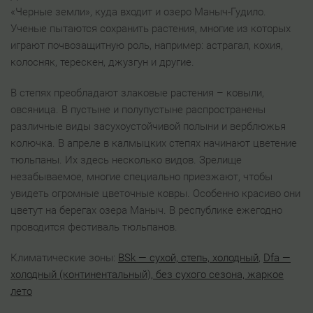
«Черные земли», куда входит и озеро Маныч-Гудило.
Ученые пытаются сохранить растения, многие из которых
играют почвозащитную роль, например: астрагал, кохия,
колосняк, терескен, джузгун и другие.
В степях преобладают злаковые растения – ковыли,
овсяница. В пустыне и полупустыне распространены
различные виды засухоустойчивой полыни и верблюжья
колючка. В апреле в калмыцких степях начинают цветение
тюльпаны. Их здесь несколько видов. Зрелище
незабываемое, многие специально приезжают, чтобы
увидеть огромные цветочные ковры. Особенно красиво они
цветут на берегах озера Маныч. В республике ежегодно
проводится фестиваль тюльпанов.
Климатические зоны:
BSk — сухой, степь, холодный
,
Dfa —
холодный (континентальный), без сухого сезона, жаркое
лето