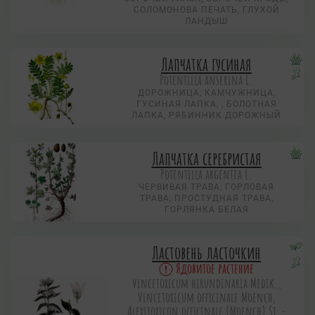
СОЛОМОНОВА ПЕЧАТЬ, ГЛУХОЙ
ЛАНДЫШ
Лапчатка гусиная
Potentilla anserina L.
ДОРОЖНИЦА, КАМЧУЖНИЦА,
ГУСИНАЯ ЛАПКА, , БОЛОТНАЯ
ЛАПКА, РЯБИННИК ДОРОЖНЫЙ
Лапчатка серебристая
Potentilla argentea L.
ЧЕРВИВАЯ ТРАВА, ГОРЛОВАЯ
ТРАВА, ПРОСТУДНАЯ ТРАВА,
ГОРЛЯНКА БЕЛАЯ
Ластовень ласточкин
Ядовитое растение
Vincetoxicum hirundinaria Medik.,
Vincetoxicum officinale Moench,
Alexitoxicon officinale (Moench) St.-