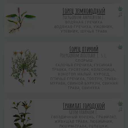
Горец земноводный
Polygonum amphibium L.
ВОДЯНАЯ ГРЕЧИХА
ВОДЯНАЯ ГРЕЧИХА, УЖОВНИК,
УТЕВНИК, ЩУЧЬЯ ТРАВА
Горец птичий
Polygonum aviculare L. s.l.
СПОРЫШ
ГАЛОЧЬЯ ГРЕЧИХА, ГУСИНАЯ
ТРАВКА, ГУСЯТНИК, КОЛЕСНИЦА,
КОНОТОП МАЛЫЙ, КУРОЕД,
ПТИЧЬЯ ГРЕЧИХА, ТОПТУН, ТРАВА-
МУРАВА, СВИНОЙ БУРКУН, СВИНАЯ
ТРАВА, СВИНУХА
Гравилат городской
Geum urbanum L.
ГВОЗДИЧНЫЙ КОРЕНЬ, ГРАФИЛАТ,
ЖИВУЩАЯ ТРАВА, ЛЮБИМНИК,
ЛЮБИМ-ТРАВА, РЕПЕШКИ,