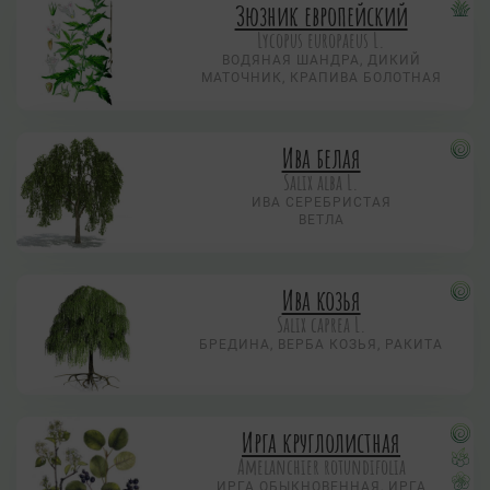
Зюзник европейский
Lycopus europaeus L.
ВОДЯНАЯ ШАНДРА, ДИКИЙ
МАТОЧНИК, КРАПИВА БОЛОТНАЯ
Ива белая
Salix alba L.
ИВА СЕРЕБРИСТАЯ
ВЕТЛА
Ива козья
Salix caprea L.
БРЕДИНА, ВЕРБА КОЗЬЯ, РАКИТА
Ирга круглолистная
Amelanchier rotundifolia
ИРГА ОБЫКНОВЕННАЯ, ИРГА