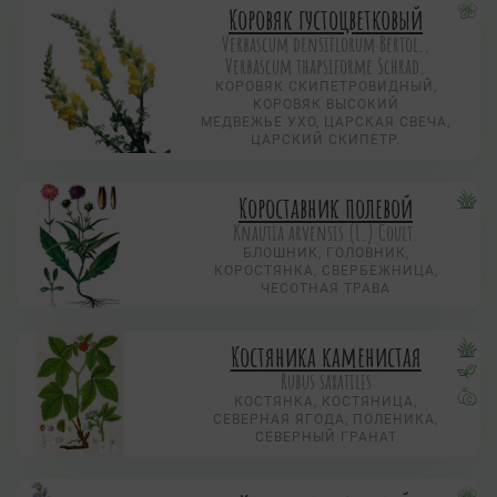
Коровяк густоцветковый
Verbascum densiflorum Bertol.,
Verbascum thapsiforme Schrad.
КОРОВЯК СКИПЕТРОВИДНЫЙ,
КОРОВЯК ВЫСОКИЙ
МЕДВЕЖЬЕ УХО, ЦАРСКАЯ СВЕЧА,
ЦАРСКИЙ СКИПЕТР.
Короставник полевой
Knautia arvensis (L.) Coult.
БЛОШНИК, ГОЛОВНИК,
КОРОСТЯНКА, СВЕРБЕЖНИЦА,
ЧЕСОТНАЯ ТРАВА
Костяника каменистая
Rubus saxatilis
КОСТЯНКА, КОСТЯНИЦА,
СЕВЕРНАЯ ЯГОДА, ПОЛЕНИКА,
СЕВЕРНЫЙ ГРАНАТ