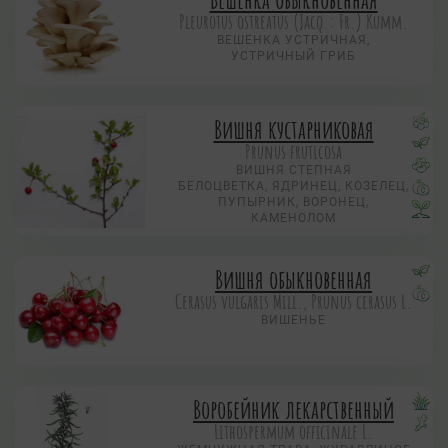
Pleurotus ostreatus (Jacq.: Fr.) Kumm.
ВЕШЕНКА УСТРИЧНАЯ,
УСТРИЧНЫЙ ГРИБ
Вишня кустарниковая
Prunus fruticosa
ВИШНЯ СТЕПНАЯ
БЕЛОЦВЕТКА, ЯДРИНЕЦ, КОЗЕЛЕЦ,
ПУПЫРНИК, ВОРОНЕЦ,
КАМЕНОЛОМ
Вишня обыкновенная
Cerasus vulgaris Mill., Prunus cerasus L.
ВИШЕНЬЕ
Воробейник лекарственный
Lithospermum officinale L.