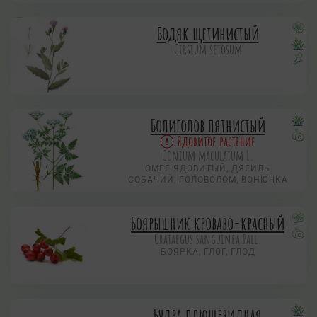
Бодяк щетинистый
Cirsium setosum
Болиголов пятнистый
Ядовитое растение
Conium maculatum L.
ОМЕГ ЯДОВИТЫЙ, ДЯГИЛЬ
СОБАЧИЙ, ГОЛОВОЛОМ, ВОНЮЧКА
Боярышник кроваво-красный
Crataegus sanguinea Pall.
БОЯРКА, ГЛОГ, ГЛОД
Будра плющевидная