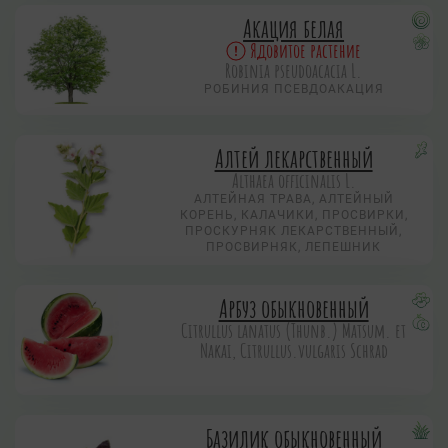
Акация белая
Ядовитое растение
Robinia pseudoacacia L.
РОБИНИЯ ПСЕВДОАКАЦИЯ
Алтей лекарственный
Althaea officinalis L.
АЛТЕЙНАЯ ТРАВА, АЛТЕЙНЫЙ
КОРЕНЬ, КАЛАЧИКИ, ПРОСВИРКИ,
ПРОСКУРНЯК ЛЕКАРСТВЕННЫЙ,
ПРОСВИРНЯК, ЛЕПЕШНИК
Арбуз обыкновенный
Citrullus lanatus (Thunb.) Matsum. et
Nakai, Citrullus.vulgaris Schrad
Базилик обыкновенный