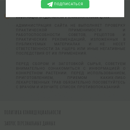
ПОДПИСАТЬСЯ
Информация предоставлена в ознакомительных целях.
АДМИНИСТРАЦИЯ САЙТА НЕ ВЫПОЛНЯЕТ ПРОВЕРКУ
ПРАКТИЧЕСКОЙ ПРИМЕНИМОСТИ И
РАБОТОСПОСОБНОСТИ СОВЕТОВ, РЕЦЕПТОВ И
ПРАКТИЧЕСКИХ РЕКОМЕНДАЦИЙ, ИЗЛОЖЕННЫХ В
ПУБЛИКУЕМЫХ МАТЕРИАЛАХ И НЕ НЕСЕТ
ОТВЕТСТВЕННОСТИ ЗА УЩЕРБ ИЛИ ИНЫЕ НЕГАТИВНЫЕ
ПОСЛЕДСТВИЯ ОТ ИХ ПРИМЕНЕНИЯ.
ПЕРЕД СБОРОМ И ЗАГОТОВКОЙ СЫРЬЯ, СОВЕТУЕМ
ВНИМАТЕЛЬНО ОЗНАКОМИТЬСЯ С ИНФОРМАЦИЕЙ О
КОНКРЕТНОМ РАСТЕНИИ. ПЕРЕД ИСПОЛЬЗОВАНИЕМ,
ПРИГОТОВЛЕНИЕМ, ПРИЕМОМ КАКИХ-ЛИБО
ЛЕКАРСТВЕННЫХ ТРАВ ОБЯЗАТЕЛЬНО ПОСОВЕТУЙТЕСЬ
С ВРАЧОМ И ИЗУЧИТЕ СПИСОК ПРОТИВОПОКАЗАНИЙ.
ПОЛИТИКА КОНФИДЕНЦИАЛЬНОСТИ
ЗАПРОС ПЕРСОНАЛЬНЫХ ДАННЫХ