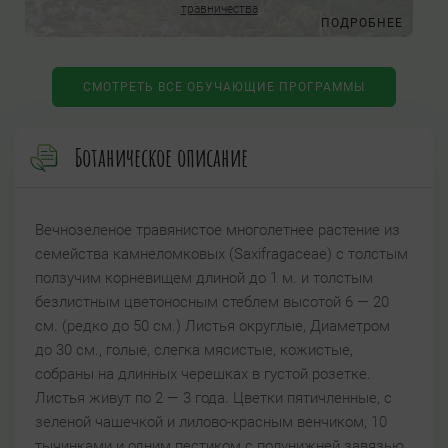
травничества
Е
ПОДРОБНЕЕ
СМОТРЕТЬ ВСЕ ОБУЧАЮЩИЕ ПРОГРАММЫ
Ботаническое описание
Вечнозеленое травянистое многолетнее растение из
семейства камнеломковых (Saxifragaceae) с толстым
ползучим корневищем длиной до 1 м. и толстым
безлистным цветоносным стеблем высотой 6 — 20
см. (редко до 50 см.) Листья округлые, Диаметром
до 30 см., голые, слегка мясистые, кожистые,
собраны на длинных черешках в густой розетке.
Листья живут по 2 — 3 года. Цветки пятичленные, с
зеленой чашечкой и лилово-красным венчиком, 10
тычинками и одним пестиком с полунижней завязью,