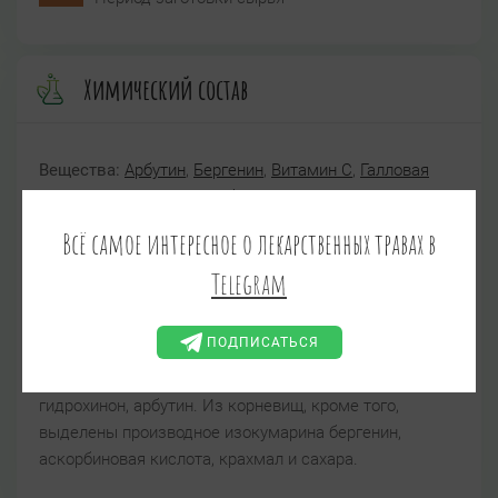
Химический состав
Вещества:
Арбутин
,
Бергенин
,
Витамин C
,
Галловая
кислота
,
Гидрохинон
,
Дубильные вещества
,
Крахмал
,
Танин
Всё самое интересное о лекарственных травах в
В листьях и корневищах обнаружены дубильные
Telegram
вещества, относящиеся в основном к пирогалловой
группе (в корневищах до 27%). Содержание танина
ПОДПИСАТЬСЯ
колеблется от 8 до 10%. В листьях содержатся также
свободные полифенолы — галловая кислота,
гидрохинон, арбутин. Из корневищ, кроме того,
выделены производное изокумарина бергенин,
аскорбиновая кислота, крахмал и сахара.