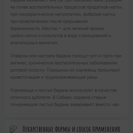
бадана назначают внутрь при обильных менструациях
на почве воспалительных процессов придатков матки,
при геморрагических метропатиях, фиброме матки,
при кровотечениях после прерывания
беременности. Местно — для лечений эрозии
шейки матки и кольпитов в виде спринцеваний и
влагалищных ванночек.
Отваром или настоем бадана полощут рот и горло при
ангинах, хронических воспалительных заболеваниях
ротовой полости. Порошком из корневищ присыпают
кровоточащие и труднозаживающие раны.
Корневища и листья бадана используют в качестве
отличного дубителя. В Сибири, издавна старые
почерневшие листья бадана заваривают вместо чая.
Лекарственные формы и способ применения