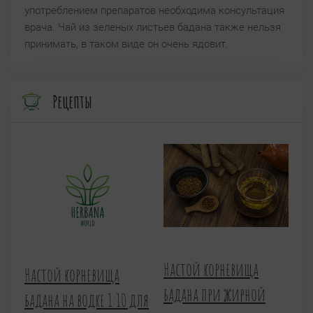
употреблением препаратов необходима консультация
врача. Чай из зеленых листьев бадана также нельзя
принимать, в таком виде он очень ядовит.
Рецепты
Настой корневища
Настой корневища
бадана при жирной
бадана на водке 1:10 для