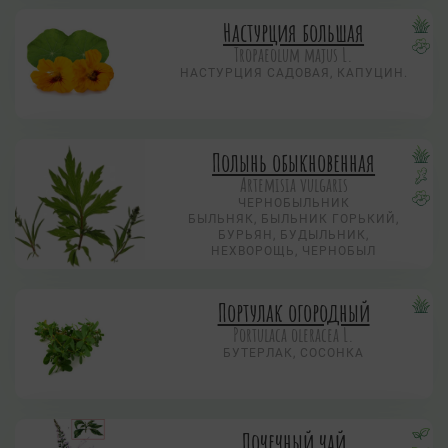
Настурция большая
Tropaeolum majus L.
НАСТУРЦИЯ САДОВАЯ, КАПУЦИН.
Полынь обыкновенная
Artemisia vulgaris
ЧЕРНОБЫЛЬНИК
БЫЛЬНЯК, БЫЛЬНИК ГОРЬКИЙ,
БУРЬЯН, БУДЫЛЬНИК,
НЕХВОРОЩЬ, ЧЕРНОБЫЛ
Портулак огородный
Portulaca oleracea L.
БУТЕРЛАК, СОСОНКА
Почечный чай