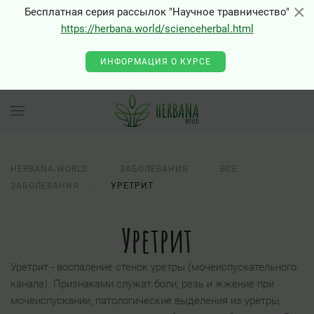
×
×
Бесплатная серия рассылок "Научное травничество"
https://herbana.world/scienceherbal.html
ИНФОРМАЦИЯ О КУРСЕ
HERBANA.WORLD
ЗАБОЛЕВАНИЯ
ВСЕ
ЗАБОЛЕВАНИЯ
УРЕТРИТ
Уретрит
Уретрит - воспаление стенок уретры (мочеиспускательного
канала). Признаками служат боли, резь и жжение при
мочеиспускании, патологические выделения из уретры,