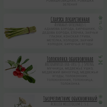
РОМАШКОВИДНАЯ, РОМАШКА
ЗЕЛЕНАЯ
Спаржа лекарственная
Asparagus officinalis L
АДАМОВА БОРОДА, БИРЮШНИК,
ДЕДОВА БОРОДА, ЕЛОЧКА, ЗАЯЧЬИ
ГЛАЗКИ, КОНСКАЯ ГРИВА,
МЕТЁЛКА, ХОЛОДОК, ЗАЯЧИЙ
ХОЛОДОК, БИРЮЧЬИ ЯГОДЫ
Толокнянка обыкновенная
Arctosaphylos uva-ursi (L.) Spreng.
МУЧНИЦА, МЕДВЕЖЬЕ УШКО,
МЕДВЕЖИЙ ВИНОГРАД, МЕДВЕЖЬИ
ЯГОДЫ, ТОЛОКОННИК,
ТОЛОКНЯННИК, ТОЛОКНИЦА,
ТОЛОКОНКА
Тысячелистник обыкновенный
Achillea millefolium L. s.l.