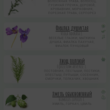
ВОЛОСЯНАЯ ТРАВА, ВОЛОСЕЦ,
ГУСИНАЯ ГРЕЧКА, ДЕРЕВЕЙ,
КРОВАВНИК, МОРКОВНИК,
ПОРЕЗНАЯ ТРАВА, СЕРПОРЕЗ
Фиалка душистая
Viola odorata L.
ВЕСЕЛЫЕ ГЛАЗКИ, МАТКИНА
ДУШКА, ФИАЛКА ПАХУЧАЯ,
ФИАЛОК ПУНЦОВЫЙ
Хвощ полевой
Equisetum arvense L.
ПЕСТОВНИК, ПЕСТЫШИ, ПЕСТИКИ,
ОПЕСТЫШ, ПУПЫШИ, СОСЕННИК,
СМОРЧКИ, ТОЛКАЧИК, ХВОШНИК
Хмель обыкновенный
Humulus lupulus L.
ХМИЛЬ, ГОРКАЧ, ЦВИЛЬ