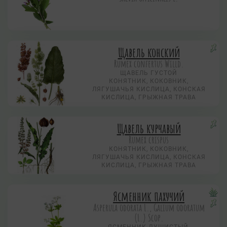
Щавель конский
Rumex confertus Willd.
ЩАВЕЛЬ ГУСТОЙ
КОНЯТНИК, КОКОВНИК,
ЛЯГУШАЧЬЯ КИСЛИЦА, КОНСКАЯ
КИСЛИЦА, ГРЫЖНАЯ ТРАВА
Щавель курчавый
Rumex crispus
КОНЯТНИК, КОКОВНИК,
ЛЯГУШАЧЬЯ КИСЛИЦА, КОНСКАЯ
КИСЛИЦА, ГРЫЖНАЯ ТРАВА
Ясменник пахучий
Asperula odorata L., Galium odoratum
(L.) Scop.
ЯСМЕННИК ДУШИСТЫЙ,