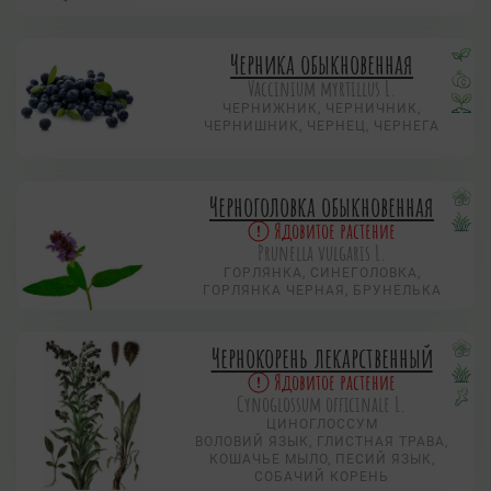
Черника обыкновенная
Vaccinium myrtillus L.
ЧЕРНИЖНИК, ЧЕРНИЧНИК,
ЧЕРНИШНИК, ЧЕРНЕЦ, ЧЕРНЕГА
Черноголовка обыкновенная
Ядовитое растение
Prunella vulgaris L.
ГОРЛЯНКА, СИНЕГОЛОВКА,
ГОРЛЯНКА ЧЕРНАЯ, БРУНЕЛЬКА
Чернокорень лекарственный
Ядовитое растение
Cynoglossum officinale L.
ЦИНОГЛОССУМ
ВОЛОВИЙ ЯЗЫК, ГЛИСТНАЯ ТРАВА,
КОШАЧЬЕ МЫЛО, ПЕСИЙ ЯЗЫК,
СОБАЧИЙ КОРЕНЬ