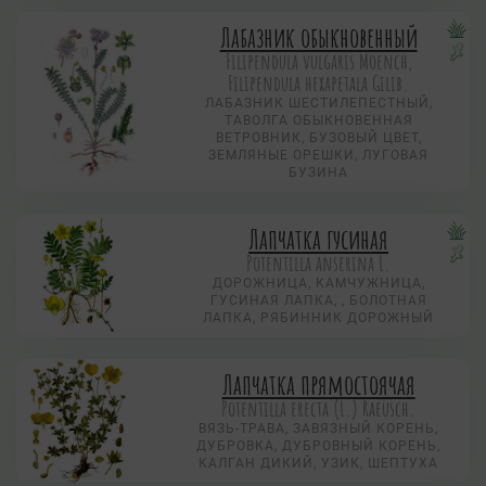
Лабазник обыкновенный
Filipendula vulgaris Moench,
Filipendula hexapetala Gilib.
ЛАБАЗНИК ШЕСТИЛЕПЕСТНЫЙ,
ТАВОЛГА ОБЫКНОВЕННАЯ
ВЕТРОВНИК, БУЗОВЫЙ ЦВЕТ,
ЗЕМЛЯНЫЕ ОРЕШКИ, ЛУГОВАЯ
БУЗИНА
Лапчатка гусиная
Potentilla anserina L.
ДОРОЖНИЦА, КАМЧУЖНИЦА,
ГУСИНАЯ ЛАПКА, , БОЛОТНАЯ
ЛАПКА, РЯБИННИК ДОРОЖНЫЙ
Лапчатка прямостоячая
Potentilla erecta (L.) Raeusch.
ВЯЗЬ-ТРАВА, ЗАВЯЗНЫЙ КОРЕНЬ,
ДУБРОВКА, ДУБРОВНЫЙ КОРЕНЬ,
КАЛГАН ДИКИЙ, УЗИК, ШЕПТУХА