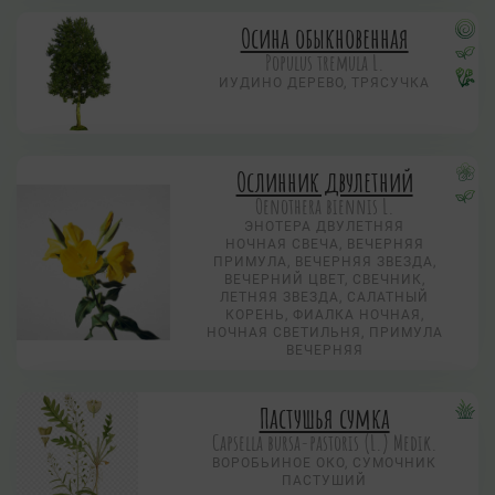
Осина обыкновенная
Populus tremula L.
ИУДИНО ДЕРЕВО, ТРЯСУЧКА
Ослинник двулетний
Oenothera biennis L.
ЭНОТЕРА ДВУЛЕТНЯЯ
НОЧНАЯ СВЕЧА, ВЕЧЕРНЯЯ
ПРИМУЛА, ВЕЧЕРНЯЯ ЗВЕЗДА,
ВЕЧЕРНИЙ ЦВЕТ, СВЕЧНИК,
ЛЕТНЯЯ ЗВЕЗДА, САЛАТНЫЙ
КОРЕНЬ, ФИАЛКА НОЧНАЯ,
НОЧНАЯ СВЕТИЛЬНЯ, ПРИМУЛА
ВЕЧЕРНЯЯ
Пастушья сумка
Capsella bursa-pastoris (L.) Medik.
ВОРОБЬИНОЕ ОКО, CУМОЧНИК
ПАСТУШИЙ