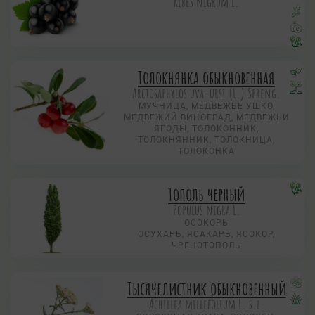
Ribes nigrum L.
Толокнянка обыкновенная
Arctosaphylos uva-ursi (L.) Spreng.
МУЧНИЦА, МЕДВЕЖЬЕ УШКО,
МЕДВЕЖИЙ ВИНОГРАД, МЕДВЕЖЬИ
ЯГОДЫ, ТОЛОКОННИК,
ТОЛОКНЯННИК, ТОЛОКНИЦА,
ТОЛОКОНКА
Тополь черный
Populus nigra L.
ОСОКОРЬ
ОСУХАРЬ, ЯСАКАРЬ, ЯСОКОР,
ЧРЕНОТОПОЛЬ
Тысячелистник обыкновенный
Achillea millefolium L. s.l.