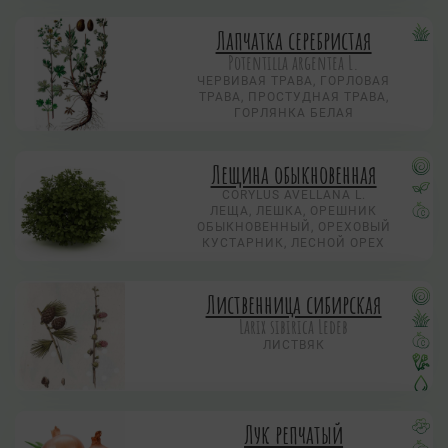
Лапчатка серебристая
Potentilla argentea L.
ЧЕРВИВАЯ ТРАВА, ГОРЛОВАЯ
ТРАВА, ПРОСТУДНАЯ ТРАВА,
ГОРЛЯНКА БЕЛАЯ
Лещина обыкновенная
CORYLUS AVELLANA L.
ЛЕЩА, ЛЕШКА, ОРЕШНИК
ОБЫКНОВЕННЫЙ, ОРЕХОВЫЙ
КУСТАРНИК, ЛЕСНОЙ ОРЕХ
Лиственница сибирская
Larix sibirica Ledeb
ЛИСТВЯК
Лук репчатый