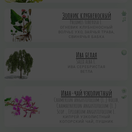
Зопник клубненосный
Phlomis tuberosa L.
ОГНЕВИК КЛУБНЕНОСНЫЙ
ВОЛЧЬЕ УХО, ЗАЯЧЬЯ ТРАВА,
СВИНЯЧЬЯ БАБКА
Ива белая
Salix alba L.
ИВА СЕРЕБРИСТАЯ
ВЕТЛА
Иван-чай узколистный
Chamerion angustifolium (L.) Holub,
Chamaenerion angustifolium (L.)
Scop., Epilobium angustifolium L.
КИПРЕЙ УЗКОЛИСТНЫЙ
КОПОРСКИЙ ЧАЙ, ПУШНИК