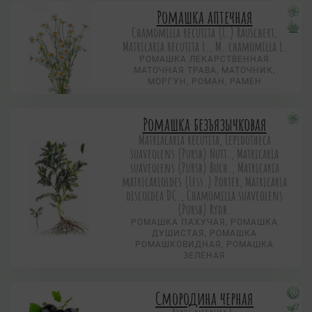
Ромашка аптечная
Chamomilla recutita (L.) Rauschert,
Matricaria recutita L., M. chamomilla L.
РОМАШКА ЛЕКАРСТВЕННАЯ
МАТОЧНАЯ ТРАВА, МАТОЧНИК,
МОРГУН, РОМАН, РАМЕН
Ромашка безъязычковая
Matriacaria recutita, Lepidotheca
suaveolens (Pursb) Nutt., Matricaria
suaveolens (Pursb) Buch., Matricaria
matricarioides (Less.) Porter, Matricaria
discoidea DC., Chamomilla suaveolens
(Pursb) Rydb.
РОМАШКА ПАХУЧАЯ, РОМАШКА
ДУШИСТАЯ, РОМАШКА
РОМАШКОВИДНАЯ, РОМАШКА
ЗЕЛЕНАЯ
Смородина черная