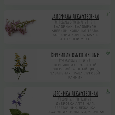
Валериана лекарственная
Valeriana officinalis L. s.l.
БАЛДРИАН, БАЛДЫРЬЯН,
АВЕРЬЯН, КОШАЧЬЯ ТРАВА,
КОШАЧИЙ КОРЕНЬ, МАУН,
АПТЕЧНЫЙ МЯУН
Вербейник обыкновенный
Lysimacbia vulgaris L.
ВЕРБИШНИК, БОЛОТНЫЙ
ЗВЕРОБОЙ, ЖЕЛТЫЙ ЦВЕТ,
ЗАВАЛЬНАЯ ТРАВА, ЛУГОВОЙ
РАННИК
Вероника лекарственная
Veronica officinalis L.
ДУБРОВКА АПТЕЧНАЯ,
ВЕРЕВОЧНИК, ЛЕЖАЧКА,
РАСХОДНИК ПОЛЬНЫЙ, УРОЧНАЯ