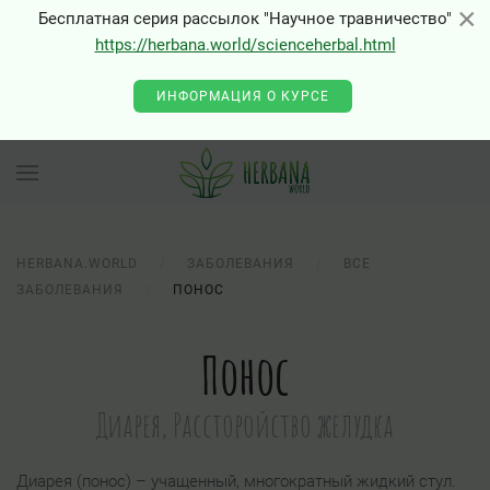
×
×
Бесплатная серия рассылок "Научное травничество"
https://herbana.world/scienceherbal.html
ИНФОРМАЦИЯ О КУРСЕ
HERBANA.WORLD
ЗАБОЛЕВАНИЯ
ВСЕ
ЗАБОЛЕВАНИЯ
ПОНОС
Понос
Диарея, Рассторойство желудка
Диарея (понос) – учащенный, многократный жидкий стул.