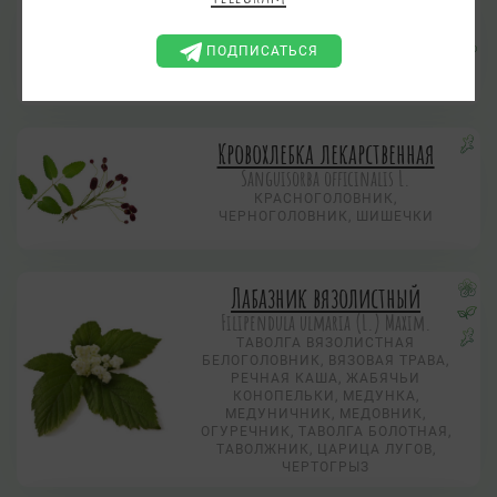
Крапива двудомная
Urtica dioica L.
ПОДПИСАТЬСЯ
ЖАЛИВА, ЖГУНКА, ЖЕГАЛА,
ЖИГАЛКА, СТРЕКАВА, СТРЕКАВКА
Кровохлебка лекарственная
Sanguisorba officinalis L.
КРАСНОГОЛОВНИК,
ЧЕРНОГОЛОВНИК, ШИШЕЧКИ
Лабазник вязолистный
Filipendula ulmaria (L.) Maxim.
ТАВОЛГА ВЯЗОЛИСТНАЯ
БЕЛОГОЛОВНИК, ВЯЗОВАЯ ТРАВА,
РЕЧНАЯ КАША, ЖАБЯЧЬИ
КОНОПЕЛЬКИ, МЕДУНКА,
МЕДУНИЧНИК, МЕДОВНИК,
ОГУРЕЧНИК, ТАВОЛГА БОЛОТНАЯ,
ТАВОЛЖНИК, ЦАРИЦА ЛУГОВ,
ЧЕРТОГРЫЗ