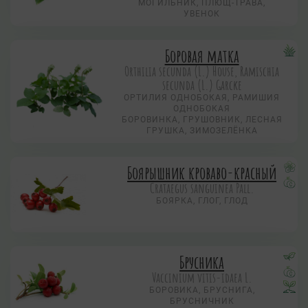
МОГИЛЬНИК, ПЛЮЩ-ТРАВА,
УВЕНОК
Боровая матка
Orthilia secunda (L.) House, Ramischia
secunda (L.) Garсke
ОРТИЛИЯ ОДНОБОКАЯ, РАМИШИЯ
ОДНОБОКАЯ
БОРОВИНКА, ГРУШОВНИК, ЛЕСНАЯ
ГРУШКА, ЗИМОЗЕЛЁНКА
Боярышник кроваво-красный
Crataegus sanguinea Pall.
БОЯРКА, ГЛОГ, ГЛОД
Брусника
Vaccinium vitis-idaea L.
БОРОВИКА, БРУСНИГА,
БРУСНИЧНИК