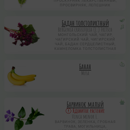
ПРОСКУРНЯК ЛЕКАРСТВЕННЫЙ,
ПРОСВИРНЯК, ЛЕПЕШНИК
Бадан толстолистный
Bergenia crassifolia (L.) Fritsch
МОНГОЛЬСКИЙ ЧАЙ, ЧАГИР,
ЧАГИРСКИЙ ЧАЙ, ЧИГИРСКИЙ
ЧАЙ, БАДАН СЕРДЦЕЛИСТНЫЙ,
КАМНЕЛОМКА ТОЛСТОЛИСТНАЯ
Банан
Musa
Барвинок малый
Ядовитое растение
Vinca minor L.
ВАРВИНОК, ЗЕЛЕНКА, ГРОБНАЯ
ТРАВА, МОГИЛЬНИЦА,