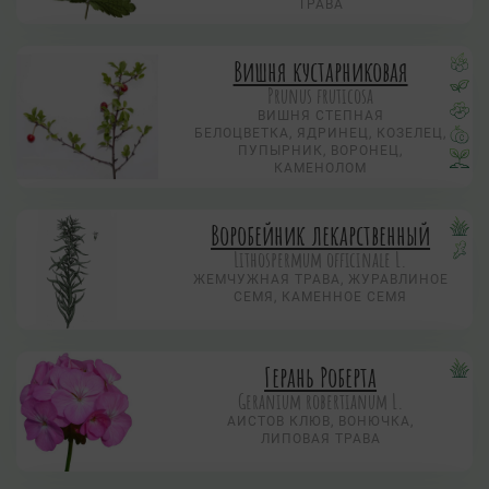
ТРАВА
Вишня кустарниковая
Prunus fruticosa
ВИШНЯ СТЕПНАЯ
БЕЛОЦВЕТКА, ЯДРИНЕЦ, КОЗЕЛЕЦ,
ПУПЫРНИК, ВОРОНЕЦ,
КАМЕНОЛОМ
Воробейник лекарственный
Lithospermum officinale L.
ЖЕМЧУЖНАЯ ТРАВА, ЖУРАВЛИНОЕ
СЕМЯ, КАМЕННОЕ СЕМЯ
Герань Роберта
Geranium robertianum L.
АИСТОВ КЛЮВ, ВОНЮЧКА,
ЛИПОВАЯ ТРАВА