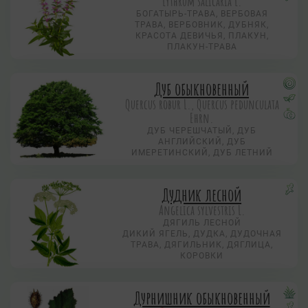
Lythrum salicaria L.
БОГАТЫРЬ-ТРАВА, ВЕРБОВАЯ
ТРАВА, ВЕРБОВНИК, ДУБНЯК,
КРАСОТА ДЕВИЧЬЯ, ПЛАКУН,
ПЛАКУН-ТРАВА
Дуб обыкновенный
Quercus robur L., Quercus pedunculata
Ehrn.
ДУБ ЧЕРЕШЧАТЫЙ, ДУБ
АНГЛИЙСКИЙ, ДУБ
ИМЕРЕТИНСКИЙ, ДУБ ЛЕТНИЙ
Дудник лесной
Angelica sylvestris L.
ДЯГИЛЬ ЛЕСНОЙ
ДИКИЙ ЯГЕЛЬ, ДУДКА, ДУДОЧНАЯ
ТРАВА, ДЯГИЛЬНИК, ДЯГЛИЦА,
КОРОВКИ
Дурнишник обыкновенный