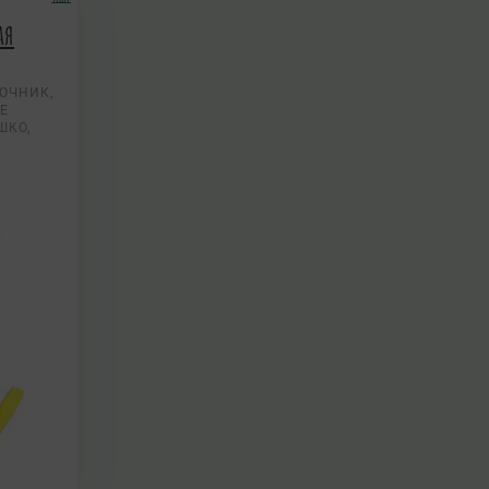
ая
ОЧНИК,
Е
ШКО,