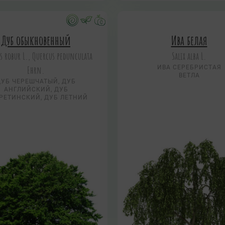
Дуб обыкновенный
Ива белая
s robur L., Quercus pedunculata
Salix alba L.
Ehrn.
ИВА СЕРЕБРИСТАЯ
ВЕТЛА
ДУБ ЧЕРЕШЧАТЫЙ, ДУБ
АНГЛИЙСКИЙ, ДУБ
РЕТИНСКИЙ, ДУБ ЛЕТНИЙ