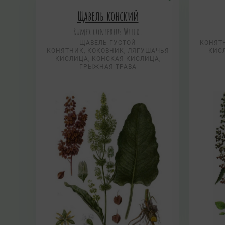
Щавель конский
Rumex confertus Willd.
ЩАВЕЛЬ ГУСТОЙ
КОНЯТН
КОНЯТНИК, КОКОВНИК, ЛЯГУШАЧЬЯ
КИС
КИСЛИЦА, КОНСКАЯ КИСЛИЦА,
ГРЫЖНАЯ ТРАВА