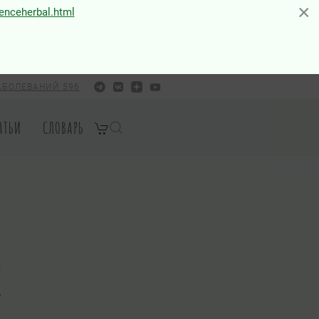
×
×
ienceherbal.html
АБОЛЕВАНИЙ 596
АТЬИ
СЛОВАРЬ
е