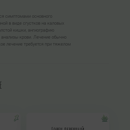
тся симптомами основного
ной в виде сгустков на каловых
олстой кишки, ангиографию
 анализы крови. Лечение обычно
кое лечение требуется при тяжелом
е
Горец перечный