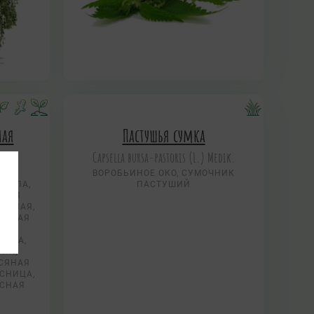
ная
Пастушья сумка
Capsella bursa-pastoris (L.) Medik.
ЧКА,
ВОРОБЬИНОЕ ОКО, CУМОЧНИК
 ЛАПА,
ПАСТУШИЙ
АТАЯ
ЕЛЕНАЯ,
УЖНАЯ
А,
НИЦА,
ИК,
ОСЯНАЯ
ОСНИЦА,
ЕСНАЯ