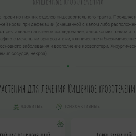
Кишечные кровотечения
е крови из нижних отделов пищеварительного тракта. Проявляе
жей крови при дефекации (смешанной с калом либо расположен
ют ректальное пальцевое исследование, эндоскопию тонкой и т
рафию с мечеными эритроцитами, клинические и биохимические
основного заболевания и восполнение кровопотери. Хирургичес
шемия сосудов, некроз).
Растения для лечения Кишечное кровотечени
ЯДОВИТЫЕ
ПСИХОАКТИВНЫЕ
рбейник обыкновенный
Горец змеиный