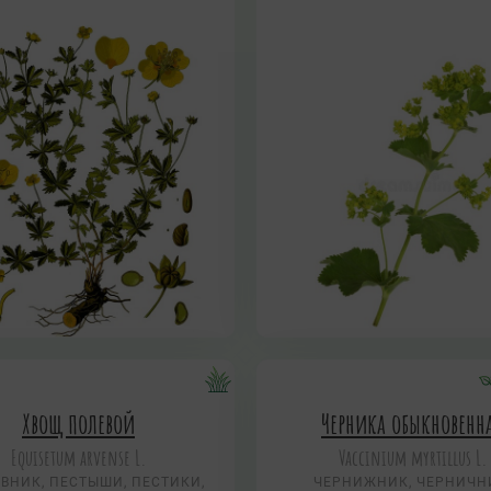
Хвощ полевой
Черника обыкновенн
Equisetum arvense L.
Vaccinium myrtillus L.
ВНИК, ПЕСТЫШИ, ПЕСТИКИ,
ЧЕРНИЖНИК, ЧЕРНИЧН