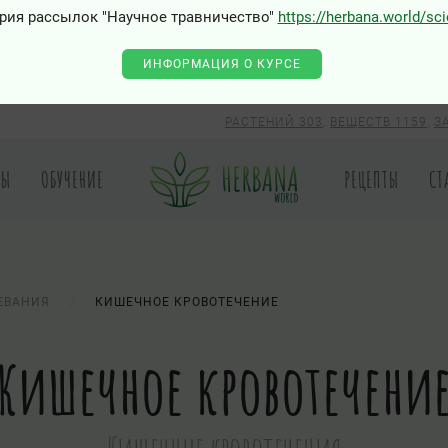
рия рассылок "Научное травничество"
https://herbana.world/sc
ИНФОРМАЦИЯ О КУРСЕ
РАСТЕНИЙ 303
,
ВЕЩЕСТВ 1159
,
З
РЫ
ОБУЧЕНИЕ
РЕЦЕПТЫ
СТ
ЕВАНИЯ
КИШЕЧНОЕ КРОВОТЕЧЕНИЕ
Кишечное кровотечени