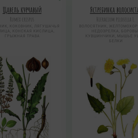
Щавель курчавый
Ястребинка волосист
Rumex crispus
Hieracium pilosella L.
ИК, КОКОВНИК, ЛЯГУШАЧЬЯ
ВОЛОСЯТНИК, ЖЕЛТОМОХОР
ЛИЦА, КОНСКАЯ КИСЛИЦА,
НЕДОЗРЕЛКА, БОРОВЫ
ГРЫЖНАЯ ТРАВА
КУВШИНЧИКИ, МЫШЬЕ У
БЕЛКИ