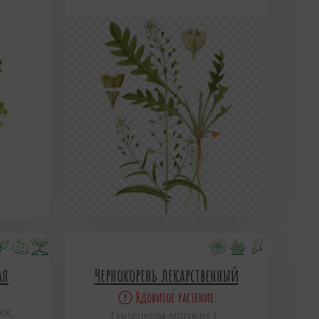
ая
Чернокорень лекарственный
Ядовитое растение
ИК,
Cynoglossum officinale L.