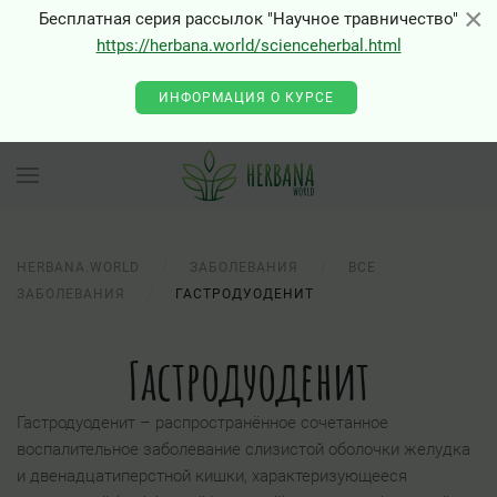
×
×
Бесплатная серия рассылок "Научное травничество"
https://herbana.world/scienceherbal.html
ИНФОРМАЦИЯ О КУРСЕ
HERBANA.WORLD
ЗАБОЛЕВАНИЯ
ВСЕ
ЗАБОЛЕВАНИЯ
ГАСТРОДУОДЕНИТ
Гастродуоденит
Гастродуоденит – распространённое сочетанное
воспалительное заболевание слизистой оболочки желудка
и двенадцатиперстной кишки, характеризующееся