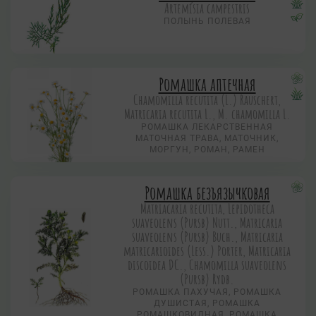
Artemísia campestris
ПОЛЫНЬ ПОЛЕВАЯ
Ромашка аптечная
Chamomilla recutita (L.) Rauschert,
Matricaria recutita L., M. chamomilla L.
РОМАШКА ЛЕКАРСТВЕННАЯ
МАТОЧНАЯ ТРАВА, МАТОЧНИК,
МОРГУН, РОМАН, РАМЕН
Ромашка безъязычковая
Matriacaria recutita, Lepidotheca
suaveolens (Pursb) Nutt., Matricaria
suaveolens (Pursb) Buch., Matricaria
matricarioides (Less.) Porter, Matricaria
discoidea DC., Chamomilla suaveolens
(Pursb) Rydb.
РОМАШКА ПАХУЧАЯ, РОМАШКА
ДУШИСТАЯ, РОМАШКА
РОМАШКОВИДНАЯ, РОМАШКА