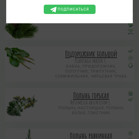
ПОДПИСАТЬСЯ
Пихта сибирская
Abies sibirica Ledeb.
Подорожник большой
Plantago major L.
БАБКА, ПРИДОРОЖНИК,
ПОПУТЧИК, ТРИПУТНИК,
СЕМИЖИЛЬНИК, ЧИРЬЕВАЯ ТРАВА
Полынь горькая
Artemisia absintium L.
ПОЛЫНЬ НАСТОЯЩАЯ, ПОЛЫНЬ
БЕЛАЯ, ГЛИСТНИК
Полынь равнинная