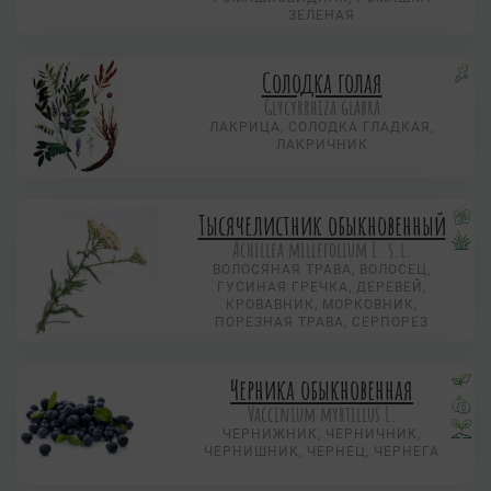
ЗЕЛЕНАЯ
Солодка голая
Glycyrrhiza glabra
ЛАКРИЦА, СОЛОДКА ГЛАДКАЯ,
ЛАКРИЧНИК
Тысячелистник обыкновенный
Achillea millefolium L. s.l.
ВОЛОСЯНАЯ ТРАВА, ВОЛОСЕЦ,
ГУСИНАЯ ГРЕЧКА, ДЕРЕВЕЙ,
КРОВАВНИК, МОРКОВНИК,
ПОРЕЗНАЯ ТРАВА, СЕРПОРЕЗ
Черника обыкновенная
Vaccinium myrtillus L.
ЧЕРНИЖНИК, ЧЕРНИЧНИК,
ЧЕРНИШНИК, ЧЕРНЕЦ, ЧЕРНЕГА