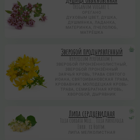
Origanum vulgare L.
ОРЕГАНО
ДУХОВЫМ ЦВЕТ, ДУШКА,
ДУШМЯНКА, ЛАДАНКА,
МАТЕРИНКА, ПЧЕЛОЛЮБ,
МАТРЁШКА
Зверобой продырявленный
Hypericum perforatum L.
ЗВЕРОБОЙ ПРОНЗЁННОЛИСТНЫЙ,
ЗВЕРОБОЙ ПРОНЗЁННЫЙ
ЗАЯЧЬЯ КРОВЬ, ТРАВА СВЯТОГО
ИОАНА, СВЯТОИВАНОВСКАЯ ТРАВА,
КРОВАВНИК, МОЛОДЕЦКАЯ КРОВЬ-
ТРАВА, СЕМИБРАТНАЯ КРОВЬ,
ХВОРОБОЙ, ДЫРЯВНИК
Липа сердцевидная
Tilia cordata Mill., Tilia parvifolia
Ehrh. ex Hoffm.
ЛИПА МЕЛКОЛИСТНАЯ