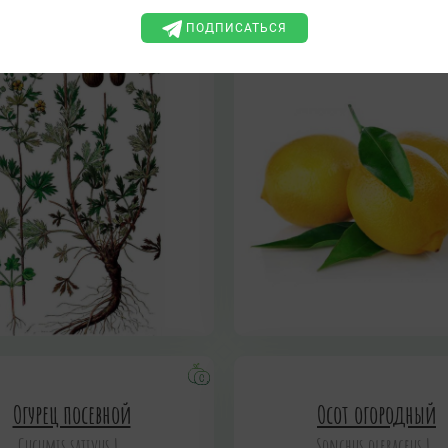
ПОДПИСАТЬСЯ
Огурец посевной
Осот огородный
Cucumis sativus L.
Sonchus oleraceus L.