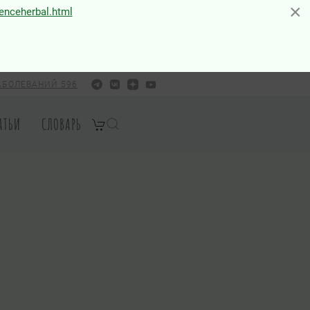
×
×
ienceherbal.html
АБОЛЕВАНИЙ 596
АТЬИ
СЛОВАРЬ