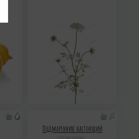
Подмаренник настоящий
Galium verum L.