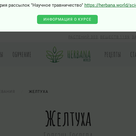
рия рассылок "Научное травничество"
https://herbana.world/sc
ИНФОРМАЦИЯ О КУРСЕ
РАСТЕНИЙ 303
,
ВЕЩЕСТВ 1159
,
З
РЫ
ОБУЧЕНИЕ
РЕЦЕПТЫ
СТ
ЕВАНИЯ
ЖЕЛТУХА
Желтуха