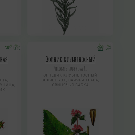
ная
Зопник клубненосный
Phlomis tuberosa L.
ОГНЕВИК КЛУБНЕНОСНЫЙ
ИЦА,
ВОЛЧЬЕ УХО, ЗАЯЧЬЯ ТРАВА,
СУНИЦА,
СВИНЯЧЬЯ БАБКА
ИК