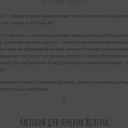
Болезнь Госпела
terus) – собирательное наименование группы симптомов, общим 
чек и склер в желтый цвет.
 от причины и патогенеза, и может варьироваться от бледно-же
а. Основная причина желтухи – избыточное накопление билируби
ют наличие заболеваний печени, желчного пузыря и желчевывод
тинной желтухи, но есть и ложная желтуха, которая обусловлен
 него при употреблении в пищу большого количества моркови, т
ов.
умевают гепатит А (болезнь Боткина), однако это неверное утве
является лишь симптомом.
Растения для лечения Желтуха