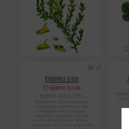
Кувшинка белая
Ядовитое растение
Nymphаеа Candida J.Presl
ЧЕРВИВ
ПРОС
КУВШИНКА БЕЛОСНЕЖНАЯ,
КУВШИНКА СНЕЖНО-БЕЛАЯ,
КУВШИНКА ЧИСТОБЕЛАЯ
АДАЛЕНЬ, ОДОЛЕНЬ, БЕЛЫЕ
КУРОЧКИ, ВОДЯНАЯ ЛИЛИЯ,
ВОДЯНОЙ ПРОСТРЕЛ, ВОДЯНОЙ