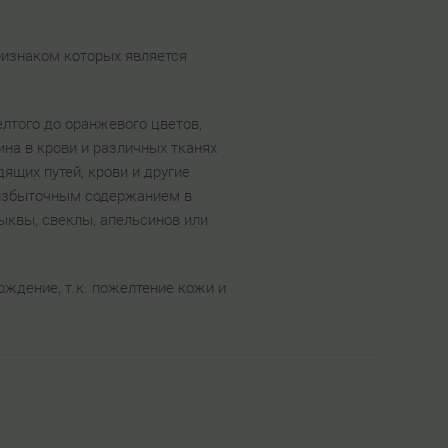
признаком которых является
лтого до оранжевого цветов,
на в крови и различных тканях
ящих путей, крови и другие
а избыточным содержанием в
ыквы, свеклы, апельсинов или
рждение, т.к. пожелтение кожи и