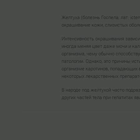
Желтуха (болезнь Госпела, лат. ic
окрашивание кожи, слизистых оболо
Интенсивность окрашивания зависит
иногда меняя цвет даже мочи и кал
организма, чему обычно способству
патологии. Однако, это причины ис
организме каротинов, попадающих в
некоторых лекарственных препарат
В народе под желтухой часто подраз
других частей тела при гепатитах 