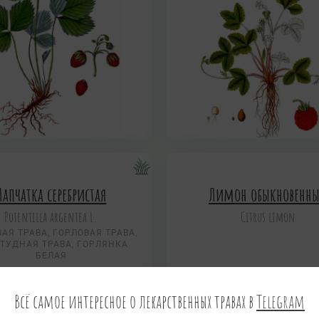
Лапчатка серебристая
Лимон обыкновенн
Potentilla argentea L.
Citrus limon
АЯ ТРАВА, ГОРЛОВАЯ ТРАВА,
ТУДНАЯ ТРАВА, ГОРЛЯНКА
БЕЛАЯ
Всё самое интересное о лекарственных травах в
Telegram