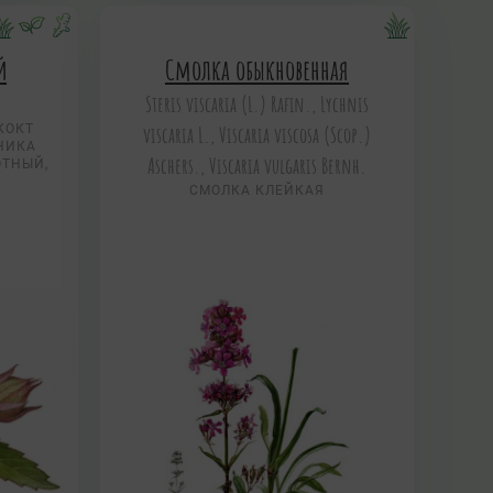
й
Смолка обыкновенная
Steris viscaria (L.) Rafin., Lychnis
КОКТ
viscaria L., Viscaria viscosa (Scop.)
НИКА
Aschers., Viscaria vulgaris Bernh.
ОТНЫЙ,
СМОЛКА КЛЕЙКАЯ