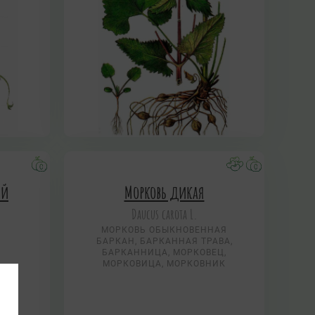
ый
Морковь дикая
Daucus carota L.
МОРКОВЬ ОБЫКНОВЕННАЯ
БАРКАН, БАРКАННАЯ ТРАВА,
БАРКАННИЦА, МОРКОВЕЦ,
МОРКОВИЦА, МОРКОВНИК