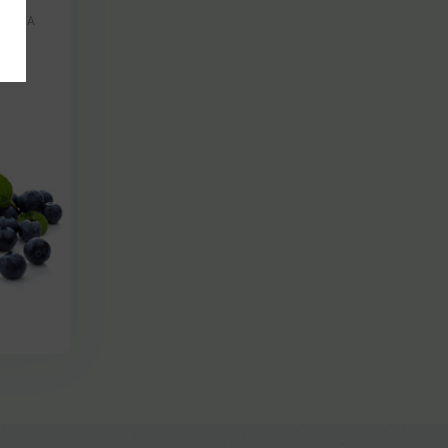
ИК,
РНЕГА