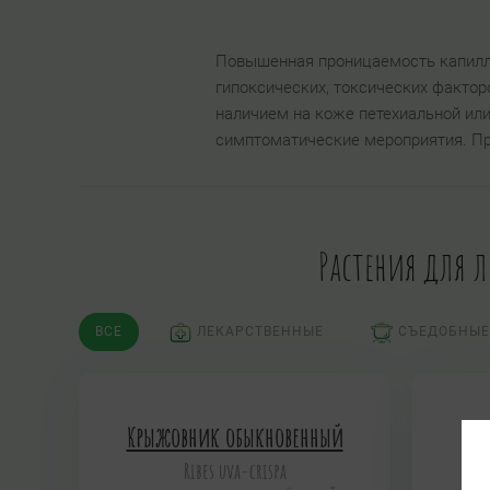
Повышенная проницаемость капилля
гипоксических, токсических фактор
наличием на коже петехиальной или
симптоматические мероприятия. Про
Растения для л
ВСЕ
ЛЕКАРСТВЕННЫЕ
СЪЕДОБНЫЕ
Крыжовник обыкновенный
Ribes uva-crispa