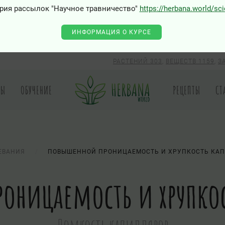
рия рассылок "Научное травничество"
https://herbana.world/sc
0 - Class "Joomla\Input\Json" not found
ИНФОРМАЦИЯ О КУРСЕ
РАСТЕНИЙ 303
,
ВЕЩЕСТВ 1159
,
З
РЫ
ОБУЧЕНИЕ
РЕЦЕПТЫ
СТ
ЕВАНИЯ
ПОВЫШЕННОЙ ПРОНИЦАЕМОСТЬ И ХРУПКОСТЬ КА
оницаемость и хрупко