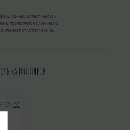
фекционных, аллергических,
мена, проявляется клинически
 включает этиологические,
ость капилляров
ая