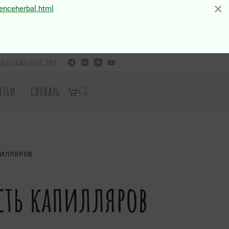
×
×
ienceherbal.html
АБОЛЕВАНИЙ 596
АТЬИ
СЛОВАРЬ
ПИЛЛЯРОВ
сть капилляров