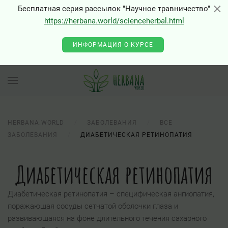
×
×
Бесплатная серия рассылок "Научное травничество"
https://herbana.world/scienceherbal.html
ИНФОРМАЦИЯ О КУРСЕ
HERBANA.WORLD
ЗАБОЛЕВАНИЯ
ВСЕ
ЗАБОЛЕВАНИЯ
ДИАБЕТИЧЕСКАЯ РЕТИНОПАТИЯ
Диабетическая ретинопатия
Диабетическая ретинопатия – специфическая ангиопатия,
поражающая сосуды сетчатой оболочки глаза и
развивающаяся на фоне длительного течения сахарного