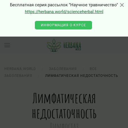
×
×
Бесплатная серия рассылок "Научное травничество"
0 - Class "Joomla\Input\Json" not found
https://herbana.world/scienceherbal.html
ИНФОРМАЦИЯ О КУРСЕ
HERBANA.WORLD
ЗАБОЛЕВАНИЯ
ВСЕ
ЗАБОЛЕВАНИЯ
ЛИМФАТИЧЕСКАЯ НЕДОСТАТОЧНОСТЬ
Лимфатическая
недостаточность
Лимфостаз