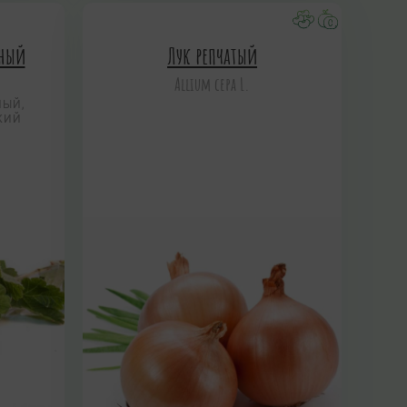
нный
Лук репчатый
Allium сера L.
НЫЙ,
КИЙ