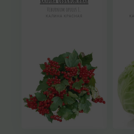
Калина обыкновенная
Viburnum opulus L.
КАЛИНА КРАСНАЯ
К