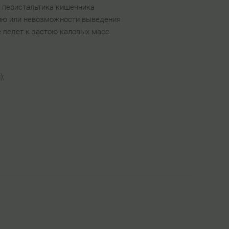
 перистальтика кишечника
ению или невозможности выведения
е ведет к застою каловых масс.
);