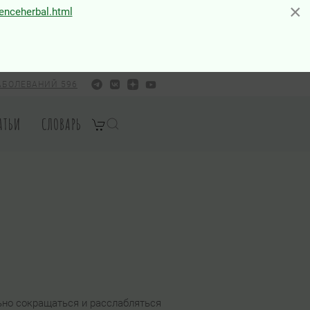
×
×
ienceherbal.html
АБОЛЕВАНИЙ 596
АТЬИ
СЛОВАРЬ
ьно сокращаться и расслабляться