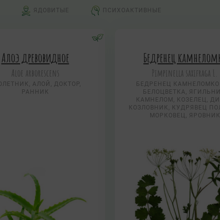
ЯДОВИТЫЕ
ПСИХОАКТИВНЫЕ
Алоэ древовидное
Бедренец камнелом
Aloe arborescens
Pimpinella saxifraga L.
ОЛЕТНИК, АЛОЙ, ДОКТОР,
БЕДРЕНЕЦ КАМНЕЛОМК
РАННИК
БЕЛОЦВЕТКА, ЯГИЛЬНИ
КАМНЕЛОМ, КОЗЕЛЕЦ, Д
КОЗЛОВНИК, КУДРЯВЕЦ ПО
МОРКОВЕЦ, ЯРОВНИ