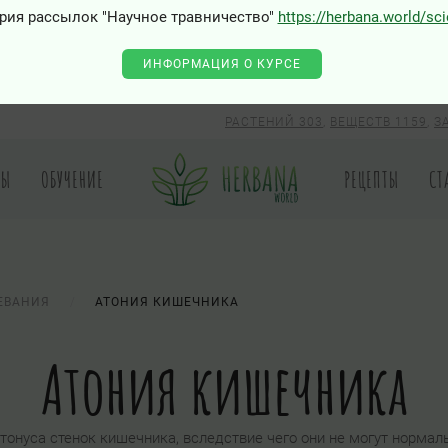
рия рассылок "Научное травничество"
https://herbana.world/sc
ИНФОРМАЦИЯ О КУРСЕ
РАСТЕНИЙ 303
,
ВЕЩЕСТВ 1159
,
З
РЫ
ОБУЧЕНИЕ
РЕЦЕПТЫ
СТ
ЕВАНИЯ
АТОНИЯ КИШЕЧНИКА
Атония кишечника
тонуса стенок кишечника, вследствие чего они не могут нормал