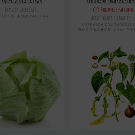
Капуста огородная
Кирказон обыкновен
Brassica oleracea L.
Ядовитое растение
АПУСТА БЕЛОКОЧАННАЯ
Aristolochia clematitis L
КИРКАЗОН ЛОМОНОСОВИ
ЛИХОРАДОЧНАЯ ТРАВА, ФИ