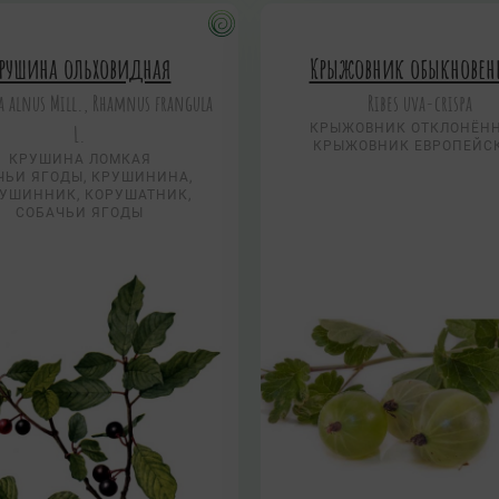
рушина ольховидная
Крыжовник обыкнове
a alnus Mill., Rhamnus frangula
Ribes uva-crispa
L.
КРЫЖОВНИК ОТКЛОНЁН
КРЫЖОВНИК ЕВРОПЕЙС
КРУШИНА ЛОМКАЯ
ЧЬИ ЯГОДЫ, КРУШИНИНА,
УШИННИК, КОРУШАТНИК,
СОБАЧЬИ ЯГОДЫ