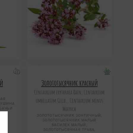
ый
Золототысячник красный
Centaurium erythraea Rafn, Centaurium
НАЯ
umbellatum Gilib., Centaurium minus
КРУШИНА
Moench
ОБАЧЬИ
ИК
ЗОЛОТОТЫСЯЧНИК ЗОНТИЧНЫЙ,
ЗОЛОТОТЫСЯЧНИК МАЛЫЙ
ВАСИЛЁК МАЛЫЙ,
ЗОЛОТОТЫСЯЧНАЯ ТРАВА,