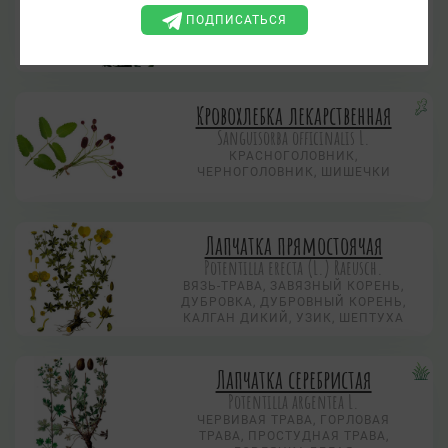
КОРОВЯК СКИПЕТРОВИДНЫЙ,
ПОДПИСАТЬСЯ
КОРОВЯК ВЫСОКИЙ
МЕДВЕЖЬЕ УХО, ЦАРСКАЯ СВЕЧА,
ЦАРСКИЙ СКИПЕТР.
Кровохлебка лекарственная
Sanguisorba officinalis L.
КРАСНОГОЛОВНИК,
ЧЕРНОГОЛОВНИК, ШИШЕЧКИ
Лапчатка прямостоячая
Potentilla erecta (L.) Raeusch.
ВЯЗЬ-ТРАВА, ЗАВЯЗНЫЙ КОРЕНЬ,
ДУБРОВКА, ДУБРОВНЫЙ КОРЕНЬ,
КАЛГАН ДИКИЙ, УЗИК, ШЕПТУХА
Лапчатка серебристая
Potentilla argentea L.
ЧЕРВИВАЯ ТРАВА, ГОРЛОВАЯ
ТРАВА, ПРОСТУДНАЯ ТРАВА,