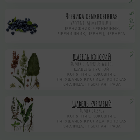
Черника обыкновенная
Vaccinium myrtillus L.
ЧЕРНИЖНИК, ЧЕРНИЧНИК,
ЧЕРНИШНИК, ЧЕРНЕЦ, ЧЕРНЕГА
Щавель конский
Rumex confertus Willd.
ЩАВЕЛЬ ГУСТОЙ
КОНЯТНИК, КОКОВНИК,
ЛЯГУШАЧЬЯ КИСЛИЦА, КОНСКАЯ
КИСЛИЦА, ГРЫЖНАЯ ТРАВА
Щавель курчавый
Rumex crispus
КОНЯТНИК, КОКОВНИК,
ЛЯГУШАЧЬЯ КИСЛИЦА, КОНСКАЯ
КИСЛИЦА, ГРЫЖНАЯ ТРАВА