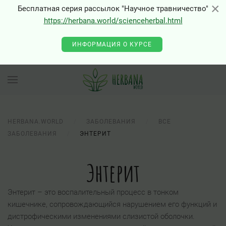
×
×
Бесплатная серия рассылок "Научное травничество"
https://herbana.world/scienceherbal.html
ИНФОРМАЦИЯ О КУРСЕ
HERBANA.WORLD
ЗАБОЛЕВАНИЯ
ВСЕ
ЗАБОЛЕВАНИЯ
ЭНТЕРИТ
Энтерит
Энтерит – это воспалительный процесс в тонком
кишечнике, сопровождающийся нарушением его функций и
дистрофическими изменениями слизистой оболочки.