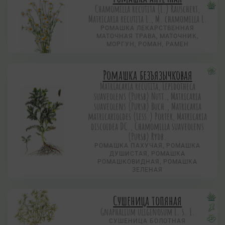
Chamomilla recutita (L.) Rauschert,
Matricaria recutita L., M. chamomilla L.
РОМАШКА ЛЕКАРСТВЕННАЯ
МАТОЧНАЯ ТРАВА, МАТОЧНИК,
МОРГУН, РОМАН, РАМЕН
Ромашка безъязычковая
Matriacaria recutita, Lepidotheca
suaveolens (Pursb) Nutt., Matricaria
suaveolens (Pursb) Buch., Matricaria
matricarioides (Less.) Porter, Matricaria
discoidea DC., Chamomilla suaveolens
(Pursb) Rydb.
РОМАШКА ПАХУЧАЯ, РОМАШКА
ДУШИСТАЯ, РОМАШКА
РОМАШКОВИДНАЯ, РОМАШКА
ЗЕЛЕНАЯ
Сушеница топяная
Gnaphalium uliginosum L. s. I.
СУШЕНИЦА БОЛОТНАЯ