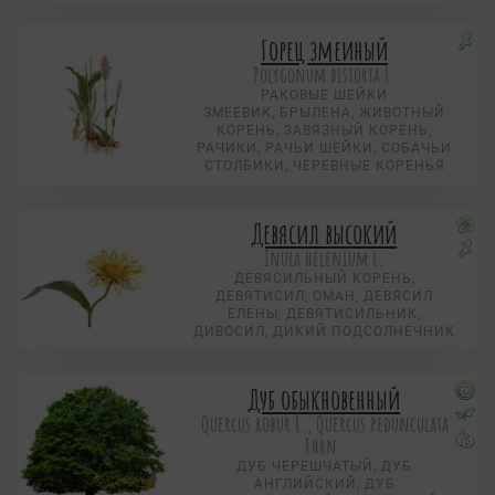
Горец змеиный
Polygonum bistorta L.
РАКОВЫЕ ШЕЙКИ
ЗМЕЕВИК, БРЫЛЕНА, ЖИВОТНЫЙ
КОРЕНЬ, ЗАВЯЗНЫЙ КОРЕНЬ,
РАЧИКИ, РАЧЬИ ШЕЙКИ, СОБАЧЬИ
СТОЛБИКИ, ЧЕРЕВНЫЕ КОРЕНЬЯ
Девясил высокий
Inula helenium L.
ДЕВЯСИЛЬНЫЙ КОРЕНЬ,
ДЕВЯТИСИЛ, ОМАН, ДЕВЯСИЛ
ЕЛЕНЫ, ДЕВЯТИСИЛЬНИК,
ДИВОСИЛ, ДИКИЙ ПОДСОЛНЕЧНИК
Дуб обыкновенный
Quercus robur L., Quercus pedunculata
Ehrn.
ДУБ ЧЕРЕШЧАТЫЙ, ДУБ
АНГЛИЙСКИЙ, ДУБ