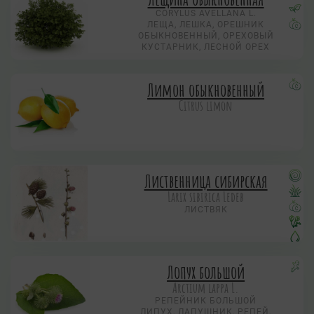
CORYLUS AVELLANA L.
ЛЕЩА, ЛЕШКА, ОРЕШНИК
ОБЫКНОВЕННЫЙ, ОРЕХОВЫЙ
КУСТАРНИК, ЛЕСНОЙ ОРЕХ
Лимон обыкновенный
Citrus limon
Лиственница сибирская
Larix sibirica Ledeb
ЛИСТВЯК
Лопух большой
Arctium lappa L.
РЕПЕЙНИК БОЛЬШОЙ
ЛИПУХ, ЛАПУШНИК, РЕПЕЙ,