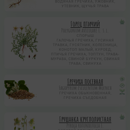
ВОДЯНАЯ ГРЕЧИХА, УЖОВНИК,
УТЕВНИК, ЩУЧЬЯ ТРАВА
Горец птичий
Polygonum aviculare L. s.l.
СПОРЫШ
ГАЛОЧЬЯ ГРЕЧИХА, ГУСИНАЯ
ТРАВКА, ГУСЯТНИК, КОЛЕСНИЦА,
КОНОТОП МАЛЫЙ, КУРОЕД,
ПТИЧЬЯ ГРЕЧИХА, ТОПТУН, ТРАВА-
МУРАВА, СВИНОЙ БУРКУН, СВИНАЯ
ТРАВА, СВИНУХА
Гречиха посевная
Fagopyrum esculentum Moench
ГРЕЧИХА ОБЫКНОВЕННАЯ,
ГРЕЧИХА СЪЕДОБНАЯ
Грушанка круглолистная
Pyrola rotundifolia L.