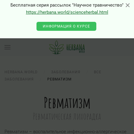
×
×
Бесплатная серия рассылок "Научное травничество"
https://herbana.world/scienceherbal.html
ИНФОРМАЦИЯ О КУРСЕ
HERBANA.WORLD
ЗАБОЛЕВАНИЯ
ВСЕ
ЗАБОЛЕВАНИЯ
РЕВМАТИЗМ
Ревматизм
Ревматическая лихорадка
Ревматизм – воспалительное инфекционно-аллергическое