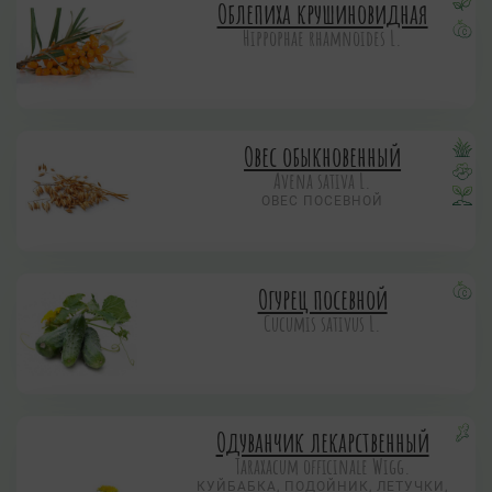
Облепиха крушиновидная
Hippophae rhamnoides L.
Овес обыкновенный
Avena sativa L.
ОВЕС ПОСЕВНОЙ
Огурец посевной
Cucumis sativus L.
Одуванчик лекарственный
Taraxacum officinale Wigg.
КУЙБАБКА, ПОДОЙНИК, ЛЕТУЧКИ,