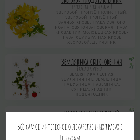
Hypericum perforatum L.
ЗВЕРОБОЙ ПРОНЗЁННОЛИСТНЫЙ,
ЗВЕРОБОЙ ПРОНЗЁННЫЙ
ЗАЯЧЬЯ КРОВЬ, ТРАВА СВЯТОГО
ИОАНА, СВЯТОИВАНОВСКАЯ ТРАВА,
КРОВАВНИК, МОЛОДЕЦКАЯ КРОВЬ-
ТРАВА, СЕМИБРАТНАЯ КРОВЬ,
ХВОРОБОЙ, ДЫРЯВНИК
Земляника обыкновенная
Fragaria vesca L.
ЗЕМЛЯНИКА ЛЕСНАЯ
ЗЕМЛЯНИЧНИК, ЗЕМЛЕНИЦА,
ПАДУБНИЦА, ПАЗЕМНИКА,
СУНИЦА, ЯГОДНИК,
ПОДЪЯГОДНИК
Золотарник канадский
Solidago canadensis L.
Всё самое интересное о лекарственных травах в
Telegram