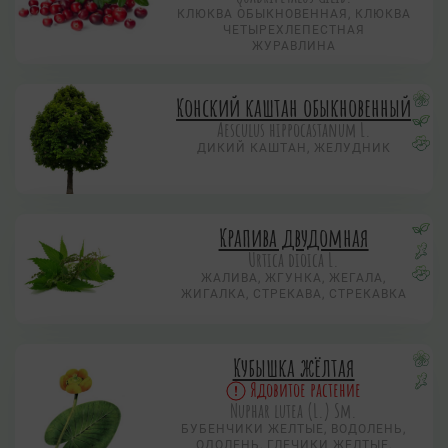
КЛЮКВА ОБЫКНОВЕННАЯ, КЛЮКВА
ЧЕТЫРЕХЛЕПЕСТНАЯ
ЖУРАВЛИНА
Конский каштан обыкновенный
Aesculus hippocastanum L.
ДИКИЙ КАШТАН, ЖЕЛУДНИК
Крапива двудомная
Urtica dioica L.
ЖАЛИВА, ЖГУНКА, ЖЕГАЛА,
ЖИГАЛКА, СТРЕКАВА, СТРЕКАВКА
Кубышка жёлтая
Ядовитое растение
Nuphar lutea (L.) Sm.
БУБЕНЧИКИ ЖЕЛТЫЕ, ВОДОЛЕНЬ,
ОДОЛЕНЬ, ГЛЕЧИКИ ЖЕЛТЫЕ,