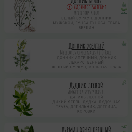
Донник белый
Ядовитое растение
Melilotus albus
БЕЛЫЙ БУРКУН, ДОННИК
МУЖСКОЙ, ГУНБА ГУНОБА, ТРАВА
ВЕРКИН
Донник желтый
Melilotus officinalis (L.) Pall.
ДОННИК АПТЕЧНЫЙ, ДОННИК
ЛЕКАРСТВЕННЫЙ
ЖЕЛТЫЙ БУРКУН, МОЛЬНАЯ ТРАВА
Дудник лесной
Angelica sylvestris L.
ДЯГИЛЬ ЛЕСНОЙ
ДИКИЙ ЯГЕЛЬ, ДУДКА, ДУДОЧНАЯ
ТРАВА, ДЯГИЛЬНИК, ДЯГЛИЦА,
КОРОВКИ
Дурман обыкновенный