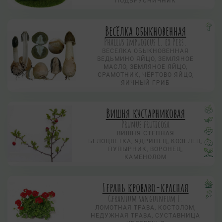
ПОДБРУСНИЧНИК
Весёлка обыкновенная
Phallus impudicus L. ex Pers.
ВЕСЕЛКА ОБЫКНОВЕННАЯ
ВЕДЬМИНО ЯЙЦО, ЗЕМЛЯНОЕ
МАСЛО, ЗЕМЛЯНОЕ ЯЙЦО,
СРАМОТНИК, ЧЁРТОВО ЯЙЦО,
ЯИЧНЫЙ ГРИБ
Вишня кустарниковая
Prunus fruticosa
ВИШНЯ СТЕПНАЯ
БЕЛОЦВЕТКА, ЯДРИНЕЦ, КОЗЕЛЕЦ,
ПУПЫРНИК, ВОРОНЕЦ,
КАМЕНОЛОМ
Герань кроваво-красная
Geranium sanguineum L.
ЛОМОТНАЯ ТРАВА, КОСТОЛОМ,
НЕДУЖНАЯ ТРАВА, СУСТАВНИЦА