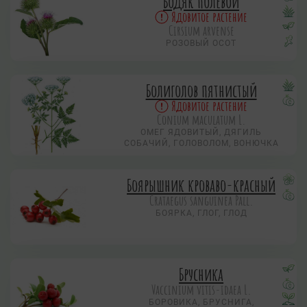
Бодяк полевой
Ядовитое растение
Cirsium arvense
РОЗОВЫЙ ОСОТ
Болиголов пятнистый
Ядовитое растение
Conium maculatum L.
ОМЕГ ЯДОВИТЫЙ, ДЯГИЛЬ
СОБАЧИЙ, ГОЛОВОЛОМ, ВОНЮЧКА
Боярышник кроваво-красный
Crataegus sanguinea Pall.
БОЯРКА, ГЛОГ, ГЛОД
Брусника
Vaccinium vitis-idaea L.
БОРОВИКА, БРУСНИГА,