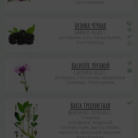
БРУСНИЧНИК
Бузина черная
Sambucus nigra L.
БАЛОВНИК, БУЗ, ПИЩАЛЬНИК,
ПУСТОРОСЛЬ
Василёк луговой
Centaurea jacea L.
ВОЛОШКА, ГОРЬКУША, МЕДВЕЖЬИ
ГОЛОВКИ, ТРИПУШНИК
Вахта трехлистная
Menyanthes trifoliata L.
ТРИФОЛЬ
БОБОВНИК, ВОДЯНОЙ
ТРИЛИСТНИК, ВАХТА-ТРАВА,
КАПУСТА, ЖЕНСКИЙ ЖАБНИК,
ЧАХОТОЧНИК