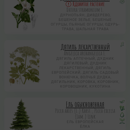
Ядовитое растение
Datura stramonium L.
ДУРНОПЬЯН, ДИВДЕРЕВО,
БЕШЕНОЕ ЗЕЛЬЕ, БЕШЕНЫЕ
ОГУРЦЫ, ПЬЯНЫЕ ОГУРЦЫ, ОДУРЬ-
ТРАВА, ШАЛЬНАЯ ТРАВА
Дягиль лекарственный
Angelica archangelica L.
ДЯГИЛЬ АПТЕЧНЫЙ, ДУДНИК
ДЯГИЛЕВЫЙ, ДУДНИК
ЛЕКАРСТВЕННЫЙ, ДЯГИЛЬ
ЕВРОПЕЙСКИЙ, ДЯГИЛЬ САДОВЫЙ
ВОНЮЧКА, ВОЛЧЬЯ ДУДКА,
ДЯГИЛЬНИК, КОРОВКА, КОРОВНИК,
КОРОВОШНИК, КУКОТИНА
Ель обыкновенная
Picea abies (L.) Karst., Picea excelsa
(Lam.) Link
ЕЛЬ ЕВРОПЕЙСКАЯ
ЁЛКА