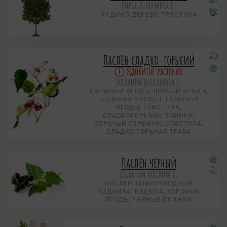
Populus tremula L.
ИУДИНО ДЕРЕВО, ТРЯСУЧКА
Паслён сладко-горький
Ядовитое растение
Solanum dulcamara L.
БИРЮЧЬИ ЯГОДЫ, ВОЛЧЬИ ЯГОДЫ,
ГАДЮЧИЙ ПАСЛЁН, ГАДЮЧЬИ
ЯГОДЫ, ГЛИСТНИК,
СЛАДКОГОРЬКИЕ ПСИНКИ,
СОРОЧЬИ СЕРЕЖКИ, СЛАСТИХА,
СЛАДКО-ГОРЬКАЯ ТРАВА
Паслён чёрный
Solanum nigrum L.
ПАСЛЁН ТЁМНОПЛОДНЫЙ
БЗДНИКА, БЗДЮХА, ВОРОНЬИ
ЯГОДЫ, ЧЕРНЫЕ ПСИНКИ