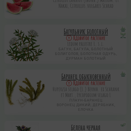
Nakai, Citrullus.vulgaris Schrad
Багульник болотный
Ядовитое растение
Ledum palustre L. s.l.
БАГУН, БАГУЛА, БОЛОТНЫЙ
БОЛИГОЛОВ, БОЛОТНАЯ ОДУРЬ,
ДУРМАН БОЛОТНЫЙ
Баранец обыкновенный
Ядовитое растение
Huperzia selago (L.) Bernh. ex Schrank
et Mart., Lycopodium selago L
ПЛАУН-БАРАНЕЦ
ВОРОНЕЦ ДИКИЙ, ДЕРЯБНИК,
ЕЛОЧКА
Белена черная