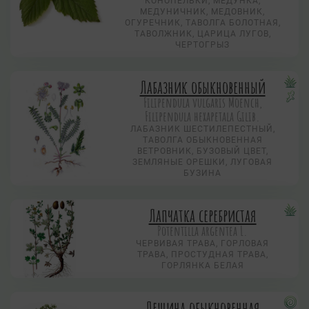
КОНОПЕЛЬКИ, МЕДУНКА,
МЕДУНИЧНИК, МЕДОВНИК,
ОГУРЕЧНИК, ТАВОЛГА БОЛОТНАЯ,
ТАВОЛЖНИК, ЦАРИЦА ЛУГОВ,
ЧЕРТОГРЫЗ
Лабазник обыкновенный
Filipendula vulgaris Moench,
Filipendula hexapetala Gilib.
ЛАБАЗНИК ШЕСТИЛЕПЕСТНЫЙ,
ТАВОЛГА ОБЫКНОВЕННАЯ
ВЕТРОВНИК, БУЗОВЫЙ ЦВЕТ,
ЗЕМЛЯНЫЕ ОРЕШКИ, ЛУГОВАЯ
БУЗИНА
Лапчатка серебристая
Potentilla argentea L.
ЧЕРВИВАЯ ТРАВА, ГОРЛОВАЯ
ТРАВА, ПРОСТУДНАЯ ТРАВА,
ГОРЛЯНКА БЕЛАЯ
Лещина обыкновенная