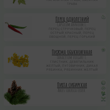
ТРАВА
Перец однолетний
Capsicum annuum L.
ПЕРЕЦ СТРУЧКОВЫЙ, ПЕРЕЦ
ОСТРЫЙ КРАСНЫЙ, ПЕРЕЦ
ОВОЩНОЙ, ПЕРЕЦ ГОРЬКИЙ
Пижма обыкновенная
Tanacetum vulgare L.
ГЛИСТНИК, ДЕВЯТИЛЬНИК
ЖЕЛТЫЙ, ПУГОВИЧНИК, ДИКАЯ
РЯБИНКА, РЯБИННИК ЖЕЛТЫЙ
Пихта сибирская
Abies sibirica Ledeb.