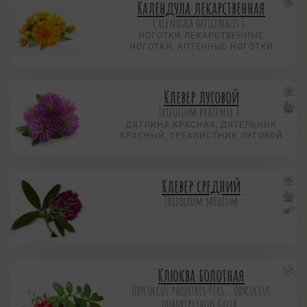
Календула лекарственная
Calendula officinalis L.
НОГОТКИ ЛЕКАРСТВЕННЫЕ
НОГОТКИ, АПТЕЧНЫЕ НОГОТКИ
Клевер луговой
Trifolium pratense L.
ДЯТЛИНА КРАСНАЯ, ДЯТЕЛЬНИК
КРАСНЫЙ, ТРЕХЛИСТНИК ЛУГОВОЙ
Клевер средний
Trifolium medium
Клюква болотная
Охусоccus palustris Pers., Охусоccus
quadripetalus Gilib.