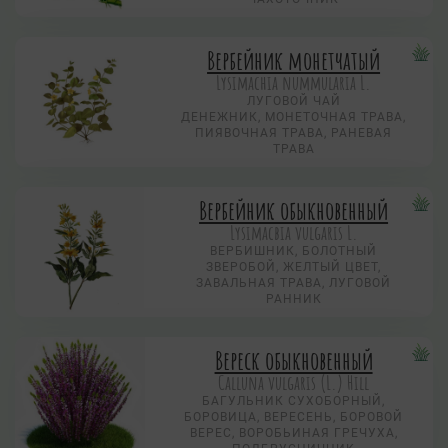
Вербейник монетчатый
Lysimachia nummularia L.
ЛУГОВОЙ ЧАЙ
ДЕНЕЖНИК, МОНЕТОЧНАЯ ТРАВА,
ПИЯВОЧНАЯ ТРАВА, РАНЕВАЯ
ТРАВА
Вербейник обыкновенный
Lysimacbia vulgaris L.
ВЕРБИШНИК, БОЛОТНЫЙ
ЗВЕРОБОЙ, ЖЕЛТЫЙ ЦВЕТ,
ЗАВАЛЬНАЯ ТРАВА, ЛУГОВОЙ
РАННИК
Вереск обыкновенный
Calluna vulgaris (L.) Hill
БАГУЛЬНИК СУХОБОРНЫЙ,
БОРОВИЦА, ВЕРЕСЕНЬ, БОРОВОЙ
ВЕРЕС, ВОРОБЬИНАЯ ГРЕЧУХА,