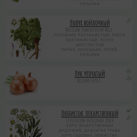
РЕПЬЯХИ
Лопух войлочный
Arctium tomentosum Mill.
РЕПЕЙНИК ПАУТИНИСТЫЙ, ЛОПУХ
ПАУТИНИСТЫЙ, ЛОПУХ
ШЕРСТИСТЫЙ
ЛИПУХ, ЛАПУШНИК, РЕПЕЙ,
РЕПЬЯХИ
Лук репчатый
Allium сера L.
Любисток лекарственный
Levisticum officinale Koch
ЗОРЯ ЛЕКАРСТВЕННАЯ
ДУДОЧНИК, ДУДЧАТАЯ ТРАВА,
ЗОРЯ САДОВАЯ, ЛЮБИСТИК,