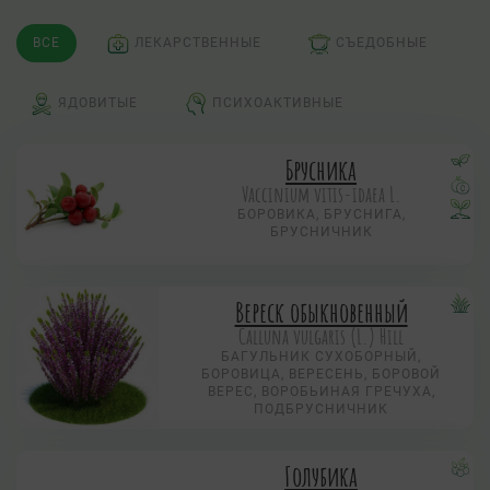
ВСЕ
ЛЕКАРСТВЕННЫЕ
СЪЕДОБНЫЕ
ЯДОВИТЫЕ
ПСИХОАКТИВНЫЕ
Брусника
Vaccinium vitis-idaea L.
БОРОВИКА, БРУСНИГА,
БРУСНИЧНИК
Вереск обыкновенный
Calluna vulgaris (L.) Hill
БАГУЛЬНИК СУХОБОРНЫЙ,
БОРОВИЦА, ВЕРЕСЕНЬ, БОРОВОЙ
ВЕРЕС, ВОРОБЬИНАЯ ГРЕЧУХА,
ПОДБРУСНИЧНИК
Голубика