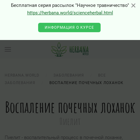
×
×
Бесплатная серия рассылок "Научное травничество"
https://herbana.world/scienceherbal.html
ИНФОРМАЦИЯ О КУРСЕ
HERBANA.WORLD
ЗАБОЛЕВАНИЯ
ВСЕ
ЗАБОЛЕВАНИЯ
ВОСПАЛЕНИЕ ПОЧЕЧНЫХ ЛОХАНОК
Воспаление почечных лоханок
Пиелит
Пиелит - воспалительный процесс в почечной лоханке,