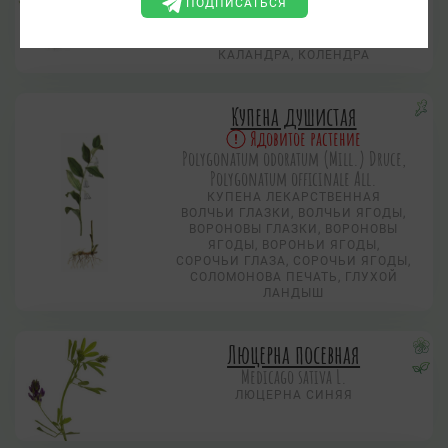
Coriandrum sativum L.
ПОДПИСАТЬСЯ
КИНДЗА
КИШНЕЦ, КЛОПОВНИК, КИНЗА,
КАЛАНДРА, КОЛЕНДРА
Купена душистая
Ядовитое растение
Polygonatum odoratum (Mill.) Druce,
Polygonatum officinale All.
КУПЕНА ЛЕКАРСТВЕННАЯ
ВОЛЧЬИ ГЛАЗКИ, ВОЛЧЬИ ЯГОДЫ,
ВОРОНОВЫ ГЛАЗКИ, ВОРОНОВЫ
ЯГОДЫ, ВОРОНЬИ ЯГОДЫ,
СОРОЧЬИ ГЛАЗА, СОРОЧЬИ ЯГОДЫ,
СОЛОМОНОВА ПЕЧАТЬ, ГЛУХОЙ
ЛАНДЫШ
Люцерна посевная
Medicago sativa L.
ЛЮЦЕРНА СИНЯЯ