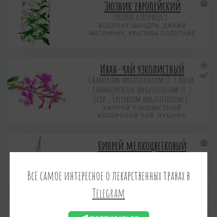
Зюзник европейский
Lycopus europaeus L.
ВОДЯНАЯ ШАНДРА, ДИКИЙ
МАТОЧНИК, КРАПИВА БОЛОТНАЯ
Иван-чай узколистный
Chamerion angustifolium (L.) Holub,
Chamaenerion angustifolium (L.)
Scop., Epilobium angustifolium L.
КИПРЕЙ УЗКОЛИСТНЫЙ
КОПОРСКИЙ ЧАЙ, ПУШНИК
Кипрей мелкоцветковый
Epilobium parviflorum Schreb.
Всё самое интересное о лекарственных травах в
Telegram
Кориандр посевной