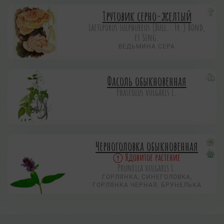
Трутовик серно-желтый
Laetiporus sulphureus (Bull.: Fr.) Bond,
et Sing.
ВЕДЬМИНА СЕРА
Фасоль обыкновенная
Phaseolus vulgaris L.
Черноголовка обыкновенная
Ядовитое растение
Prunella vulgaris L.
ГОРЛЯНКА, СИНЕГОЛОВКА,
ГОРЛЯНКА ЧЕРНАЯ, БРУНЕЛЬКА