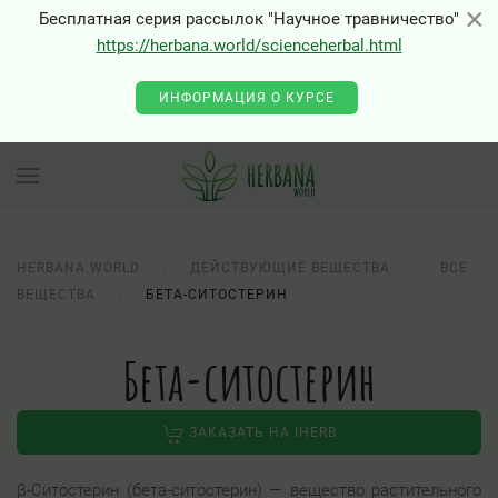
×
×
Бесплатная серия рассылок "Научное травничество"
https://herbana.world/scienceherbal.html
ИНФОРМАЦИЯ О КУРСЕ
HERBANA.WORLD
ДЕЙСТВУЮЩИЕ ВЕЩЕСТВА
ВСЕ
ВЕЩЕСТВА
БЕТА-СИТОСТЕРИН
Бета-ситостерин
ЗАКАЗАТЬ НА IHERB
β-Ситостерин (бета-ситостерин) — вещество растительного