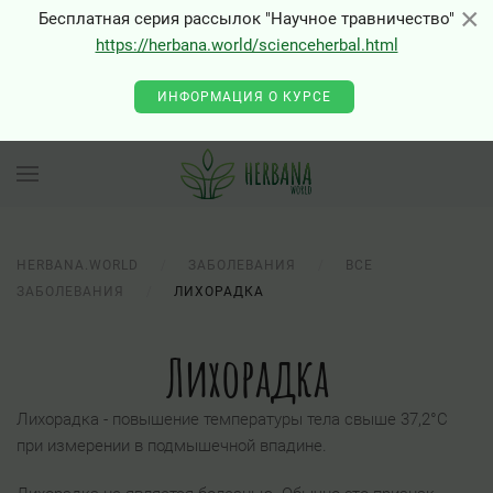
×
×
Бесплатная серия рассылок "Научное травничество"
https://herbana.world/scienceherbal.html
ИНФОРМАЦИЯ О КУРСЕ
HERBANA.WORLD
ЗАБОЛЕВАНИЯ
ВСЕ
ЗАБОЛЕВАНИЯ
ЛИХОРАДКА
Лихорадка
Лихорадка - повышение температуры тела свыше 37,2°С
при измерении в подмышечной впадине.