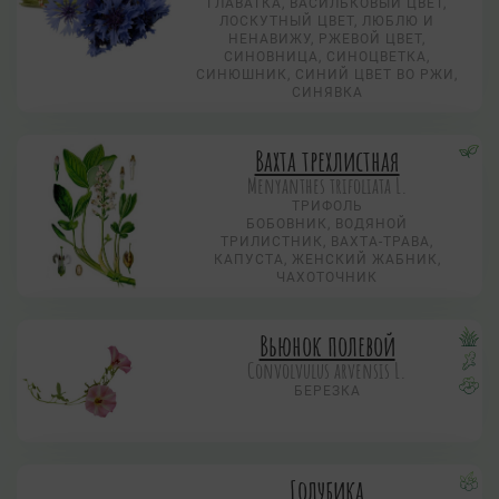
ГЛАВАТКА, ВАСИЛЬКОВЫЙ ЦВЕТ,
ЛОСКУТНЫЙ ЦВЕТ, ЛЮБЛЮ И
НЕНАВИЖУ, РЖЕВОЙ ЦВЕТ,
СИНОВНИЦА, СИНОЦВЕТКА,
СИНЮШНИК, СИНИЙ ЦВЕТ ВО РЖИ,
СИНЯВКА
Вахта трехлистная
Menyanthes trifoliata L.
ТРИФОЛЬ
БОБОВНИК, ВОДЯНОЙ
ТРИЛИСТНИК, ВАХТА-ТРАВА,
КАПУСТА, ЖЕНСКИЙ ЖАБНИК,
ЧАХОТОЧНИК
Вьюнок полевой
Convolvulus arvensis L.
БЕРЕЗКА
Голубика