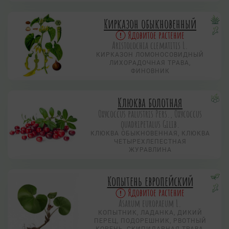
Кирказон обыкновенный
Ядовитое растение
Aristolochia clematitis L.
КИРКАЗОН ЛОМОНОСОВИДНЫЙ
ЛИХОРАДОЧНАЯ ТРАВА,
ФИНОВНИК
Клюква болотная
Охусоccus palustris Pers., Охусоccus
quadripetalus Gilib.
КЛЮКВА ОБЫКНОВЕННАЯ, КЛЮКВА
ЧЕТЫРЕХЛЕПЕСТНАЯ
ЖУРАВЛИНА
Копытень европейский
Ядовитое растение
Asarum europaeum L.
КОПЫТНИК, ЛАДАНКА, ДИКИЙ
ПЕРЕЦ, ПОДОРЕШНИК, РВОТНЫЙ
КОРЕНЬ, СКИПИДАРНАЯ ТРАВА,