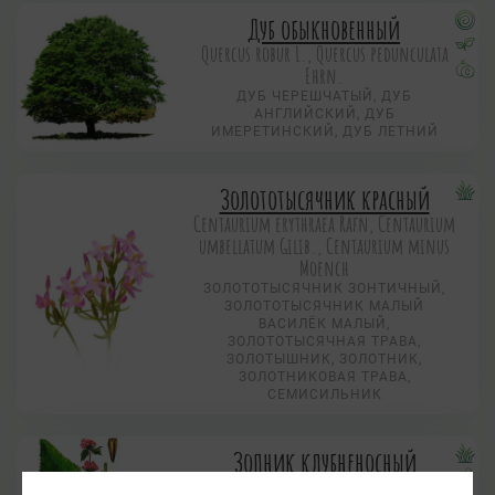
Дуб обыкновенный
Quercus robur L., Quercus pedunculata
Ehrn.
ДУБ ЧЕРЕШЧАТЫЙ, ДУБ
АНГЛИЙСКИЙ, ДУБ
ИМЕРЕТИНСКИЙ, ДУБ ЛЕТНИЙ
Золототысячник красный
Centaurium erythraea Rafn, Centaurium
umbellatum Gilib., Centaurium minus
Moench
ЗОЛОТОТЫСЯЧНИК ЗОНТИЧНЫЙ,
ЗОЛОТОТЫСЯЧНИК МАЛЫЙ
ВАСИЛЁК МАЛЫЙ,
ЗОЛОТОТЫСЯЧНАЯ ТРАВА,
ЗОЛОТЫШНИК, ЗОЛОТНИК,
ЗОЛОТНИКОВАЯ ТРАВА,
СЕМИСИЛЬНИК
Зопник клубненосный
Phlomis tuberosa L.