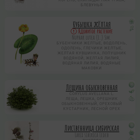
БЛЕВУНЬЯ
Кубышка жёлтая
Ядовитое растение
Nuphar lutea (L.) Sm.
БУБЕНЧИКИ ЖЕЛТЫЕ, ВОДОЛЕНЬ,
ОДОЛЕНЬ, ГЛЕЧИКИ ЖЕЛТЫЕ,
ЖЕЛТАЯ КУВШИНКА, ЛОПУШНИК
ВОДЯНОЙ, ЖЕЛТАЯ ЛИЛИЯ,
ВОДЯНАЯ ЛИЛИЯ, ВОДЯНЫЕ
МАКОВКИ
Лещина обыкновенная
CORYLUS AVELLANA L.
ЛЕЩА, ЛЕШКА, ОРЕШНИК
ОБЫКНОВЕННЫЙ, ОРЕХОВЫЙ
КУСТАРНИК, ЛЕСНОЙ ОРЕХ
Лиственница сибирская
Larix sibirica Ledeb