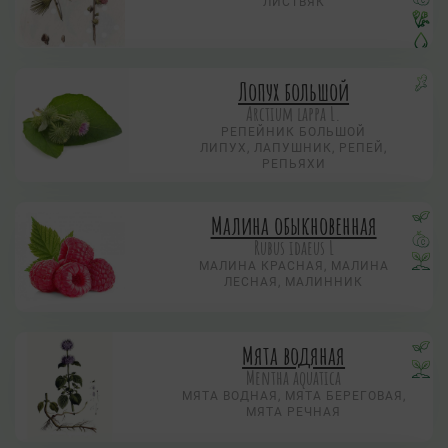
ЛИСТВЯК
Лопух большой
Arctium lappa L.
РЕПЕЙНИК БОЛЬШОЙ
ЛИПУХ, ЛАПУШНИК, РЕПЕЙ,
РЕПЬЯХИ
Малина обыкновенная
Rubus idaeus L
МАЛИНА КРАСНАЯ, МАЛИНА
ЛЕСНАЯ, МАЛИННИК
Мята водяная
Mentha aquatica
МЯТА ВОДНАЯ, МЯТА БЕРЕГОВАЯ,
МЯТА РЕЧНАЯ