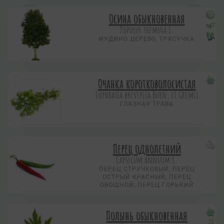
Осина обыкновенная
Populus tremula L.
ИУДИНО ДЕРЕВО, ТРЯСУЧКА
Очанка коротковолосистая
Euphrasia brevipila Burn, et Gremli
ГЛАЗНАЯ ТРАВА
Перец однолетний
Capsicum annuum L.
ПЕРЕЦ СТРУЧКОВЫЙ, ПЕРЕЦ
ОСТРЫЙ КРАСНЫЙ, ПЕРЕЦ
ОВОЩНОЙ, ПЕРЕЦ ГОРЬКИЙ
Полынь обыкновенная