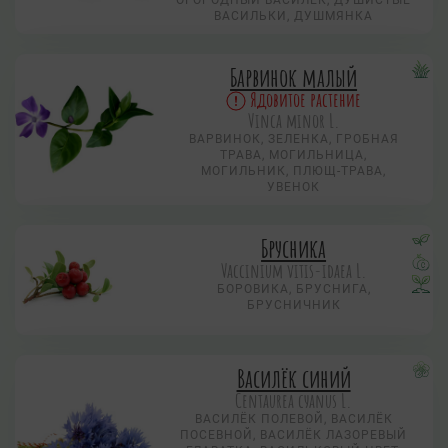
ОГОРОДНЫЙ ВАСИЛЁК, ДУШИСТЫЕ
ВАСИЛЬКИ, ДУШМЯНКА
Барвинок малый
Ядовитое растение
Vinca minor L.
ВАРВИНОК, ЗЕЛЕНКА, ГРОБНАЯ
ТРАВА, МОГИЛЬНИЦА,
МОГИЛЬНИК, ПЛЮЩ-ТРАВА,
УВЕНОК
Брусника
Vaccinium vitis-idaea L.
БОРОВИКА, БРУСНИГА,
БРУСНИЧНИК
Василёк синий
Centaurea суanus L.
ВАСИЛЁК ПОЛЕВОЙ, ВАСИЛЁК
ПОСЕВНОЙ, ВАСИЛЁК ЛАЗОРЕВЫЙ