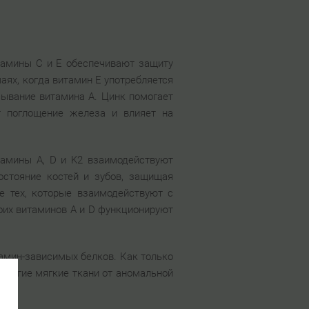
тамины С и Е обеспечивают защиту
аях, когда витамин Е употребляется
сывание витамина А. Цинк помогает
т поглощение железа и влияет на
тамины A, D и K2 взаимодействуют
остояние костей и зубов, защищая
е тех, которые взаимодействуют с
боих витаминов А и D функционируют
амин-зависимых белков. Как только
 другие мягкие ткани от аномальной