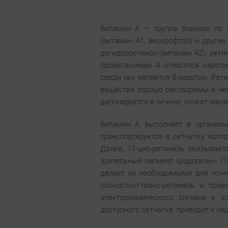
Витами́н A — группа близких по
(витамин A1, аксерофтол) и други
дегидроретинол (витамин A2), рети
провитаминам A относятся карот
среди них является β-каротин. Рет
вещества хорошо растворимы в неп
депонируется в печени, может нака
Витамин А выполняет в организм
транспортируется в сетчатку, кото
Далее, 11-цис-ретиналь оказывает
зрительный пигмент «родопсин». П
делает их необходимыми для ночн
полностью-транс-ретиналь и при
электрохимического сигнала к зр
доступного сетчатке, приводит к на