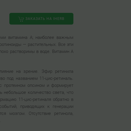
ЗАКАЗАТЬ НА IHERB
ами витамина A; наиболее важным
аротиноиды — растительных. Все эти
лохо растворимы в воде. Витамин А
лияние на зрение. Эфир ретинила
тво под названием 11-цис-ретиналь.
я с протеином опсином и формирует
ь небольшое количество света, что
рмацию 11-цис-ретиналя обратно в
событий, приводящих к генерации
тся мозгом. Отсутствие ретинола,
.