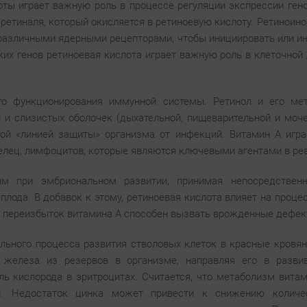
оты играет важную роль в процессе регуляции экспрессии гено
 ретиналя, который окисляется в ретиноевую кислоту. Ретиноин
 различными ядерными рецепторами, чтобы инициировать или ин
их генов ретиноевая кислота играет важную роль в клеточно
го функционирования иммунной системы. Ретинол и его ме
 и слизистых оболочек (дыхательной, пищеварительной и моче
ой «линией защиты» организма от инфекций. Витамин А игра
лец, лимфоцитов, которые являются ключевыми агентами в ре
м при эмбриональном развитии, принимая непосредственно
плода. В добавок к этому, ретиноевая кислота влияет на проце
 и переизбыток витамина А способен вызвать врожденные дефек
льного процесса развития стволовых клеток в красные кровяны
 железа из резервов в организме, направляя его в разв
ль кислорода в эритроцитах. Считается, что метаболизм вита
. Недостаток цинка может привести к снижению количест