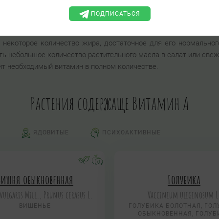
лучше всего употреблять с продуктами, в которых есть «по
ПОДПИСАТЬСЯ
ржание витамина А и лютеина, рекомендуют сочетать с авокадо
о сочетаются с авокадо в салатах. Как правило, продукты 
некоторое количество жира, достаточное для его нормальног
ять небольшое количество растительного масла в салат или св
ит необходимый витамин в полном количестве.
Растения содержаще Витамин А
ЯДОВИТЫЕ
ПСИХОАКТИВНЫЕ
Вишня обыкновенная
Голубика
vulgaris Mill., Prunus cerasus L.
Vaccinium uliginosum L
ВИШЕНЬЕ
ГОЛУБИКА БОЛОТНАЯ, ГОЛ
ОБЫКНОВЕННАЯ, ГОЛУБ