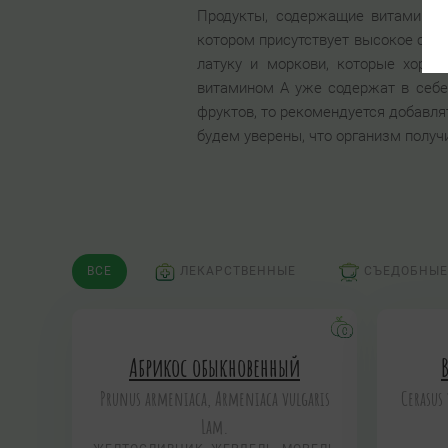
Продукты, содержащие витамин А 
котором присутствует высокое соде
латуку и моркови, которые хорош
витамином А уже содержат в себе 
фруктов, то рекомендуется добавл
будем уверены, что организм получ
ВСЕ
ЛЕКАРСТВЕННЫЕ
СЪЕДОБНЫЕ
Абрикос обыкновенный
Prunus armeniaca, Armeniaca vulgaris
Cerasus 
Lam.