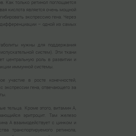
в. Как только ретинол поглощается
овая кислота является очень мощной
гибировать экспрессию гена. Через
й дифференциации – одной из самых
таболиты нужны для поддержания
испускательной систем). Эти ткани
ет центральную роль в развитии и
акции иммунной системы.
е участие в росте конечностей,
сс экспрессии гена, отвечающего за
ты.
е тельца. Кроме этого, витамин А,
ивающийся эритроцит. Там железо
мина А взаимодействует с цинком и
ва транспортируемого ретинола,