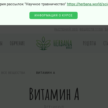
рия рассылок "Научное травничество"
https://herbana.world/sc
ИНФОРМАЦИЯ О КУРСЕ
РАСТЕНИЙ 303
,
ВЕЩЕСТВ 1159
,
З
РЫ
ОБУЧЕНИЕ
РЕЦЕПТЫ
СТ
ВСЕ ВЕЩЕСТВА
ВИТАМИН А
Витамин А