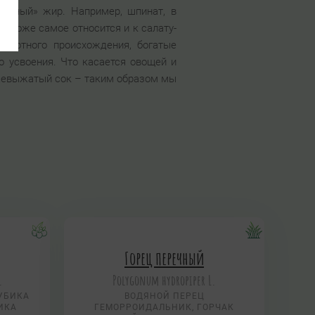
лезный» жир. Например, шпинат, в
. Тоже самое относится и к салату-
животного происхождения, богатые
о усвоения. Что касается овощей и
ежевыжатый сок – таким образом мы
Горец перечный
.
Polygonum hydropiper L.
УБИКА
ВОДЯНОЙ ПЕРЕЦ
ИКА
ГЕМОРРОИДАЛЬНИК, ГОРЧАК