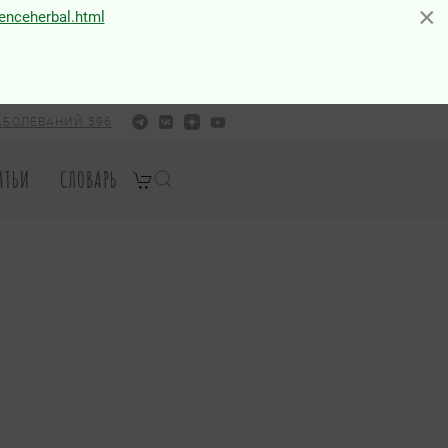
×
×
ienceherbal.html
АБОЛЕВАНИЙ 596
АТЬИ
СЛОВАРЬ