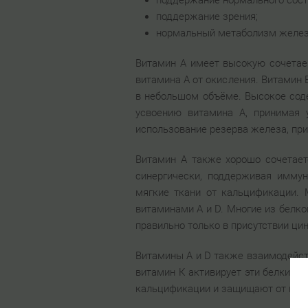
поддержание нормального сост
поддержание зрения;
нормальный метаболизм желез
Витамин А имеет высокую сочетае
витамина А от окисления. Витамин 
в небольшом объёме. Высокое соде
усвоению витамина А, принимая 
использование резерва железа, при
Витамин А также хорошо сочетает
синергически, поддерживая иммун
мягкие ткани от кальцификации. 
витаминами А и D. Многие из белко
правильно только в присутствии цин
Витамины A и D также взаимодейст
витамин К активирует эти белки, о
кальцификации и защищают от гибе