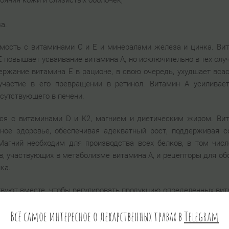
ояния кожи и слизистых оболочек;
а.
мость с витаминами С и Е и минералами железа и цинка. Ви
Е повышает усваивание витамина А, но исключительно в тех случ
ржание витамина Е в рационе, в свою очередь, ухудшает вса
участие в его превращении в ретинол. Витамин А усиливае
сутствующего в печени.
ся с витаминами D и K2, магнием и диетическим жиром. Ви
ное здоровье, обеспечивая адекватный рост, поддерживая с
Магний необходим для производства всех белков, в том числ
в, участвующих в метаболизме витамина А, и рецепторы для о
ка.
вуют вместе, чтобы регулировать продукцию определенных вит
ни помогают минерализовать кости и зубы, защищают артерии и
Всё самое интересное о лекарственных травах в
Telegram
ли клеток.