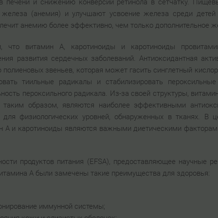
в печени и снижению конверсии ретинола в сетчатку. Пищев
т железа (анемия) и улучшают усвоение железа среди детей
 лечит анемию более эффективно, чем только дополнительное ж
и, что витамин А, каротиноиды и каротиноиды провита
ния развития сердечных заболеваний. Антиоксидантная акти
 полиеновых звеньев, которая может гасить синглетный кислор
зовать тиильные радикалы и стабилизировать пероксильные
ность пероксильного радикала. Из-за своей структуры, витами
 таким образом, являются наиболее эффективными антиокс
 для физиологических уровней, обнаруженных в тканях. В 
мин А и каротиноиды являются важными диетическими факторам
сности продуктов питания (EFSA), предоставляющее научные р
витамина А были замечены такие преимущества для здоровья:
онирование иммунной системы;