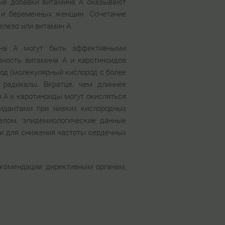
ые добавки витамина А оказывают
 и беременных женщин. Сочетание
елезо или витамин А.
мина А могут быть эффективными
вность витамина А и каротиноидов
од (молекулярный кислород с более
 радикалы. Вкратце, чем длиннее
н А и каротиноиды могут окисляться
идантами при низких кислородных
целом, эпидемиологические данные
и для снижения частоты сердечных
екомендации директивным органам,