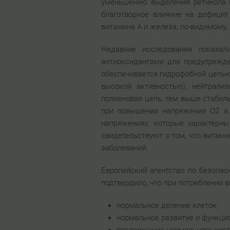
уменьшению выделения ретинола 
благотворное влияние на дефици
витамина А и железа, по-видимому,
Недавние исследования показал
антиоксидантами для предупрежде
обеспечивается гидрофобной цепью
высокой активностью), нейтрали
полиеновая цепь, тем выше стабиль
при повышении напряжения O2 и,
напряжениях, которые характерны
свидетельствуют о том, что вита
заболеваний.
Европейский агентство по безопа
подтвердило, что при потреблении 
нормальное деление клеток;
нормальное развитие и функци