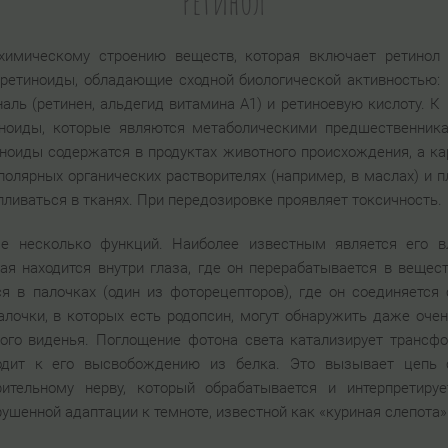
Ретинол
 химическому строению веществ, которая включает ретинол
е ретиноиды, обладающие сходной биологической активностью:
наль (ретинен, альдегид витамина A1) и ретиноевую кислоту. К
иноиды, которые являются метаболическими предшественник
иноиды содержатся в продуктах животного происхождения, а к
олярных органических растворителях (например, в маслах) и п
пливаться в тканях. При передозировке проявляет токсичность.
е несколько функций. Наиболее известным является его в
рая находится внутри глаза, где он перерабатывается в вещес
ся в палочках (один из фоторецепторов), где он соединяетс
алочки, в которых есть родопсин, могут обнаружить даже очен
ого виденья. Поглощение фотона света катализирует трансфо
водит к его высвобождению из белка. Это вызывает цепь 
ительному нерву, который обрабатывается и интерпретируе
рушенной адаптации к темноте, известной как «куриная слепота»