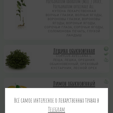
Polygonatum odoratum (Mill.) Druce,
Polygonatum officinale All.
КУПЕНА ЛЕКАРСТВЕННАЯ
ВОЛЧЬИ ГЛАЗКИ, ВОЛЧЬИ ЯГОДЫ,
ВОРОНОВЫ ГЛАЗКИ, ВОРОНОВЫ
ЯГОДЫ, ВОРОНЬИ ЯГОДЫ,
СОРОЧЬИ ГЛАЗА, СОРОЧЬИ ЯГОДЫ,
СОЛОМОНОВА ПЕЧАТЬ, ГЛУХОЙ
ЛАНДЫШ
Лещина обыкновенная
CORYLUS AVELLANA L.
ЛЕЩА, ЛЕШКА, ОРЕШНИК
ОБЫКНОВЕННЫЙ, ОРЕХОВЫЙ
КУСТАРНИК, ЛЕСНОЙ ОРЕХ
Лимон обыкновенный
Citrus limon
Всё самое интересное о лекарственных травах в
Telegram