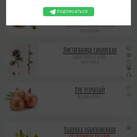
Лисичка обыкновенная
Cantharellus cibarius
ПОДПИСАТЬСЯ
ЛИСИЧКА НАСТОЯЩАЯ, ЛИСИЧКА
ЖЕЛТАЯ, ЛОПАСТНИК ТРУБЧАТЫЙ,
ЛИСИЧКА ВОРОНЧАТАЯ
ПЕТУШОК
Лиственница сибирская
Larix sibirica Ledeb
ЛИСТВЯК
Лук репчатый
Allium сера L.
Льнянка обыкновенная
Ядовитое растение