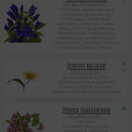
Gentiana pneumonanthe L.
ГОРЕЧАВКА ОБЫКНОВЕННАЯ,
СОКОЛЬНИЦА ЛЁГОЧНАЯ,
ГОРЕЧАВКА ЛАЗОРЕВАЯ
ВАСИЛИСА, ИСКОПЫТ, КАЗАК-
ТРАВА, КРЕСТОВЫЙ КОРЕНЬ,
ЛИХОМАННИК, ПОДВЗОРНИК,
СЕМИПОДНИК, СЕМИУГОДНИК,
СОКОЛИННИК, СОКОЛИЙ ПЕРЕЛЕТ,
СИНИЕ ПЕТУШКИ, ТИРЛИЧ
Девясил высокий
Inula helenium L.
ДЕВЯСИЛЬНЫЙ КОРЕНЬ,
ДЕВЯТИСИЛ, ОМАН, ДЕВЯСИЛ
ЕЛЕНЫ, ДЕВЯТИСИЛЬНИК,
ДИВОСИЛ, ДИКИЙ ПОДСОЛНЕЧНИК
Душица обыкновенная
Origanum vulgare L.
ОРЕГАНО
ДУХОВЫМ ЦВЕТ, ДУШКА,
ДУШМЯНКА, ЛАДАНКА,