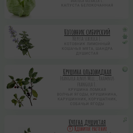
КАПУСТА БЕЛОКОЧАННАЯ
Котовник сибирский
Nepeta sibirica L.
КОТОВНИК ЛИМОННЫЙ
КОШАЧЬЯ МЯТА, ШАНДРА
ДУШИСТАЯ
Крушина ольховидная
Frangula alnus Mill., Rhamnus
frangula L.
КРУШИНА ЛОМКАЯ
ВОЛЧЬИ ЯГОДЫ, КРУШИНИНА,
КАРУШИННИК, КОРУШАТНИК,
СОБАЧЬИ ЯГОДЫ
Купена душистая
Ядовитое растение