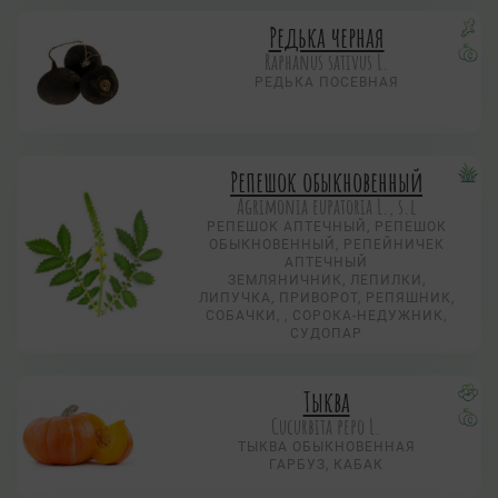
Редька черная
Raphanus sativus L.
РЕДЬКА ПОСЕВНАЯ
Репешок обыкновенный
Agrimonia eupatoria L., s.l
РЕПЕШОК АПТЕЧНЫЙ, РЕПЕШОК
ОБЫКНОВЕННЫЙ, РЕПЕЙНИЧЕК
АПТЕЧНЫЙ
ЗЕМЛЯНИЧНИК, ЛЕПИЛКИ,
ЛИПУЧКА, ПРИВОРОТ, РЕПЯШНИК,
СОБАЧКИ, , СОРОКА-НЕДУЖНИК,
СУДОПАР
Тыква
Cucurbita pepo L.
ТЫКВА ОБЫКНОВЕННАЯ
ГАРБУЗ, КАБАК