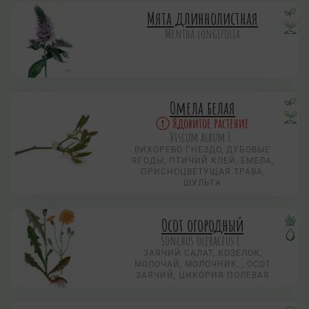
Мята длиннолистная
Mentha longifolia
Омела белая
Ядовитое растение
Viscum album L.
ВИХОРЕВО ГНЕЗДО, ДУБОВЫЕ
ЯГОДЫ, ПТИЧИЙ КЛЕЙ, ЕМЕЛА,
ПРИСНОЦВЕТУЩАЯ ТРАВА,
ШУЛЬГА
Осот огородный
Sonchus oleraceus L.
ЗАЯЧИЙ САЛАТ, КОЗЕЛОК,
МОЛОЧАЙ, МОЛОЧНИК, , ОСОТ
ЗАЯЧИЙ, ЦИКОРИЯ ПОЛЕВАЯ