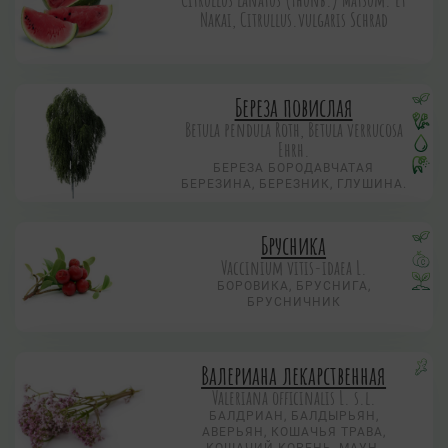
Nakai, Citrullus.vulgaris Schrad
Береза повислая
Betula pendula Roth, Betula verrucosa
Ehrh.
БЕРЕЗА БОРОДАВЧАТАЯ
БЕРЕЗИНА, БЕРЕЗНИК, ГЛУШИНА.
Брусника
Vaccinium vitis-idaea L.
БОРОВИКА, БРУСНИГА,
БРУСНИЧНИК
Валериана лекарственная
Valeriana officinalis L. s.l.
БАЛДРИАН, БАЛДЫРЬЯН,
АВЕРЬЯН, КОШАЧЬЯ ТРАВА,