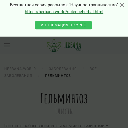
×
×
Бесплатная серия рассылок "Научное травничество"
https://herbana.world/scienceherbal.html
ИНФОРМАЦИЯ О КУРСЕ
HERBANA.WORLD
ЗАБОЛЕВАНИЯ
ВСЕ
ЗАБОЛЕВАНИЯ
ГЕЛЬМИНТОЗ
Гельминтоз
Глисты
Глистные заболевания, вызываемые гельминтами –