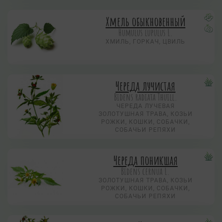
Хмель обыкновенный
Humulus lupulus L.
ХМИЛЬ, ГОРКАЧ, ЦВИЛЬ
Череда лучистая
Bidens radiata Thuill.
ЧЕРЕДА ЛУЧЕВАЯ
ЗОЛОТУШНАЯ ТРАВА, КОЗЬИ
РОЖКИ, КОШКИ, СОБАЧКИ,
СОБАЧЬИ РЕПЯХИ
Череда поникшая
Bidens cernua L.
ЗОЛОТУШНАЯ ТРАВА, КОЗЬИ
РОЖКИ, КОШКИ, СОБАЧКИ,
СОБАЧЬИ РЕПЯХИ