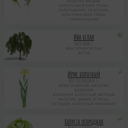
ВАСИЛЁК МАЛЫЙ,
ЗОЛОТОТЫСЯЧНАЯ ТРАВА,
ЗОЛОТЫШНИК, ЗОЛОТНИК,
ЗОЛОТНИКОВАЯ ТРАВА,
СЕМИСИЛЬНИК
Ива белая
Salix alba L.
ИВА СЕРЕБРИСТАЯ
ВЕТЛА
Ирис болотный
Iris pseudacorus L.
ИРИС ВОДЯНОЙ, КАСАТИК
ВОДЯНОЙ
КОСАТНИК БОЛОТНЫЙ, ЖЕЛТЫЙ
КАСАТИК, ДИКИЕ ОГУРЦЫ,
ПЕТУШКИ, БОЛОТНЫЙ ФИНОВНИК
Капуста огородная
Brassica oleracea L.