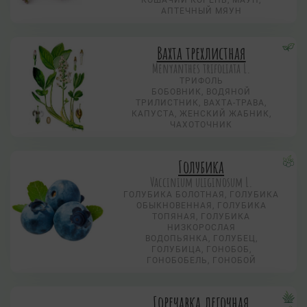
КОШАЧИЙ КОРЕНЬ, МАУН,
АПТЕЧНЫЙ МЯУН
Вахта трехлистная
Menyanthes trifoliata L.
ТРИФОЛЬ
БОБОВНИК, ВОДЯНОЙ
ТРИЛИСТНИК, ВАХТА-ТРАВА,
КАПУСТА, ЖЕНСКИЙ ЖАБНИК,
ЧАХОТОЧНИК
Голубика
Vaccinium uliginosum L.
ГОЛУБИКА БОЛОТНАЯ, ГОЛУБИКА
ОБЫКНОВЕННАЯ, ГОЛУБИКА
ТОПЯНАЯ, ГОЛУБИКА
НИЗКОРОСЛАЯ
ВОДОПЬЯНКА, ГОЛУБЕЦ,
ГОЛУБИЦА, ГОНОБОБ,
ГОНОБОБЕЛЬ, ГОНОБОЙ
Горечавка легочная