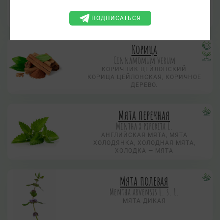
ЗОЛОТЫШНИК, ЗОЛОТНИК,
ЗОЛОТНИКОВАЯ ТРАВА,
ПОДПИСАТЬСЯ
СЕМИСИЛЬНИК
Корица
Cinnamomum verum
КОРИЧНИК ЦЕЙЛОНСКИЙ
КОРИЦА ЦЕЙЛОНСКАЯ, КОРИЧНОЕ
ДЕРЕВО.
Мята перечная
Mentha х piperita L.
АНГЛИЙСКАЯ МЯТА, МЯТА
ХОЛОДЯНКА, ХОЛОДНАЯ МЯТА,
ХОЛОДКА — МЯТА
Мята полевая
Mentha arvensis L. s. L.
МЯТА ДИКАЯ