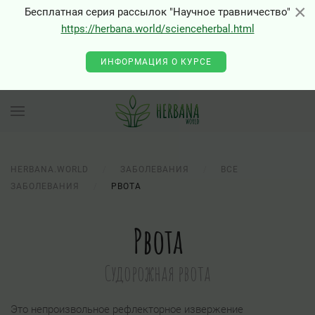
×
×
Бесплатная серия рассылок "Научное травничество"
https://herbana.world/scienceherbal.html
ИНФОРМАЦИЯ О КУРСЕ
HERBANA.WORLD
ЗАБОЛЕВАНИЯ
ВСЕ
ЗАБОЛЕВАНИЯ
РВОТА
Рвота
Судорожная рвота
Это непроизвольное рефлекторное извержение