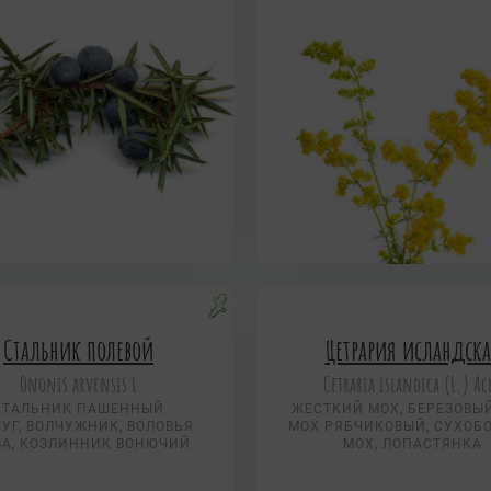
Стальник полевой
Цетрария исландск
Ononis arvensis L
Cetraria islandica (L.) Ac
СТАЛЬНИК ПАШЕННЫЙ
ЖЕСТКИЙ МОХ, БЕРЕЗОВЫЙ
УГ, ВОЛЧУЖНИК, ВОЛОВЬЯ
МОХ РЯБЧИКОВЫЙ, СУХОБ
ВА, КОЗЛИННИК ВОНЮЧИЙ
МОХ, ЛОПАСТЯНКА