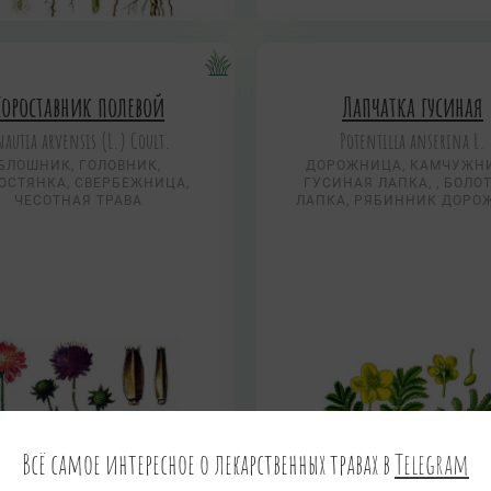
Короставник полевой
Лапчатка гусиная
autia arvensis (L.) Coult.
Potentilla anserina L.
БЛОШНИК, ГОЛОВНИК,
ДОРОЖНИЦА, КАМЧУЖНИ
ОСТЯНКА, СВЕРБЕЖНИЦА,
ГУСИНАЯ ЛАПКА, , БОЛО
ЧЕСОТНАЯ ТРАВА
ЛАПКА, РЯБИННИК ДОРО
Всё самое интересное о лекарственных травах в
Telegram