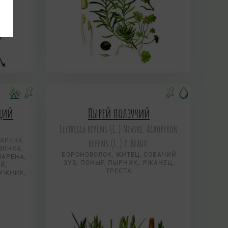
щий
Пырей ползучий
Elytrigia repens (L.) Nevski, Agropyron
МАРЕНА
repens (L.) P. Beauv.
ВЯНКА,
БОРОНОВОЛОК, ЖИТЕЦ, СОБАЧИЙ
МАРЕНА,
ЗУБ, ПОНЫР, ПЫРНИК,, РЖАНЕЦ,
Й,
ТРЕСТА
ЧУЖНИК,