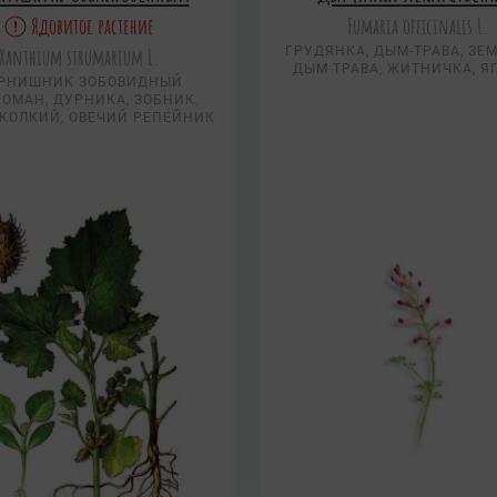
Ядовитое растение
Fumaria officinalis L.
Xanthium strumarium L.
ГРУДЯНКА, ДЫМ-ТРАВА, ЗЕ
ДЫМ ТРАВА, ЖИТНИЧКА, Я
РНИШНИК ЗОБОВИДНЫЙ
ОМАН, ДУРНИКА, ЗОБНИК,
КОЛКИЙ, ОВЕЧИЙ РЕПЕЙНИК