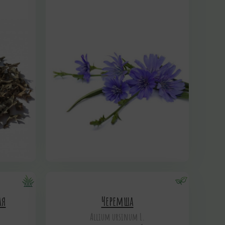
ая
Черемша
Allium ursinum L.