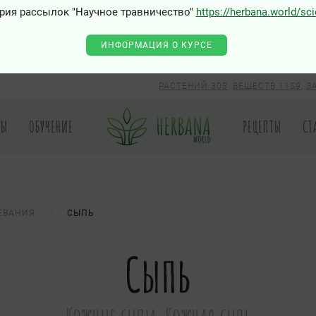
рия рассылок "Научное травничество"
https://herbana.world/sc
ИНФОРМАЦИЯ О КУРСЕ
РАСТЕНИЙ 303
,
ВЕЩЕСТВ 1159
,
З
РЫ
ОБУЧЕНИЕ
РЕЦЕПТЫ
СТ
ЕВАНИЯ
СЫПЬ
Сыпь