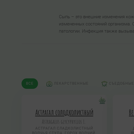
Сыпь – это внешние изменения кож
измененных состояний организма. 
патологии. Инфекция также вызыва
ВСЕ
ЛЕКАРСТВЕННЫЕ
СЪЕДОБНЫЕ
Астрагал солодколистный
Ве
Astragalus glycyphyllos L.
АСТРАГАЛ СЛАДКОЛИСТНЫЙ
ВОЛЧЬЯ СТУПА, ГОРОХ ВОЛЧИЙ,
В