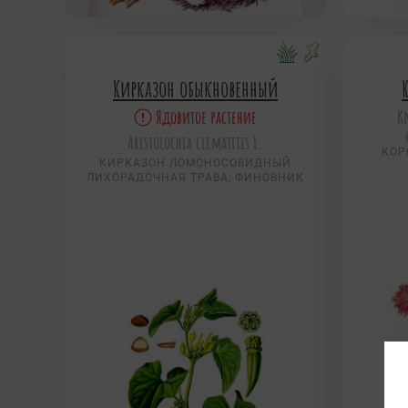
Кирказон обыкновенный
Ядовитое растение
Kn
Aristolochia clematitis L.
КОР
КИРКАЗОН ЛОМОНОСОВИДНЫЙ
ЛИХОРАДОЧНАЯ ТРАВА, ФИНОВНИК