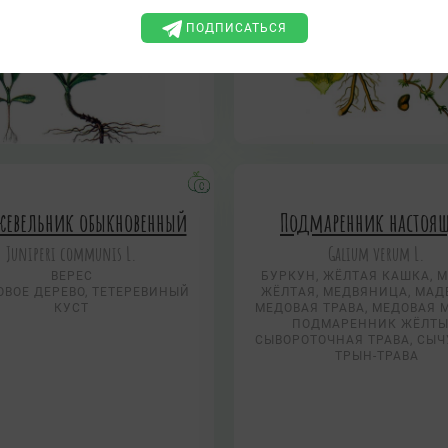
ПОДПИСАТЬСЯ
евельник обыкновенный
Подмаренник настоя
Juniperi communis L.
Galium verum L.
ВЕРЕС
БУРКУН, ЖЁЛТАЯ КАШКА, 
ОВОЕ ДЕРЕВО, ТЕТЕРЕВИНЫЙ
ЖЁЛТАЯ, МЕДВЯНИЦА, МАД
КУСТ
МЕДОВАЯ ТРАВА, МЕДОВАЯ 
ПОДМАРЕННИК ЖЁЛТЫ
СЫВОРОТОЧНАЯ ТРАВА, СЫ
ТРЫН-ТРАВА