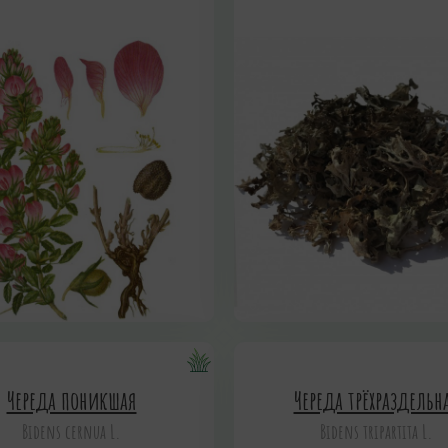
Череда поникшая
Череда трёхраздельн
Bidens cernua L.
Bidens tripartita L.