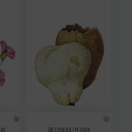
ная
Звездчатка средняя