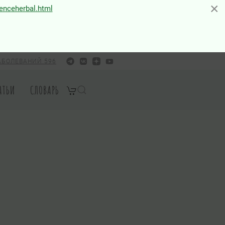
×
×
ienceherbal.html
АБОЛЕВАНИЙ 596
АТЬИ
СЛОВАРЬ