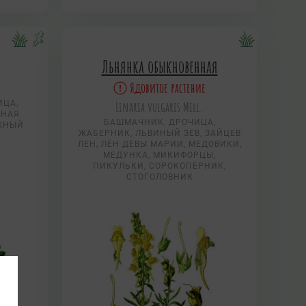
Льнянка обыкновенная
Ядовитое растение
ЦА,
Linaria vulgaris Mill.
ТНАЯ
БАШМАЧНИК, ДРОЧИЦА,
ЖНЫЙ
ЖАБЕРНИК, ЛЬВИНЫЙ ЗЕВ, ЗАЙЦЕВ
ЛЕН, ЛЁН ДЕВЫ МАРИИ, МЕДОВИКИ,
МЕДУНКА, МИКИФОРЦЫ,
ПИКУЛЬКИ, СОРОКОПЕРНИК,
СТОГОЛОВНИК