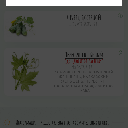
ЛАНДЫШ
Огурец посевной
Cucumis sativus L.
Переступень белый
Ядовитое растение
Bryonia alba L.
АДАМОВ КОРЕНЬ, АРМЯНСКИЙ
ЖЕНЬШЕНЬ, КАВКАЗСКИЙ
ЖЕНЬШЕНЬ, ПЕРЕСТУП,
ПАРАЛИЧНАЯ ТРАВА, ЗМЕИНАЯ
ТРАВА
Информация предоставлена в ознакомительных целях.