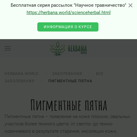
×
×
Бесплатная серия рассылок "Научное травничество"
https://herbana.world/scienceherbal.html
0 - Class "Joomla\Input\Json" not found
ИНФОРМАЦИЯ О КУРСЕ
HERBANA.WORLD
ЗАБОЛЕВАНИЯ
ВСЕ
ЗАБОЛЕВАНИЯ
ПИГМЕНТНЫЕ ПЯТНА
Пигментные пятна
Пигментные пятна – появление на коже плоских, овальных
участков более темного цвета: от светло- до темно-
коричневого в результате старения, инсоляции кожи,