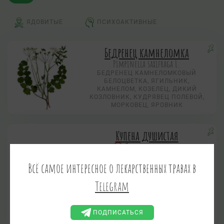
ЯДОВИТЫЕ
ПСИХОАКТИВНЫЕ
Бедренец камнеломка
Pimpinella saxifraga L.
БЕДРЕНЕЦ КАМНЕЛОМКОВЫЙ
БЕЛОЦВЕТКА, ЯГИЛЬНИК,
КАМНЕЛОМ, КОЗЕЛЕЦ, ДИКИЙ
КОЗЛОВНИК, КУДРЯВЕЦ ПОЛЕВОЙ,
МОРКОВЕЦ, ЯРОВНИК
Купена душистая
Ядовитое растение
Polygonatum odoratum (Mill.) Druce,
Всё самое интересное о лекарственных травах в
Polygonatum officinale All.
КУПЕНА ЛЕКАРСТВЕННАЯ
Telegram
ВОЛЧЬИ ГЛАЗКИ, ВОЛЧЬИ ЯГОДЫ,
ВОРОНОВЫ ГЛАЗКИ, ВОРОНОВЫ
ЯГОДЫ, ВОРОНЬИ ЯГОДЫ,
СОРОЧЬИ ГЛАЗА, СОРОЧЬИ ЯГОДЫ,
ПОДПИСАТЬСЯ
СОЛОМОНОВА ПЕЧАТЬ, ГЛУХОЙ