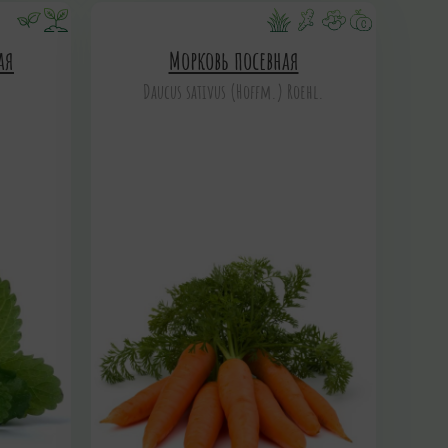
ая
Морковь посевная
Daucus sativus (Hoffm.) Roehl.