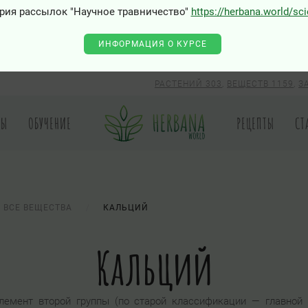
рия рассылок "Научное травничество"
https://herbana.world/sc
ИНФОРМАЦИЯ О КУРСЕ
РАСТЕНИЙ 303
,
ВЕЩЕСТВ 1159
,
З
РЫ
ОБУЧЕНИЕ
РЕЦЕПТЫ
СТ
ВСЕ ВЕЩЕСТВА
КАЛЬЦИЙ
Кальций
элемент второй группы (по старой классификации — главной