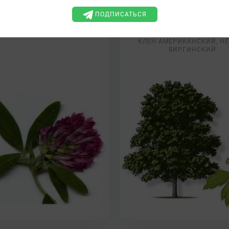
Клевер средний
Клен ясенелистны
ПОДПИСАТЬСЯ
Trifolium medium
Acer negundo
КЛЕН АМЕРИКАНСКИЙ, Н
ВИРГИНСКИЙ