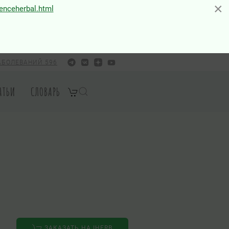
×
×
ienceherbal.html
АБОЛЕВАНИЙ 596
АТЬИ
СЛОВАРЬ
ЗАКАЗАТЬ НА IHERB