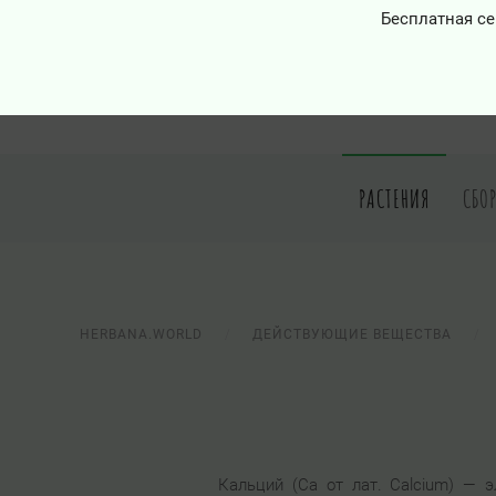
Бесплатная се
РАСТЕНИЯ
СБО
HERBANA.WORLD
ДЕЙСТВУЮЩИЕ ВЕЩЕСТВА
Кальций (Ca от лат. Calcium) — 