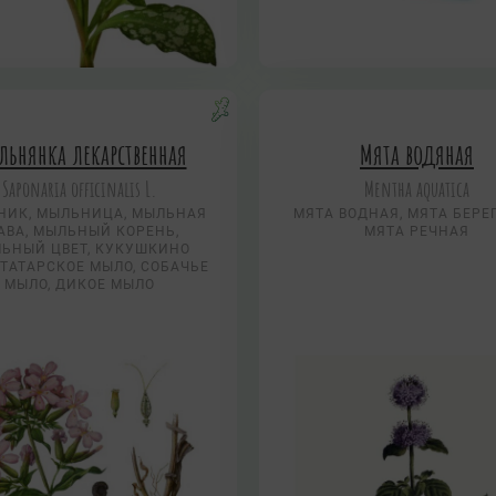
ьнянка лекарственная
Мята водяная
Saponaria officinalis L.
Mentha aquatica
НИК, МЫЛЬНИЦА, МЫЛЬНАЯ
МЯТА ВОДНАЯ, МЯТА БЕРЕ
АВА, МЫЛЬНЫЙ КОРЕНЬ,
МЯТА РЕЧНАЯ
ЬНЫЙ ЦВЕТ, КУКУШКИНО
 ТАТАРСКОЕ МЫЛО, СОБАЧЬЕ
МЫЛО, ДИКОЕ МЫЛО