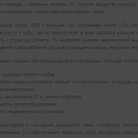
ого периода, с атомным номером 20. Простое вещество кальций
очноземельный металл серебристо-белого цвета.
ержит около 1200 г кальция, что составляет около 1-2% ма
к кости и зубы, где он присутствует в виде фосфата кальция
ть и структуру скелета. 1% находится в крови, внеклеточной жи
щения и расслабления сосудов, сокращении мышц, передаче нер
 имеет множество преимуществ для организма. Кальций помога
 здоровья костей и зубов;
летки которых постоянно требуют его поступления – в сердце, м
едаче импульсов;
 как витамины D, K, магний и фосфор;
цессы тромбообразования;
оту пищеварительных энзимов.
ранспортом и пассивной диффузией через слизистую оболочк
витамина D и обеспечивает большую часть абсорбции кальци