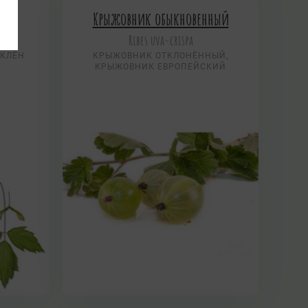
й
Крыжовник обыкновенный
Ribes uva-crispa
ЕКЛЁН
КРЫЖОВНИК ОТКЛОНЁННЫЙ,
КРЫЖОВНИК ЕВРОПЕЙСКИЙ