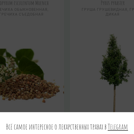
gopyrum esculentum Moench
Pyrus pyraster
ЕЧИХА ОБЫКНОВЕННАЯ,
ГРУША ГРУШЕВИДНАЯ, Г
ГРЕЧИХА СЪЕДОБНАЯ
ДИКАЯ
Всё самое интересное о лекарственных травах в
Telegram